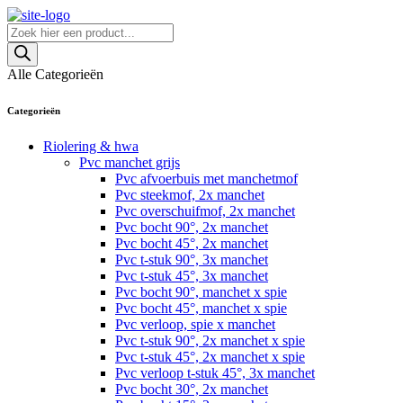
Skip
to
Producten
content
zoeken
Alle Categorieën
Categorieën
Riolering & hwa
Pvc manchet grijs
Pvc afvoerbuis met manchetmof
Pvc steekmof, 2x manchet
Pvc overschuifmof, 2x manchet
Pvc bocht 90°, 2x manchet
Pvc bocht 45°, 2x manchet
Pvc t-stuk 90°, 3x manchet
Pvc t-stuk 45°, 3x manchet
Pvc bocht 90°, manchet x spie
Pvc bocht 45°, manchet x spie
Pvc verloop, spie x manchet
Pvc t-stuk 90°, 2x manchet x spie
Pvc t-stuk 45°, 2x manchet x spie
Pvc verloop t-stuk 45°, 3x manchet
Pvc bocht 30°, 2x manchet