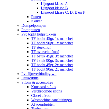
Lijngoot klasse A
Lijngoot klasse B
Lijngoot klasse C, D, E en F
Putten
Kolken
Dompelpompen
Pompputten
Pvc topfit hulpstukken
TF bocht 45gr. 1x manchet
TF bocht 90gr. 1x manchet
TF steekmof
TF overschuifmof
TF t-stuk 45gr. 3x manchet
TF t-stuk 90gr. 3x manchet
TF bocht 45gr. 2x manchet
TF bocht 90gr. 2x manchet
Pvc lijmverbinding wit
Duikerbuis
Sifons & accessoires
Kunststof sifons
Verchroomde sifons
Closet afvoer
Wasmachine aansluitingen
Afvoerpluggen
Toebehoren