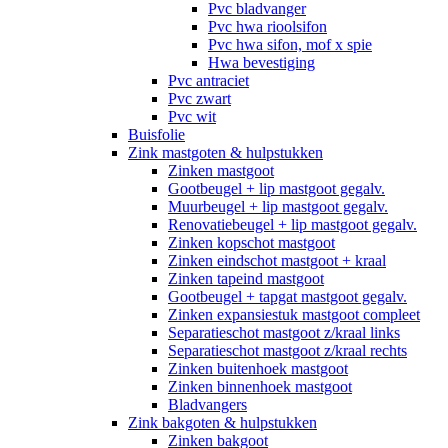
Pvc bladvanger
Pvc hwa rioolsifon
Pvc hwa sifon, mof x spie
Hwa bevestiging
Pvc antraciet
Pvc zwart
Pvc wit
Buisfolie
Zink mastgoten & hulpstukken
Zinken mastgoot
Gootbeugel + lip mastgoot gegalv.
Muurbeugel + lip mastgoot gegalv.
Renovatiebeugel + lip mastgoot gegalv.
Zinken kopschot mastgoot
Zinken eindschot mastgoot + kraal
Zinken tapeind mastgoot
Gootbeugel + tapgat mastgoot gegalv.
Zinken expansiestuk mastgoot compleet
Separatieschot mastgoot z/kraal links
Separatieschot mastgoot z/kraal rechts
Zinken buitenhoek mastgoot
Zinken binnenhoek mastgoot
Bladvangers
Zink bakgoten & hulpstukken
Zinken bakgoot