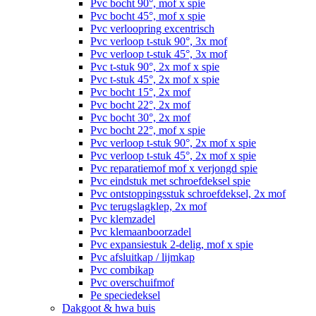
Pvc bocht 90°, mof x spie
Pvc bocht 45°, mof x spie
Pvc verloopring excentrisch
Pvc verloop t-stuk 90°, 3x mof
Pvc verloop t-stuk 45°, 3x mof
Pvc t-stuk 90°, 2x mof x spie
Pvc t-stuk 45°, 2x mof x spie
Pvc bocht 15°, 2x mof
Pvc bocht 22°, 2x mof
Pvc bocht 30°, 2x mof
Pvc bocht 22°, mof x spie
Pvc verloop t-stuk 90°, 2x mof x spie
Pvc verloop t-stuk 45°, 2x mof x spie
Pvc reparatiemof mof x verjongd spie
Pvc eindstuk met schroefdeksel spie
Pvc ontstoppingsstuk schroefdeksel, 2x mof
Pvc terugslagklep, 2x mof
Pvc klemzadel
Pvc klemaanboorzadel
Pvc expansiestuk 2-delig, mof x spie
Pvc afsluitkap / lijmkap
Pvc combikap
Pvc overschuifmof
Pe speciedeksel
Dakgoot & hwa buis