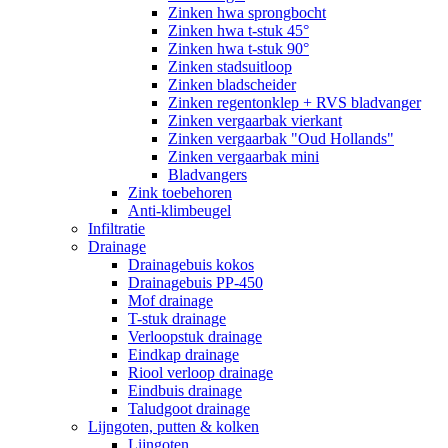
Zinken hwa sprongbocht
Zinken hwa t-stuk 45°
Zinken hwa t-stuk 90°
Zinken stadsuitloop
Zinken bladscheider
Zinken regentonklep + RVS bladvanger
Zinken vergaarbak vierkant
Zinken vergaarbak "Oud Hollands"
Zinken vergaarbak mini
Bladvangers
Zink toebehoren
Anti-klimbeugel
Infiltratie
Drainage
Drainagebuis kokos
Drainagebuis PP-450
Mof drainage
T-stuk drainage
Verloopstuk drainage
Eindkap drainage
Riool verloop drainage
Eindbuis drainage
Taludgoot drainage
Lijngoten, putten & kolken
Lijngoten