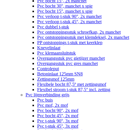
Pvc bocht 15°, 2x manchet
Pvc bocht 30°, manchet x spie
Pvc bocht 15°, manchet x spie
Pvc verloop t-stuk 90°, 2x manchet
Pvc verloop t-stuk 45°, 2x manchet
Pvc dubbel t-stuk
Pvc ontstoppingsstuk schroefkap, 2x manchet
Pvc ontstoppingsstuk met klemdeksel, 2x manchet
PP ontstoppings t-stuk met keerklep
Knevelinlaat
Pvc klemaansluitstuk
Overgangsstuk pvc gietijzer manchet
Overgangsstuk pvc gres manchet
Controleput
Betoninlaat 125mm SN8
Zettingsmof 125mm
Flexibele bocht 87,5º met zettingsmof
Flexibel stroom t-stuk 87,5° incl. zetting
Pvc lijmverbinding grijs
Pvc buis
Pvc mof, 2x mof
Pvc bocht 90°, 2x mof
Pvc bocht 45°, 2x mof
Pvc t-stuk 90°, 3x mof
Pvc t-stuk 45°, 3x mof