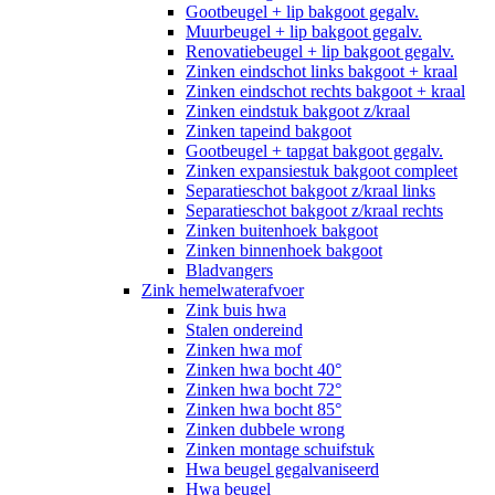
Gootbeugel + lip bakgoot gegalv.
Muurbeugel + lip bakgoot gegalv.
Renovatiebeugel + lip bakgoot gegalv.
Zinken eindschot links bakgoot + kraal
Zinken eindschot rechts bakgoot + kraal
Zinken eindstuk bakgoot z/kraal
Zinken tapeind bakgoot
Gootbeugel + tapgat bakgoot gegalv.
Zinken expansiestuk bakgoot compleet
Separatieschot bakgoot z/kraal links
Separatieschot bakgoot z/kraal rechts
Zinken buitenhoek bakgoot
Zinken binnenhoek bakgoot
Bladvangers
Zink hemelwaterafvoer
Zink buis hwa
Stalen ondereind
Zinken hwa mof
Zinken hwa bocht 40°
Zinken hwa bocht 72°
Zinken hwa bocht 85°
Zinken dubbele wrong
Zinken montage schuifstuk
Hwa beugel gegalvaniseerd
Hwa beugel