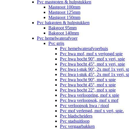
Pvc mastgoten & hulpstukken
Mastgoot 100mm
Mastgoot 125mm
Mastgoot 150mm
Pvc bakgoten & hulpstukken
Bakgoot 95mm
Bakgoot 140mm
Pvc hemelwaterafvoer
Pvc grijs
Pvc hemelwaterafvoerbuis
Pvc hwa mof, mof x verjongd spie
Pvc hwa bocht 90°, mof x verj. spie
Pvc hwa bocht 45°, mof x verj. spie
Pvc hwa t-stuk 90°, 2x mof 1x verj. s
Pvc hwa t-stuk 45°, 2x mof 1x verj. s
Pvc hwa bocht 90°, mof x spie
Pvc hwa bocht 45°, mof x spie
Pvc hwa bocht 22°, mof x spie
Pvc hwa verloopring, mof x spie
Pvc hwa verloopsok, mof x mof
Pvc verloopsok hwa / riool
Pvc mof verlengd, mof x verj. spie.
Pvc bladscheiders
Pvc stadsuitloop
Pvc vergaarbakken