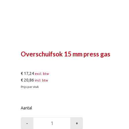
Overschuifsok 15 mm press gas
€
17,24
excl. btw
€
20,86
incl. btw
Prijs per stuk
Aantal
-
+
Overschuifsok