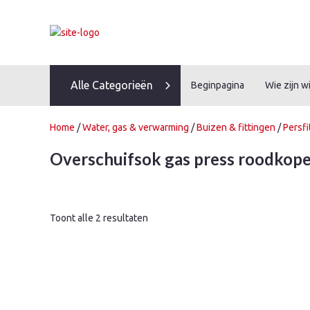
Skip
to
content
Alle Categorieën
Beginpagina
Wie zijn wi
Home
/
Water, gas & verwarming
/
Buizen & fittingen
/
Persfi
Overschuifsok gas press roodkop
Toont alle 2 resultaten