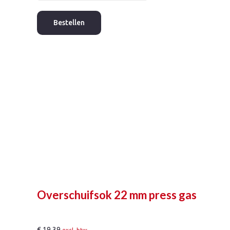
15
mm
Bestellen
press
gas
aantal
Overschuifsok 22 mm press gas
€
19,39