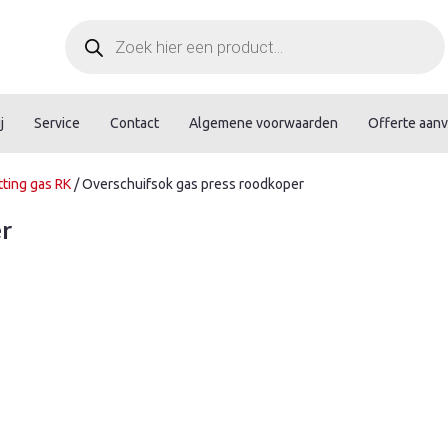
Producten
zoeken
j
Service
Contact
Algemene voorwaarden
Offerte aan
tting gas RK
/ Overschuifsok gas press roodkoper
er