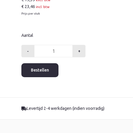
excl. btw
€
23,46
incl. btw
Prijs per stuk
Aantal
-
+
Overschuifsok
22
mm
Bestellen
press
gas
aantal
Levertijd 2-4 werkdagen (indien voorradig)