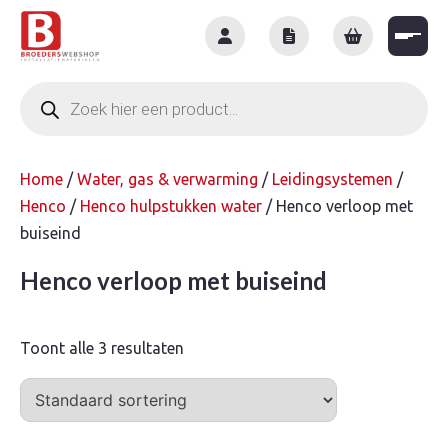
Skip
to
content
Producten
zoeken
Home
/
Water, gas & verwarming
/
Leidingsystemen
/
Henco
/
Henco hulpstukken water
/ Henco verloop met
buiseind
Henco verloop met buiseind
Toont alle 3 resultaten