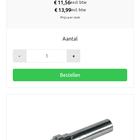
€
11,56
excl. btw
€
13,99
incl. btw
Prijs per stuk
Aantal
-
+
Henco
insteekverloop
Bestellen
16x15mm
aantal