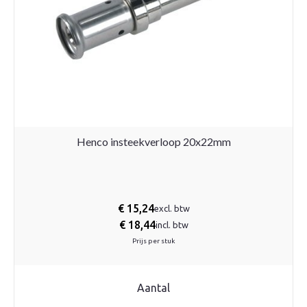
Henco insteekverloop 20x22mm
€
15,24
excl. btw
€
18,44
incl. btw
Prijs per stuk
Aantal