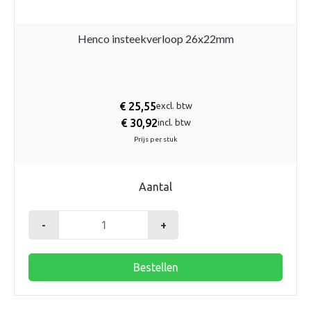
Henco insteekverloop 26x22mm
€
25,55
excl. btw
€
30,92
incl. btw
Prijs per stuk
Aantal
-
+
Henco
insteekverloop
Bestellen
26x22mm
aantal