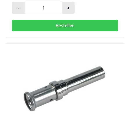
-
+
Henco
insteekverloop
Bestellen
20x22mm
aantal