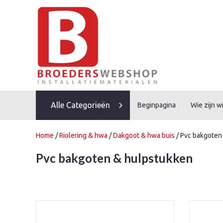
Skip
to
content
Alle Categorieën
Beginpagina
Wie zijn wi
Home
/
Riolering & hwa
/
Dakgoot & hwa buis
/ Pvc bakgoten
Pvc bakgoten & hulpstukken