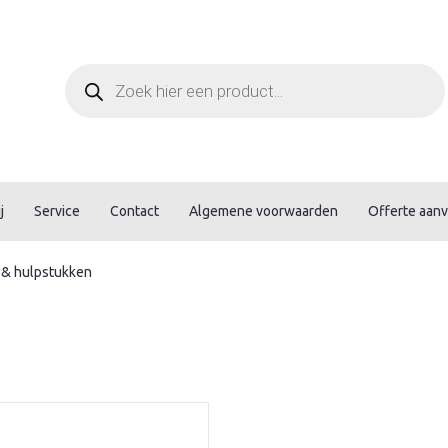
Producten
zoeken
j
Service
Contact
Algemene voorwaarden
Offerte aan
 & hulpstukken