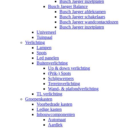
Busch Jaeger inzetplaten
Busch Jaeger Balance
Busch Jaeger afdekramen
Busch Jaeger schakelaars
Busch Jaeger wandcontactdozen
Busch Jaeger inzetplaten
Universeel
Tuinpaal
Verlichting
Lampen
Spots
Led panelen
Buitenverlichting
Up & down verlichting
(Prik-) Spots
Schijnwerpers
Terreinverlichting
Wand- & plafondverlichting
TL verlichting
Groepenkasten
Voorbedrade kasten
Ledige kasten
Inbouwcomponenten
Automaat
Aardlek