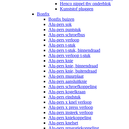
Henco nippel tbv onderblok
Kunststof pluggen
Bonfix
Bonfix buizen
Alu-pers sok
Alu-pers puntstuk
Alu-pers schroefbus
Alu-pers verloop
Alu-pers t-stuk
Alu-pers t-stuk, binnendraad
Alu-pers verloop t-stuk
Alu-pers knie
Alu-pers knie, binnendraad
Alu-pers knie, buitendraad
Alu-pers muurplaat
Alu-pers aansluitknie
Alu-pers schroefkoppeling
Alu-pers kogelkraan
Alu-pers eindstuk
Alu-pers x knel verloop
Alu-pers x press verloop
Alu-pers insteek verloop
Alu-pers kniekoppeling
Alu-pers knelset
Alu-pers reparatiekoppeling