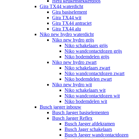
Hera keukenstekkerdoos
Gira TX44 waterdicht
Gira basiselement
Gira TX44 wit
Gira TX44 antraciet
Gira TX44 alu
Niko new hydro waterdicht
Niko new hydro grijs
Niko schakelaars grijs
Niko wandcontactdozen grijs
Niko bodemdelen grijs
Niko new hydro zwart
Niko schakelaars zwart
Niko wandcontactdozen zwart
Niko bodemdelen zwart
Niko new hydro wit
Niko schakelaars wit
Niko wandcontactdozen wit
Niko bodemdelen wit
Busch jaeger inbouw
Busch Jaeger basiselementen
Busch Jaeger Reflex
Busch Jaeger afdekramen
Busch Jager schakelaars
Busch Jaeger wandcontactdozen