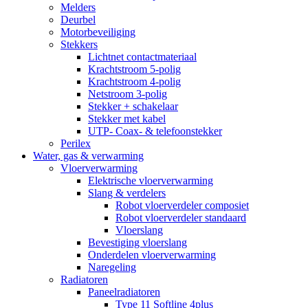
Melders
Deurbel
Motorbeveiliging
Stekkers
Lichtnet contactmateriaal
Krachtstroom 5-polig
Krachtstroom 4-polig
Netstroom 3-polig
Stekker + schakelaar
Stekker met kabel
UTP- Coax- & telefoonstekker
Perilex
Water, gas & verwarming
Vloerverwarming
Elektrische vloerverwarming
Slang & verdelers
Robot vloerverdeler composiet
Robot vloerverdeler standaard
Vloerslang
Bevestiging vloerslang
Onderdelen vloerverwarming
Naregeling
Radiatoren
Paneelradiatoren
Type 11 Softline 4plus