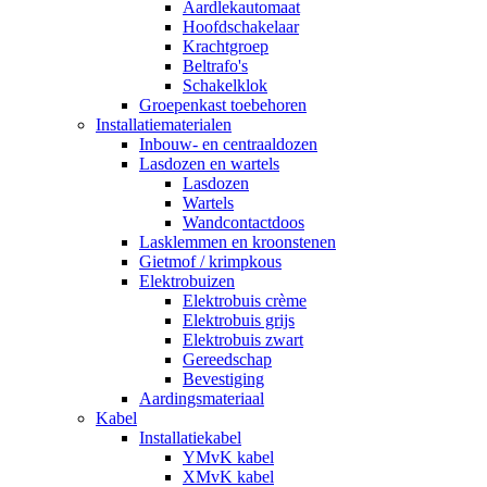
Aardlekautomaat
Hoofdschakelaar
Krachtgroep
Beltrafo's
Schakelklok
Groepenkast toebehoren
Installatiematerialen
Inbouw- en centraaldozen
Lasdozen en wartels
Lasdozen
Wartels
Wandcontactdoos
Lasklemmen en kroonstenen
Gietmof / krimpkous
Elektrobuizen
Elektrobuis crème
Elektrobuis grijs
Elektrobuis zwart
Gereedschap
Bevestiging
Aardingsmateriaal
Kabel
Installatiekabel
YMvK kabel
XMvK kabel