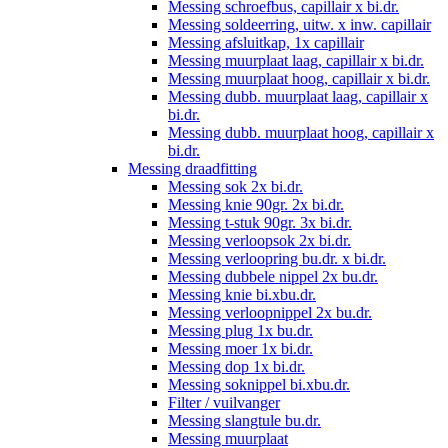
Messing schroefbus, capillair x bi.dr.
Messing soldeerring, uitw. x inw. capillair
Messing afsluitkap, 1x capillair
Messing muurplaat laag, capillair x bi.dr.
Messing muurplaat hoog, capillair x bi.dr.
Messing dubb. muurplaat laag, capillair x
bi.dr.
Messing dubb. muurplaat hoog, capillair x
bi.dr.
Messing draadfitting
Messing sok 2x bi.dr.
Messing knie 90gr. 2x bi.dr.
Messing t-stuk 90gr. 3x bi.dr.
Messing verloopsok 2x bi.dr.
Messing verloopring bu.dr. x bi.dr.
Messing dubbele nippel 2x bu.dr.
Messing knie bi.xbu.dr.
Messing verloopnippel 2x bu.dr.
Messing plug 1x bu.dr.
Messing moer 1x bi.dr.
Messing dop 1x bi.dr.
Messing soknippel bi.xbu.dr.
Filter / vuilvanger
Messing slangtule bu.dr.
Messing muurplaat