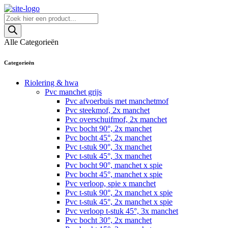
Skip
to
Producten
content
zoeken
Alle Categorieën
Categorieën
Riolering & hwa
Pvc manchet grijs
Pvc afvoerbuis met manchetmof
Pvc steekmof, 2x manchet
Pvc overschuifmof, 2x manchet
Pvc bocht 90°, 2x manchet
Pvc bocht 45°, 2x manchet
Pvc t-stuk 90°, 3x manchet
Pvc t-stuk 45°, 3x manchet
Pvc bocht 90°, manchet x spie
Pvc bocht 45°, manchet x spie
Pvc verloop, spie x manchet
Pvc t-stuk 90°, 2x manchet x spie
Pvc t-stuk 45°, 2x manchet x spie
Pvc verloop t-stuk 45°, 3x manchet
Pvc bocht 30°, 2x manchet