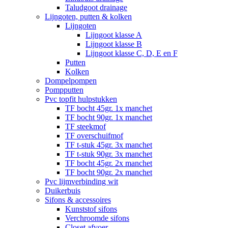
Taludgoot drainage
Lijngoten, putten & kolken
Lijngoten
Lijngoot klasse A
Lijngoot klasse B
Lijngoot klasse C, D, E en F
Putten
Kolken
Dompelpompen
Pompputten
Pvc topfit hulpstukken
TF bocht 45gr. 1x manchet
TF bocht 90gr. 1x manchet
TF steekmof
TF overschuifmof
TF t-stuk 45gr. 3x manchet
TF t-stuk 90gr. 3x manchet
TF bocht 45gr. 2x manchet
TF bocht 90gr. 2x manchet
Pvc lijmverbinding wit
Duikerbuis
Sifons & accessoires
Kunststof sifons
Verchroomde sifons
Closet afvoer