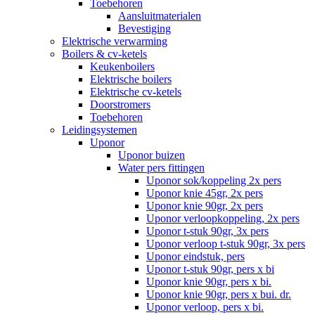
Toebehoren
Aansluitmaterialen
Bevestiging
Elektrische verwarming
Boilers & cv-ketels
Keukenboilers
Elektrische boilers
Elektrische cv-ketels
Doorstromers
Toebehoren
Leidingsystemen
Uponor
Uponor buizen
Water pers fittingen
Uponor sok/koppeling 2x pers
Uponor knie 45gr, 2x pers
Uponor knie 90gr, 2x pers
Uponor verloopkoppeling, 2x pers
Uponor t-stuk 90gr, 3x pers
Uponor verloop t-stuk 90gr, 3x pers
Uponor eindstuk, pers
Uponor t-stuk 90gr, pers x bi
Uponor knie 90gr, pers x bi.
Uponor knie 90gr, pers x bui. dr.
Uponor verloop, pers x bi.