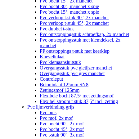
Pvc bocht 15°, 2x manchet
Pvc bocht 30°, manchet x spie
Pvc bocht 15°, manchet x spie
Pvc verloop t-stuk 90°, 2x manchet
Pvc verloop t-stuk 45°, 2x manchet
Pvc dubbel t-stuk
Pvc ontstoppingsstuk schroefkap, 2x manchet
Pvc ontstoppingsstuk met klemdeksel, 2x
manchet
PP ontstoppings t-stuk met keerklep
Knevelinlaat
Pvc klemaansluitstuk
Overgangsstuk pvc gietijzer manchet
Overgangsstuk pvc gres manchet
Controleput
Betoninlaat 125mm SN8
Zettingsmof 125mm
Flexibele bocht 87,5º met zettingsmof
Flexibel stroom t-stuk 87,5° incl. zetting
Pvc lijmverbinding grijs
Pvc buis
Pvc mof, 2x mof
Pvc bocht 90°, 2x mof
Pvc bocht 45°, 2x mof
Pvc t-stuk 90°, 3x mof