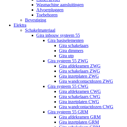
Wasmachine aansluitingen
Afvoerpluggen
Toebehoren
Bevestiging
Elektra
Schakelmateriaal
Gira inbouw systeem 55
Gira basiselementen
Gira schakelaars
Gira dimmers
Gira utp
Gira systeem 55 ZWG
Gira afdekramen ZWG
Gira schakelaars ZWG
Gira inzetplaten ZWG
Gira wandcontactdozen ZWG
Gira systeem 55 CWG
Gira afdekramen CWG
Gira schakelaars CWG
Gira inzetplaten CWG
Gira wandcontactdozen CWG
Gira systeem 55 GRM
Gira afdekramen GRM
Gira inzetplaten GRM