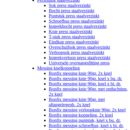
Persfitting staalverzinkt
Sok press staalverzinkt
Bocht press staalverzinkt
Puntstuk press staalverzinkt
Schroefbus press staalverzinkt
Insteekbocht press staalverzinkt
Knie press staalverzinkt
T-stuk press staalverzinkt
Eindkap press staalverzinkt
Overschuifsok press staalverzinkt
Verloopsok press staalverzinkt
Insteekverloop press staalverzinkt
Universele overgangsfitting press
Messing knelkoppeling
Bonfix messing knie 90gr. 2x knel
Bonfix messing knie 90gr. knel x bu. dr.
Bonfix messing knie 90gr. knel x bi. dr.
Bonfix messing knie 90gr. met ontluchting,
2x knel
Bonfix messing knie 90gr. met
aftapgelegenh. 2x knel
Bonfix messing verloopknie 90gr. 2x knel
Bonfix messing koppeling, 2x knel
Bonfix messing puntstuk, knel x bu. dr.
Bonfix messing schroefbus, knel x bi. dr.