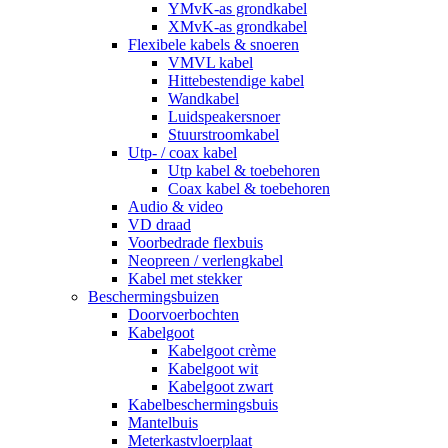
YMvK-as grondkabel
XMvK-as grondkabel
Flexibele kabels & snoeren
VMVL kabel
Hittebestendige kabel
Wandkabel
Luidspeakersnoer
Stuurstroomkabel
Utp- / coax kabel
Utp kabel & toebehoren
Coax kabel & toebehoren
Audio & video
VD draad
Voorbedrade flexbuis
Neopreen / verlengkabel
Kabel met stekker
Beschermingsbuizen
Doorvoerbochten
Kabelgoot
Kabelgoot crème
Kabelgoot wit
Kabelgoot zwart
Kabelbeschermingsbuis
Mantelbuis
Meterkastvloerplaat