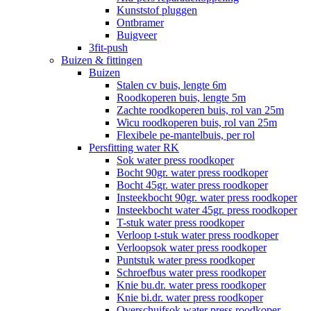
Kunststof pluggen
Ontbramer
Buigveer
3fit-push
Buizen & fittingen
Buizen
Stalen cv buis, lengte 6m
Roodkoperen buis, lengte 5m
Zachte roodkoperen buis, rol van 25m
Wicu roodkoperen buis, rol van 25m
Flexibele pe-mantelbuis, per rol
Persfitting water RK
Sok water press roodkoper
Bocht 90gr. water press roodkoper
Bocht 45gr. water press roodkoper
Insteekbocht 90gr. water press roodkoper
Insteekbocht water 45gr. press roodkoper
T-stuk water press roodkoper
Verloop t-stuk water press roodkoper
Verloopsok water press roodkoper
Puntstuk water press roodkoper
Schroefbus water press roodkoper
Knie bu.dr. water press roodkoper
Knie bi.dr. water press roodkoper
Overschuifsok water press roodkoper