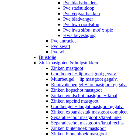
Pvc bladscheiders
Pvc stadsuitloop
Pvc vergaarbakken
Pvc bladvanger
Pvc hwa rioolsifon
Pvc hwa sifon, mof x spie
Hwa bevestiging
Pvc antraciet
Pvc zwart
Pvc wit
Buisfolie
Zink mastgoten & hulpstukken
Zinken mastgoot
Gootbeugel + lip mastgoot gegalv.
Muurbeugel + lip mastgoot gegalv.
Renovatiebeugel + lip mastgoot gegalv.
Zinken kopschot mastgoot
Zinken eindschot mastgoot + kraal
Zinken tapeind mastgoot
Gootbeugel + tapgat mastgoot gegalv.
Zinken expansiestuk mastgoot compleet
Separatieschot mastgoot z/kraal links
Separatieschot mastgoot z/kraal rechts
Zinken buitenhoek mastgoot
Zinken binnenhoek mastgoot