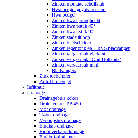
Zinken montage schuifstuk
Hwa beugel gegalvaniseerd
Hwa beugel
Zinken hwa sprongbocht
Zinken hwa t-stuk 45°
Zinken hwa t-stuk 90°
Zinken stadsuitloop
Zinken bladscheider
Zinken regentonklep + RVS bladvanger
Zinken vergaarbak vierkant
Zinken vergaarbak "Oud Hollands"
Zinken vergaarbak mini
Bladvangers
Zink toebehoren
Anti-klimbeugel
Infiltratie
Drainage
Drainagebuis kokos
Drainagebuis PP-450
Mof drainage
T-stuk drainage
Verloopstuk drainage
Eindkap drainage
Riool verloop drainage
Eindbuis drainage