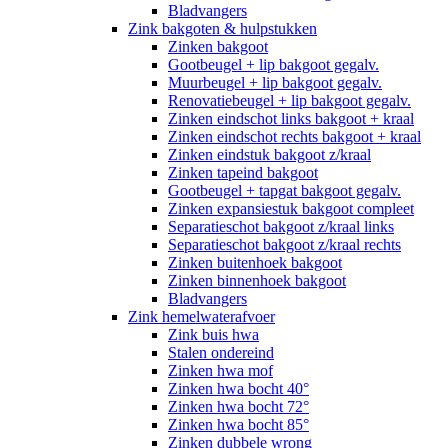
Bladvangers
Zink bakgoten & hulpstukken
Zinken bakgoot
Gootbeugel + lip bakgoot gegalv.
Muurbeugel + lip bakgoot gegalv.
Renovatiebeugel + lip bakgoot gegalv.
Zinken eindschot links bakgoot + kraal
Zinken eindschot rechts bakgoot + kraal
Zinken eindstuk bakgoot z/kraal
Zinken tapeind bakgoot
Gootbeugel + tapgat bakgoot gegalv.
Zinken expansiestuk bakgoot compleet
Separatieschot bakgoot z/kraal links
Separatieschot bakgoot z/kraal rechts
Zinken buitenhoek bakgoot
Zinken binnenhoek bakgoot
Bladvangers
Zink hemelwaterafvoer
Zink buis hwa
Stalen ondereind
Zinken hwa mof
Zinken hwa bocht 40°
Zinken hwa bocht 72°
Zinken hwa bocht 85°
Zinken dubbele wrong