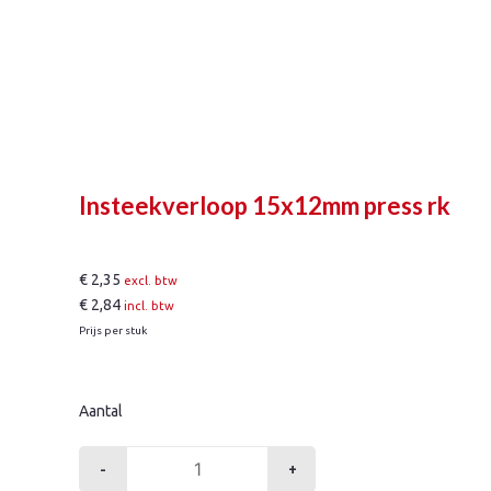
Insteekverloop 15x12mm press rk
€
2,35
excl. btw
€
2,84
incl. btw
Prijs per stuk
Aantal
-
+
Insteekverloop