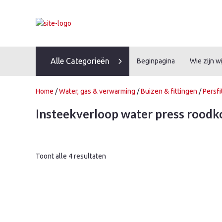
Skip
to
content
Alle Categorieën
Beginpagina
Wie zijn wi
Home
/
Water, gas & verwarming
/
Buizen & fittingen
/
Persfi
Insteekverloop water press roodk
Toont alle 4 resultaten