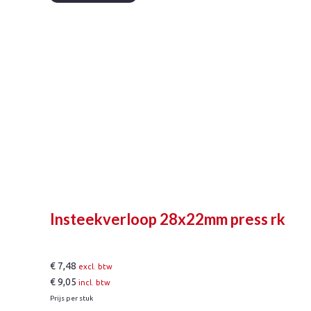
aantal
Insteekverloop 28x22mm press rk
€
7,48
excl. btw
€
9,05
incl. btw
Prijs per stuk