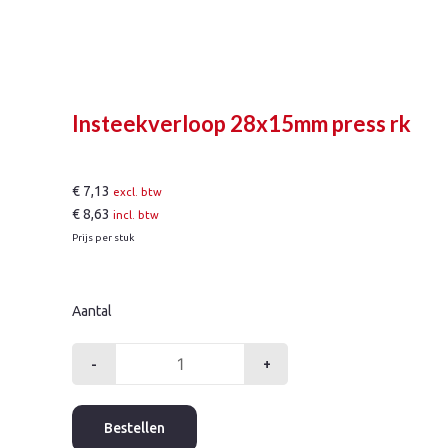
Insteekverloop 28x15mm press rk
€
7,13
excl. btw
€
8,63
incl. btw
Prijs per stuk
Aantal
-
+
Insteekverloop
28x15mm
press
Bestellen
rk