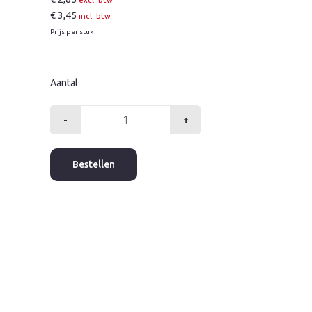
excl. btw
€
3,45
incl. btw
Prijs per stuk
Aantal
-
+
Insteekverloop
22x15mm
press
Bestellen
rk
aantal