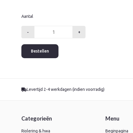
Aantal
-
+
Insteekverloop
28x22mm
press
Bestellen
rk
aantal
Levertijd 2-4 werkdagen (indien voorradig)
Categorieën
Menu
Riolering & hwa
Beginpagina