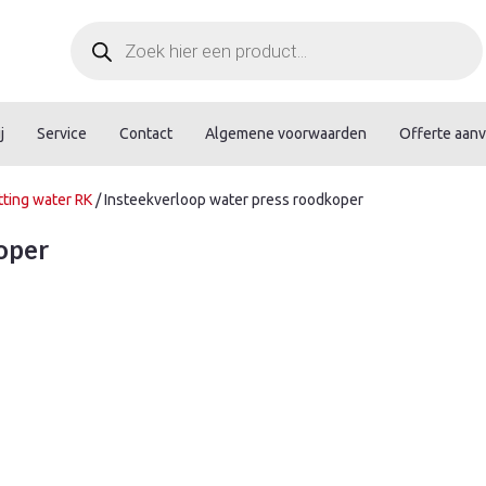
Producten
zoeken
j
Service
Contact
Algemene voorwaarden
Offerte aan
tting water RK
/ Insteekverloop water press roodkoper
oper