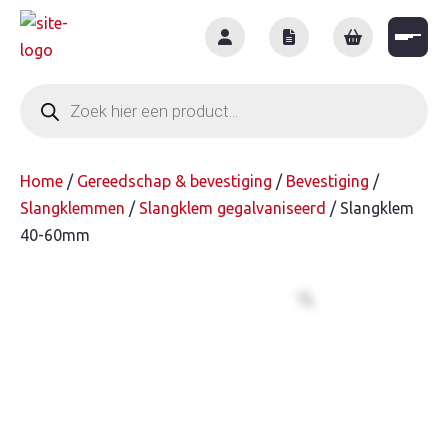
Skip
to
content
Producten
zoeken
Home
/
Gereedschap & bevestiging
/
Bevestiging
/
Slangklemmen
/
Slangklem gegalvaniseerd
/ Slangklem
40-60mm