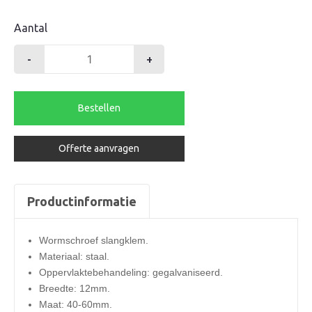
Aantal
-
+
Slangklem
40-
60mm
Bestellen
aantal
Offerte aanvragen
Productinformatie
Wormschroef slangklem.
Materiaal: staal.
Oppervlaktebehandeling: gegalvaniseerd.
Breedte: 12mm.
Maat: 40-60mm.