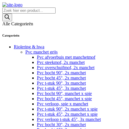
Skip
to
Producten
content
zoeken
Alle Categorieën
Categorieën
Riolering & hwa
Pvc manchet grijs
Pvc afvoerbuis met manchetmof
Pvc steekmof, 2x manchet
Pvc overschuifmof, 2x manchet
Pvc bocht 90°, 2x manchet
Pvc bocht 45°, 2x manchet
Pvc t-stuk 90°, 3x manchet
Pvc t-stuk 45°, 3x manchet
Pvc bocht 90°, manchet x spie
Pvc bocht 45°, manchet x spie
Pvc verloop, spie x manchet
Pvc t-stuk 90°, 2x manchet x spie
Pvc t-stuk 45°, 2x manchet x spie
Pvc verloop t-stuk 45°, 3x manchet
Pvc bocht 30°, 2x manchet