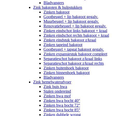
Bladvangers
Zink bakgoten & hulpstukken
Zinken bakgoot
Gootbeugel + lip bakgoot gegalv.
Muurbeugel + lip bakgoot gegalv.
Renovatiebeugel + lip bakgoot gegalv.
Zinken eindschot links bakgoot + kraal
Zinken eindschot rechts bakgoot + kraal
Zinken eindstuk bakgoot z/kraal
Zinken tapeind bakgoot
Gootbeugel + tapgat bakgoot gegalv.
Zinken expansiestuk bakgoot compleet
Separatieschot bakgoot z/kraal links
Separatieschot bakgoot z/kraal rechts
Zinken buitenhoek bakgoot
Zinken binnenhoek bakgoot
Bladvangers
Zink hemelwaterafvoer
Zink buis hwa
Stalen ondereind
Zinken hwa mof
Zinken hwa bocht 40°
Zinken hwa bocht 72°
Zinken hwa bocht 85°
Zinken dubbele wrong