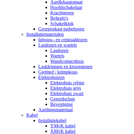
Aardlekautomaat
Hoofdschakelaar
Krachtgroep
Beltrafo's
Schakelklok
Groepenkast toebehoren
Installatiematerialen
Inbouw- en centraaldozen
Lasdozen en wartels
Lasdozen
Wartels
Wandcontactdoos
Lasklemmen en kroonstenen
Gietmof / krimpkous
Elektrobuizen
Elektrobuis crème
Elektrobuis grijs
Elektrobuis zwart
Gereedschap
Bevestiging
Aardingsmateriaal
Kabel
Installatiekabel
YMvK kabel
XMvK kabel