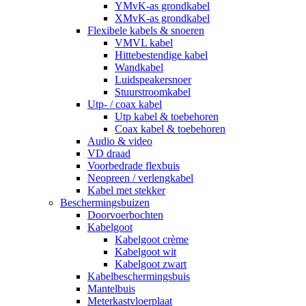
YMvK-as grondkabel
XMvK-as grondkabel
Flexibele kabels & snoeren
VMVL kabel
Hittebestendige kabel
Wandkabel
Luidspeakersnoer
Stuurstroomkabel
Utp- / coax kabel
Utp kabel & toebehoren
Coax kabel & toebehoren
Audio & video
VD draad
Voorbedrade flexbuis
Neopreen / verlengkabel
Kabel met stekker
Beschermingsbuizen
Doorvoerbochten
Kabelgoot
Kabelgoot crème
Kabelgoot wit
Kabelgoot zwart
Kabelbeschermingsbuis
Mantelbuis
Meterkastvloerplaat