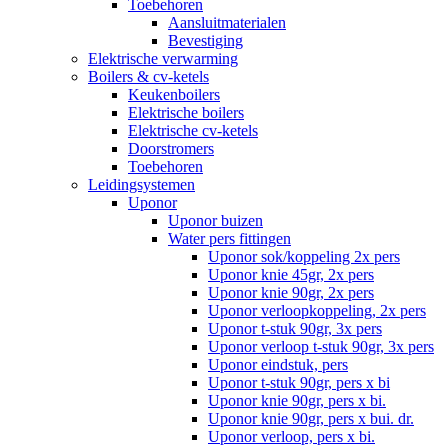
Toebehoren
Aansluitmaterialen
Bevestiging
Elektrische verwarming
Boilers & cv-ketels
Keukenboilers
Elektrische boilers
Elektrische cv-ketels
Doorstromers
Toebehoren
Leidingsystemen
Uponor
Uponor buizen
Water pers fittingen
Uponor sok/koppeling 2x pers
Uponor knie 45gr, 2x pers
Uponor knie 90gr, 2x pers
Uponor verloopkoppeling, 2x pers
Uponor t-stuk 90gr, 3x pers
Uponor verloop t-stuk 90gr, 3x pers
Uponor eindstuk, pers
Uponor t-stuk 90gr, pers x bi
Uponor knie 90gr, pers x bi.
Uponor knie 90gr, pers x bui. dr.
Uponor verloop, pers x bi.