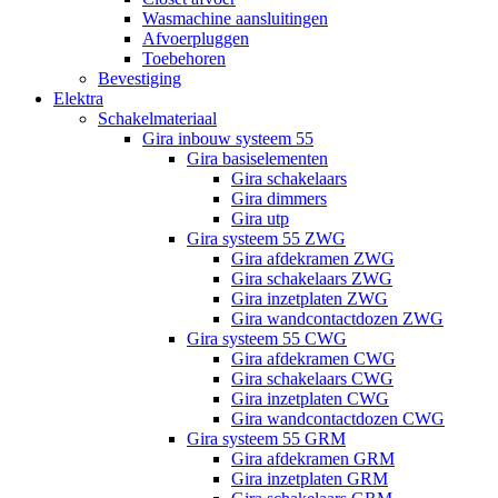
Wasmachine aansluitingen
Afvoerpluggen
Toebehoren
Bevestiging
Elektra
Schakelmateriaal
Gira inbouw systeem 55
Gira basiselementen
Gira schakelaars
Gira dimmers
Gira utp
Gira systeem 55 ZWG
Gira afdekramen ZWG
Gira schakelaars ZWG
Gira inzetplaten ZWG
Gira wandcontactdozen ZWG
Gira systeem 55 CWG
Gira afdekramen CWG
Gira schakelaars CWG
Gira inzetplaten CWG
Gira wandcontactdozen CWG
Gira systeem 55 GRM
Gira afdekramen GRM
Gira inzetplaten GRM