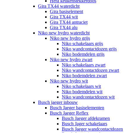
Hera keukenstekkerdoos
Gira TX44 waterdicht
Gira basiselement
Gira TX44 wit
Gira TX44 antraciet
Gira TX44 alu
Niko new hydro waterdicht
Niko new hydro grijs
Niko schakelaars grijs
Niko wandcontactdozen grijs
Niko bodemdelen grijs
Niko new hydro zwart
Niko schakelaars zwart
Niko wandcontactdozen zwart
Niko bodemdelen zwart
Niko new hydro wit
Niko schakelaars wit
Niko bodemdelen wit
Niko wandcontactdozen wit
Busch jaeger inbouw
Busch Jaeger basiselementen
Busch Jaeger Reflex
Busch Jaeger afdekramen
Busch Jager schakelaars
Busch Jaeger wandcontactdozen