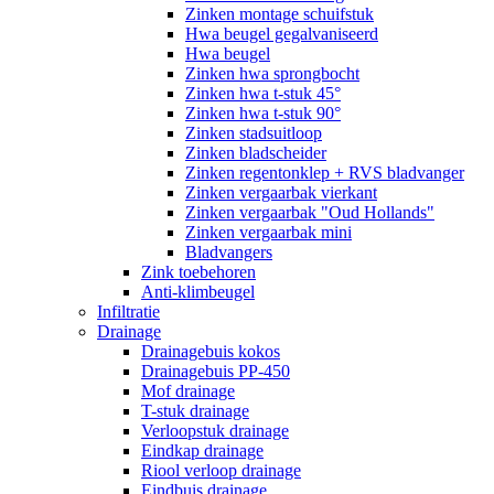
Zinken montage schuifstuk
Hwa beugel gegalvaniseerd
Hwa beugel
Zinken hwa sprongbocht
Zinken hwa t-stuk 45°
Zinken hwa t-stuk 90°
Zinken stadsuitloop
Zinken bladscheider
Zinken regentonklep + RVS bladvanger
Zinken vergaarbak vierkant
Zinken vergaarbak "Oud Hollands"
Zinken vergaarbak mini
Bladvangers
Zink toebehoren
Anti-klimbeugel
Infiltratie
Drainage
Drainagebuis kokos
Drainagebuis PP-450
Mof drainage
T-stuk drainage
Verloopstuk drainage
Eindkap drainage
Riool verloop drainage
Eindbuis drainage