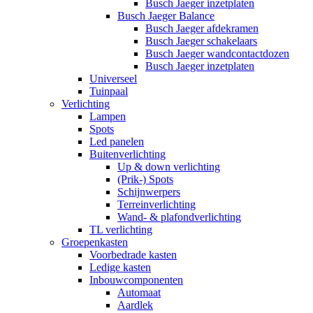
Busch Jaeger inzetplaten
Busch Jaeger Balance
Busch Jaeger afdekramen
Busch Jaeger schakelaars
Busch Jaeger wandcontactdozen
Busch Jaeger inzetplaten
Universeel
Tuinpaal
Verlichting
Lampen
Spots
Led panelen
Buitenverlichting
Up & down verlichting
(Prik-) Spots
Schijnwerpers
Terreinverlichting
Wand- & plafondverlichting
TL verlichting
Groepenkasten
Voorbedrade kasten
Ledige kasten
Inbouwcomponenten
Automaat
Aardlek