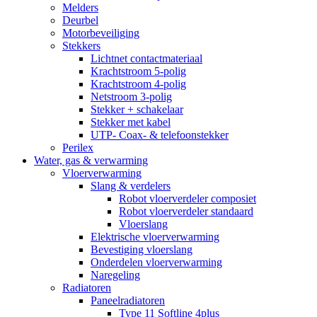
Melders
Deurbel
Motorbeveiliging
Stekkers
Lichtnet contactmateriaal
Krachtstroom 5-polig
Krachtstroom 4-polig
Netstroom 3-polig
Stekker + schakelaar
Stekker met kabel
UTP- Coax- & telefoonstekker
Perilex
Water, gas & verwarming
Vloerverwarming
Slang & verdelers
Robot vloerverdeler composiet
Robot vloerverdeler standaard
Vloerslang
Elektrische vloerverwarming
Bevestiging vloerslang
Onderdelen vloerverwarming
Naregeling
Radiatoren
Paneelradiatoren
Type 11 Softline 4plus