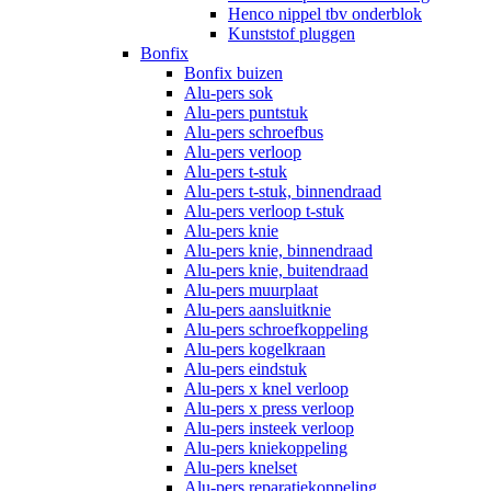
Henco nippel tbv onderblok
Kunststof pluggen
Bonfix
Bonfix buizen
Alu-pers sok
Alu-pers puntstuk
Alu-pers schroefbus
Alu-pers verloop
Alu-pers t-stuk
Alu-pers t-stuk, binnendraad
Alu-pers verloop t-stuk
Alu-pers knie
Alu-pers knie, binnendraad
Alu-pers knie, buitendraad
Alu-pers muurplaat
Alu-pers aansluitknie
Alu-pers schroefkoppeling
Alu-pers kogelkraan
Alu-pers eindstuk
Alu-pers x knel verloop
Alu-pers x press verloop
Alu-pers insteek verloop
Alu-pers kniekoppeling
Alu-pers knelset
Alu-pers reparatiekoppeling