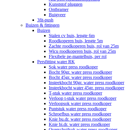
Kunststof pluggen
Ontbramer
Buigveer
3fit-push
Buizen & fittingen
Buizen
Stalen cv buis, lengte 6m
Roodkoperen buis, lengte 5m
Zachte roodkoperen buis, rol van 25m
Wicu roodkoperen buis, rol van 25m
Flexibele pe-mantelbuis, per rol
Persfitting water RK
Sok water press roodkoper
Bocht 90gr. water press roodkoper
Bocht 45gr. water press roodkoper
Insteekbocht 90gr. water press roodkoper
Insteekbocht water 45gr. press roodkoper
T-stuk water press roodkoper
Verloop t-stuk water press roodkoper
Verloopsok water press roodkoper
Puntstuk water press roodkoper
Schroefbus water press roodkoper
Knie bu.dr. water press roodkoper
Knie bi.dr. water press roodkoper
Overschuifsok water press roodkoper