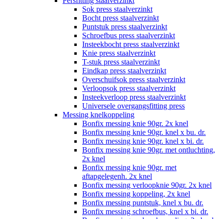
Persfitting staalverzinkt
Sok press staalverzinkt
Bocht press staalverzinkt
Puntstuk press staalverzinkt
Schroefbus press staalverzinkt
Insteekbocht press staalverzinkt
Knie press staalverzinkt
T-stuk press staalverzinkt
Eindkap press staalverzinkt
Overschuifsok press staalverzinkt
Verloopsok press staalverzinkt
Insteekverloop press staalverzinkt
Universele overgangsfitting press
Messing knelkoppeling
Bonfix messing knie 90gr. 2x knel
Bonfix messing knie 90gr. knel x bu. dr.
Bonfix messing knie 90gr. knel x bi. dr.
Bonfix messing knie 90gr. met ontluchting,
2x knel
Bonfix messing knie 90gr. met
aftapgelegenh. 2x knel
Bonfix messing verloopknie 90gr. 2x knel
Bonfix messing koppeling, 2x knel
Bonfix messing puntstuk, knel x bu. dr.
Bonfix messing schroefbus, knel x bi. dr.