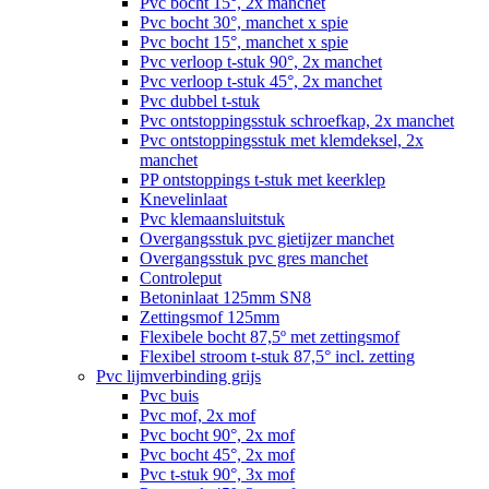
Pvc bocht 15°, 2x manchet
Pvc bocht 30°, manchet x spie
Pvc bocht 15°, manchet x spie
Pvc verloop t-stuk 90°, 2x manchet
Pvc verloop t-stuk 45°, 2x manchet
Pvc dubbel t-stuk
Pvc ontstoppingsstuk schroefkap, 2x manchet
Pvc ontstoppingsstuk met klemdeksel, 2x
manchet
PP ontstoppings t-stuk met keerklep
Knevelinlaat
Pvc klemaansluitstuk
Overgangsstuk pvc gietijzer manchet
Overgangsstuk pvc gres manchet
Controleput
Betoninlaat 125mm SN8
Zettingsmof 125mm
Flexibele bocht 87,5º met zettingsmof
Flexibel stroom t-stuk 87,5° incl. zetting
Pvc lijmverbinding grijs
Pvc buis
Pvc mof, 2x mof
Pvc bocht 90°, 2x mof
Pvc bocht 45°, 2x mof
Pvc t-stuk 90°, 3x mof