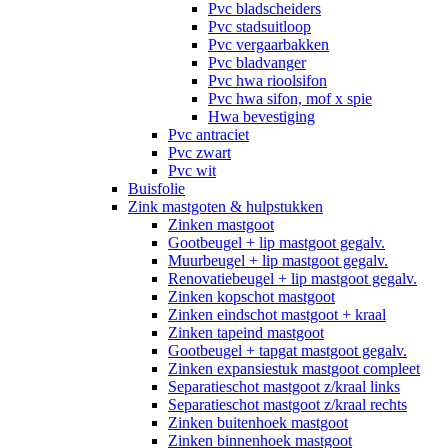
Pvc bladscheiders
Pvc stadsuitloop
Pvc vergaarbakken
Pvc bladvanger
Pvc hwa rioolsifon
Pvc hwa sifon, mof x spie
Hwa bevestiging
Pvc antraciet
Pvc zwart
Pvc wit
Buisfolie
Zink mastgoten & hulpstukken
Zinken mastgoot
Gootbeugel + lip mastgoot gegalv.
Muurbeugel + lip mastgoot gegalv.
Renovatiebeugel + lip mastgoot gegalv.
Zinken kopschot mastgoot
Zinken eindschot mastgoot + kraal
Zinken tapeind mastgoot
Gootbeugel + tapgat mastgoot gegalv.
Zinken expansiestuk mastgoot compleet
Separatieschot mastgoot z/kraal links
Separatieschot mastgoot z/kraal rechts
Zinken buitenhoek mastgoot
Zinken binnenhoek mastgoot