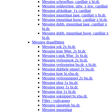
Messing schroefbus, capillair x bi.dr.
Messing soldeerring, uitw. x inw. capillair
Messing afsluitkap, 1x capillair
Messing muurplaat laag, capillair x bi.dr.
Messing muurplaat hoog, capillair x bi.dr.
Messing dubb. muurplaat laag, capillair x
bi.dr.
Messing dubb. muurplaat hoog, capillair x
bi.dr.
Messing draadfitting
Messing sok 2x bi.dr.
Messing knie 90gr. 2x bi.dr.
Messing t-stuk 90gr. 3x bi.dr.
Messing verloopsok 2x bi.dr.
Messing verloopring bu.dr. x bi.dr.
Messing dubbele nippel 2x bu.dr.
Messing knie bi.xbu.dr.
Messing verloopnippel 2x bu.dr.
Messing plug 1x bu.dr.
Messing moer 1x bi.dr.
Messing dop 1x bi.dr.
Messing soknippel bi.xbu.dr.
Filter / vuilvanger
Messing slangtule bu.dr.
Messing muurplaat