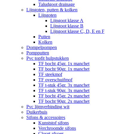
Taludgoot drainage
Lijngoten, putten & kolken
Lijngoten
Lijngoot klasse A
Lijngoot klasse B
Lijngoot klasse C, D, E en F
Putten
Kolken
Dompelpompen
Pompputten
Pvc topfit hulpstukken
TF bocht 45gr. 1x manchet
TF bocht 90gr. 1x manchet
TF steekmof
TF overschuifmof
TF t-stuk 45gr. 3x manchet
TF t-stuk 90gr. 3x manchet
TF bocht 45gr. 2x manchet
TF bocht 90gr. 2x manchet
Pvc lijmverbinding wit
Duikerbuis
Sifons & accessoires
Kunststof sifons
Verchroomde sifons
Closet afvoer