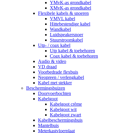
YMvK-as grondkabel
XMvK-as grondkabel
Flexibele kabels & snoeren
VMVL kabel
Hittebestendige kabel
Wandkabel
Luidspeakersnoer
Stuurstroomkabel
Utp- / coax kabel
Utp kabel & toebehoren
Coax kabel & toebehoren
Audio & video
VD draad
Voorbedrade flexbuis
Neopreen / verlengkabel
Kabel met stekker
Beschermingsbuizen
Doorvoerbochten
Kabelgoot
Kabelgoot crème
Kabelgoot wit
Kabelgoot zwart
Kabelbeschermingsbuis
Mantelbuis
Meterkastvloerplaat