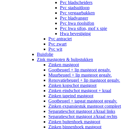
Pvc bladscheiders
Pvc stadsuitloop
Pvc vergaarbakken
Pvc bladvanger
Pvc hwa rioolsifon
Pvc hwa sifon, mof x spie
Hwa bevestiging
Pvc antraciet
Pvc zwart
Pvc wit
Buisfolie
Zink mastgoten & hulpstukken
Zinken mastgoot
Gootbeugel + lip mastgoot gegalv.
Muurbeugel + lip mastgoot gegalv.
Renovatiebeugel + lip mastgoot gegalv.
Zinken kopschot mastgoot
Zinken eindschot mastgoot + kraal
Zinken tapeind mastgoot
Gootbeugel + tapgat mastgoot gegalv.
Zinken expansiestuk mastgoot compleet
Separatieschot mastgoot z/kraal links
Separatieschot mastgoot z/kraal rechts
Zinken buitenhoek mastgoot
Zinken binnenhoek mastgoot