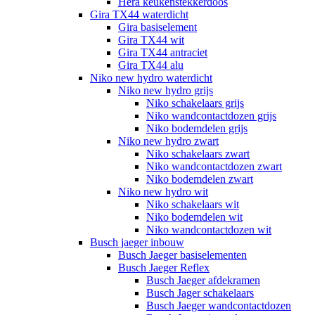
Hera keukenstekkerdoos
Gira TX44 waterdicht
Gira basiselement
Gira TX44 wit
Gira TX44 antraciet
Gira TX44 alu
Niko new hydro waterdicht
Niko new hydro grijs
Niko schakelaars grijs
Niko wandcontactdozen grijs
Niko bodemdelen grijs
Niko new hydro zwart
Niko schakelaars zwart
Niko wandcontactdozen zwart
Niko bodemdelen zwart
Niko new hydro wit
Niko schakelaars wit
Niko bodemdelen wit
Niko wandcontactdozen wit
Busch jaeger inbouw
Busch Jaeger basiselementen
Busch Jaeger Reflex
Busch Jaeger afdekramen
Busch Jager schakelaars
Busch Jaeger wandcontactdozen