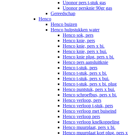
Uponor pers t-stuk gas
Uponor persknie 90gr gas
Gereedschap
Henco
Henco buizen
Henco hulpstukken water
Henco sok, pers
Henco knie, pers
Henco knie, pers x bi.
Henco knie, pers x bui.
Henco knie plug, pers x bi.
Henco pers aansluitknie
Henco t-stuk, pers
Henco t-stuk, pers x bi.
Henco t-stuk, pers x bui.
Henco t-stuk, pers x bi. plug
Henco puntstuk, pers x bui.
Henco schroefbus, pers x bi.
Henco verloop, pers
Henco verloop t-stuk, pers
Henco verloop met buiseind
Henco verloop pers
Henco verloop knelkoppeling
Henco muurplaat, pers x bi.
Henco muurplaat kort plug, pers x