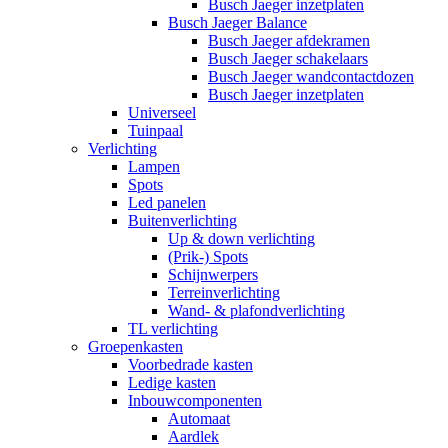
Busch Jaeger inzetplaten
Busch Jaeger Balance
Busch Jaeger afdekramen
Busch Jaeger schakelaars
Busch Jaeger wandcontactdozen
Busch Jaeger inzetplaten
Universeel
Tuinpaal
Verlichting
Lampen
Spots
Led panelen
Buitenverlichting
Up & down verlichting
(Prik-) Spots
Schijnwerpers
Terreinverlichting
Wand- & plafondverlichting
TL verlichting
Groepenkasten
Voorbedrade kasten
Ledige kasten
Inbouwcomponenten
Automaat
Aardlek