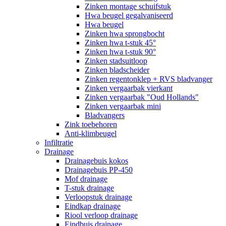
Zinken montage schuifstuk
Hwa beugel gegalvaniseerd
Hwa beugel
Zinken hwa sprongbocht
Zinken hwa t-stuk 45°
Zinken hwa t-stuk 90°
Zinken stadsuitloop
Zinken bladscheider
Zinken regentonklep + RVS bladvanger
Zinken vergaarbak vierkant
Zinken vergaarbak "Oud Hollands"
Zinken vergaarbak mini
Bladvangers
Zink toebehoren
Anti-klimbeugel
Infiltratie
Drainage
Drainagebuis kokos
Drainagebuis PP-450
Mof drainage
T-stuk drainage
Verloopstuk drainage
Eindkap drainage
Riool verloop drainage
Eindbuis drainage