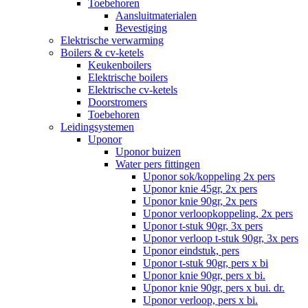
Toebehoren
Aansluitmaterialen
Bevestiging
Elektrische verwarming
Boilers & cv-ketels
Keukenboilers
Elektrische boilers
Elektrische cv-ketels
Doorstromers
Toebehoren
Leidingsystemen
Uponor
Uponor buizen
Water pers fittingen
Uponor sok/koppeling 2x pers
Uponor knie 45gr, 2x pers
Uponor knie 90gr, 2x pers
Uponor verloopkoppeling, 2x pers
Uponor t-stuk 90gr, 3x pers
Uponor verloop t-stuk 90gr, 3x pers
Uponor eindstuk, pers
Uponor t-stuk 90gr, pers x bi
Uponor knie 90gr, pers x bi.
Uponor knie 90gr, pers x bui. dr.
Uponor verloop, pers x bi.