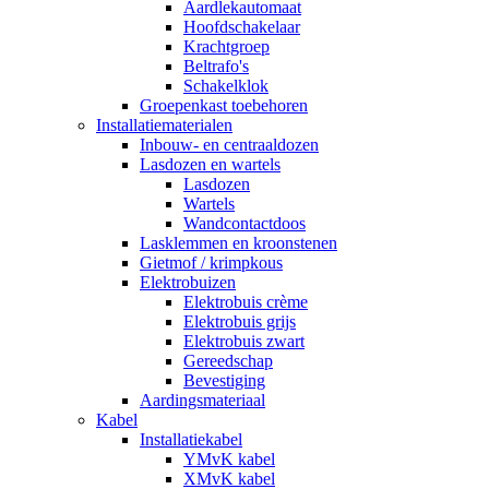
Aardlekautomaat
Hoofdschakelaar
Krachtgroep
Beltrafo's
Schakelklok
Groepenkast toebehoren
Installatiematerialen
Inbouw- en centraaldozen
Lasdozen en wartels
Lasdozen
Wartels
Wandcontactdoos
Lasklemmen en kroonstenen
Gietmof / krimpkous
Elektrobuizen
Elektrobuis crème
Elektrobuis grijs
Elektrobuis zwart
Gereedschap
Bevestiging
Aardingsmateriaal
Kabel
Installatiekabel
YMvK kabel
XMvK kabel