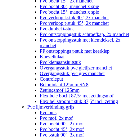
Pvc bocht 15°, 2x manchet
Pvc bocht 30°, manchet x spie
Pvc bocht 15°, manchet x spie
Pvc verloop t-stuk 90°, 2x manchet
Pvc verloop t-stuk 45°, 2x manchet
Pvc dubbel t-stuk
Pvc ontstoppingsstuk schroefkap, 2x manchet
Pvc ontstoppingsstuk met klemdeksel, 2x
manchet
PP ontstoppings t-stuk met keerklep
Knevelinlaat
Pvc klemaansluitstuk
Overgangsstuk pvc gietijzer manchet
Overgangsstuk pvc gres manchet
Controleput
Betoninlaat 125mm SN8
Zettingsmof 125mm
Flexibele bocht 87,5º met zettingsmof
Flexibel stroom t-stuk 87,5° incl. zetting
Pvc lijmverbinding grijs
Pvc buis
Pvc mof, 2x mof
Pvc bocht 90°, 2x mof
Pvc bocht 45°, 2x mof
Pvc t-stuk 90°, 3x mof