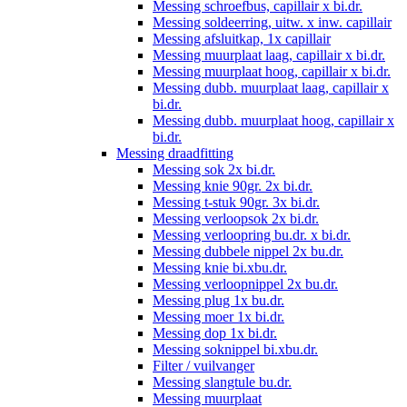
Messing schroefbus, capillair x bi.dr.
Messing soldeerring, uitw. x inw. capillair
Messing afsluitkap, 1x capillair
Messing muurplaat laag, capillair x bi.dr.
Messing muurplaat hoog, capillair x bi.dr.
Messing dubb. muurplaat laag, capillair x
bi.dr.
Messing dubb. muurplaat hoog, capillair x
bi.dr.
Messing draadfitting
Messing sok 2x bi.dr.
Messing knie 90gr. 2x bi.dr.
Messing t-stuk 90gr. 3x bi.dr.
Messing verloopsok 2x bi.dr.
Messing verloopring bu.dr. x bi.dr.
Messing dubbele nippel 2x bu.dr.
Messing knie bi.xbu.dr.
Messing verloopnippel 2x bu.dr.
Messing plug 1x bu.dr.
Messing moer 1x bi.dr.
Messing dop 1x bi.dr.
Messing soknippel bi.xbu.dr.
Filter / vuilvanger
Messing slangtule bu.dr.
Messing muurplaat