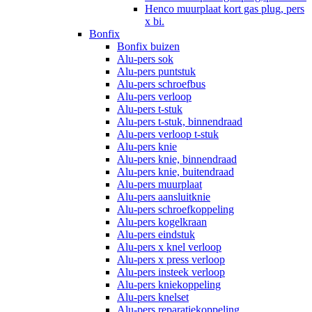
Henco muurplaat kort gas plug, pers
x bi.
Bonfix
Bonfix buizen
Alu-pers sok
Alu-pers puntstuk
Alu-pers schroefbus
Alu-pers verloop
Alu-pers t-stuk
Alu-pers t-stuk, binnendraad
Alu-pers verloop t-stuk
Alu-pers knie
Alu-pers knie, binnendraad
Alu-pers knie, buitendraad
Alu-pers muurplaat
Alu-pers aansluitknie
Alu-pers schroefkoppeling
Alu-pers kogelkraan
Alu-pers eindstuk
Alu-pers x knel verloop
Alu-pers x press verloop
Alu-pers insteek verloop
Alu-pers kniekoppeling
Alu-pers knelset
Alu-pers reparatiekoppeling