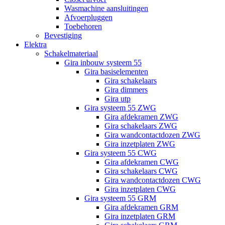
Wasmachine aansluitingen
Afvoerpluggen
Toebehoren
Bevestiging
Elektra
Schakelmateriaal
Gira inbouw systeem 55
Gira basiselementen
Gira schakelaars
Gira dimmers
Gira utp
Gira systeem 55 ZWG
Gira afdekramen ZWG
Gira schakelaars ZWG
Gira wandcontactdozen ZWG
Gira inzetplaten ZWG
Gira systeem 55 CWG
Gira afdekramen CWG
Gira schakelaars CWG
Gira wandcontactdozen CWG
Gira inzetplaten CWG
Gira systeem 55 GRM
Gira afdekramen GRM
Gira inzetplaten GRM