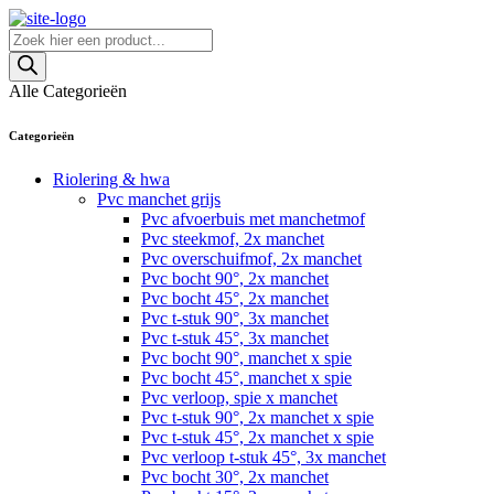
Skip
to
Producten
content
zoeken
Alle Categorieën
Categorieën
Riolering & hwa
Pvc manchet grijs
Pvc afvoerbuis met manchetmof
Pvc steekmof, 2x manchet
Pvc overschuifmof, 2x manchet
Pvc bocht 90°, 2x manchet
Pvc bocht 45°, 2x manchet
Pvc t-stuk 90°, 3x manchet
Pvc t-stuk 45°, 3x manchet
Pvc bocht 90°, manchet x spie
Pvc bocht 45°, manchet x spie
Pvc verloop, spie x manchet
Pvc t-stuk 90°, 2x manchet x spie
Pvc t-stuk 45°, 2x manchet x spie
Pvc verloop t-stuk 45°, 3x manchet
Pvc bocht 30°, 2x manchet