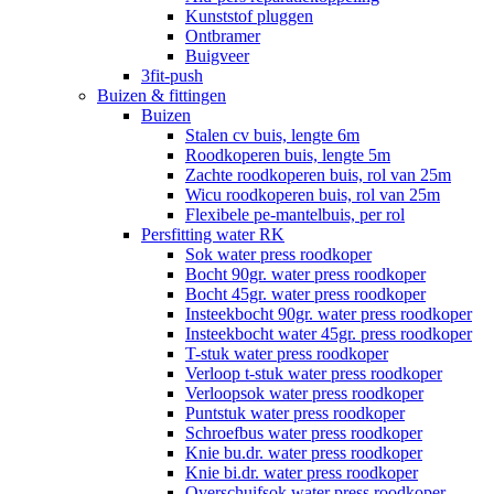
Kunststof pluggen
Ontbramer
Buigveer
3fit-push
Buizen & fittingen
Buizen
Stalen cv buis, lengte 6m
Roodkoperen buis, lengte 5m
Zachte roodkoperen buis, rol van 25m
Wicu roodkoperen buis, rol van 25m
Flexibele pe-mantelbuis, per rol
Persfitting water RK
Sok water press roodkoper
Bocht 90gr. water press roodkoper
Bocht 45gr. water press roodkoper
Insteekbocht 90gr. water press roodkoper
Insteekbocht water 45gr. press roodkoper
T-stuk water press roodkoper
Verloop t-stuk water press roodkoper
Verloopsok water press roodkoper
Puntstuk water press roodkoper
Schroefbus water press roodkoper
Knie bu.dr. water press roodkoper
Knie bi.dr. water press roodkoper
Overschuifsok water press roodkoper