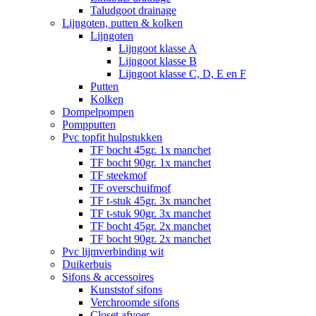
Taludgoot drainage
Lijngoten, putten & kolken
Lijngoten
Lijngoot klasse A
Lijngoot klasse B
Lijngoot klasse C, D, E en F
Putten
Kolken
Dompelpompen
Pompputten
Pvc topfit hulpstukken
TF bocht 45gr. 1x manchet
TF bocht 90gr. 1x manchet
TF steekmof
TF overschuifmof
TF t-stuk 45gr. 3x manchet
TF t-stuk 90gr. 3x manchet
TF bocht 45gr. 2x manchet
TF bocht 90gr. 2x manchet
Pvc lijmverbinding wit
Duikerbuis
Sifons & accessoires
Kunststof sifons
Verchroomde sifons
Closet afvoer