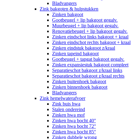
Bladvangers
Zink bakgoten & hulpstukken
Zinken bakgoot
Gootbeugel + lip bakgoot gegalv.
Muurbeugel + lip bakgoot gegalv.
Renovatiebeugel + lip bakgoot gegalv.
Zinken eindschot links bakgoot + kraal
Zinken eindschot rechts bakgoot + kraal
Zinken eindstuk bakgoot z/kraal
Zinken tapeind bakgoot
Gootbeugel + tapgat bakgoot gegalv.
Zinken expansiestuk bakgoot compleet
Separatieschot bakgoot z/kraal links
Separatieschot bakgoot z/kraal rechts
Zinken buitenhoek bakgoot
Zinken binnenhoek bakgoot
Bladvangers
Zink hemelwaterafvoer
Zink buis hwa
Stalen ondereind
Zinken hwa mof
Zinken hwa bocht 40°
Zinken hwa bocht 72°
Zinken hwa bocht 85°
Zinken dubbele wrong