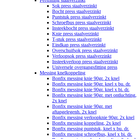
Persfitting staalverzinkt
Sok press staalverzinkt
Bocht press staalverzinkt
Puntstuk press staalverzinkt
Schroefbus press staalverzinkt
Insteekbocht press staalverzinkt
Knie press staalverzinkt
T-stuk press staalverzinkt
Eindkap press staalverzinkt
Overschuifsok press staalverzinkt
Verloopsok press staalverzinkt
Insteekverloop press staalverzinkt
Universele overgangsfitting press
Messing knelkoppeling
Bonfix messing knie 90gr. 2x knel
Bonfix messing knie 90gr. knel x bu. dr.
Bonfix messing knie 90gr. knel x bi. dr.
Bonfix messing knie 90gr. met ontluchting,
2x knel
Bonfix messing knie 90gr. met
aftapgelegenh. 2x knel
Bonfix messing verloopknie 90gr. 2x knel
Bonfix messing koppeling, 2x knel
Bonfix messing puntstuk, knel x bu. dr.
Bonfix messing schroefbus, knel x bi. dr.