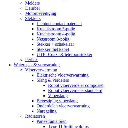
Melders
Deurbel
Motorbeveiliging
Stekkers
Lichtnet contactmateriaal
Krachtstroom 5-polig
Krachtstroom 4-polig
Netstroom 3-polig
Stekker + schakelaar
Stekker met kabel
UTP- Coax- & telefoonstekker
Perilex
Water, gas & verwarming
Vloerverwarming
Elektrische vloerverwarming
Slang & verdelers
Robot vloerverdeler composiet
Robot vloerverdeler standaard
Vloerslang
Bevestiging vloerslang
Onderdelen vloerverwarming
Naregeling
Radiatoren
Paneelradiatoren
Type 11 Softline 4plus