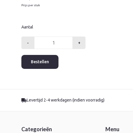
Prijs per stuk
Aantal
-
+
Montagerail
WM1
verzinkt
Bestellen
p/2mtr.
aantal
Levertijd 2-4 werkdagen (indien voorradig)
Categorieën
Menu