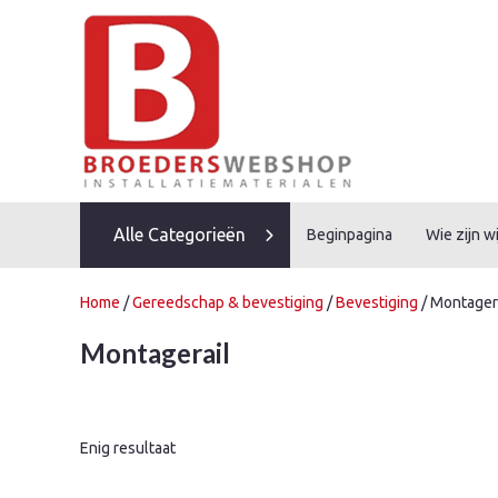
Skip
to
content
Alle Categorieën
Beginpagina
Wie zijn wi
Home
/
Gereedschap & bevestiging
/
Bevestiging
/ Montager
Montagerail
Enig resultaat