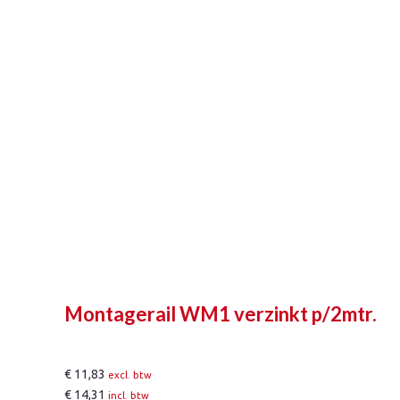
Montagerail WM1 verzinkt p/2mtr.
€
11,83
excl. btw
€
14,31
incl. btw