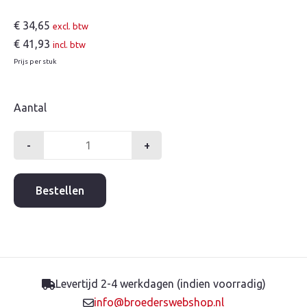
€
34,65
excl. btw
€
41,93
incl. btw
Prijs per stuk
Aantal
-
+
Flamco
beugel
35mm
Bestellen
p/10st.
aantal
Levertijd 2-4 werkdagen (indien voorradig)
info@broederswebshop.nl