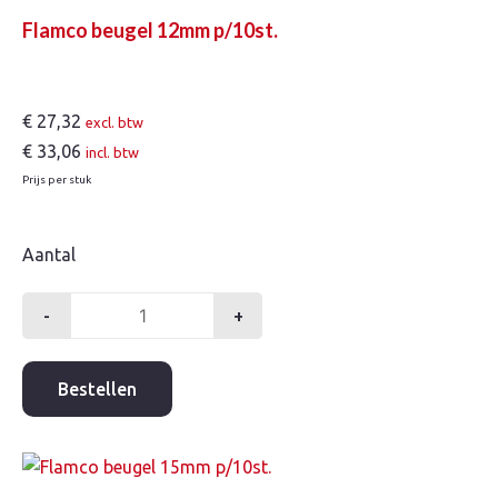
Flamco beugel 12mm p/10st.
€
27,32
excl. btw
€
33,06
incl. btw
Prijs per stuk
Aantal
-
+
Flamco
beugel
12mm
Bestellen
p/10st.
aantal