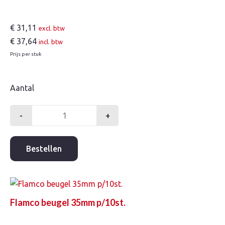
€
31,11
excl. btw
€
37,64
incl. btw
Prijs per stuk
Aantal
-
+
Flamco
beugel
28mm
Bestellen
p/10st.
aantal
Flamco beugel 35mm p/10st.