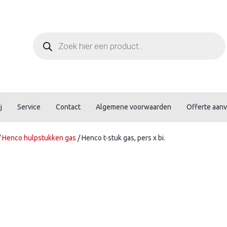
Producten
zoeken
j
Service
Contact
Algemene voorwaarden
Offerte aan
/
Henco hulpstukken gas
/ Henco t-stuk gas, pers x bi.