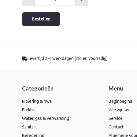
Henco
t-
stuk
Bestellen
26x3/4"x26
bi.dr.
pers
gas
aantal
Levertijd 2-4 werkdagen (indien voorradig)
Categorieën
Menu
Riolering & hwa
Beginpagina
Elektra
Wie zijn wij
Water, gas & verwarming
Service
Sanitair
Contact
Beregening
Algemene voo