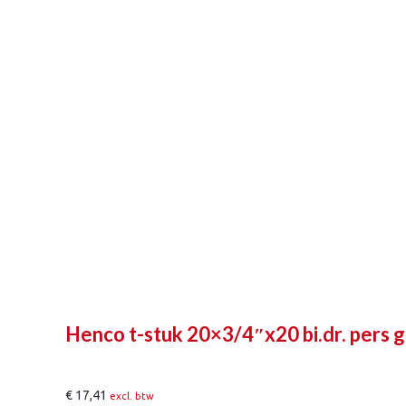
Henco t-stuk 20×3/4″x20 bi.dr. pers 
€
17,41
excl. btw