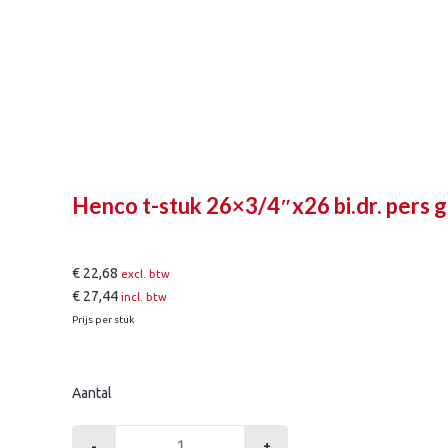
Henco t-stuk 26×3/4″x26 bi.dr. pers 
€
22,68
excl. btw
€
27,44
incl. btw
Prijs per stuk
Aantal
-
+