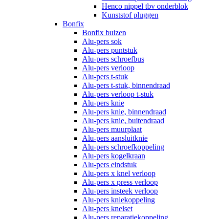
Henco nippel tbv onderblok
Kunststof pluggen
Bonfix
Bonfix buizen
Alu-pers sok
Alu-pers puntstuk
Alu-pers schroefbus
Alu-pers verloop
Alu-pers t-stuk
Alu-pers t-stuk, binnendraad
Alu-pers verloop t-stuk
Alu-pers knie
Alu-pers knie, binnendraad
Alu-pers knie, buitendraad
Alu-pers muurplaat
Alu-pers aansluitknie
Alu-pers schroefkoppeling
Alu-pers kogelkraan
Alu-pers eindstuk
Alu-pers x knel verloop
Alu-pers x press verloop
Alu-pers insteek verloop
Alu-pers kniekoppeling
Alu-pers knelset
Alu-pers reparatiekoppeling