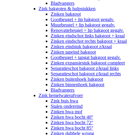
Bladvangers
Zink bakgoten & hulpstukken
Zinken bakgoot
Gootbeugel + lip bakgoot gegalv.
Muurbeugel + lip bakgoot gegalv.
Renovatiebeugel + lip bakgoot gegalv.
Zinken eindschot links bakgoot + kraal
Zinken eindschot rechts bakgoot + kraal
Zinken eindstuk bakgoot z/kraal
Zinken tapeind bakgoot
Gootbeugel + tapgat bakgoot gegalv.
Zinken expansiestuk bakgoot compleet
Separatieschot bakgoot z/kraal links
Separatieschot bakgoot z/kraal rechts
Zinken buitenhoek bakgoot
Zinken binnenhoek bakgoot
Bladvangers
Zink hemelwaterafvoer
Zink buis hwa
Stalen ondereind
Zinken hwa mof
Zinken hwa bocht 40°
Zinken hwa bocht 72°
Zinken hwa bocht 85°
Zinken dubbele wrong