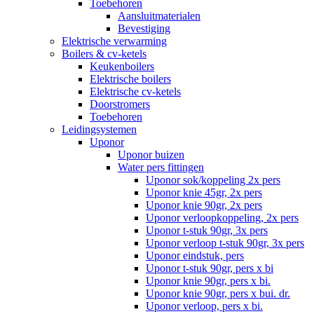
Toebehoren
Aansluitmaterialen
Bevestiging
Elektrische verwarming
Boilers & cv-ketels
Keukenboilers
Elektrische boilers
Elektrische cv-ketels
Doorstromers
Toebehoren
Leidingsystemen
Uponor
Uponor buizen
Water pers fittingen
Uponor sok/koppeling 2x pers
Uponor knie 45gr, 2x pers
Uponor knie 90gr, 2x pers
Uponor verloopkoppeling, 2x pers
Uponor t-stuk 90gr, 3x pers
Uponor verloop t-stuk 90gr, 3x pers
Uponor eindstuk, pers
Uponor t-stuk 90gr, pers x bi
Uponor knie 90gr, pers x bi.
Uponor knie 90gr, pers x bui. dr.
Uponor verloop, pers x bi.