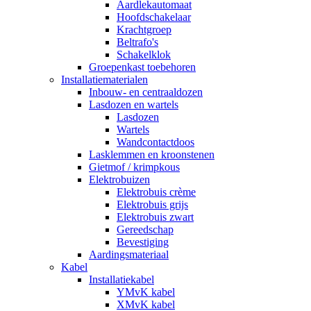
Aardlekautomaat
Hoofdschakelaar
Krachtgroep
Beltrafo's
Schakelklok
Groepenkast toebehoren
Installatiematerialen
Inbouw- en centraaldozen
Lasdozen en wartels
Lasdozen
Wartels
Wandcontactdoos
Lasklemmen en kroonstenen
Gietmof / krimpkous
Elektrobuizen
Elektrobuis crème
Elektrobuis grijs
Elektrobuis zwart
Gereedschap
Bevestiging
Aardingsmateriaal
Kabel
Installatiekabel
YMvK kabel
XMvK kabel