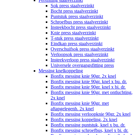
Persfitting staalverzinkt
Sok press staalverzinkt
Bocht press staalverzinkt
Puntstuk press staalverzinkt
Schroefbus press staalverzinkt
Insteekbocht press staalverzinkt
Knie press staalverzinkt
T-stuk press staalverzinkt
Eindkap press staalverzinkt
Overschuifsok press staalverzinkt
Verloopsok press staalverzinkt
Insteekverloop press staalverzinkt
Universele overgangsfitting press
Messing knelkoppeling
Bonfix messing knie 90gr. 2x knel
Bonfix messing knie 90gr. knel x bu. dr.
Bonfix messing knie 90gr. knel x bi. dr.
Bonfix messing knie 90gr. met ontluchting,
2x knel
Bonfix messing knie 90gr. met
aftapgelegenh. 2x knel
Bonfix messing verloopknie 90gr. 2x knel
Bonfix messing koppeling, 2x knel
Bonfix messing puntstuk, knel x bu. dr.
Bonfix messing schroefbus, knel x bi. dr.