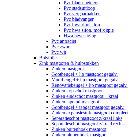
Pvc bladscheiders
Pvc stadsuitloop
Pvc vergaarbakken
Pvc bladvanger
Pvc hwa rioolsifon
Pvc hwa sifon, mof x spie
Hwa bevestiging
Pvc antraciet
Pvc zwart
Pvc wit
Buisfolie
Zink mastgoten & hulpstukken
Zinken mastgoot
Gootbeugel + lip mastgoot gegalv.
Muurbeugel + lip mastgoot gegalv.
Renovatiebeugel + lip mastgoot gegalv.
Zinken kopschot mastgoot
Zinken eindschot mastgoot + kraal
Zinken tapeind mastgoot
Gootbeugel + tapgat mastgoot gegalv.
Zinken expansiestuk mastgoot compleet
Separatieschot mastgoot z/kraal links
Separatieschot mastgoot z/kraal rechts
Zinken buitenhoek mastgoot
Zinken binnenhoek mastgoot