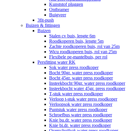
Kunststof pluggen
Ontbramer
Buigveer
3fit-push
Buizen & fittingen
Buizen
Stalen cv buis, lengte 6m
Roodkoperen buis, lengte 5m
Zachte roodkoperen buis, rol van 25m
Wicu roodkoperen buis, rol van 25m
Flexibele pe-mantelbuis, per rol
Persfitting water RK
Sok water press roodkoper
Bocht 90gr. water press roodkoper
Bocht 45gr. water press roodkoper
Insteekbocht 90gr. water press roodkoper
Insteekbocht water 45gr. press roodkoper
T-stuk water press roodkoper
Verloop t-stuk water press roodkoper
Verloopsok water press roodkoper
Puntstuk water press roodkoper
Schroefbus water press roodkoper
Knie bu.dr. water press roodkoper
Knie bi.dr. water press roodkoper
Overschuifsok water press roodkoper