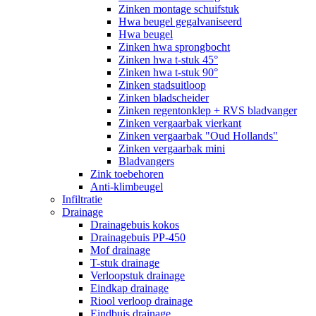
Zinken montage schuifstuk
Hwa beugel gegalvaniseerd
Hwa beugel
Zinken hwa sprongbocht
Zinken hwa t-stuk 45°
Zinken hwa t-stuk 90°
Zinken stadsuitloop
Zinken bladscheider
Zinken regentonklep + RVS bladvanger
Zinken vergaarbak vierkant
Zinken vergaarbak "Oud Hollands"
Zinken vergaarbak mini
Bladvangers
Zink toebehoren
Anti-klimbeugel
Infiltratie
Drainage
Drainagebuis kokos
Drainagebuis PP-450
Mof drainage
T-stuk drainage
Verloopstuk drainage
Eindkap drainage
Riool verloop drainage
Eindbuis drainage