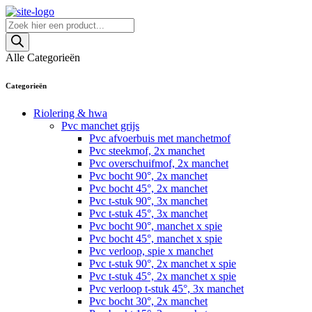
Skip
to
Producten
content
zoeken
Alle Categorieën
Categorieën
Riolering & hwa
Pvc manchet grijs
Pvc afvoerbuis met manchetmof
Pvc steekmof, 2x manchet
Pvc overschuifmof, 2x manchet
Pvc bocht 90°, 2x manchet
Pvc bocht 45°, 2x manchet
Pvc t-stuk 90°, 3x manchet
Pvc t-stuk 45°, 3x manchet
Pvc bocht 90°, manchet x spie
Pvc bocht 45°, manchet x spie
Pvc verloop, spie x manchet
Pvc t-stuk 90°, 2x manchet x spie
Pvc t-stuk 45°, 2x manchet x spie
Pvc verloop t-stuk 45°, 3x manchet
Pvc bocht 30°, 2x manchet