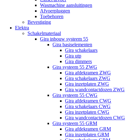
Wasmachine aansluitingen
Afvoerpluggen
Toebehoren
Bevestiging
Elektra
Schakelmateriaal
Gira inbouw systeem 55
Gira basiselementen
Gira schakelaars
Gira utp
Gira dimmers
Gira systeem 55 ZWG
Gira afdekramen ZWG
Gira schakelaars ZWG
Gira inzetplaten ZWG
Gira wandcontactdozen ZWG
Gira systeem 55 CWG
Gira afdekramen CWG
Gira schakelaars CWG
Gira inzetplaten CWG
Gira wandcontactdozen CWG
Gira systeem 55 GRM
Gira afdekramen GRM
Gira inzetplaten GRM