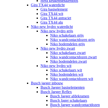
Hera keukenstekkerdoos
Gira TX44 waterdicht
Gira basiselement
Gira TX44 wit
Gira TX44 antraciet
Gira TX44 alu
Niko new hydro waterdicht
Niko new hydro grijs
Niko schakelaars grijs
Niko wandcontactdozen grijs
Niko bodemdelen grijs
Niko new hydro zwart
Niko schakelaars zwart
Niko wandcontactdozen zwart
Niko bodemdelen zwart
Niko new hydro wit
Niko schakelaars wit
Niko bodemdelen wit
Niko wandcontactdozen wit
Busch jaeger inbouw
Busch Jaeger basiselementen
Busch Jaeger Reflex
Busch Jaeger afdekramen
Busch Jager schakelaars
Busch Jaeger wandcontactdozen