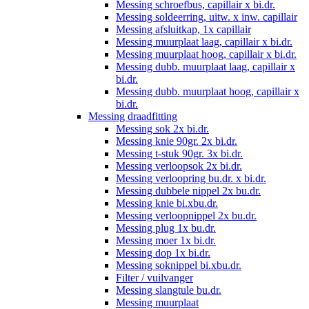
Messing schroefbus, capillair x bi.dr.
Messing soldeerring, uitw. x inw. capillair
Messing afsluitkap, 1x capillair
Messing muurplaat laag, capillair x bi.dr.
Messing muurplaat hoog, capillair x bi.dr.
Messing dubb. muurplaat laag, capillair x
bi.dr.
Messing dubb. muurplaat hoog, capillair x
bi.dr.
Messing draadfitting
Messing sok 2x bi.dr.
Messing knie 90gr. 2x bi.dr.
Messing t-stuk 90gr. 3x bi.dr.
Messing verloopsok 2x bi.dr.
Messing verloopring bu.dr. x bi.dr.
Messing dubbele nippel 2x bu.dr.
Messing knie bi.xbu.dr.
Messing verloopnippel 2x bu.dr.
Messing plug 1x bu.dr.
Messing moer 1x bi.dr.
Messing dop 1x bi.dr.
Messing soknippel bi.xbu.dr.
Filter / vuilvanger
Messing slangtule bu.dr.
Messing muurplaat