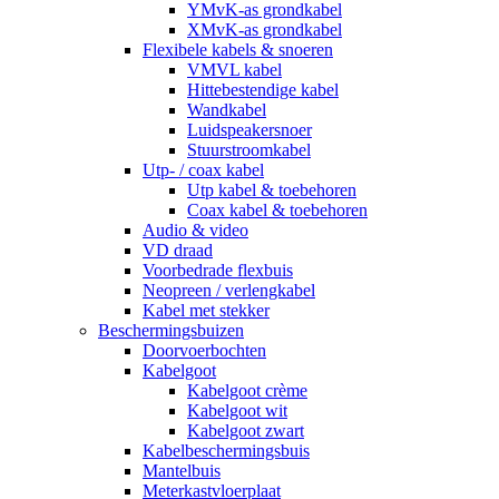
YMvK-as grondkabel
XMvK-as grondkabel
Flexibele kabels & snoeren
VMVL kabel
Hittebestendige kabel
Wandkabel
Luidspeakersnoer
Stuurstroomkabel
Utp- / coax kabel
Utp kabel & toebehoren
Coax kabel & toebehoren
Audio & video
VD draad
Voorbedrade flexbuis
Neopreen / verlengkabel
Kabel met stekker
Beschermingsbuizen
Doorvoerbochten
Kabelgoot
Kabelgoot crème
Kabelgoot wit
Kabelgoot zwart
Kabelbeschermingsbuis
Mantelbuis
Meterkastvloerplaat