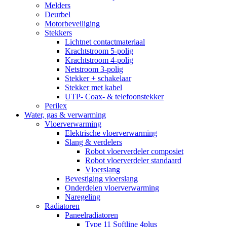
Melders
Deurbel
Motorbeveiliging
Stekkers
Lichtnet contactmateriaal
Krachtstroom 5-polig
Krachtstroom 4-polig
Netstroom 3-polig
Stekker + schakelaar
Stekker met kabel
UTP- Coax- & telefoonstekker
Perilex
Water, gas & verwarming
Vloerverwarming
Elektrische vloerverwarming
Slang & verdelers
Robot vloerverdeler composiet
Robot vloerverdeler standaard
Vloerslang
Bevestiging vloerslang
Onderdelen vloerverwarming
Naregeling
Radiatoren
Paneelradiatoren
Type 11 Softline 4plus