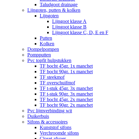
Taludgoot drainage
Lijngoten, putten & kolken
Lijngoten
Lijngoot klasse A
Lijngoot klasse B
Lijngoot klasse C, D, E en F
Putten
Kolken
Dompelpompen
Pompputten
Pvc topfit hulpstukken
TF bocht 45gr. 1x manchet
TF bocht 90gr. 1x manchet
TF steekmof
TF overschuifmof
TF t-stuk 45gr. 3x manchet
TF t-stuk 90gr. 3x manchet
TF bocht 45gr. 2x manchet
TF bocht 90gr. 2x manchet
Pvc lijmverbinding wit
Duikerbuis
Sifons & accessoires
Kunststof sifons
Verchroomde sifons
Closet afvoer