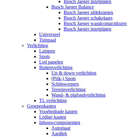
Busch Jaeger inzetplaten
Busch Jaeger Balance
Busch Jaeger afdekramen
Busch Jaeger schakelaars
Busch Jaeger wandcontactdozen
Busch Jaeger inzetplaten
Universeel
Tuinpaal
Verlichting
Lampen
Spots
Led panelen
Buitenverlichting
Up & down verlichting
(Prik-) Spots
Schijnwerpers
Terreinverlichting
Wand- & plafondverlichting
TL verlichting
Groepenkasten
Voorbedrade kasten
Ledige kasten
Inbouwcomponenten
Automaat
Aardlek