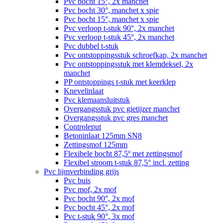
Pvc bocht 15°, 2x manchet
Pvc bocht 30°, manchet x spie
Pvc bocht 15°, manchet x spie
Pvc verloop t-stuk 90°, 2x manchet
Pvc verloop t-stuk 45°, 2x manchet
Pvc dubbel t-stuk
Pvc ontstoppingsstuk schroefkap, 2x manchet
Pvc ontstoppingsstuk met klemdeksel, 2x
manchet
PP ontstoppings t-stuk met keerklep
Knevelinlaat
Pvc klemaansluitstuk
Overgangsstuk pvc gietijzer manchet
Overgangsstuk pvc gres manchet
Controleput
Betoninlaat 125mm SN8
Zettingsmof 125mm
Flexibele bocht 87,5º met zettingsmof
Flexibel stroom t-stuk 87,5° incl. zetting
Pvc lijmverbinding grijs
Pvc buis
Pvc mof, 2x mof
Pvc bocht 90°, 2x mof
Pvc bocht 45°, 2x mof
Pvc t-stuk 90°, 3x mof