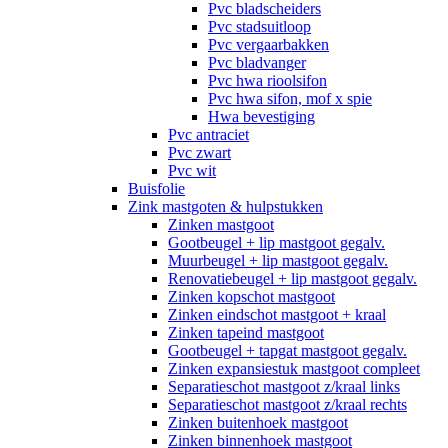
Pvc bladscheiders
Pvc stadsuitloop
Pvc vergaarbakken
Pvc bladvanger
Pvc hwa rioolsifon
Pvc hwa sifon, mof x spie
Hwa bevestiging
Pvc antraciet
Pvc zwart
Pvc wit
Buisfolie
Zink mastgoten & hulpstukken
Zinken mastgoot
Gootbeugel + lip mastgoot gegalv.
Muurbeugel + lip mastgoot gegalv.
Renovatiebeugel + lip mastgoot gegalv.
Zinken kopschot mastgoot
Zinken eindschot mastgoot + kraal
Zinken tapeind mastgoot
Gootbeugel + tapgat mastgoot gegalv.
Zinken expansiestuk mastgoot compleet
Separatieschot mastgoot z/kraal links
Separatieschot mastgoot z/kraal rechts
Zinken buitenhoek mastgoot
Zinken binnenhoek mastgoot