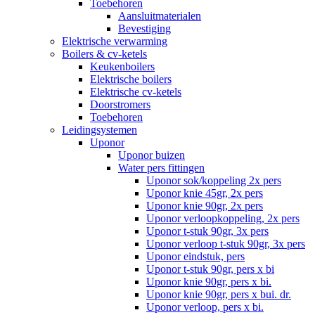
Toebehoren
Aansluitmaterialen
Bevestiging
Elektrische verwarming
Boilers & cv-ketels
Keukenboilers
Elektrische boilers
Elektrische cv-ketels
Doorstromers
Toebehoren
Leidingsystemen
Uponor
Uponor buizen
Water pers fittingen
Uponor sok/koppeling 2x pers
Uponor knie 45gr, 2x pers
Uponor knie 90gr, 2x pers
Uponor verloopkoppeling, 2x pers
Uponor t-stuk 90gr, 3x pers
Uponor verloop t-stuk 90gr, 3x pers
Uponor eindstuk, pers
Uponor t-stuk 90gr, pers x bi
Uponor knie 90gr, pers x bi.
Uponor knie 90gr, pers x bui. dr.
Uponor verloop, pers x bi.