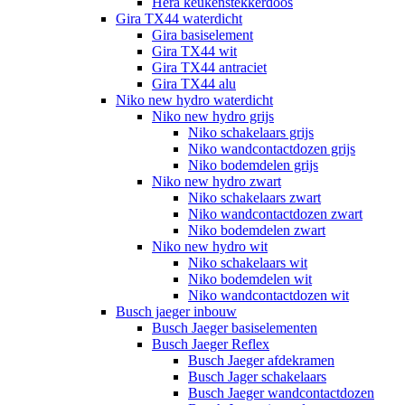
Hera keukenstekkerdoos
Gira TX44 waterdicht
Gira basiselement
Gira TX44 wit
Gira TX44 antraciet
Gira TX44 alu
Niko new hydro waterdicht
Niko new hydro grijs
Niko schakelaars grijs
Niko wandcontactdozen grijs
Niko bodemdelen grijs
Niko new hydro zwart
Niko schakelaars zwart
Niko wandcontactdozen zwart
Niko bodemdelen zwart
Niko new hydro wit
Niko schakelaars wit
Niko bodemdelen wit
Niko wandcontactdozen wit
Busch jaeger inbouw
Busch Jaeger basiselementen
Busch Jaeger Reflex
Busch Jaeger afdekramen
Busch Jager schakelaars
Busch Jaeger wandcontactdozen