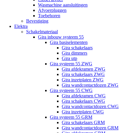
Wasmachine aansluitingen
Afvoerpluggen
Toebehoren
Bevestiging
Elektra
Schakelmateriaal
Gira inbouw systeem 55
Gira basiselementen
Gira schakelaars
Gira dimmers
Gira utp
Gira systeem 55 ZWG
Gira afdekramen ZWG
Gira schakelaars ZWG
Gira inzetplaten ZWG
Gira wandcontactdozen ZWG
Gira systeem 55 CWG
Gira afdekramen CWG
Gira schakelaars CWG
Gira wandcontactdozen CWG
Gira inzetplaten CWG
Gira systeem 55 GRM
Gira schakelaars GRM
Gira wandcontactdozen GRM