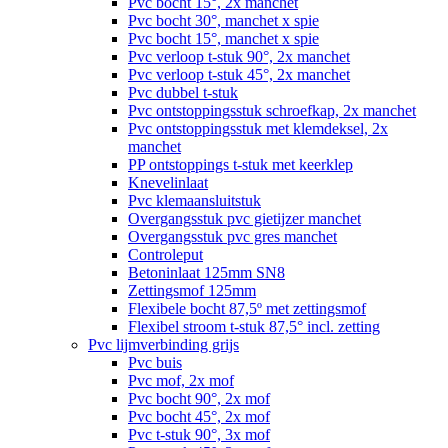
Pvc bocht 15°, 2x manchet
Pvc bocht 30°, manchet x spie
Pvc bocht 15°, manchet x spie
Pvc verloop t-stuk 90°, 2x manchet
Pvc verloop t-stuk 45°, 2x manchet
Pvc dubbel t-stuk
Pvc ontstoppingsstuk schroefkap, 2x manchet
Pvc ontstoppingsstuk met klemdeksel, 2x
manchet
PP ontstoppings t-stuk met keerklep
Knevelinlaat
Pvc klemaansluitstuk
Overgangsstuk pvc gietijzer manchet
Overgangsstuk pvc gres manchet
Controleput
Betoninlaat 125mm SN8
Zettingsmof 125mm
Flexibele bocht 87,5º met zettingsmof
Flexibel stroom t-stuk 87,5° incl. zetting
Pvc lijmverbinding grijs
Pvc buis
Pvc mof, 2x mof
Pvc bocht 90°, 2x mof
Pvc bocht 45°, 2x mof
Pvc t-stuk 90°, 3x mof