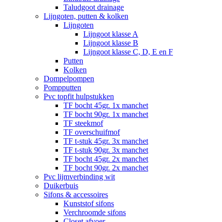
Taludgoot drainage
Lijngoten, putten & kolken
Lijngoten
Lijngoot klasse A
Lijngoot klasse B
Lijngoot klasse C, D, E en F
Putten
Kolken
Dompelpompen
Pompputten
Pvc topfit hulpstukken
TF bocht 45gr. 1x manchet
TF bocht 90gr. 1x manchet
TF steekmof
TF overschuifmof
TF t-stuk 45gr. 3x manchet
TF t-stuk 90gr. 3x manchet
TF bocht 45gr. 2x manchet
TF bocht 90gr. 2x manchet
Pvc lijmverbinding wit
Duikerbuis
Sifons & accessoires
Kunststof sifons
Verchroomde sifons
Closet afvoer