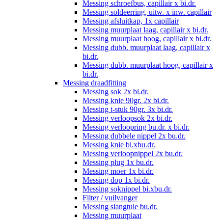
Messing schroefbus, capillair x bi.dr.
Messing soldeerring, uitw. x inw. capillair
Messing afsluitkap, 1x capillair
Messing muurplaat laag, capillair x bi.dr.
Messing muurplaat hoog, capillair x bi.dr.
Messing dubb. muurplaat laag, capillair x
bi.dr.
Messing dubb. muurplaat hoog, capillair x
bi.dr.
Messing draadfitting
Messing sok 2x bi.dr.
Messing knie 90gr. 2x bi.dr.
Messing t-stuk 90gr. 3x bi.dr.
Messing verloopsok 2x bi.dr.
Messing verloopring bu.dr. x bi.dr.
Messing dubbele nippel 2x bu.dr.
Messing knie bi.xbu.dr.
Messing verloopnippel 2x bu.dr.
Messing plug 1x bu.dr.
Messing moer 1x bi.dr.
Messing dop 1x bi.dr.
Messing soknippel bi.xbu.dr.
Filter / vuilvanger
Messing slangtule bu.dr.
Messing muurplaat