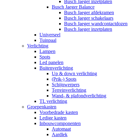
Busch Jaeger inzetplaten
Busch Jaeger Balance
Busch Jaeger afdekramen
Busch Jaeger schakelaars
Busch Jaeger wandcontactdozen
Busch Jaeger inzetplaten
Universeel
Tuinpaal
Verlichting
Lampen
Spots
Led panelen
Buitenverlichting
Up & down verlichting
(Prik-) Spots
Schijnwerpers
Terreinverlichting
Wand- & plafondverlichting
TL verlichting
Groepenkasten
Voorbedrade kasten
Ledige kasten
Inbouwcomponenten
Automaat
Aardlek