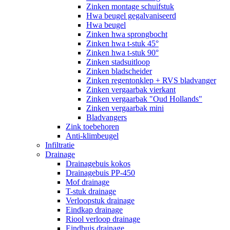
Zinken montage schuifstuk
Hwa beugel gegalvaniseerd
Hwa beugel
Zinken hwa sprongbocht
Zinken hwa t-stuk 45°
Zinken hwa t-stuk 90°
Zinken stadsuitloop
Zinken bladscheider
Zinken regentonklep + RVS bladvanger
Zinken vergaarbak vierkant
Zinken vergaarbak "Oud Hollands"
Zinken vergaarbak mini
Bladvangers
Zink toebehoren
Anti-klimbeugel
Infiltratie
Drainage
Drainagebuis kokos
Drainagebuis PP-450
Mof drainage
T-stuk drainage
Verloopstuk drainage
Eindkap drainage
Riool verloop drainage
Eindbuis drainage