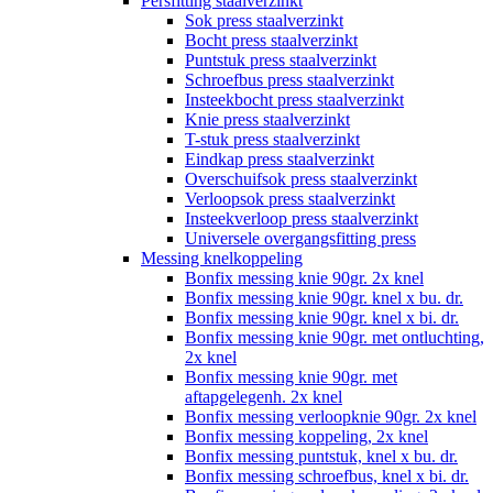
Persfitting staalverzinkt
Sok press staalverzinkt
Bocht press staalverzinkt
Puntstuk press staalverzinkt
Schroefbus press staalverzinkt
Insteekbocht press staalverzinkt
Knie press staalverzinkt
T-stuk press staalverzinkt
Eindkap press staalverzinkt
Overschuifsok press staalverzinkt
Verloopsok press staalverzinkt
Insteekverloop press staalverzinkt
Universele overgangsfitting press
Messing knelkoppeling
Bonfix messing knie 90gr. 2x knel
Bonfix messing knie 90gr. knel x bu. dr.
Bonfix messing knie 90gr. knel x bi. dr.
Bonfix messing knie 90gr. met ontluchting,
2x knel
Bonfix messing knie 90gr. met
aftapgelegenh. 2x knel
Bonfix messing verloopknie 90gr. 2x knel
Bonfix messing koppeling, 2x knel
Bonfix messing puntstuk, knel x bu. dr.
Bonfix messing schroefbus, knel x bi. dr.