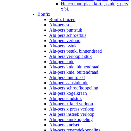
Henco muurplaat kort gas plug, pers
x bi.
Bonfix
Bonfix buizen
Alu-pers sok
Alu-pers puntstuk
Alu-pers schroefbus
Alu-pers verloop
Alu-pers t-stuk
Alu-pers t-stuk, binnendraad
Alu-pers verloop t-stuk
Alu-pers knie
Alu-pers knie, binnendraad
Alu-pers knie, buitendraad
Alu-pers muurplaat
Alu-pers aansluitknie
Alu-pers schroefkoppeling
Alu-pers kogelkraan
Alu-pers eindstuk
Alu-pers x knel verloop
Alu-pers x press verloop
Alu-pers insteek verloop
Alu-pers kniekoppeling
Alu-pers knelset
Alu-pers reparatiekoppeling