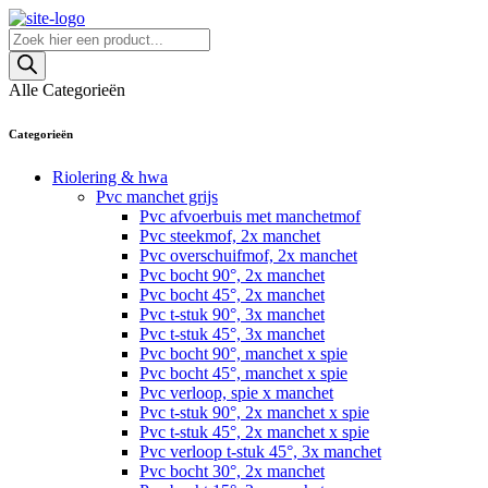
Skip
to
Producten
content
zoeken
Alle Categorieën
Categorieën
Riolering & hwa
Pvc manchet grijs
Pvc afvoerbuis met manchetmof
Pvc steekmof, 2x manchet
Pvc overschuifmof, 2x manchet
Pvc bocht 90°, 2x manchet
Pvc bocht 45°, 2x manchet
Pvc t-stuk 90°, 3x manchet
Pvc t-stuk 45°, 3x manchet
Pvc bocht 90°, manchet x spie
Pvc bocht 45°, manchet x spie
Pvc verloop, spie x manchet
Pvc t-stuk 90°, 2x manchet x spie
Pvc t-stuk 45°, 2x manchet x spie
Pvc verloop t-stuk 45°, 3x manchet
Pvc bocht 30°, 2x manchet