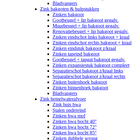
Bladvangers
Zink bakgoten & hulpstukken
Zinken bakgoot
Gootbeugel + lip bakgoot gegalv.
Muurbeugel + lip bakgoot gegalv.
Renovatiebeugel + lip bakgoot gegalv.
Zinken eindschot links bakgoot + kraal
Zinken eindschot rechts bakgoot + kraal
Zinken eindstuk bakgoot z/kraal
Zinken tapeind bakgoot
Gootbeugel + tapgat bakgoot gegalv.
Zinken expansiestuk bakgoot compleet
Separatieschot bakgoot z/kraal links
Separatieschot bakgoot z/kraal rechts
Zinken buitenhoek bakgoot
Zinken binnenhoek bakgoot
Bladvangers
Zink hemelwaterafvoer
Zink buis hwa
Stalen ondereind
Zinken hwa mof
Zinken hwa bocht 40°
Zinken hwa bocht 72°
Zinken hwa bocht 85°
Zinken dubbele wrong