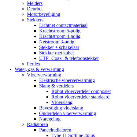
Melders
Deurbel
Motorbeveiliging
Stekkers
Lichtnet contactmateriaal
Krachtstroom 5-polig
Krachtstroom 4-polig
Netstroom 3-polig
Stekker + schakelaar
Stekker met kabel
UTP- Coax- & telefoonstekker
Perilex
Water, gas & verwarming
Vloerverwarming
Elektrische vloerverwarming
Slang & verdelers
Robot vloerverdeler composiet
Robot vloerverdeler standaard
Vloerslang
Bevestiging vloerslang
Onderdelen vloerverwarming
Naregeling
Radiatoren
Paneelradiatoren
Type 11 Softline 4plus