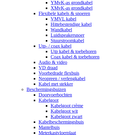
YMvK-as grondkabel
XMvK-as grondkabel
Flexibele kabels & snoeren
VMVL kabel
Hittebestendige kabel
Wandkabel
Luidspeakersnoer
Stuurstroomkabel
Utp- / coax kabel
Utp kabel & toebehoren
Coax kabel & toebehoren
Audio & video
VD draad
Voorbedrade flexbuis
Neopreen / verlengkabel
Kabel met stekker
Beschermingsbuizen
Doorvoerbochten
Kabelgoot
Kabelgoot crème
Kabelgoot wit
Kabelgoot zwart
Kabelbeschermingsbuis
Mantelbuis
Meterkastvloerplaat