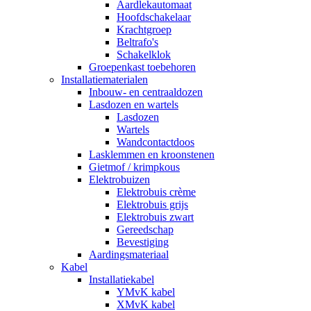
Aardlekautomaat
Hoofdschakelaar
Krachtgroep
Beltrafo's
Schakelklok
Groepenkast toebehoren
Installatiematerialen
Inbouw- en centraaldozen
Lasdozen en wartels
Lasdozen
Wartels
Wandcontactdoos
Lasklemmen en kroonstenen
Gietmof / krimpkous
Elektrobuizen
Elektrobuis crème
Elektrobuis grijs
Elektrobuis zwart
Gereedschap
Bevestiging
Aardingsmateriaal
Kabel
Installatiekabel
YMvK kabel
XMvK kabel