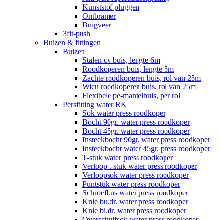
Kunststof pluggen
Ontbramer
Buigveer
3fit-push
Buizen & fittingen
Buizen
Stalen cv buis, lengte 6m
Roodkoperen buis, lengte 5m
Zachte roodkoperen buis, rol van 25m
Wicu roodkoperen buis, rol van 25m
Flexibele pe-mantelbuis, per rol
Persfitting water RK
Sok water press roodkoper
Bocht 90gr. water press roodkoper
Bocht 45gr. water press roodkoper
Insteekbocht 90gr. water press roodkoper
Insteekbocht water 45gr. press roodkoper
T-stuk water press roodkoper
Verloop t-stuk water press roodkoper
Verloopsok water press roodkoper
Puntstuk water press roodkoper
Schroefbus water press roodkoper
Knie bu.dr. water press roodkoper
Knie bi.dr. water press roodkoper
Overschuifsok water press roodkoper