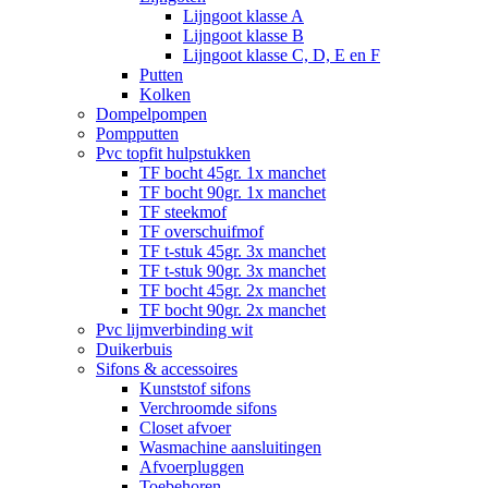
Lijngoot klasse A
Lijngoot klasse B
Lijngoot klasse C, D, E en F
Putten
Kolken
Dompelpompen
Pompputten
Pvc topfit hulpstukken
TF bocht 45gr. 1x manchet
TF bocht 90gr. 1x manchet
TF steekmof
TF overschuifmof
TF t-stuk 45gr. 3x manchet
TF t-stuk 90gr. 3x manchet
TF bocht 45gr. 2x manchet
TF bocht 90gr. 2x manchet
Pvc lijmverbinding wit
Duikerbuis
Sifons & accessoires
Kunststof sifons
Verchroomde sifons
Closet afvoer
Wasmachine aansluitingen
Afvoerpluggen
Toebehoren