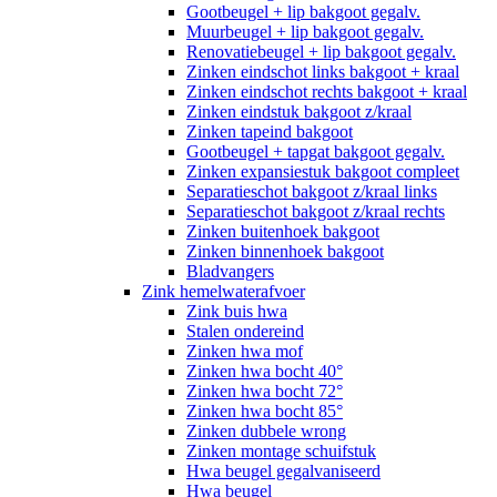
Gootbeugel + lip bakgoot gegalv.
Muurbeugel + lip bakgoot gegalv.
Renovatiebeugel + lip bakgoot gegalv.
Zinken eindschot links bakgoot + kraal
Zinken eindschot rechts bakgoot + kraal
Zinken eindstuk bakgoot z/kraal
Zinken tapeind bakgoot
Gootbeugel + tapgat bakgoot gegalv.
Zinken expansiestuk bakgoot compleet
Separatieschot bakgoot z/kraal links
Separatieschot bakgoot z/kraal rechts
Zinken buitenhoek bakgoot
Zinken binnenhoek bakgoot
Bladvangers
Zink hemelwaterafvoer
Zink buis hwa
Stalen ondereind
Zinken hwa mof
Zinken hwa bocht 40°
Zinken hwa bocht 72°
Zinken hwa bocht 85°
Zinken dubbele wrong
Zinken montage schuifstuk
Hwa beugel gegalvaniseerd
Hwa beugel