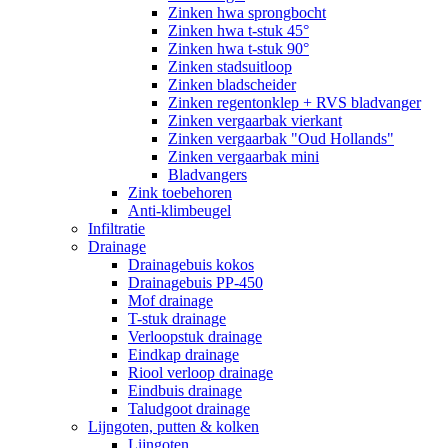
Zinken hwa sprongbocht
Zinken hwa t-stuk 45°
Zinken hwa t-stuk 90°
Zinken stadsuitloop
Zinken bladscheider
Zinken regentonklep + RVS bladvanger
Zinken vergaarbak vierkant
Zinken vergaarbak "Oud Hollands"
Zinken vergaarbak mini
Bladvangers
Zink toebehoren
Anti-klimbeugel
Infiltratie
Drainage
Drainagebuis kokos
Drainagebuis PP-450
Mof drainage
T-stuk drainage
Verloopstuk drainage
Eindkap drainage
Riool verloop drainage
Eindbuis drainage
Taludgoot drainage
Lijngoten, putten & kolken
Lijngoten