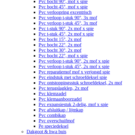
Pvc bocht 90°, mof x spie
Pvc bocht 45°, mof x spie
Pvc verloopring excentrisch
Pvc verloop t-stuk 90°, 3x mof
Pvc verloop t-stuk 45°, 3x mof
Pvc t-stuk 90°, 2x mof x spie
Pvc t-stuk 45°, 2x mof x spie
Pvc bocht 15°, 2x mof
Pvc bocht 22°, 2x mof
Pvc bocht 30°, 2x mof
Pvc bocht 22°, mof x spie
Pvc verloop t-stuk 90°, 2x mof x spie
Pvc verloop t-stuk 45°, 2x mof x spie
Pvc reparatiemof mof x verjongd spie
Pvc eindstuk met schroefdeksel spie
Pvc ontstoppingsstuk schroefdeksel, 2x mof
Pvc terugslagklep, 2x mof
Pvc klemzadel
Pvc klemaanboorzadel
Pvc expansiestuk 2-delig, mof x spie
Pvc afsluitkap / lijmkap
Pvc combikap
Pvc overschuifmof
Pe speciedeksel
Dakgoot & hwa buis