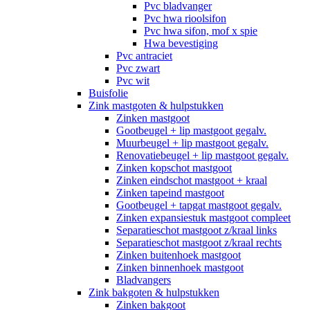
Pvc bladvanger
Pvc hwa rioolsifon
Pvc hwa sifon, mof x spie
Hwa bevestiging
Pvc antraciet
Pvc zwart
Pvc wit
Buisfolie
Zink mastgoten & hulpstukken
Zinken mastgoot
Gootbeugel + lip mastgoot gegalv.
Muurbeugel + lip mastgoot gegalv.
Renovatiebeugel + lip mastgoot gegalv.
Zinken kopschot mastgoot
Zinken eindschot mastgoot + kraal
Zinken tapeind mastgoot
Gootbeugel + tapgat mastgoot gegalv.
Zinken expansiestuk mastgoot compleet
Separatieschot mastgoot z/kraal links
Separatieschot mastgoot z/kraal rechts
Zinken buitenhoek mastgoot
Zinken binnenhoek mastgoot
Bladvangers
Zink bakgoten & hulpstukken
Zinken bakgoot