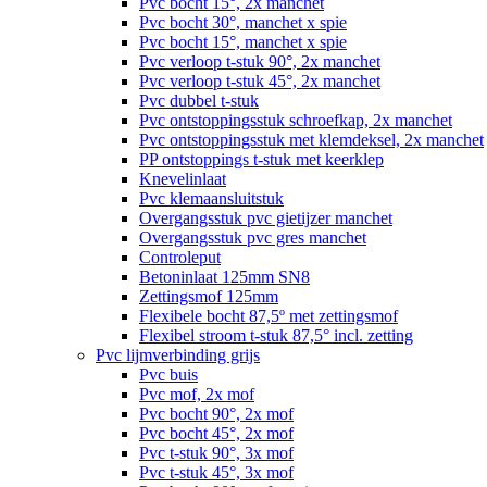
Pvc bocht 15°, 2x manchet
Pvc bocht 30°, manchet x spie
Pvc bocht 15°, manchet x spie
Pvc verloop t-stuk 90°, 2x manchet
Pvc verloop t-stuk 45°, 2x manchet
Pvc dubbel t-stuk
Pvc ontstoppingsstuk schroefkap, 2x manchet
Pvc ontstoppingsstuk met klemdeksel, 2x manchet
PP ontstoppings t-stuk met keerklep
Knevelinlaat
Pvc klemaansluitstuk
Overgangsstuk pvc gietijzer manchet
Overgangsstuk pvc gres manchet
Controleput
Betoninlaat 125mm SN8
Zettingsmof 125mm
Flexibele bocht 87,5º met zettingsmof
Flexibel stroom t-stuk 87,5° incl. zetting
Pvc lijmverbinding grijs
Pvc buis
Pvc mof, 2x mof
Pvc bocht 90°, 2x mof
Pvc bocht 45°, 2x mof
Pvc t-stuk 90°, 3x mof
Pvc t-stuk 45°, 3x mof