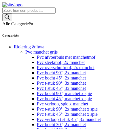
Skip
to
Producten
content
zoeken
Alle Categorieën
Categorieën
Riolering & hwa
Pvc manchet grijs
Pvc afvoerbuis met manchetmof
Pvc steekmof, 2x manchet
Pvc overschuifmof, 2x manchet
Pvc bocht 90°, 2x manchet
Pvc bocht 45°, 2x manchet
Pvc t-stuk 90°, 3x manchet
Pvc t-stuk 45°, 3x manchet
Pvc bocht 90°, manchet x spie
Pvc bocht 45°, manchet x spie
Pvc verloop, spie x manchet
Pvc t-stuk 90°, 2x manchet x spie
Pvc t-stuk 45°, 2x manchet x spie
Pvc verloop t-stuk 45°, 3x manchet
Pvc bocht 30°, 2x manchet