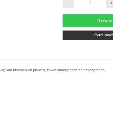
-
+
Zweetslang
p/100mtr.
aantal
Bestelle
Offerte aanv
eiing van bloemen en planten, zowel ondergronds en bovengronds.