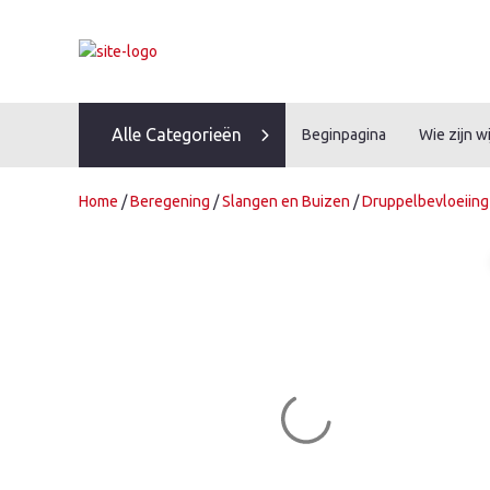
Skip
to
content
Alle Categorieën
Beginpagina
Wie zijn wi
Home
/
Beregening
/
Slangen en Buizen
/
Druppelbevloeiing