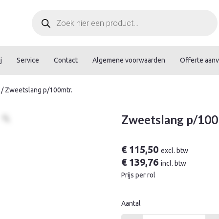
Producten
zoeken
j
Service
Contact
Algemene voorwaarden
Offerte aan
/ Zweetslang p/100mtr.
Zweetslang p/100
€
115,50
excl. btw
€
139,76
incl. btw
Prijs per rol
Aantal