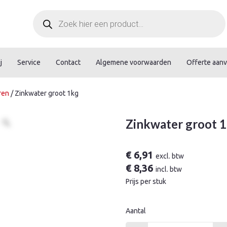
Producten
zoeken
j
Service
Contact
Algemene voorwaarden
Offerte aan
ren
/ Zinkwater groot 1kg
Zinkwater groot 
€
6,91
excl. btw
€
8,36
incl. btw
Prijs per stuk
Aantal