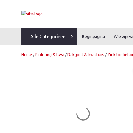
Skip
to
content
Alle Categorieën
Beginpagina
Wie zijn wi
Home
/
Riolering & hwa
/
Dakgoot & hwa buis
/
Zink toebeho