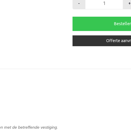
-
+
Zinkwater
groot
1kg
Bestelle
aantal
Offerte aanv
n met de betreffende vestiging.