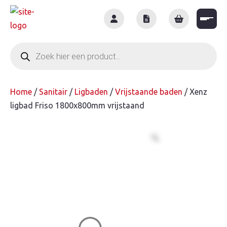
Skip
to
content
Producten
zoeken
Home
/
Sanitair
/
Ligbaden
/
Vrijstaande baden
/ Xenz
ligbad Friso 1800x800mm vrijstaand