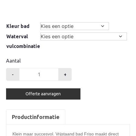
Kleur bad
Waterval
vulcombinatie
Aantal
-
+
Xenz
ligbad
Offerte aanvragen
Friso
1800x800mm
vrijstaand
Productinformatie
aantal
Klein maar succesvol. Vrijstaand bad Friso maakt direct