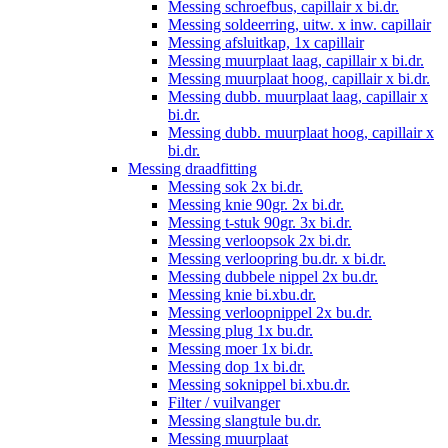
Messing schroefbus, capillair x bi.dr.
Messing soldeerring, uitw. x inw. capillair
Messing afsluitkap, 1x capillair
Messing muurplaat laag, capillair x bi.dr.
Messing muurplaat hoog, capillair x bi.dr.
Messing dubb. muurplaat laag, capillair x
bi.dr.
Messing dubb. muurplaat hoog, capillair x
bi.dr.
Messing draadfitting
Messing sok 2x bi.dr.
Messing knie 90gr. 2x bi.dr.
Messing t-stuk 90gr. 3x bi.dr.
Messing verloopsok 2x bi.dr.
Messing verloopring bu.dr. x bi.dr.
Messing dubbele nippel 2x bu.dr.
Messing knie bi.xbu.dr.
Messing verloopnippel 2x bu.dr.
Messing plug 1x bu.dr.
Messing moer 1x bi.dr.
Messing dop 1x bi.dr.
Messing soknippel bi.xbu.dr.
Filter / vuilvanger
Messing slangtule bu.dr.
Messing muurplaat