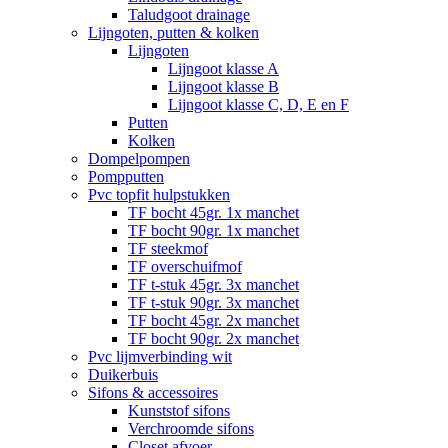
Taludgoot drainage
Lijngoten, putten & kolken
Lijngoten
Lijngoot klasse A
Lijngoot klasse B
Lijngoot klasse C, D, E en F
Putten
Kolken
Dompelpompen
Pompputten
Pvc topfit hulpstukken
TF bocht 45gr. 1x manchet
TF bocht 90gr. 1x manchet
TF steekmof
TF overschuifmof
TF t-stuk 45gr. 3x manchet
TF t-stuk 90gr. 3x manchet
TF bocht 45gr. 2x manchet
TF bocht 90gr. 2x manchet
Pvc lijmverbinding wit
Duikerbuis
Sifons & accessoires
Kunststof sifons
Verchroomde sifons
Closet afvoer