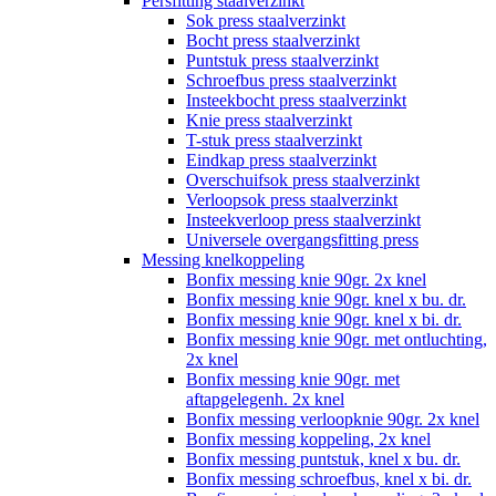
Persfitting staalverzinkt
Sok press staalverzinkt
Bocht press staalverzinkt
Puntstuk press staalverzinkt
Schroefbus press staalverzinkt
Insteekbocht press staalverzinkt
Knie press staalverzinkt
T-stuk press staalverzinkt
Eindkap press staalverzinkt
Overschuifsok press staalverzinkt
Verloopsok press staalverzinkt
Insteekverloop press staalverzinkt
Universele overgangsfitting press
Messing knelkoppeling
Bonfix messing knie 90gr. 2x knel
Bonfix messing knie 90gr. knel x bu. dr.
Bonfix messing knie 90gr. knel x bi. dr.
Bonfix messing knie 90gr. met ontluchting,
2x knel
Bonfix messing knie 90gr. met
aftapgelegenh. 2x knel
Bonfix messing verloopknie 90gr. 2x knel
Bonfix messing koppeling, 2x knel
Bonfix messing puntstuk, knel x bu. dr.
Bonfix messing schroefbus, knel x bi. dr.