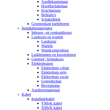
Aardlekautomaat
Hoofdschakelaar
Krachtgroep
Beltrafo's
Schakelklok
Groepenkast toebehoren
Installatiematerialen
Inbouw- en centraaldozen
Lasdozen en wartels
Lasdozen
Wartels
Wandcontactdoos
Lasklemmen en kroonstenen
Gietmof / krimpkous
Elektrobuizen
Elektrobuis crème
Elektrobuis grijs
Elektrobuis zwart
Gereedschap
Bevestiging
Aardingsmateriaal
Kabel
Installatiekabel
YMvK kabel
XMvK kabel