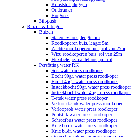
Kunststof pluggen
Ontbramer
Buigveer
3fit-push
Buizen & fittingen
Buizen
Stalen cv buis, lengte 6m
Roodkoperen buis, lengte 5m
Zachte roodkoperen buis, rol van 25m
Wicu roodkoperen buis, rol van 25m
Flexibele pe-mantelbuis, per rol
Persfitting water RK
Sok water press roodkoper
Bocht 90gr. water press roodkoper
Bocht 45gr. water press roodkoper
Insteekbocht 90gr. water press roodkoper
Insteekbocht water 45gr. press roodkoper
T-stuk water press roodkoper
Verloop t-stuk water press roodkoper
Verloopsok water press roodkoper
Puntstuk water press roodkoper
Schroefbus water press roodkoper
Knie bu.dr. water press roodkoper
Knie bi.dr. water press roodkoper
Overschuifsok water press roodkoper