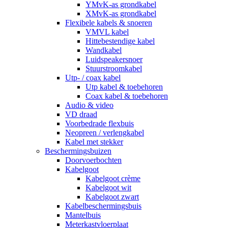
YMvK-as grondkabel
XMvK-as grondkabel
Flexibele kabels & snoeren
VMVL kabel
Hittebestendige kabel
Wandkabel
Luidspeakersnoer
Stuurstroomkabel
Utp- / coax kabel
Utp kabel & toebehoren
Coax kabel & toebehoren
Audio & video
VD draad
Voorbedrade flexbuis
Neopreen / verlengkabel
Kabel met stekker
Beschermingsbuizen
Doorvoerbochten
Kabelgoot
Kabelgoot crème
Kabelgoot wit
Kabelgoot zwart
Kabelbeschermingsbuis
Mantelbuis
Meterkastvloerplaat