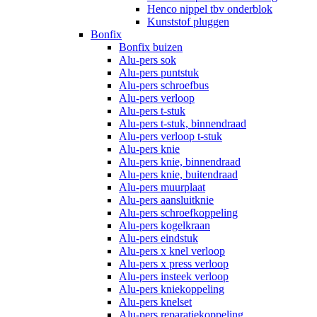
Henco nippel tbv onderblok
Kunststof pluggen
Bonfix
Bonfix buizen
Alu-pers sok
Alu-pers puntstuk
Alu-pers schroefbus
Alu-pers verloop
Alu-pers t-stuk
Alu-pers t-stuk, binnendraad
Alu-pers verloop t-stuk
Alu-pers knie
Alu-pers knie, binnendraad
Alu-pers knie, buitendraad
Alu-pers muurplaat
Alu-pers aansluitknie
Alu-pers schroefkoppeling
Alu-pers kogelkraan
Alu-pers eindstuk
Alu-pers x knel verloop
Alu-pers x press verloop
Alu-pers insteek verloop
Alu-pers kniekoppeling
Alu-pers knelset
Alu-pers reparatiekoppeling