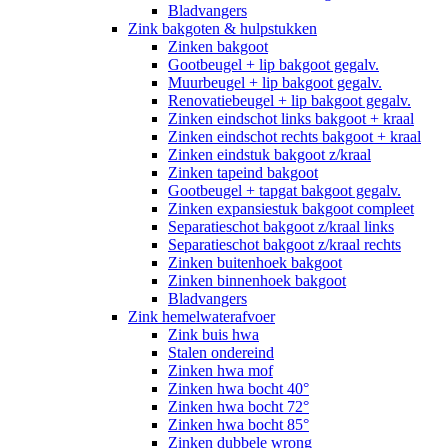
Bladvangers
Zink bakgoten & hulpstukken
Zinken bakgoot
Gootbeugel + lip bakgoot gegalv.
Muurbeugel + lip bakgoot gegalv.
Renovatiebeugel + lip bakgoot gegalv.
Zinken eindschot links bakgoot + kraal
Zinken eindschot rechts bakgoot + kraal
Zinken eindstuk bakgoot z/kraal
Zinken tapeind bakgoot
Gootbeugel + tapgat bakgoot gegalv.
Zinken expansiestuk bakgoot compleet
Separatieschot bakgoot z/kraal links
Separatieschot bakgoot z/kraal rechts
Zinken buitenhoek bakgoot
Zinken binnenhoek bakgoot
Bladvangers
Zink hemelwaterafvoer
Zink buis hwa
Stalen ondereind
Zinken hwa mof
Zinken hwa bocht 40°
Zinken hwa bocht 72°
Zinken hwa bocht 85°
Zinken dubbele wrong