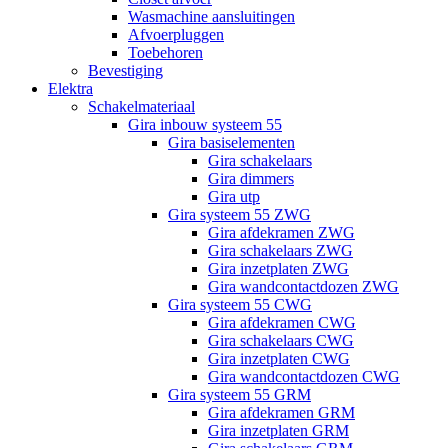
Wasmachine aansluitingen
Afvoerpluggen
Toebehoren
Bevestiging
Elektra
Schakelmateriaal
Gira inbouw systeem 55
Gira basiselementen
Gira schakelaars
Gira dimmers
Gira utp
Gira systeem 55 ZWG
Gira afdekramen ZWG
Gira schakelaars ZWG
Gira inzetplaten ZWG
Gira wandcontactdozen ZWG
Gira systeem 55 CWG
Gira afdekramen CWG
Gira schakelaars CWG
Gira inzetplaten CWG
Gira wandcontactdozen CWG
Gira systeem 55 GRM
Gira afdekramen GRM
Gira inzetplaten GRM