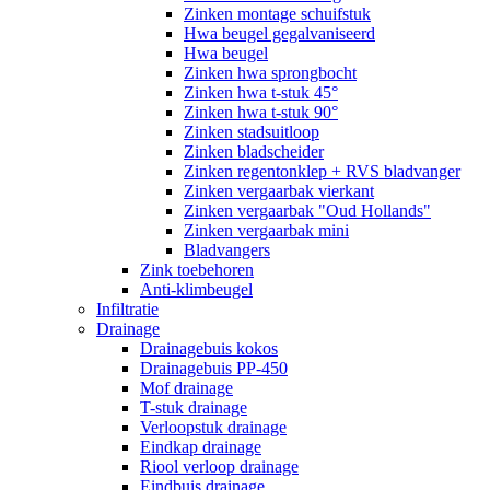
Zinken montage schuifstuk
Hwa beugel gegalvaniseerd
Hwa beugel
Zinken hwa sprongbocht
Zinken hwa t-stuk 45°
Zinken hwa t-stuk 90°
Zinken stadsuitloop
Zinken bladscheider
Zinken regentonklep + RVS bladvanger
Zinken vergaarbak vierkant
Zinken vergaarbak "Oud Hollands"
Zinken vergaarbak mini
Bladvangers
Zink toebehoren
Anti-klimbeugel
Infiltratie
Drainage
Drainagebuis kokos
Drainagebuis PP-450
Mof drainage
T-stuk drainage
Verloopstuk drainage
Eindkap drainage
Riool verloop drainage
Eindbuis drainage