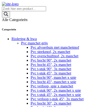
Skip
to
Producten
content
zoeken
Alle Categorieën
Categorieën
Riolering & hwa
Pvc manchet grijs
Pvc afvoerbuis met manchetmof
Pvc steekmof, 2x manchet
Pvc overschuifmof, 2x manchet
Pvc bocht 90°, 2x manchet
Pvc bocht 45°, 2x manchet
Pvc t-stuk 90°, 3x manchet
Pvc t-stuk 45°, 3x manchet
Pvc bocht 90°, manchet x spie
Pvc bocht 45°, manchet x spie
Pvc verloop, spie x manchet
Pvc t-stuk 90°, 2x manchet x spie
Pvc t-stuk 45°, 2x manchet x spie
Pvc verloop t-stuk 45°, 3x manchet
Pvc bocht 30°, 2x manchet