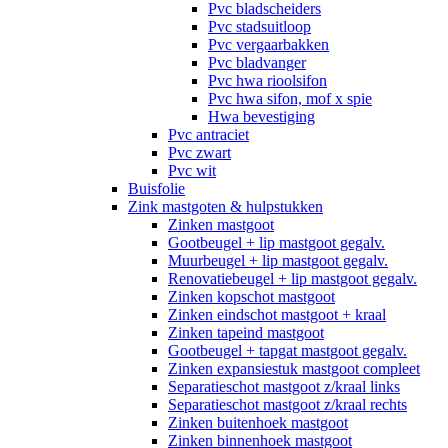
Pvc bladscheiders
Pvc stadsuitloop
Pvc vergaarbakken
Pvc bladvanger
Pvc hwa rioolsifon
Pvc hwa sifon, mof x spie
Hwa bevestiging
Pvc antraciet
Pvc zwart
Pvc wit
Buisfolie
Zink mastgoten & hulpstukken
Zinken mastgoot
Gootbeugel + lip mastgoot gegalv.
Muurbeugel + lip mastgoot gegalv.
Renovatiebeugel + lip mastgoot gegalv.
Zinken kopschot mastgoot
Zinken eindschot mastgoot + kraal
Zinken tapeind mastgoot
Gootbeugel + tapgat mastgoot gegalv.
Zinken expansiestuk mastgoot compleet
Separatieschot mastgoot z/kraal links
Separatieschot mastgoot z/kraal rechts
Zinken buitenhoek mastgoot
Zinken binnenhoek mastgoot