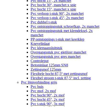
Pvc bocht 15°, 2x manchet
Pvc bocht 30°, manchet x spie
Pvc bocht 15°, manchet x spie
Pvc verloop t-stuk 90°, 2x manchet
Pvc verloop t-stuk 45°, 2x manchet
Pvc dubbel t-stuk
Pvc ontstoppingsstuk schroefkap, 2x manchet
Pvc ontstoppingsstuk met klemdeksel, 2x
manchet
PP ontstoppings t-stuk met keerklep
Knevelinlaat
Pvc klemaansluitstuk
Overgangsstuk pvc gietijzer manchet
Overgangsstuk pvc gres manchet
Controleput
Betoninlaat 125mm SN8
Zettingsmof 125mm
Flexibele bocht 87,5º met zettingsmof
Flexibel stroom t-stuk 87,5° incl. zetting
Pvc lijmverbinding grijs
Pvc buis
Pvc mof, 2x mof
Pvc bocht 90°, 2x mof
Pvc bocht 45°, 2x mof
Pvc t-stuk 90°, 3x mof