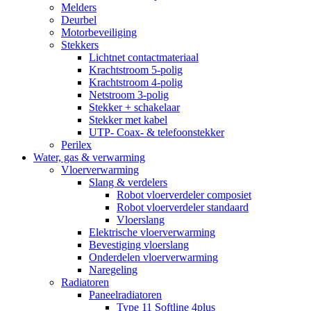
Melders
Deurbel
Motorbeveiliging
Stekkers
Lichtnet contactmateriaal
Krachtstroom 5-polig
Krachtstroom 4-polig
Netstroom 3-polig
Stekker + schakelaar
Stekker met kabel
UTP- Coax- & telefoonstekker
Perilex
Water, gas & verwarming
Vloerverwarming
Slang & verdelers
Robot vloerverdeler composiet
Robot vloerverdeler standaard
Vloerslang
Elektrische vloerverwarming
Bevestiging vloerslang
Onderdelen vloerverwarming
Naregeling
Radiatoren
Paneelradiatoren
Type 11 Softline 4plus