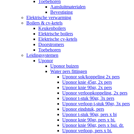
Toebehoren
Aansluitmaterialen
Bevestiging
Elektrische verwarming
Boilers & cv-ketels
Keukenboilers
Elektrische boilers
Elektrische cv-ketels
Doorstromers
Toebehoren
Leidingsystemen
Uponor
Uponor buizen
Water pers fittingen
Uponor sok/koppeling 2x pers
Uponor knie 45gr, 2x pers
Uponor knie 90gr, 2x pers
Uponor verloopkoppeling, 2x pers
Uponor t-stuk 90gr, 3x pers
Uponor verloop t-stuk 90gr, 3x pers
Uponor eindstuk, pers
Uponor t-stuk 90gr, pers x bi
Uponor knie 90gr, pers x bi.
Uponor knie 90gr, pers x bui. dr.
Uponor verloop, pers x bi.