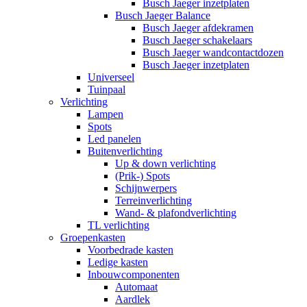
Busch Jaeger inzetplaten
Busch Jaeger Balance
Busch Jaeger afdekramen
Busch Jaeger schakelaars
Busch Jaeger wandcontactdozen
Busch Jaeger inzetplaten
Universeel
Tuinpaal
Verlichting
Lampen
Spots
Led panelen
Buitenverlichting
Up & down verlichting
(Prik-) Spots
Schijnwerpers
Terreinverlichting
Wand- & plafondverlichting
TL verlichting
Groepenkasten
Voorbedrade kasten
Ledige kasten
Inbouwcomponenten
Automaat
Aardlek