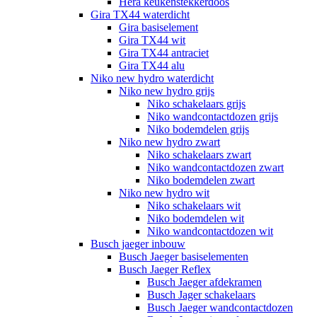
Hera keukenstekkerdoos
Gira TX44 waterdicht
Gira basiselement
Gira TX44 wit
Gira TX44 antraciet
Gira TX44 alu
Niko new hydro waterdicht
Niko new hydro grijs
Niko schakelaars grijs
Niko wandcontactdozen grijs
Niko bodemdelen grijs
Niko new hydro zwart
Niko schakelaars zwart
Niko wandcontactdozen zwart
Niko bodemdelen zwart
Niko new hydro wit
Niko schakelaars wit
Niko bodemdelen wit
Niko wandcontactdozen wit
Busch jaeger inbouw
Busch Jaeger basiselementen
Busch Jaeger Reflex
Busch Jaeger afdekramen
Busch Jager schakelaars
Busch Jaeger wandcontactdozen