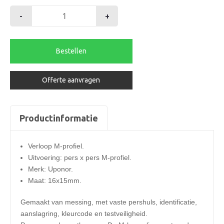
-
+
Uponor
verloop
16x15mm
Bestellen
M-
profiel
Offerte aanvragen
aantal
Productinformatie
Verloop M-profiel.
Uitvoering: pers x pers M-profiel.
Merk: Uponor.
Maat: 16x15mm.
​Gemaakt van messing, met vaste pershuls, identificatie,
aanslagring, kleurcode en testveiligheid.