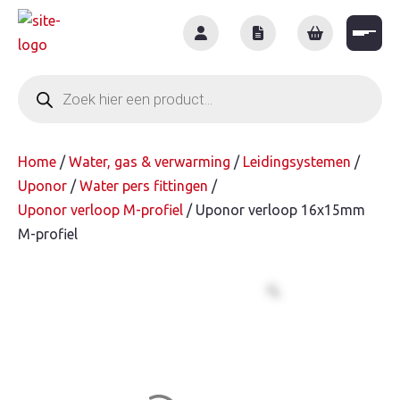
Skip
to
content
Producten
zoeken
Home
/
Water, gas & verwarming
/
Leidingsystemen
/
Uponor
/
Water pers fittingen
/
Uponor verloop M-profiel
/ Uponor verloop 16x15mm
M-profiel