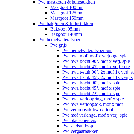
Pvc mastgoten & hulpstukken
Mastgoot 100mm
Mastgoot 125mm
Mastgoot 150mm
Pvc bakgoten & hulpstukken
Bakgoot 95mm
Bakgoot 140mm
Pvc hemelwaterafvoer
Pvc grijs
Pvc hemelwaterafvoerbuis
Pvc hwa mof, mof x verjongd spie
Pvc hwa bocht 90°, mof x verj. spie
Pvc hwa bocht 45°, mof x verj. spie
Pvc hwa t-stuk 90°, 2x mof 1x verj. s
Pvc hwa t-stuk 45°, 2x mof 1x verj. s
Pvc hwa bocht 90°, mof x spie
Pvc hwa bocht 45°, mof x spie
Pvc hwa bocht 22°, mof x spie
Pvc hwa verloopring, mof x spie
Pvc hwa verloopsok, mof x mof
Pvc verloopsok hwa / riool
Pvc mof verlengd, mof x verj. spie.
Pvc bladscheiders
Pvc stadsuitloop
Pvc vergaarbakken