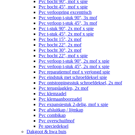
Pvc bocht 90°, mof x spie
Pvc bocht 45°, mof x spie
Pvc verloopring excentrisch
Pvc verloop t-stuk 90°, 3x mof
Pvc verloop t-stuk 45°, 3x mof
Pvc t-stuk 90°, 2x mof x spie
Pvc t-stuk 45°, 2x mof x spie
Pvc bocht 15°, 2x mof
Pvc bocht 22°, 2x mof
Pvc bocht 30°, 2x mof
Pvc bocht 22°, mof x spie
Pvc verloop t-stuk 90°, 2x mof x spie
Pvc verloop t-stuk 45°, 2x mof x spie
Pvc reparatiemof mof x verjongd spie
Pvc eindstuk met schroefdeksel spie
Pvc ontstoppingsstuk schroefdeksel, 2x mof
Pvc terugslagklep, 2x mof
Pvc klemzadel
Pvc klemaanboorzadel
Pvc expansiestuk 2-delig, mof x spie
Pvc afsluitkap / lijmkap
Pvc combikap
Pvc overschuifmof
Pe speciedeksel
Dakgoot & hwa buis