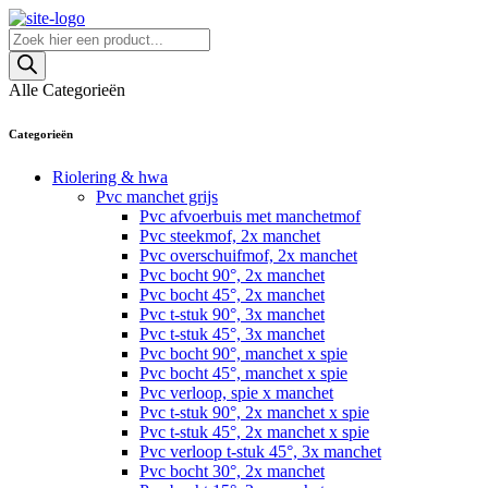
Skip
to
Producten
content
zoeken
Alle Categorieën
Categorieën
Riolering & hwa
Pvc manchet grijs
Pvc afvoerbuis met manchetmof
Pvc steekmof, 2x manchet
Pvc overschuifmof, 2x manchet
Pvc bocht 90°, 2x manchet
Pvc bocht 45°, 2x manchet
Pvc t-stuk 90°, 3x manchet
Pvc t-stuk 45°, 3x manchet
Pvc bocht 90°, manchet x spie
Pvc bocht 45°, manchet x spie
Pvc verloop, spie x manchet
Pvc t-stuk 90°, 2x manchet x spie
Pvc t-stuk 45°, 2x manchet x spie
Pvc verloop t-stuk 45°, 3x manchet
Pvc bocht 30°, 2x manchet