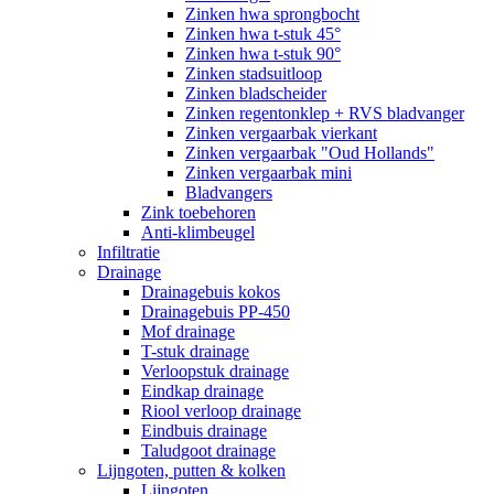
Zinken hwa sprongbocht
Zinken hwa t-stuk 45°
Zinken hwa t-stuk 90°
Zinken stadsuitloop
Zinken bladscheider
Zinken regentonklep + RVS bladvanger
Zinken vergaarbak vierkant
Zinken vergaarbak "Oud Hollands"
Zinken vergaarbak mini
Bladvangers
Zink toebehoren
Anti-klimbeugel
Infiltratie
Drainage
Drainagebuis kokos
Drainagebuis PP-450
Mof drainage
T-stuk drainage
Verloopstuk drainage
Eindkap drainage
Riool verloop drainage
Eindbuis drainage
Taludgoot drainage
Lijngoten, putten & kolken
Lijngoten