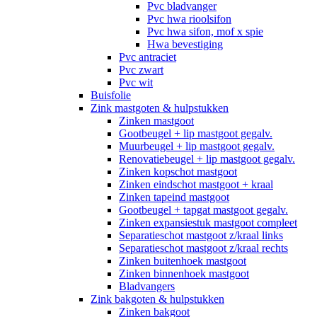
Pvc bladvanger
Pvc hwa rioolsifon
Pvc hwa sifon, mof x spie
Hwa bevestiging
Pvc antraciet
Pvc zwart
Pvc wit
Buisfolie
Zink mastgoten & hulpstukken
Zinken mastgoot
Gootbeugel + lip mastgoot gegalv.
Muurbeugel + lip mastgoot gegalv.
Renovatiebeugel + lip mastgoot gegalv.
Zinken kopschot mastgoot
Zinken eindschot mastgoot + kraal
Zinken tapeind mastgoot
Gootbeugel + tapgat mastgoot gegalv.
Zinken expansiestuk mastgoot compleet
Separatieschot mastgoot z/kraal links
Separatieschot mastgoot z/kraal rechts
Zinken buitenhoek mastgoot
Zinken binnenhoek mastgoot
Bladvangers
Zink bakgoten & hulpstukken
Zinken bakgoot