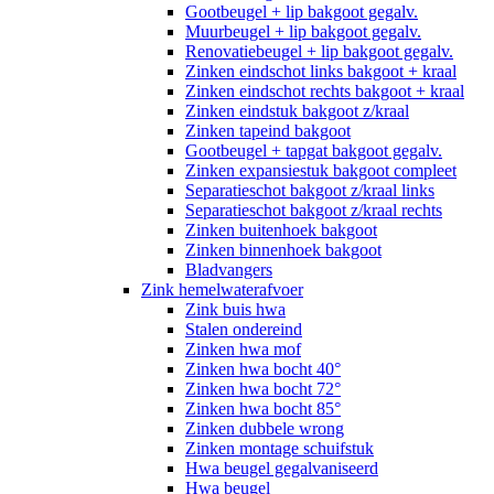
Gootbeugel + lip bakgoot gegalv.
Muurbeugel + lip bakgoot gegalv.
Renovatiebeugel + lip bakgoot gegalv.
Zinken eindschot links bakgoot + kraal
Zinken eindschot rechts bakgoot + kraal
Zinken eindstuk bakgoot z/kraal
Zinken tapeind bakgoot
Gootbeugel + tapgat bakgoot gegalv.
Zinken expansiestuk bakgoot compleet
Separatieschot bakgoot z/kraal links
Separatieschot bakgoot z/kraal rechts
Zinken buitenhoek bakgoot
Zinken binnenhoek bakgoot
Bladvangers
Zink hemelwaterafvoer
Zink buis hwa
Stalen ondereind
Zinken hwa mof
Zinken hwa bocht 40°
Zinken hwa bocht 72°
Zinken hwa bocht 85°
Zinken dubbele wrong
Zinken montage schuifstuk
Hwa beugel gegalvaniseerd
Hwa beugel