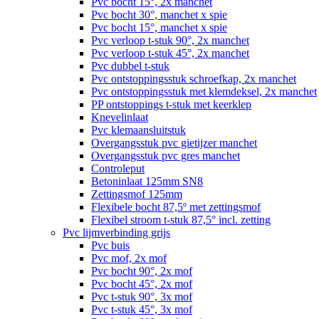
Pvc bocht 15°, 2x manchet
Pvc bocht 30°, manchet x spie
Pvc bocht 15°, manchet x spie
Pvc verloop t-stuk 90°, 2x manchet
Pvc verloop t-stuk 45°, 2x manchet
Pvc dubbel t-stuk
Pvc ontstoppingsstuk schroefkap, 2x manchet
Pvc ontstoppingsstuk met klemdeksel, 2x manchet
PP ontstoppings t-stuk met keerklep
Knevelinlaat
Pvc klemaansluitstuk
Overgangsstuk pvc gietijzer manchet
Overgangsstuk pvc gres manchet
Controleput
Betoninlaat 125mm SN8
Zettingsmof 125mm
Flexibele bocht 87,5º met zettingsmof
Flexibel stroom t-stuk 87,5° incl. zetting
Pvc lijmverbinding grijs
Pvc buis
Pvc mof, 2x mof
Pvc bocht 90°, 2x mof
Pvc bocht 45°, 2x mof
Pvc t-stuk 90°, 3x mof
Pvc t-stuk 45°, 3x mof