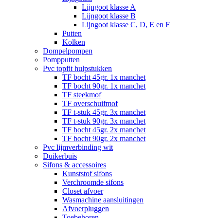
Lijngoot klasse A
Lijngoot klasse B
Lijngoot klasse C, D, E en F
Putten
Kolken
Dompelpompen
Pompputten
Pvc topfit hulpstukken
TF bocht 45gr. 1x manchet
TF bocht 90gr. 1x manchet
TF steekmof
TF overschuifmof
TF t-stuk 45gr. 3x manchet
TF t-stuk 90gr. 3x manchet
TF bocht 45gr. 2x manchet
TF bocht 90gr. 2x manchet
Pvc lijmverbinding wit
Duikerbuis
Sifons & accessoires
Kunststof sifons
Verchroomde sifons
Closet afvoer
Wasmachine aansluitingen
Afvoerpluggen
Toebehoren