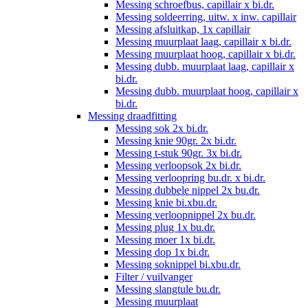
Messing schroefbus, capillair x bi.dr.
Messing soldeerring, uitw. x inw. capillair
Messing afsluitkap, 1x capillair
Messing muurplaat laag, capillair x bi.dr.
Messing muurplaat hoog, capillair x bi.dr.
Messing dubb. muurplaat laag, capillair x
bi.dr.
Messing dubb. muurplaat hoog, capillair x
bi.dr.
Messing draadfitting
Messing sok 2x bi.dr.
Messing knie 90gr. 2x bi.dr.
Messing t-stuk 90gr. 3x bi.dr.
Messing verloopsok 2x bi.dr.
Messing verloopring bu.dr. x bi.dr.
Messing dubbele nippel 2x bu.dr.
Messing knie bi.xbu.dr.
Messing verloopnippel 2x bu.dr.
Messing plug 1x bu.dr.
Messing moer 1x bi.dr.
Messing dop 1x bi.dr.
Messing soknippel bi.xbu.dr.
Filter / vuilvanger
Messing slangtule bu.dr.
Messing muurplaat