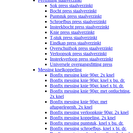
Persfitting staalverzinkt
Sok press staalverzinkt
Bocht press staalverzinkt
Puntstuk press staalverzinkt
Schroefbus press staalverzinkt
Insteekbocht press staalverzinkt
Knie press staalverzinkt
T-stuk press staalverzinkt
Eindkap press staalverzinkt
Overschuifsok press staalverzinkt
Verloopsok press staalverzinkt
Insteekverloop press staalverzinkt
Universele overgangsfitting press
Messing knelkoppeling
Bonfix messing knie 90gr. 2x knel
Bonfix messing knie 90gr. knel x bu. dr.
Bonfix messing knie 90gr. knel x bi. dr.
Bonfix messing knie 90gr. met ontluchting,
2x knel
Bonfix messing knie 90gr. met
aftapgelegenh. 2x knel
Bonfix messing verloopknie 90gr. 2x knel
Bonfix messing koppeling, 2x knel
Bonfix messing puntstuk, knel x bu. dr.
Bonfix messing schroefbus, knel x bi. dr.