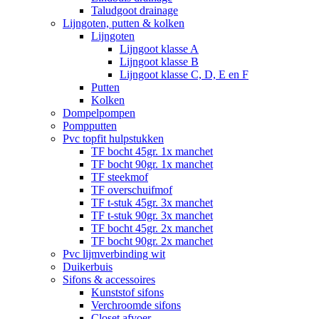
Taludgoot drainage
Lijngoten, putten & kolken
Lijngoten
Lijngoot klasse A
Lijngoot klasse B
Lijngoot klasse C, D, E en F
Putten
Kolken
Dompelpompen
Pompputten
Pvc topfit hulpstukken
TF bocht 45gr. 1x manchet
TF bocht 90gr. 1x manchet
TF steekmof
TF overschuifmof
TF t-stuk 45gr. 3x manchet
TF t-stuk 90gr. 3x manchet
TF bocht 45gr. 2x manchet
TF bocht 90gr. 2x manchet
Pvc lijmverbinding wit
Duikerbuis
Sifons & accessoires
Kunststof sifons
Verchroomde sifons
Closet afvoer