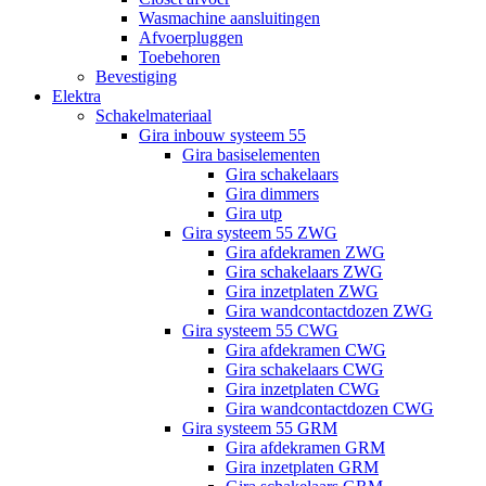
Wasmachine aansluitingen
Afvoerpluggen
Toebehoren
Bevestiging
Elektra
Schakelmateriaal
Gira inbouw systeem 55
Gira basiselementen
Gira schakelaars
Gira dimmers
Gira utp
Gira systeem 55 ZWG
Gira afdekramen ZWG
Gira schakelaars ZWG
Gira inzetplaten ZWG
Gira wandcontactdozen ZWG
Gira systeem 55 CWG
Gira afdekramen CWG
Gira schakelaars CWG
Gira inzetplaten CWG
Gira wandcontactdozen CWG
Gira systeem 55 GRM
Gira afdekramen GRM
Gira inzetplaten GRM