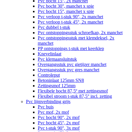
Pvc bocht 15°, 2x manchet
Pvc bocht 30°, manchet x spie
Pvc bocht 15°, manchet x spie
Pvc verloop t-stuk 90°, 2x manchet
Pvc verloop t-stuk 45°, 2x manchet
Pvc dubbel t-stuk
Pvc ontstoppingsstuk schroefkap, 2x manchet
Pvc ontstoppingsstuk met klemdeksel, 2x
manchet
PP ontstoppings t-stuk met keerklep
Knevelinlaat
Pvc klemaansluitstuk
Overgangsstuk pvc gietijzer manchet
Overgangsstuk pvc gres manchet
Controleput
Betoninlaat 125mm SN8
Zettingsmof 125mm
Flexibele bocht 87,5º met zettingsmof
Flexibel stroom t-stuk 87,5° incl. zetting
Pvc lijmverbinding grijs
Pvc buis
Pvc mof, 2x mof
Pvc bocht 90°, 2x mof
Pvc bocht 45°, 2x mof
Pvc t-stuk 90°, 3x mof