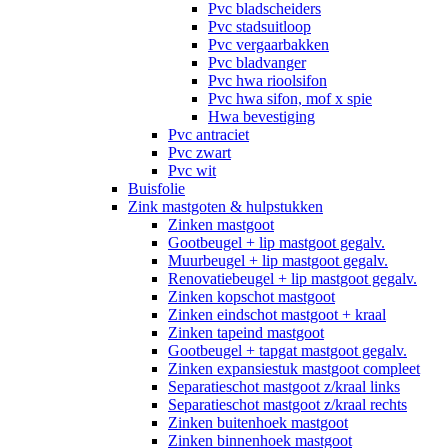
Pvc bladscheiders
Pvc stadsuitloop
Pvc vergaarbakken
Pvc bladvanger
Pvc hwa rioolsifon
Pvc hwa sifon, mof x spie
Hwa bevestiging
Pvc antraciet
Pvc zwart
Pvc wit
Buisfolie
Zink mastgoten & hulpstukken
Zinken mastgoot
Gootbeugel + lip mastgoot gegalv.
Muurbeugel + lip mastgoot gegalv.
Renovatiebeugel + lip mastgoot gegalv.
Zinken kopschot mastgoot
Zinken eindschot mastgoot + kraal
Zinken tapeind mastgoot
Gootbeugel + tapgat mastgoot gegalv.
Zinken expansiestuk mastgoot compleet
Separatieschot mastgoot z/kraal links
Separatieschot mastgoot z/kraal rechts
Zinken buitenhoek mastgoot
Zinken binnenhoek mastgoot