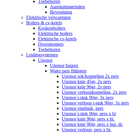
Toebehoren
Aansluitmaterialen
Bevestiging
Elektrische verwarming
Boilers & cv-ketels
Keukenboilers
Elektrische boilers
Elektrische cv-ketels
Doorstromers
Toebehoren
Leidingsystemen
Uponor
Uponor buizen
Water pers fittingen
Uponor sok/koppeling 2x pers
Uponor knie 45gr, 2x pers
Uponor knie 90gr, 2x pers
Uponor verloopkoppeling, 2x pers
Uponor t-stuk 90gr, 3x pers
Uponor verloop t-stuk 90gr, 3x pers
Uponor eindstuk, pers
Uponor t-stuk 90gr, pers x bi
Uponor knie 90gr, pers x bi.
Uponor knie 90gr, pers x bui. dr.
Uponor verloop, pers x bi.