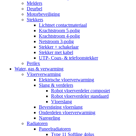
Melders
Deurbel
Motorbeveiliging
Stekkers
Lichtnet contactmateriaal
Krachtstroom 5-polig
Krachtstroom 4-polig
Netstroom 3-polig
Stekker + schakelaar
Stekker met kabel
UTP- Coax- & telefoonstekker
Perilex
Water, gas & verwarming
Vloerverwarming
Elektrische vloerverwarming
Slang & verdelers
Robot vloerverdeler composiet
Robot vloerverdeler standaard
Vloerslang
Bevestiging vloerslang
Onderdelen vloerverwarming
Naregeling
Radiatoren
Paneelradiatoren
Type 11 Softline 4plus