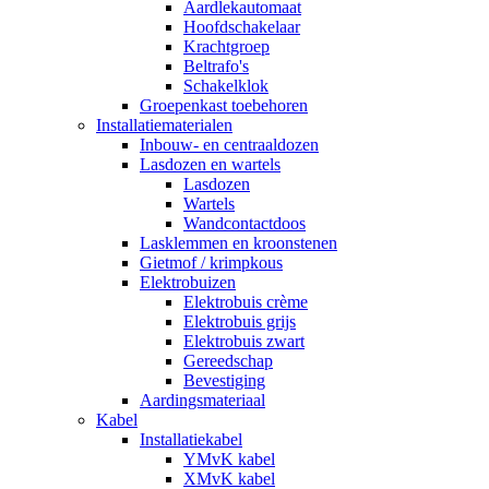
Aardlekautomaat
Hoofdschakelaar
Krachtgroep
Beltrafo's
Schakelklok
Groepenkast toebehoren
Installatiematerialen
Inbouw- en centraaldozen
Lasdozen en wartels
Lasdozen
Wartels
Wandcontactdoos
Lasklemmen en kroonstenen
Gietmof / krimpkous
Elektrobuizen
Elektrobuis crème
Elektrobuis grijs
Elektrobuis zwart
Gereedschap
Bevestiging
Aardingsmateriaal
Kabel
Installatiekabel
YMvK kabel
XMvK kabel