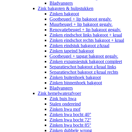
Bladvangers
Zink bakgoten & hulpstukken
Zinken bakgoot
Gootbeugel + lip bakgoot gegalv.
Muurbeugel + lip bakgoot gegalv.
Renovatiebeugel + lip bakgoot gegalv.
Zinken eindschot links bakgoot + kraal
Zinken eindschot rechts bakgoot + kraal
Zinken eindstuk bakgoot z/kraal
Zinken tapeind bakgoot
Gootbeugel + tapgat bakgoot gegalv.
Zinken expansiestuk bakgoot compleet
Separatieschot bakgoot z/kraal links
Separatieschot bakgoot z/kraal rechts
Zinken buitenhoek bakgoot
Zinken binnenhoek bakgoot
Bladvangers
Zink hemelwaterafvoer
Zink buis hwa
Stalen ondereind
Zinken hwa mof
Zinken hwa bocht 40°
Zinken hwa bocht 72°
Zinken hwa bocht 85°
Zinken dubbele wrong