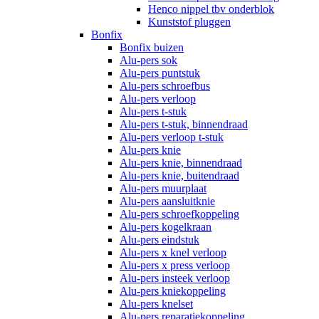
Henco nippel tbv onderblok
Kunststof pluggen
Bonfix
Bonfix buizen
Alu-pers sok
Alu-pers puntstuk
Alu-pers schroefbus
Alu-pers verloop
Alu-pers t-stuk
Alu-pers t-stuk, binnendraad
Alu-pers verloop t-stuk
Alu-pers knie
Alu-pers knie, binnendraad
Alu-pers knie, buitendraad
Alu-pers muurplaat
Alu-pers aansluitknie
Alu-pers schroefkoppeling
Alu-pers kogelkraan
Alu-pers eindstuk
Alu-pers x knel verloop
Alu-pers x press verloop
Alu-pers insteek verloop
Alu-pers kniekoppeling
Alu-pers knelset
Alu-pers reparatiekoppeling