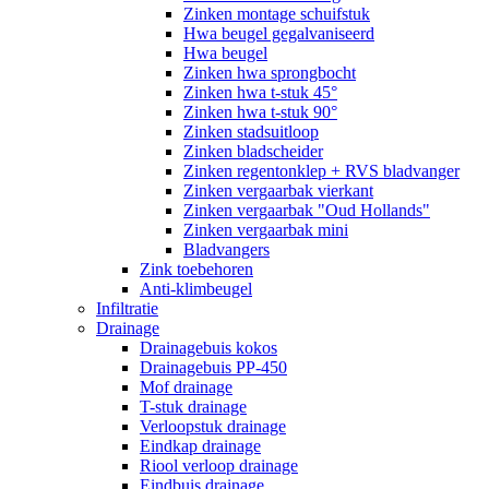
Zinken montage schuifstuk
Hwa beugel gegalvaniseerd
Hwa beugel
Zinken hwa sprongbocht
Zinken hwa t-stuk 45°
Zinken hwa t-stuk 90°
Zinken stadsuitloop
Zinken bladscheider
Zinken regentonklep + RVS bladvanger
Zinken vergaarbak vierkant
Zinken vergaarbak "Oud Hollands"
Zinken vergaarbak mini
Bladvangers
Zink toebehoren
Anti-klimbeugel
Infiltratie
Drainage
Drainagebuis kokos
Drainagebuis PP-450
Mof drainage
T-stuk drainage
Verloopstuk drainage
Eindkap drainage
Riool verloop drainage
Eindbuis drainage