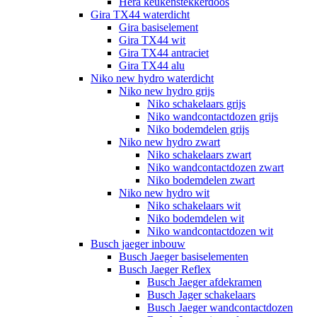
Hera keukenstekkerdoos
Gira TX44 waterdicht
Gira basiselement
Gira TX44 wit
Gira TX44 antraciet
Gira TX44 alu
Niko new hydro waterdicht
Niko new hydro grijs
Niko schakelaars grijs
Niko wandcontactdozen grijs
Niko bodemdelen grijs
Niko new hydro zwart
Niko schakelaars zwart
Niko wandcontactdozen zwart
Niko bodemdelen zwart
Niko new hydro wit
Niko schakelaars wit
Niko bodemdelen wit
Niko wandcontactdozen wit
Busch jaeger inbouw
Busch Jaeger basiselementen
Busch Jaeger Reflex
Busch Jaeger afdekramen
Busch Jager schakelaars
Busch Jaeger wandcontactdozen