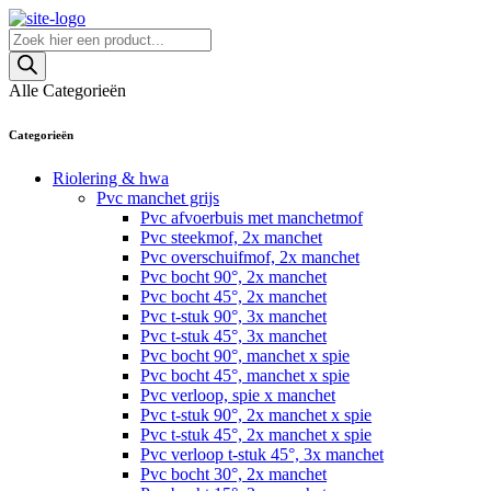
Skip
to
Producten
content
zoeken
Alle Categorieën
Categorieën
Riolering & hwa
Pvc manchet grijs
Pvc afvoerbuis met manchetmof
Pvc steekmof, 2x manchet
Pvc overschuifmof, 2x manchet
Pvc bocht 90°, 2x manchet
Pvc bocht 45°, 2x manchet
Pvc t-stuk 90°, 3x manchet
Pvc t-stuk 45°, 3x manchet
Pvc bocht 90°, manchet x spie
Pvc bocht 45°, manchet x spie
Pvc verloop, spie x manchet
Pvc t-stuk 90°, 2x manchet x spie
Pvc t-stuk 45°, 2x manchet x spie
Pvc verloop t-stuk 45°, 3x manchet
Pvc bocht 30°, 2x manchet