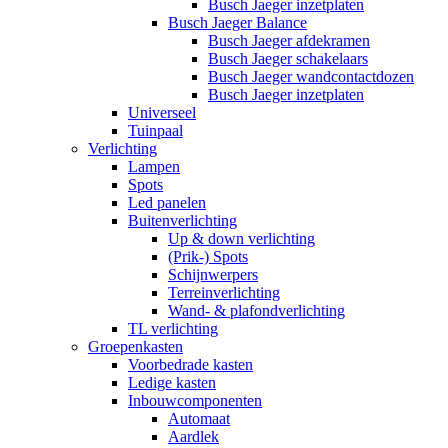
Busch Jaeger inzetplaten
Busch Jaeger Balance
Busch Jaeger afdekramen
Busch Jaeger schakelaars
Busch Jaeger wandcontactdozen
Busch Jaeger inzetplaten
Universeel
Tuinpaal
Verlichting
Lampen
Spots
Led panelen
Buitenverlichting
Up & down verlichting
(Prik-) Spots
Schijnwerpers
Terreinverlichting
Wand- & plafondverlichting
TL verlichting
Groepenkasten
Voorbedrade kasten
Ledige kasten
Inbouwcomponenten
Automaat
Aardlek