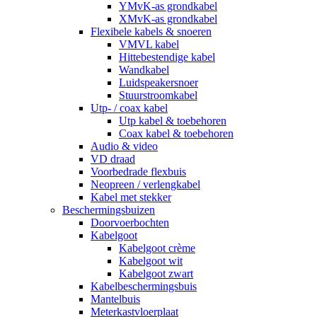
YMvK-as grondkabel
XMvK-as grondkabel
Flexibele kabels & snoeren
VMVL kabel
Hittebestendige kabel
Wandkabel
Luidspeakersnoer
Stuurstroomkabel
Utp- / coax kabel
Utp kabel & toebehoren
Coax kabel & toebehoren
Audio & video
VD draad
Voorbedrade flexbuis
Neopreen / verlengkabel
Kabel met stekker
Beschermingsbuizen
Doorvoerbochten
Kabelgoot
Kabelgoot crème
Kabelgoot wit
Kabelgoot zwart
Kabelbeschermingsbuis
Mantelbuis
Meterkastvloerplaat