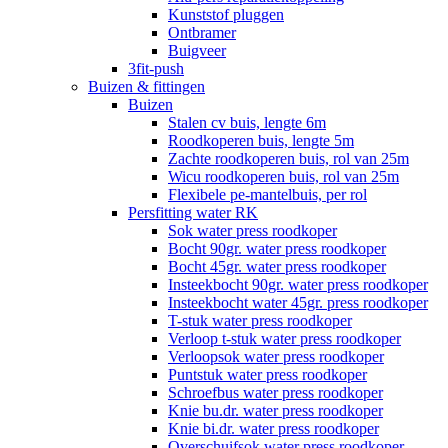
Kunststof pluggen
Ontbramer
Buigveer
3fit-push
Buizen & fittingen
Buizen
Stalen cv buis, lengte 6m
Roodkoperen buis, lengte 5m
Zachte roodkoperen buis, rol van 25m
Wicu roodkoperen buis, rol van 25m
Flexibele pe-mantelbuis, per rol
Persfitting water RK
Sok water press roodkoper
Bocht 90gr. water press roodkoper
Bocht 45gr. water press roodkoper
Insteekbocht 90gr. water press roodkoper
Insteekbocht water 45gr. press roodkoper
T-stuk water press roodkoper
Verloop t-stuk water press roodkoper
Verloopsok water press roodkoper
Puntstuk water press roodkoper
Schroefbus water press roodkoper
Knie bu.dr. water press roodkoper
Knie bi.dr. water press roodkoper
Overschuifsok water press roodkoper