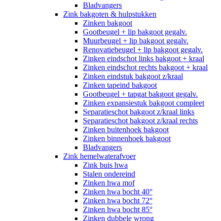
Bladvangers
Zink bakgoten & hulpstukken
Zinken bakgoot
Gootbeugel + lip bakgoot gegalv.
Muurbeugel + lip bakgoot gegalv.
Renovatiebeugel + lip bakgoot gegalv.
Zinken eindschot links bakgoot + kraal
Zinken eindschot rechts bakgoot + kraal
Zinken eindstuk bakgoot z/kraal
Zinken tapeind bakgoot
Gootbeugel + tapgat bakgoot gegalv.
Zinken expansiestuk bakgoot compleet
Separatieschot bakgoot z/kraal links
Separatieschot bakgoot z/kraal rechts
Zinken buitenhoek bakgoot
Zinken binnenhoek bakgoot
Bladvangers
Zink hemelwaterafvoer
Zink buis hwa
Stalen ondereind
Zinken hwa mof
Zinken hwa bocht 40°
Zinken hwa bocht 72°
Zinken hwa bocht 85°
Zinken dubbele wrong