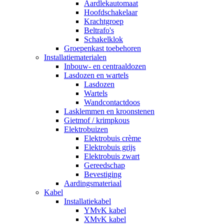
Aardlekautomaat
Hoofdschakelaar
Krachtgroep
Beltrafo's
Schakelklok
Groepenkast toebehoren
Installatiematerialen
Inbouw- en centraaldozen
Lasdozen en wartels
Lasdozen
Wartels
Wandcontactdoos
Lasklemmen en kroonstenen
Gietmof / krimpkous
Elektrobuizen
Elektrobuis crème
Elektrobuis grijs
Elektrobuis zwart
Gereedschap
Bevestiging
Aardingsmateriaal
Kabel
Installatiekabel
YMvK kabel
XMvK kabel