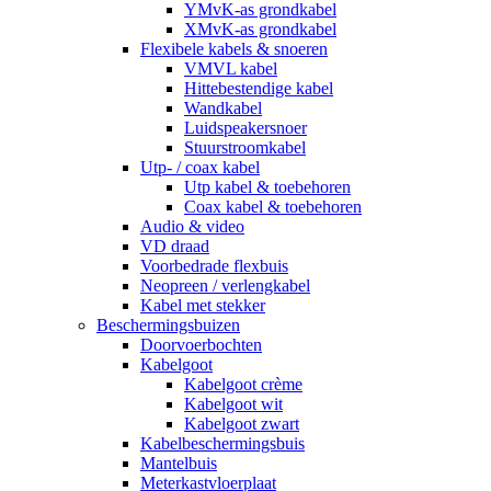
YMvK-as grondkabel
XMvK-as grondkabel
Flexibele kabels & snoeren
VMVL kabel
Hittebestendige kabel
Wandkabel
Luidspeakersnoer
Stuurstroomkabel
Utp- / coax kabel
Utp kabel & toebehoren
Coax kabel & toebehoren
Audio & video
VD draad
Voorbedrade flexbuis
Neopreen / verlengkabel
Kabel met stekker
Beschermingsbuizen
Doorvoerbochten
Kabelgoot
Kabelgoot crème
Kabelgoot wit
Kabelgoot zwart
Kabelbeschermingsbuis
Mantelbuis
Meterkastvloerplaat