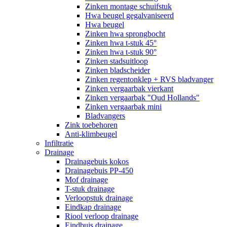
Zinken montage schuifstuk
Hwa beugel gegalvaniseerd
Hwa beugel
Zinken hwa sprongbocht
Zinken hwa t-stuk 45°
Zinken hwa t-stuk 90°
Zinken stadsuitloop
Zinken bladscheider
Zinken regentonklep + RVS bladvanger
Zinken vergaarbak vierkant
Zinken vergaarbak "Oud Hollands"
Zinken vergaarbak mini
Bladvangers
Zink toebehoren
Anti-klimbeugel
Infiltratie
Drainage
Drainagebuis kokos
Drainagebuis PP-450
Mof drainage
T-stuk drainage
Verloopstuk drainage
Eindkap drainage
Riool verloop drainage
Eindbuis drainage