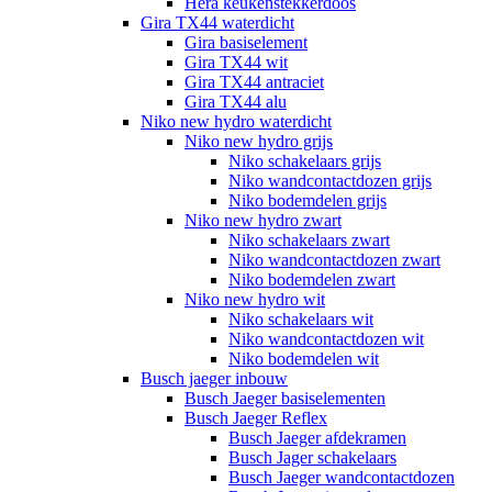
Hera keukenstekkerdoos
Gira TX44 waterdicht
Gira basiselement
Gira TX44 wit
Gira TX44 antraciet
Gira TX44 alu
Niko new hydro waterdicht
Niko new hydro grijs
Niko schakelaars grijs
Niko wandcontactdozen grijs
Niko bodemdelen grijs
Niko new hydro zwart
Niko schakelaars zwart
Niko wandcontactdozen zwart
Niko bodemdelen zwart
Niko new hydro wit
Niko schakelaars wit
Niko wandcontactdozen wit
Niko bodemdelen wit
Busch jaeger inbouw
Busch Jaeger basiselementen
Busch Jaeger Reflex
Busch Jaeger afdekramen
Busch Jager schakelaars
Busch Jaeger wandcontactdozen