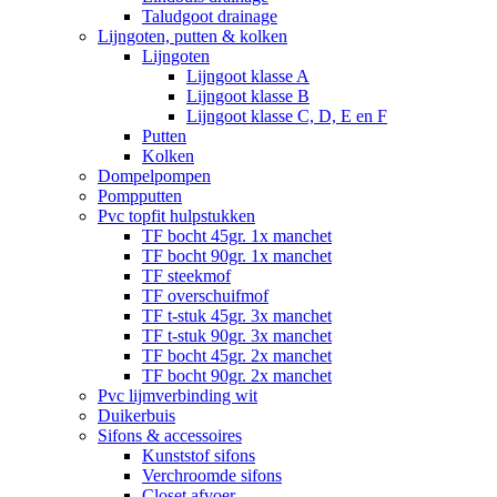
Taludgoot drainage
Lijngoten, putten & kolken
Lijngoten
Lijngoot klasse A
Lijngoot klasse B
Lijngoot klasse C, D, E en F
Putten
Kolken
Dompelpompen
Pompputten
Pvc topfit hulpstukken
TF bocht 45gr. 1x manchet
TF bocht 90gr. 1x manchet
TF steekmof
TF overschuifmof
TF t-stuk 45gr. 3x manchet
TF t-stuk 90gr. 3x manchet
TF bocht 45gr. 2x manchet
TF bocht 90gr. 2x manchet
Pvc lijmverbinding wit
Duikerbuis
Sifons & accessoires
Kunststof sifons
Verchroomde sifons
Closet afvoer