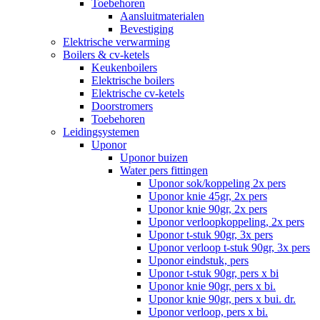
Toebehoren
Aansluitmaterialen
Bevestiging
Elektrische verwarming
Boilers & cv-ketels
Keukenboilers
Elektrische boilers
Elektrische cv-ketels
Doorstromers
Toebehoren
Leidingsystemen
Uponor
Uponor buizen
Water pers fittingen
Uponor sok/koppeling 2x pers
Uponor knie 45gr, 2x pers
Uponor knie 90gr, 2x pers
Uponor verloopkoppeling, 2x pers
Uponor t-stuk 90gr, 3x pers
Uponor verloop t-stuk 90gr, 3x pers
Uponor eindstuk, pers
Uponor t-stuk 90gr, pers x bi
Uponor knie 90gr, pers x bi.
Uponor knie 90gr, pers x bui. dr.
Uponor verloop, pers x bi.