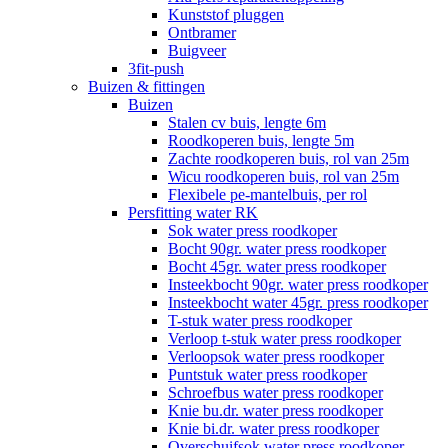
Kunststof pluggen
Ontbramer
Buigveer
3fit-push
Buizen & fittingen
Buizen
Stalen cv buis, lengte 6m
Roodkoperen buis, lengte 5m
Zachte roodkoperen buis, rol van 25m
Wicu roodkoperen buis, rol van 25m
Flexibele pe-mantelbuis, per rol
Persfitting water RK
Sok water press roodkoper
Bocht 90gr. water press roodkoper
Bocht 45gr. water press roodkoper
Insteekbocht 90gr. water press roodkoper
Insteekbocht water 45gr. press roodkoper
T-stuk water press roodkoper
Verloop t-stuk water press roodkoper
Verloopsok water press roodkoper
Puntstuk water press roodkoper
Schroefbus water press roodkoper
Knie bu.dr. water press roodkoper
Knie bi.dr. water press roodkoper
Overschuifsok water press roodkoper