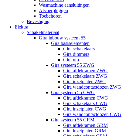
Wasmachine aansluitingen
Afvoerpluggen
Toebehoren
Bevestiging
Elektra
Schakelmateriaal
Gira inbouw systeem 55
Gira basiselementen
Gira schakelaars
Gira dimmers
Gira utp
Gira systeem 55 ZWG
Gira afdekramen ZWG
Gira schakelaars ZWG
Gira inzetplaten ZWG
Gira wandcontactdozen ZWG
Gira systeem 55 CWG
Gira afdekramen CWG
Gira schakelaars CWG
Gira inzetplaten CWG
Gira wandcontactdozen CWG
Gira systeem 55 GRM
Gira afdekramen GRM
Gira inzetplaten GRM