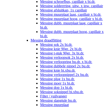
Messing schroefbus, capillair x bi.dr.
Messing soldeerring, uitw. x inw. capillair
Messing afsluitkap, 1x capillair
Messing muurplaat laag, capillair x bi.dr.
Messing muurplaat hoog, capillair x bi.dr.
Messing dubb. muurplaat laag, capillair x
bi.dr.
Messing dubb. muurplaat hoog, capillair x
bi.dr.
Messing draadfitting
Messing sok 2x bi.dr.
Messing knie 90gr. 2x bi.dr.
Messing t-stuk 90gr. 3x bi.dr.
Messing verloopsok 2x bi.dr.
Messing verloopring bu.dr. x bi.dr.
Messing dubbele nippel 2x bu.dr.
Messing knie bi.xbu.dr.
Messing verloopnippel 2x bu.dr.
Messing plug 1x bu.dr.
Messing moer 1x bi.dr.
Messing dop 1x bi.dr.
Messing soknippel bi.xbu.dr.
Filter / vuilvanger
Messing slangtule bu.dr.
Messing muurplaat