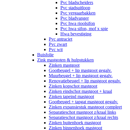
Pvc bladscheiders
Pvc stadsuitloop
Pvc vergaarbakken
Pvc bladvanger
Pvc hwa rioolsifon
Pvc hwa sifon, mof x spie
Hwa bevestiging
Pvc antraciet
Pvc zwart
Pvc wit
Buisfolie
Zink mastgoten & hulpstukken
Zinken mastgoot
Gootbeugel + lip mastgoot gegalv.
Muurbeugel + lip mastgoot gegalv.
Renovatiebeugel + lip mastgoot gegalv.
Zinken kopschot mastgoot
Zinken eindschot mastgoot + kraal
Zinken tapeind mastgoot
Gootbeugel + tapgat mastgoot gegalv.
Zinken expansiestuk mastgoot compleet
Separatieschot mastgoot z/kraal links
Separatieschot mastgoot z/kraal rechts
Zinken buitenhoek mastgoot
Zinken binnenhoek mastgoot