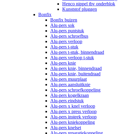
Henco nippel tbv onderblok
Kunststof pluggen
Bonfix
Bonfix buizen
Alu-pers sok
Alu-pers puntstuk
Alu-pers schroefbus
Alu-pers verloop
Alu-pers t-stuk
Alu-pers t-stuk, binnendraad
Alu-pers verloop t-stuk
Alu-pers knie
Alu-pers knie, binnendraad
Alu-pers knie, buitendraad
Alu-pers muurplaat
Alu-pers aansluitknie
Alu-pers schroefkoppeling
Alu-pers kogelkraan
Alu-pers eindstuk
Alu-pers x knel verloop
Alu-pers x press verloop
Alu-pers insteek verloop
Alu-pers kniekoppeling
Alu-pers knelset
Alu-pers reparatiekoppeling