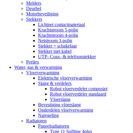
Melders
Deurbel
Motorbeveiliging
Stekkers
Lichtnet contactmateriaal
Krachtstroom 5-polig
Krachtstroom 4-polig
Netstroom 3-polig
Stekker + schakelaar
Stekker met kabel
UTP- Coax- & telefoonstekker
Perilex
Water, gas & verwarming
Vloerverwarming
Elektrische vloerverwarming
Slang & verdelers
Robot vloerverdeler composiet
Robot vloerverdeler standaard
Vloerslang
Bevestiging vloerslang
Onderdelen vloerverwarming
Naregeling
Radiatoren
Paneelradiatoren
Type 11 Softline 4plus