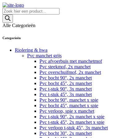
Skip
to
Producten
content
zoeken
Alle Categorieën
Categorieën
Riolering & hwa
Pvc manchet grijs
Pvc afvoerbuis met manchetmof
Pvc steekmof, 2x manchet
Pvc overschuifmof, 2x manchet
Pvc bocht 90°, 2x manchet
Pvc bocht 45°, 2x manchet
Pvc t-stuk 90°, 3x manchet
Pvc t-stuk 45°, 3x manchet
Pvc bocht 90°, manchet x spie
Pvc bocht 45°, manchet x spie
Pvc verloop, spie x manchet
Pvc t-stuk 90°, 2x manchet x spie
Pvc t-stuk 45°, 2x manchet x spie
Pvc verloop t-stuk 45°, 3x manchet
Pvc bocht 30°, 2x manchet