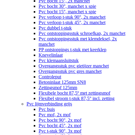
Pvc bocht 15°, 2x manchet
Pvc bocht 30°, manchet x spie
Pvc bocht 15°, manchet x spie
Pvc verloop t-stuk 90°, 2x manchet
Pvc verloop t-stuk 45°, 2x manchet
Pvc dubbel t-stuk
Pvc ontstoppingsstuk schroefkap, 2x manchet
Pvc ontstoppingsstuk met klemdeksel, 2x
manchet
PP ontstoppings t-stuk met keerklep
Knevelinlaat
Pvc klemaansluitstuk
Overgangsstuk pvc gietijzer manchet
Overgangsstuk pvc gres manchet
Controleput
Betoninlaat 125mm SN8
Zettingsmof 125mm
Flexibele bocht 87,5º met zettingsmof
Flexibel stroom t-stuk 87,5° incl. zetting
Pvc lijmverbinding grijs
Pvc buis
Pvc mof, 2x mof
Pvc bocht 90°, 2x mof
Pvc bocht 45°, 2x mof
Pvc t-stuk 90°, 3x mof