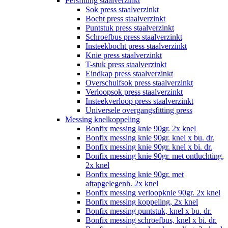
Persfitting staalverzinkt
Sok press staalverzinkt
Bocht press staalverzinkt
Puntstuk press staalverzinkt
Schroefbus press staalverzinkt
Insteekbocht press staalverzinkt
Knie press staalverzinkt
T-stuk press staalverzinkt
Eindkap press staalverzinkt
Overschuifsok press staalverzinkt
Verloopsok press staalverzinkt
Insteekverloop press staalverzinkt
Universele overgangsfitting press
Messing knelkoppeling
Bonfix messing knie 90gr. 2x knel
Bonfix messing knie 90gr. knel x bu. dr.
Bonfix messing knie 90gr. knel x bi. dr.
Bonfix messing knie 90gr. met ontluchting,
2x knel
Bonfix messing knie 90gr. met
aftapgelegenh. 2x knel
Bonfix messing verloopknie 90gr. 2x knel
Bonfix messing koppeling, 2x knel
Bonfix messing puntstuk, knel x bu. dr.
Bonfix messing schroefbus, knel x bi. dr.