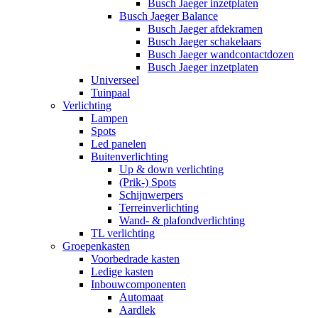
Busch Jaeger inzetplaten
Busch Jaeger Balance
Busch Jaeger afdekramen
Busch Jaeger schakelaars
Busch Jaeger wandcontactdozen
Busch Jaeger inzetplaten
Universeel
Tuinpaal
Verlichting
Lampen
Spots
Led panelen
Buitenverlichting
Up & down verlichting
(Prik-) Spots
Schijnwerpers
Terreinverlichting
Wand- & plafondverlichting
TL verlichting
Groepenkasten
Voorbedrade kasten
Ledige kasten
Inbouwcomponenten
Automaat
Aardlek