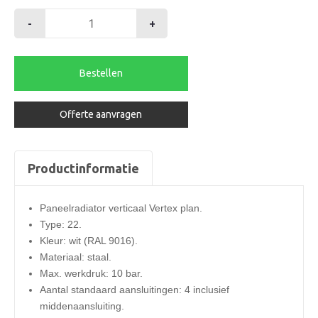
-
+
Stelrad
radiator
1800-
Bestellen
22-
600
Offerte aanvragen
vertex
plan
2214watt
Productinformatie
aantal
Paneelradiator verticaal Vertex plan.
Type: 22.
Kleur: wit (RAL 9016).
Materiaal: staal.
Max. werkdruk: 10 bar.
Aantal standaard aansluitingen: 4 inclusief
middenaansluiting.