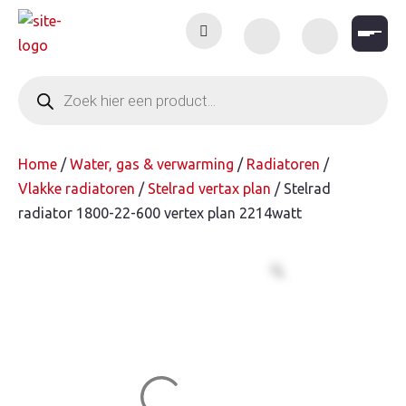
Skip
to
content
Producten
zoeken
Home
/
Water, gas & verwarming
/
Radiatoren
/
Vlakke radiatoren
/
Stelrad vertax plan
/ Stelrad
radiator 1800-22-600 vertex plan 2214watt