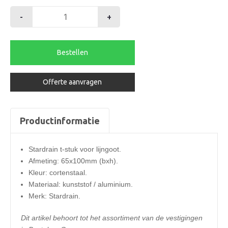
-
+
Stardrain
t-
stuk
Bestellen
65x100mm
cortenstaal
Offerte aanvragen
aantal
Productinformatie
Stardrain t-stuk voor lijngoot.
Afmeting: 65x100mm (bxh).
Kleur: cortenstaal.
Materiaal: kunststof / aluminium.
Merk: Stardrain.
Dit artikel behoort tot het assortiment van de vestigingen