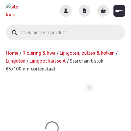
Skip
to
content
Producten
zoeken
Home
/
Riolering & hwa
/
Lijngoten, putten & kolken
/
Lijngoten
/
Lijngoot klasse A
/ Stardrain t-stuk
65x100mm cortenstaal