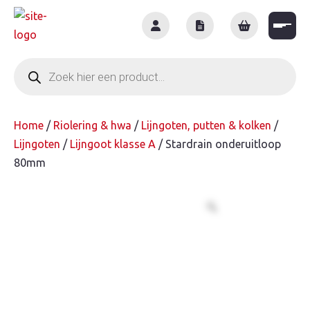
Skip
to
content
Producten
zoeken
Home
/
Riolering & hwa
/
Lijngoten, putten & kolken
/
Lijngoten
/
Lijngoot klasse A
/ Stardrain onderuitloop
80mm