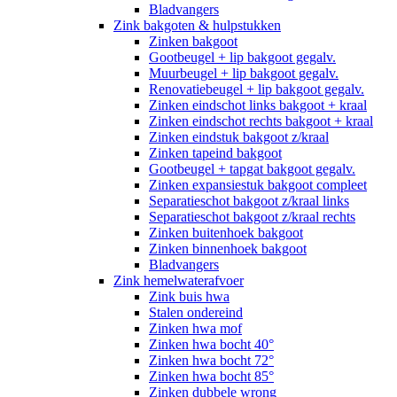
Bladvangers
Zink bakgoten & hulpstukken
Zinken bakgoot
Gootbeugel + lip bakgoot gegalv.
Muurbeugel + lip bakgoot gegalv.
Renovatiebeugel + lip bakgoot gegalv.
Zinken eindschot links bakgoot + kraal
Zinken eindschot rechts bakgoot + kraal
Zinken eindstuk bakgoot z/kraal
Zinken tapeind bakgoot
Gootbeugel + tapgat bakgoot gegalv.
Zinken expansiestuk bakgoot compleet
Separatieschot bakgoot z/kraal links
Separatieschot bakgoot z/kraal rechts
Zinken buitenhoek bakgoot
Zinken binnenhoek bakgoot
Bladvangers
Zink hemelwaterafvoer
Zink buis hwa
Stalen ondereind
Zinken hwa mof
Zinken hwa bocht 40°
Zinken hwa bocht 72°
Zinken hwa bocht 85°
Zinken dubbele wrong