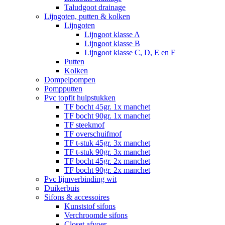
Taludgoot drainage
Lijngoten, putten & kolken
Lijngoten
Lijngoot klasse A
Lijngoot klasse B
Lijngoot klasse C, D, E en F
Putten
Kolken
Dompelpompen
Pompputten
Pvc topfit hulpstukken
TF bocht 45gr. 1x manchet
TF bocht 90gr. 1x manchet
TF steekmof
TF overschuifmof
TF t-stuk 45gr. 3x manchet
TF t-stuk 90gr. 3x manchet
TF bocht 45gr. 2x manchet
TF bocht 90gr. 2x manchet
Pvc lijmverbinding wit
Duikerbuis
Sifons & accessoires
Kunststof sifons
Verchroomde sifons
Closet afvoer