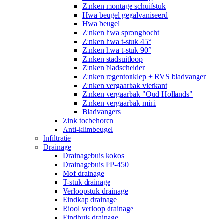
Zinken montage schuifstuk
Hwa beugel gegalvaniseerd
Hwa beugel
Zinken hwa sprongbocht
Zinken hwa t-stuk 45°
Zinken hwa t-stuk 90°
Zinken stadsuitloop
Zinken bladscheider
Zinken regentonklep + RVS bladvanger
Zinken vergaarbak vierkant
Zinken vergaarbak "Oud Hollands"
Zinken vergaarbak mini
Bladvangers
Zink toebehoren
Anti-klimbeugel
Infiltratie
Drainage
Drainagebuis kokos
Drainagebuis PP-450
Mof drainage
T-stuk drainage
Verloopstuk drainage
Eindkap drainage
Riool verloop drainage
Eindbuis drainage