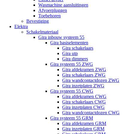
Wasmachine aansluitingen
Afvoerpluggen
Toebehoren
Bevestiging
Elektra
Schakelmateriaal
Gira inbouw systeem 55
Gira basiselementen
Gira schakelaars
Gira utp
Gira dimmers
Gira systeem 55 ZWG
Gira afdekramen ZWG
Gira schakelaars ZWG
Gira wandcontactdozen ZWG
Gira inzetplaten ZWG
Gira systeem 55 CWG
Gira afdekramen CWG
Gira schakelaars CWG
Gira inzetplaten CWG
Gira wandcontactdozen CWG
Gira systeem 55 GRM
Gira afdekramen GRM
Gira inzetplaten GRM