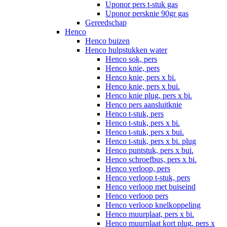
Uponor pers t-stuk gas
Uponor persknie 90gr gas
Gereedschap
Henco
Henco buizen
Henco hulpstukken water
Henco sok, pers
Henco knie, pers
Henco knie, pers x bi.
Henco knie, pers x bui.
Henco knie plug, pers x bi.
Henco pers aansluitknie
Henco t-stuk, pers
Henco t-stuk, pers x bi.
Henco t-stuk, pers x bui.
Henco t-stuk, pers x bi. plug
Henco puntstuk, pers x bui.
Henco schroefbus, pers x bi.
Henco verloop, pers
Henco verloop t-stuk, pers
Henco verloop met buiseind
Henco verloop pers
Henco verloop knelkoppeling
Henco muurplaat, pers x bi.
Henco muurplaat kort plug, pers x