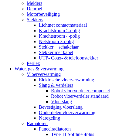
Melders
Deurbel
Motorbeveiliging
Stekkers
Lichtnet contactmateriaal
Krachtstroom 5-polig
Krachtstroom 4-polig
Netstroom 3-polig
Stekker + schakelaar
Stekker met kabel
UTP- Coax- & telefoonstekker
Perilex
Water, gas & verwarming
Vloerverwarming
Elektrische vloerverwarming
Slang & verdelers
Robot vloerverdeler composiet
Robot vloerverdeler standaard
Vloerslang
Bevestiging vloerslang
Onderdelen vloerverwarming
Naregeling
Radiatoren
Paneelradiatoren
Type 11 Softline 4plus