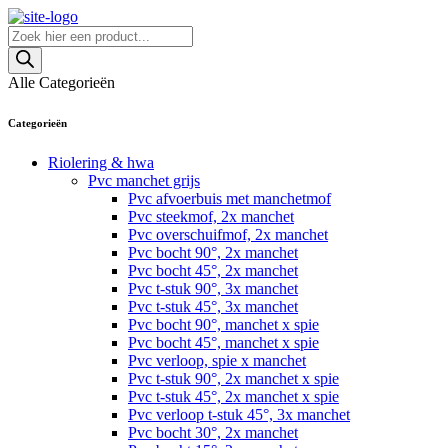
Skip
to
Producten
content
zoeken
Alle Categorieën
Categorieën
Riolering & hwa
Pvc manchet grijs
Pvc afvoerbuis met manchetmof
Pvc steekmof, 2x manchet
Pvc overschuifmof, 2x manchet
Pvc bocht 90°, 2x manchet
Pvc bocht 45°, 2x manchet
Pvc t-stuk 90°, 3x manchet
Pvc t-stuk 45°, 3x manchet
Pvc bocht 90°, manchet x spie
Pvc bocht 45°, manchet x spie
Pvc verloop, spie x manchet
Pvc t-stuk 90°, 2x manchet x spie
Pvc t-stuk 45°, 2x manchet x spie
Pvc verloop t-stuk 45°, 3x manchet
Pvc bocht 30°, 2x manchet