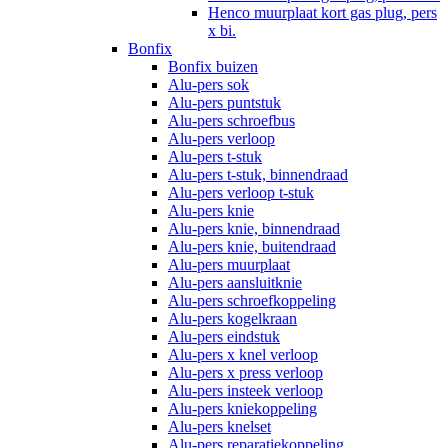
Henco muurplaat kort gas plug, pers
x bi.
Bonfix
Bonfix buizen
Alu-pers sok
Alu-pers puntstuk
Alu-pers schroefbus
Alu-pers verloop
Alu-pers t-stuk
Alu-pers t-stuk, binnendraad
Alu-pers verloop t-stuk
Alu-pers knie
Alu-pers knie, binnendraad
Alu-pers knie, buitendraad
Alu-pers muurplaat
Alu-pers aansluitknie
Alu-pers schroefkoppeling
Alu-pers kogelkraan
Alu-pers eindstuk
Alu-pers x knel verloop
Alu-pers x press verloop
Alu-pers insteek verloop
Alu-pers kniekoppeling
Alu-pers knelset
Alu-pers reparatiekoppeling