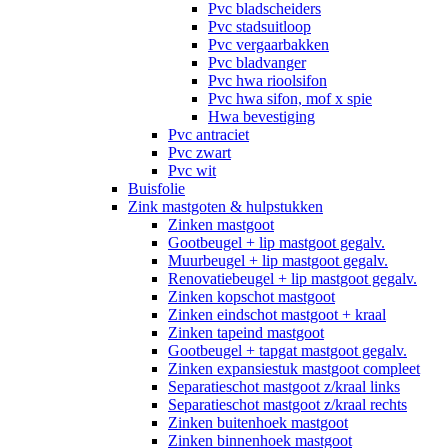
Pvc bladscheiders
Pvc stadsuitloop
Pvc vergaarbakken
Pvc bladvanger
Pvc hwa rioolsifon
Pvc hwa sifon, mof x spie
Hwa bevestiging
Pvc antraciet
Pvc zwart
Pvc wit
Buisfolie
Zink mastgoten & hulpstukken
Zinken mastgoot
Gootbeugel + lip mastgoot gegalv.
Muurbeugel + lip mastgoot gegalv.
Renovatiebeugel + lip mastgoot gegalv.
Zinken kopschot mastgoot
Zinken eindschot mastgoot + kraal
Zinken tapeind mastgoot
Gootbeugel + tapgat mastgoot gegalv.
Zinken expansiestuk mastgoot compleet
Separatieschot mastgoot z/kraal links
Separatieschot mastgoot z/kraal rechts
Zinken buitenhoek mastgoot
Zinken binnenhoek mastgoot