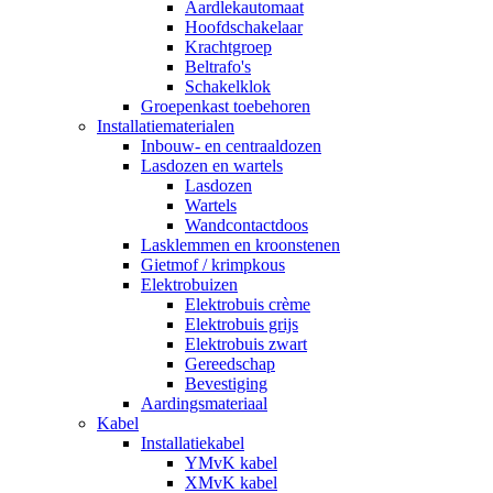
Aardlekautomaat
Hoofdschakelaar
Krachtgroep
Beltrafo's
Schakelklok
Groepenkast toebehoren
Installatiematerialen
Inbouw- en centraaldozen
Lasdozen en wartels
Lasdozen
Wartels
Wandcontactdoos
Lasklemmen en kroonstenen
Gietmof / krimpkous
Elektrobuizen
Elektrobuis crème
Elektrobuis grijs
Elektrobuis zwart
Gereedschap
Bevestiging
Aardingsmateriaal
Kabel
Installatiekabel
YMvK kabel
XMvK kabel