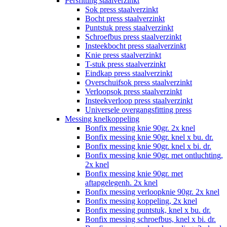
Persfitting staalverzinkt
Sok press staalverzinkt
Bocht press staalverzinkt
Puntstuk press staalverzinkt
Schroefbus press staalverzinkt
Insteekbocht press staalverzinkt
Knie press staalverzinkt
T-stuk press staalverzinkt
Eindkap press staalverzinkt
Overschuifsok press staalverzinkt
Verloopsok press staalverzinkt
Insteekverloop press staalverzinkt
Universele overgangsfitting press
Messing knelkoppeling
Bonfix messing knie 90gr. 2x knel
Bonfix messing knie 90gr. knel x bu. dr.
Bonfix messing knie 90gr. knel x bi. dr.
Bonfix messing knie 90gr. met ontluchting,
2x knel
Bonfix messing knie 90gr. met
aftapgelegenh. 2x knel
Bonfix messing verloopknie 90gr. 2x knel
Bonfix messing koppeling, 2x knel
Bonfix messing puntstuk, knel x bu. dr.
Bonfix messing schroefbus, knel x bi. dr.