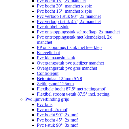
Pvc bocht 15°, 2x manchet
Pvc bocht 30°, manchet x spie
Pvc bocht 15°, manchet x spie
Pvc verloop t-stuk 90°, 2x manchet
Pvc verloop t-stuk 45°, 2x manchet
Pvc dubbel t-stuk
Pvc ontstoppingsstuk schroefkap, 2x manchet
Pvc ontstoppingsstuk met klemdeksel, 2x
manchet
PP ontstoppings t-stuk met keerklep
Knevelinlaat
Pvc klemaansluitstuk
Overgangsstuk pvc gietijzer manchet
Overgangsstuk pvc gres manchet
Controleput
Betoninlaat 125mm SN8
Zettingsmof 125mm
Flexibele bocht 87,5º met zettingsmof
Flexibel stroom t-stuk 87,5° incl. zetting
Pvc lijmverbinding grijs
Pvc buis
Pvc mof, 2x mof
Pvc bocht 90°, 2x mof
Pvc bocht 45°, 2x mof
Pvc t-stuk 90°, 3x mof