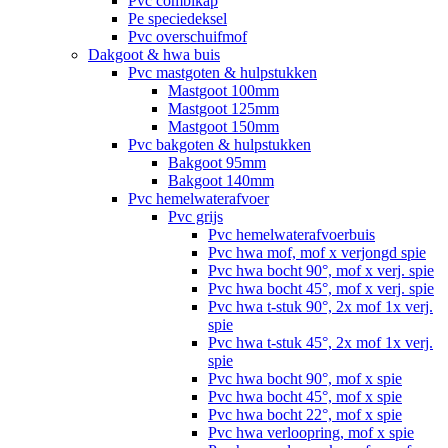
Pvc combikap
Pe speciedeksel
Pvc overschuifmof
Dakgoot & hwa buis
Pvc mastgoten & hulpstukken
Mastgoot 100mm
Mastgoot 125mm
Mastgoot 150mm
Pvc bakgoten & hulpstukken
Bakgoot 95mm
Bakgoot 140mm
Pvc hemelwaterafvoer
Pvc grijs
Pvc hemelwaterafvoerbuis
Pvc hwa mof, mof x verjongd spie
Pvc hwa bocht 90°, mof x verj. spie
Pvc hwa bocht 45°, mof x verj. spie
Pvc hwa t-stuk 90°, 2x mof 1x verj.
spie
Pvc hwa t-stuk 45°, 2x mof 1x verj.
spie
Pvc hwa bocht 90°, mof x spie
Pvc hwa bocht 45°, mof x spie
Pvc hwa bocht 22°, mof x spie
Pvc hwa verloopring, mof x spie