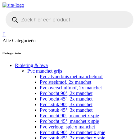
Skip
to
Producten
content
zoeken
Alle Categorieën
Categorieën
Riolering & hwa
Pvc manchet grijs
Pvc afvoerbuis met manchetmof
Pvc steekmof, 2x manchet
Pvc overschuifmof, 2x manchet
Pvc bocht 90°, 2x manchet
Pvc bocht 45°, 2x manchet
Pvc t-stuk 90°, 3x manchet
Pvc t-stuk 45°, 3x manchet
Pvc bocht 90°, manchet x spie
Pvc bocht 45°, manchet x spie
Pvc verloop, spie x manchet
Pvc t-stuk 90°, 2x manchet x spie
Pvc t-stuk 45°, 2x manchet x spie