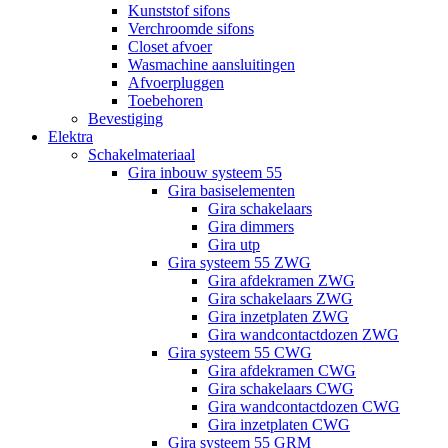
Kunststof sifons
Verchroomde sifons
Closet afvoer
Wasmachine aansluitingen
Afvoerpluggen
Toebehoren
Bevestiging
Elektra
Schakelmateriaal
Gira inbouw systeem 55
Gira basiselementen
Gira schakelaars
Gira dimmers
Gira utp
Gira systeem 55 ZWG
Gira afdekramen ZWG
Gira schakelaars ZWG
Gira inzetplaten ZWG
Gira wandcontactdozen ZWG
Gira systeem 55 CWG
Gira afdekramen CWG
Gira schakelaars CWG
Gira wandcontactdozen CWG
Gira inzetplaten CWG
Gira systeem 55 GRM