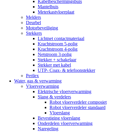
Kabelbeschermingsbuis
Mantelbuis
Meterkastvloerplaat
Melders
Deurbel
Motorbeveiliging
Stekkers
Lichtnet contactmateriaal
Krachtstroom 5-polig
Krachtstroom 4-polig
Netstroom 3-polig
Stekker + schakelaar
Stekker met kabel
UTP- Coax- & telefoonstekker
Perilex
Water, gas & verwarming
Vloerverwarming
Elektrische vloerverwarming
Slang & verdelers
Robot vloerverdeler composiet
Robot vloerverdeler standaard
Vloerslang
Bevestiging vloerslang
Onderdelen vloerverwarming
Naregeling