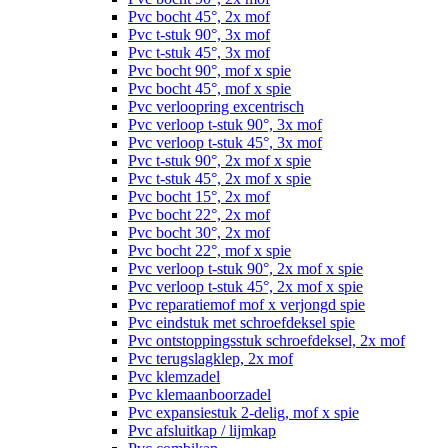
Pvc bocht 45°, 2x mof
Pvc t-stuk 90°, 3x mof
Pvc t-stuk 45°, 3x mof
Pvc bocht 90°, mof x spie
Pvc bocht 45°, mof x spie
Pvc verloopring excentrisch
Pvc verloop t-stuk 90°, 3x mof
Pvc verloop t-stuk 45°, 3x mof
Pvc t-stuk 90°, 2x mof x spie
Pvc t-stuk 45°, 2x mof x spie
Pvc bocht 15°, 2x mof
Pvc bocht 22°, 2x mof
Pvc bocht 30°, 2x mof
Pvc bocht 22°, mof x spie
Pvc verloop t-stuk 90°, 2x mof x spie
Pvc verloop t-stuk 45°, 2x mof x spie
Pvc reparatiemof mof x verjongd spie
Pvc eindstuk met schroefdeksel spie
Pvc ontstoppingsstuk schroefdeksel, 2x mof
Pvc terugslagklep, 2x mof
Pvc klemzadel
Pvc klemaanboorzadel
Pvc expansiestuk 2-delig, mof x spie
Pvc afsluitkap / lijmkap