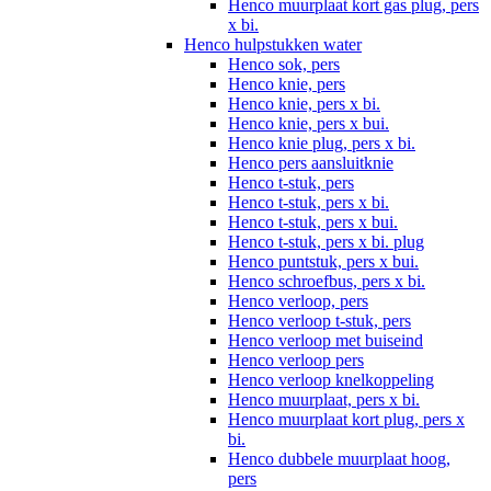
Henco muurplaat kort gas plug, pers
x bi.
Henco hulpstukken water
Henco sok, pers
Henco knie, pers
Henco knie, pers x bi.
Henco knie, pers x bui.
Henco knie plug, pers x bi.
Henco pers aansluitknie
Henco t-stuk, pers
Henco t-stuk, pers x bi.
Henco t-stuk, pers x bui.
Henco t-stuk, pers x bi. plug
Henco puntstuk, pers x bui.
Henco schroefbus, pers x bi.
Henco verloop, pers
Henco verloop t-stuk, pers
Henco verloop met buiseind
Henco verloop pers
Henco verloop knelkoppeling
Henco muurplaat, pers x bi.
Henco muurplaat kort plug, pers x
bi.
Henco dubbele muurplaat hoog,
pers