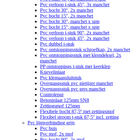
Pvc verloop t-stuk 45°, 3x manchet
Pvc bocht 30°, 2x manchet
Pvc bocht 15°, 2x manchet
Pvc bocht 30°, manchet x spie
Pvc bocht 15°, manchet x spie
Pvc verloop t-stuk 90°, 2x manchet
Pvc verloop t-stuk 45°, 2x manchet
Pvc dubbel t-stuk
Pvc ontstoppingsstuk schroefkap, 2x manchet
Pvc ontstoppingsstuk met klemdeksel, 2x
manchet
PP ontstoppings t-stuk met keerklep
Knevelinlaat
Pvc klemaansluitstuk
Overgangsstuk pvc gietijzer manchet
Overgangsstuk pvc gres manchet
Controleput
Betoninlaat 125mm SN8
Zettingsmof 125mm
Flexibele bocht 87,5º met zettingsmof
Flexibel stroom t-stuk 87,5° incl. zetting
Pvc lijmverbinding grijs
Pvc buis
Pvc mof, 2x mof
Pvc bocht 90°, 2x mof