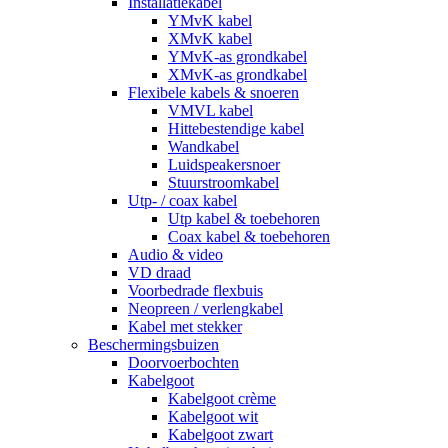
Installatiekabel
YMvK kabel
XMvK kabel
YMvK-as grondkabel
XMvK-as grondkabel
Flexibele kabels & snoeren
VMVL kabel
Hittebestendige kabel
Wandkabel
Luidspeakersnoer
Stuurstroomkabel
Utp- / coax kabel
Utp kabel & toebehoren
Coax kabel & toebehoren
Audio & video
VD draad
Voorbedrade flexbuis
Neopreen / verlengkabel
Kabel met stekker
Beschermingsbuizen
Doorvoerbochten
Kabelgoot
Kabelgoot crème
Kabelgoot wit
Kabelgoot zwart