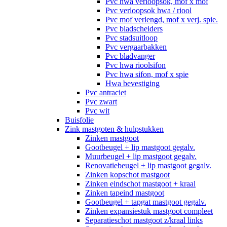
Pvc hwa verloopsok, mof x mof
Pvc verloopsok hwa / riool
Pvc mof verlengd, mof x verj. spie.
Pvc bladscheiders
Pvc stadsuitloop
Pvc vergaarbakken
Pvc bladvanger
Pvc hwa rioolsifon
Pvc hwa sifon, mof x spie
Hwa bevestiging
Pvc antraciet
Pvc zwart
Pvc wit
Buisfolie
Zink mastgoten & hulpstukken
Zinken mastgoot
Gootbeugel + lip mastgoot gegalv.
Muurbeugel + lip mastgoot gegalv.
Renovatiebeugel + lip mastgoot gegalv.
Zinken kopschot mastgoot
Zinken eindschot mastgoot + kraal
Zinken tapeind mastgoot
Gootbeugel + tapgat mastgoot gegalv.
Zinken expansiestuk mastgoot compleet
Separatieschot mastgoot z/kraal links