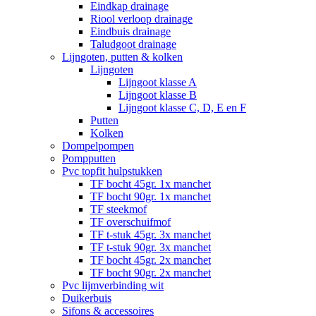
Eindkap drainage
Riool verloop drainage
Eindbuis drainage
Taludgoot drainage
Lijngoten, putten & kolken
Lijngoten
Lijngoot klasse A
Lijngoot klasse B
Lijngoot klasse C, D, E en F
Putten
Kolken
Dompelpompen
Pompputten
Pvc topfit hulpstukken
TF bocht 45gr. 1x manchet
TF bocht 90gr. 1x manchet
TF steekmof
TF overschuifmof
TF t-stuk 45gr. 3x manchet
TF t-stuk 90gr. 3x manchet
TF bocht 45gr. 2x manchet
TF bocht 90gr. 2x manchet
Pvc lijmverbinding wit
Duikerbuis
Sifons & accessoires