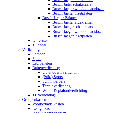
Busch Jager schakelaars
Busch Jaeger wandcontactdozen
Busch Jaeger inzetplaten
Busch Jaeger Balance
Busch Jaeger afdekramen
Busch Jaeger schakelaars
Busch Jaeger wandcontactdozen
Busch Jaeger inzetplaten
Universeel
Tuinpaal
Verlichting
Lampen
Spots
Led panelen
Buitenverlichting
Up & down verlichting
(Prik-) Spots
Schijnwerpers
Terreinverlichting
Wand- & plafondverlichting
TL verlichting
Groepenkasten
Voorbedrade kasten
Ledige kasten