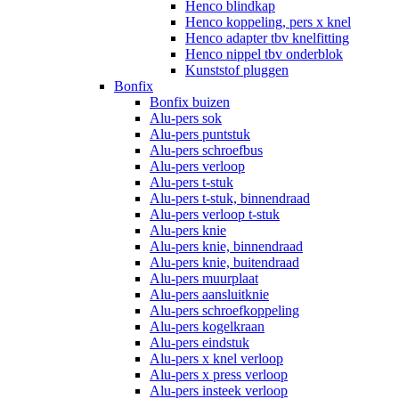
Henco blindkap
Henco koppeling, pers x knel
Henco adapter tbv knelfitting
Henco nippel tbv onderblok
Kunststof pluggen
Bonfix
Bonfix buizen
Alu-pers sok
Alu-pers puntstuk
Alu-pers schroefbus
Alu-pers verloop
Alu-pers t-stuk
Alu-pers t-stuk, binnendraad
Alu-pers verloop t-stuk
Alu-pers knie
Alu-pers knie, binnendraad
Alu-pers knie, buitendraad
Alu-pers muurplaat
Alu-pers aansluitknie
Alu-pers schroefkoppeling
Alu-pers kogelkraan
Alu-pers eindstuk
Alu-pers x knel verloop
Alu-pers x press verloop
Alu-pers insteek verloop