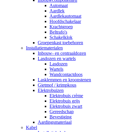
Inbouwcomponenten
Automaat
Aardlek
Aardlekautomaat
Hoofdschakelaar
Krachtgroep
Beltrafo's
Schakelklok
Groepenkast toebehoren
Installatiematerialen
Inbouw- en centraaldozen
Lasdozen en wartels
Lasdozen
Wartels
Wandcontactdoos
Lasklemmen en kroonstenen
Gietmof / krimpkous
Elektrobuizen
Elektrobuis crème
Elektrobuis grijs
Elektrobuis zwart
Gereedschap
Bevestiging
Aardingsmateriaal
Kabel