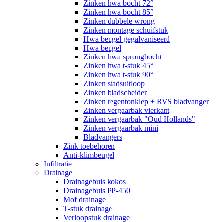
Zinken hwa bocht 72°
Zinken hwa bocht 85°
Zinken dubbele wrong
Zinken montage schuifstuk
Hwa beugel gegalvaniseerd
Hwa beugel
Zinken hwa sprongbocht
Zinken hwa t-stuk 45°
Zinken hwa t-stuk 90°
Zinken stadsuitloop
Zinken bladscheider
Zinken regentonklep + RVS bladvanger
Zinken vergaarbak vierkant
Zinken vergaarbak "Oud Hollands"
Zinken vergaarbak mini
Bladvangers
Zink toebehoren
Anti-klimbeugel
Infiltratie
Drainage
Drainagebuis kokos
Drainagebuis PP-450
Mof drainage
T-stuk drainage
Verloopstuk drainage