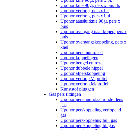
Uponor knie 90gr, pers x bi.
Uponor knie 90gr, pers x bui. dr.
Uponor verloop, pers x bi.
Uponor verloop, pers x bui.
Uponor aansluitknie 90gr, pers x
buis
Uponor overgang naar koper, pers x
buis
Uponor overgangskoppeling, pers x
knel
Uponor pers muurplaat
Uponor koppelingen
Uponor beugel en rozet
Uponor dubbele nippel
Uponor afperskoppeling
Uponor verloop V-profiel
Uponor verloop M-profiel
Kunststof pluggen
Gas pers fittingen
Uponor persmuurplaat ronde flens
gas
Uponor perskoppeling verlopend
gas
Uponor perskoppeling bui. gas
Uponor perskoppeling bi. gas