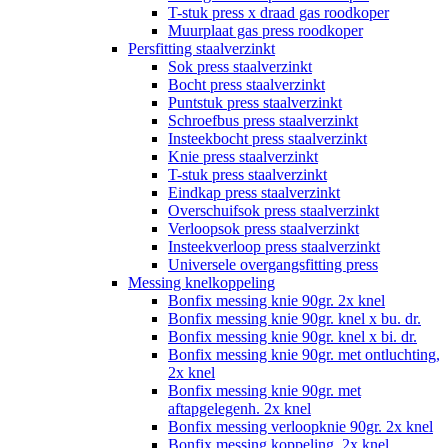
T-stuk press x draad gas roodkoper
Muurplaat gas press roodkoper
Persfitting staalverzinkt
Sok press staalverzinkt
Bocht press staalverzinkt
Puntstuk press staalverzinkt
Schroefbus press staalverzinkt
Insteekbocht press staalverzinkt
Knie press staalverzinkt
T-stuk press staalverzinkt
Eindkap press staalverzinkt
Overschuifsok press staalverzinkt
Verloopsok press staalverzinkt
Insteekverloop press staalverzinkt
Universele overgangsfitting press
Messing knelkoppeling
Bonfix messing knie 90gr. 2x knel
Bonfix messing knie 90gr. knel x bu. dr.
Bonfix messing knie 90gr. knel x bi. dr.
Bonfix messing knie 90gr. met ontluchting,
2x knel
Bonfix messing knie 90gr. met
aftapgelegenh. 2x knel
Bonfix messing verloopknie 90gr. 2x knel
Bonfix messing koppeling, 2x knel