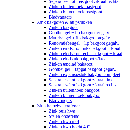
Separatieschot mastgoot z/kraal rechts
Zinken buitenhoek mastgoot
Zinken binnenhoek mastgoot
Bladvangers
Zink bakgoten & hulpstukken
Zinken bakgoot
Gootbeugel + lip bakgoot gegalv.
Muurbeugel + lip bakgoot gegalv.
Renovatiebeugel + lip bakgoot gegalv.
Zinken eindschot links bakgoot + kraal
Zinken eindschot rechts bakgoot + kraal
Zinken eindstuk bakgoot z/kraal
Zinken tapeind bakgoot
Gootbeugel + tapgat bakgoot gegalv.
Zinken expansiestuk bakgoot compleet
Separatieschot bakgoot z/kraal links
Separatieschot bakgoot z/kraal rechts
Zinken buitenhoek bakgoot
Zinken binnenhoek bakgoot
Bladvangers
Zink hemelwaterafvoer
Zink buis hwa
Stalen ondereind
Zinken hwa mof
Zinken hwa bocht 40°