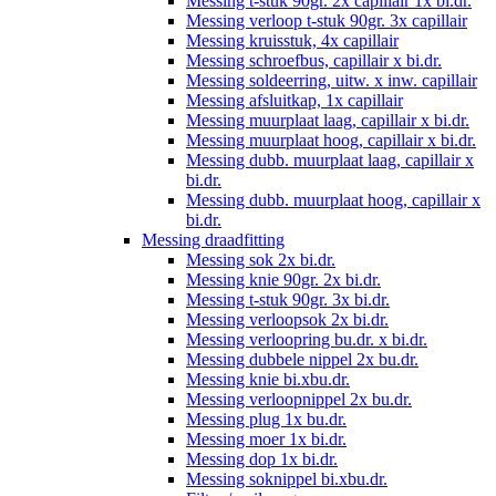
Messing t-stuk 90gr. 2x capillair 1x bi.dr.
Messing verloop t-stuk 90gr. 3x capillair
Messing kruisstuk, 4x capillair
Messing schroefbus, capillair x bi.dr.
Messing soldeerring, uitw. x inw. capillair
Messing afsluitkap, 1x capillair
Messing muurplaat laag, capillair x bi.dr.
Messing muurplaat hoog, capillair x bi.dr.
Messing dubb. muurplaat laag, capillair x
bi.dr.
Messing dubb. muurplaat hoog, capillair x
bi.dr.
Messing draadfitting
Messing sok 2x bi.dr.
Messing knie 90gr. 2x bi.dr.
Messing t-stuk 90gr. 3x bi.dr.
Messing verloopsok 2x bi.dr.
Messing verloopring bu.dr. x bi.dr.
Messing dubbele nippel 2x bu.dr.
Messing knie bi.xbu.dr.
Messing verloopnippel 2x bu.dr.
Messing plug 1x bu.dr.
Messing moer 1x bi.dr.
Messing dop 1x bi.dr.
Messing soknippel bi.xbu.dr.