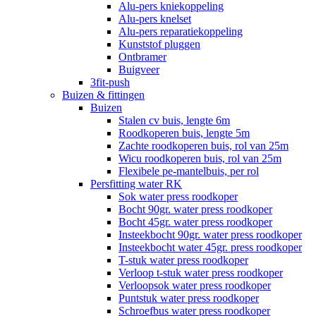
Alu-pers kniekoppeling
Alu-pers knelset
Alu-pers reparatiekoppeling
Kunststof pluggen
Ontbramer
Buigveer
3fit-push
Buizen & fittingen
Buizen
Stalen cv buis, lengte 6m
Roodkoperen buis, lengte 5m
Zachte roodkoperen buis, rol van 25m
Wicu roodkoperen buis, rol van 25m
Flexibele pe-mantelbuis, per rol
Persfitting water RK
Sok water press roodkoper
Bocht 90gr. water press roodkoper
Bocht 45gr. water press roodkoper
Insteekbocht 90gr. water press roodkoper
Insteekbocht water 45gr. press roodkoper
T-stuk water press roodkoper
Verloop t-stuk water press roodkoper
Verloopsok water press roodkoper
Puntstuk water press roodkoper
Schroefbus water press roodkoper