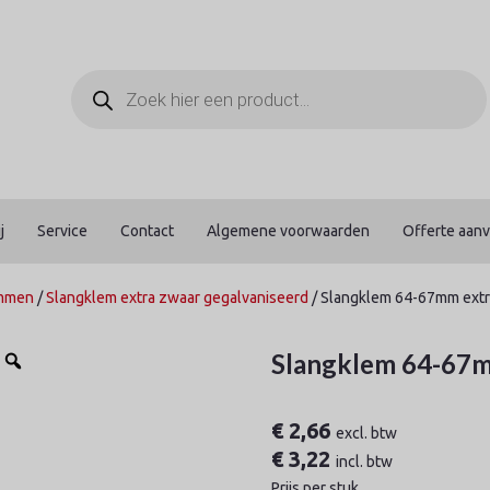
Producten
zoeken
j
Service
Contact
Algemene voorwaarden
Offerte aan
emmen
/
Slangklem extra zwaar gegalvaniseerd
/ Slangklem 64-67mm extr
Slangklem 64-67m
€
2,66
excl. btw
€
3,22
incl. btw
Prijs per stuk