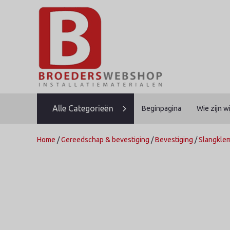
Skip
to
content
Alle Categorieën
Beginpagina
Wie zijn wi
Home
/
Gereedschap & bevestiging
/
Bevestiging
/
Slangkl