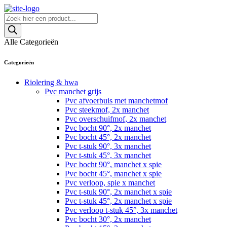
Skip
to
Producten
content
zoeken
Alle Categorieën
Categorieën
Riolering & hwa
Pvc manchet grijs
Pvc afvoerbuis met manchetmof
Pvc steekmof, 2x manchet
Pvc overschuifmof, 2x manchet
Pvc bocht 90°, 2x manchet
Pvc bocht 45°, 2x manchet
Pvc t-stuk 90°, 3x manchet
Pvc t-stuk 45°, 3x manchet
Pvc bocht 90°, manchet x spie
Pvc bocht 45°, manchet x spie
Pvc verloop, spie x manchet
Pvc t-stuk 90°, 2x manchet x spie
Pvc t-stuk 45°, 2x manchet x spie
Pvc verloop t-stuk 45°, 3x manchet
Pvc bocht 30°, 2x manchet