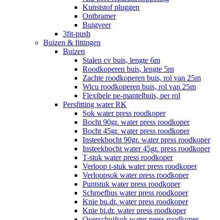
Kunststof pluggen
Ontbramer
Buigveer
3fit-push
Buizen & fittingen
Buizen
Stalen cv buis, lengte 6m
Roodkoperen buis, lengte 5m
Zachte roodkoperen buis, rol van 25m
Wicu roodkoperen buis, rol van 25m
Flexibele pe-mantelbuis, per rol
Persfitting water RK
Sok water press roodkoper
Bocht 90gr. water press roodkoper
Bocht 45gr. water press roodkoper
Insteekbocht 90gr. water press roodkoper
Insteekbocht water 45gr. press roodkoper
T-stuk water press roodkoper
Verloop t-stuk water press roodkoper
Verloopsok water press roodkoper
Puntstuk water press roodkoper
Schroefbus water press roodkoper
Knie bu.dr. water press roodkoper
Knie bi.dr. water press roodkoper
Overschuifsok water press roodkoper