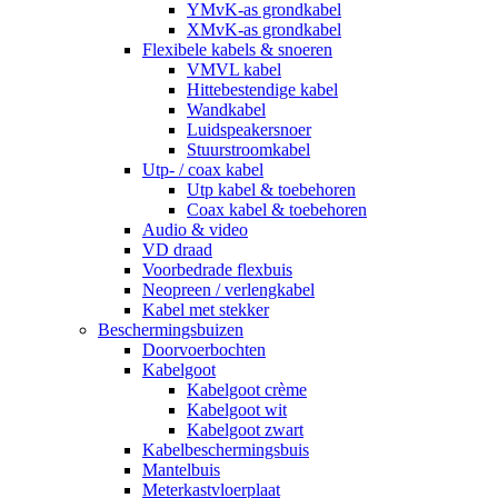
YMvK-as grondkabel
XMvK-as grondkabel
Flexibele kabels & snoeren
VMVL kabel
Hittebestendige kabel
Wandkabel
Luidspeakersnoer
Stuurstroomkabel
Utp- / coax kabel
Utp kabel & toebehoren
Coax kabel & toebehoren
Audio & video
VD draad
Voorbedrade flexbuis
Neopreen / verlengkabel
Kabel met stekker
Beschermingsbuizen
Doorvoerbochten
Kabelgoot
Kabelgoot crème
Kabelgoot wit
Kabelgoot zwart
Kabelbeschermingsbuis
Mantelbuis
Meterkastvloerplaat