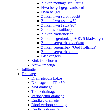
Zinken montage schuifstuk
Hwa beugel gegalvaniseerd
Hwa beugel
Zinken hwa sprongbocht
Zinken hwa t-stuk 45°
Zinken hwa t-stuk 90°
Zinken stadsuitloop
Zinken bladscheider
Zinken regentonklep + RVS bladvanger
Zinken vergaarbak vierkant
Zinken vergaarbak "Oud Hollands"
Zinken vergaarbak mini
Bladvangers
Zink toebehoren
Anti-klimbeugel
Infiltratie
Drainage
Drainagebuis kokos
Drainagebuis PP-450
Mof drainage
T-stuk drainage
Verloopstuk drainage
Eindkap drainage
Riool verloop drainage
Eindbuis drainage