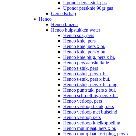
Uponor pers t-stuk gas
Uponor persknie 90gr gas
Gereedschap
Henco
Henco buizen
Henco hulpstukken water
Henco sok, pers
Henco knie, pers
Henco knie, pers x bi.
Henco knie, pers x bui.
Henco knie plug, pers x bi.
Henco pers aansluitknie
Henco t-stuk, pers
Henco t-stuk, pers x bi.
Henco t-stuk, pers x bui.
Henco t-stuk, pers x bi. plug
Henco puntstuk, pers x bui.
Henco schroefbus, pers x bi.
Henco verloop, pers
Henco verloop t-stuk, pers
Henco verloop met buiseind
Henco verloop pers
Henco verloop knelkoppeling
Henco muurplaat, pers x bi.
Henco muurplaat kort plug, pers x