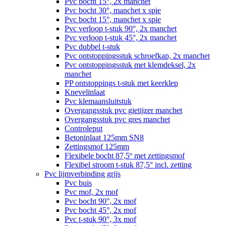
Pvc bocht 15°, 2x manchet
Pvc bocht 30°, manchet x spie
Pvc bocht 15°, manchet x spie
Pvc verloop t-stuk 90°, 2x manchet
Pvc verloop t-stuk 45°, 2x manchet
Pvc dubbel t-stuk
Pvc ontstoppingsstuk schroefkap, 2x manchet
Pvc ontstoppingsstuk met klemdeksel, 2x
manchet
PP ontstoppings t-stuk met keerklep
Knevelinlaat
Pvc klemaansluitstuk
Overgangsstuk pvc gietijzer manchet
Overgangsstuk pvc gres manchet
Controleput
Betoninlaat 125mm SN8
Zettingsmof 125mm
Flexibele bocht 87,5º met zettingsmof
Flexibel stroom t-stuk 87,5° incl. zetting
Pvc lijmverbinding grijs
Pvc buis
Pvc mof, 2x mof
Pvc bocht 90°, 2x mof
Pvc bocht 45°, 2x mof
Pvc t-stuk 90°, 3x mof