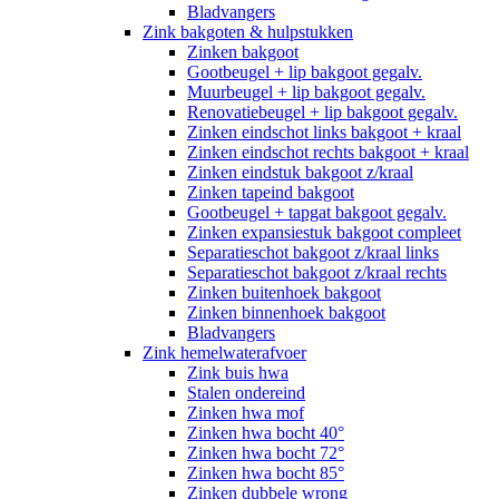
Bladvangers
Zink bakgoten & hulpstukken
Zinken bakgoot
Gootbeugel + lip bakgoot gegalv.
Muurbeugel + lip bakgoot gegalv.
Renovatiebeugel + lip bakgoot gegalv.
Zinken eindschot links bakgoot + kraal
Zinken eindschot rechts bakgoot + kraal
Zinken eindstuk bakgoot z/kraal
Zinken tapeind bakgoot
Gootbeugel + tapgat bakgoot gegalv.
Zinken expansiestuk bakgoot compleet
Separatieschot bakgoot z/kraal links
Separatieschot bakgoot z/kraal rechts
Zinken buitenhoek bakgoot
Zinken binnenhoek bakgoot
Bladvangers
Zink hemelwaterafvoer
Zink buis hwa
Stalen ondereind
Zinken hwa mof
Zinken hwa bocht 40°
Zinken hwa bocht 72°
Zinken hwa bocht 85°
Zinken dubbele wrong