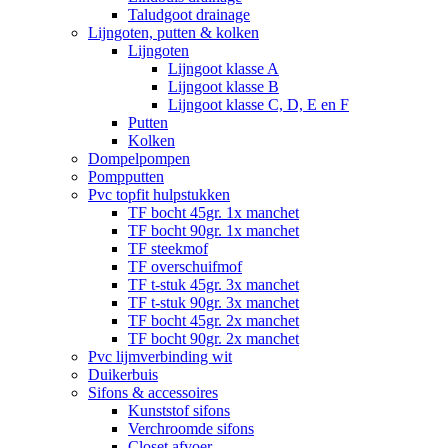
Taludgoot drainage
Lijngoten, putten & kolken
Lijngoten
Lijngoot klasse A
Lijngoot klasse B
Lijngoot klasse C, D, E en F
Putten
Kolken
Dompelpompen
Pompputten
Pvc topfit hulpstukken
TF bocht 45gr. 1x manchet
TF bocht 90gr. 1x manchet
TF steekmof
TF overschuifmof
TF t-stuk 45gr. 3x manchet
TF t-stuk 90gr. 3x manchet
TF bocht 45gr. 2x manchet
TF bocht 90gr. 2x manchet
Pvc lijmverbinding wit
Duikerbuis
Sifons & accessoires
Kunststof sifons
Verchroomde sifons
Closet afvoer