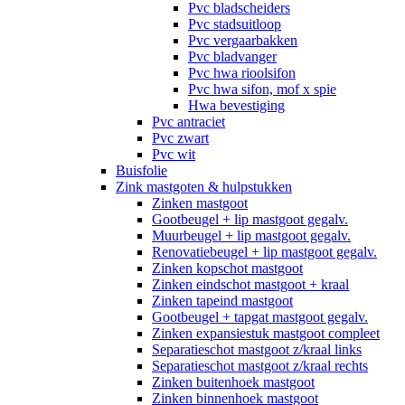
Pvc bladscheiders
Pvc stadsuitloop
Pvc vergaarbakken
Pvc bladvanger
Pvc hwa rioolsifon
Pvc hwa sifon, mof x spie
Hwa bevestiging
Pvc antraciet
Pvc zwart
Pvc wit
Buisfolie
Zink mastgoten & hulpstukken
Zinken mastgoot
Gootbeugel + lip mastgoot gegalv.
Muurbeugel + lip mastgoot gegalv.
Renovatiebeugel + lip mastgoot gegalv.
Zinken kopschot mastgoot
Zinken eindschot mastgoot + kraal
Zinken tapeind mastgoot
Gootbeugel + tapgat mastgoot gegalv.
Zinken expansiestuk mastgoot compleet
Separatieschot mastgoot z/kraal links
Separatieschot mastgoot z/kraal rechts
Zinken buitenhoek mastgoot
Zinken binnenhoek mastgoot