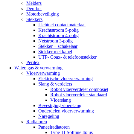
Melders
Deurbel
Motorbeveiliging
Stekkers
Lichtnet contactmateriaal
Krachtstroom 5-polig
Krachtstroom 4-polig
Netstroom 3-polig
Stekker + schakelaar
Stekker met kabel
UTP- Coax- & telefoonstekker
Perilex
Water, gas & verwarming
Vloerverwarming
Elektrische vloerverwarming
Slang & verdelers
Robot vloerverdeler composiet
Robot vloerverdeler standaard
Vloerslang
Bevestiging vloerslang
Onderdelen vloerverwarming
Naregeling
Radiatoren
Paneelradiatoren
Type 11 Softline 4plus