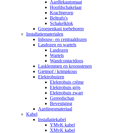
Aardlekautomaat
Hoofdschakelaar
Krachtgroep
Beltrafo's
Schakelklok
Groepenkast toebehoren
Installatiematerialen
Inbouw- en centraaldozen
Lasdozen en wartels
Lasdozen
Wartels
Wandcontactdoos
Lasklemmen en kroonstenen
Gietmof / krimpkous
Elektrobuizen
Elektrobuis crème
Elektrobuis grijs
Elektrobuis zwart
Gereedschap
Bevestiging
Aardingsmateriaal
Kabel
Installatiekabel
YMvK kabel
XMvK kabel