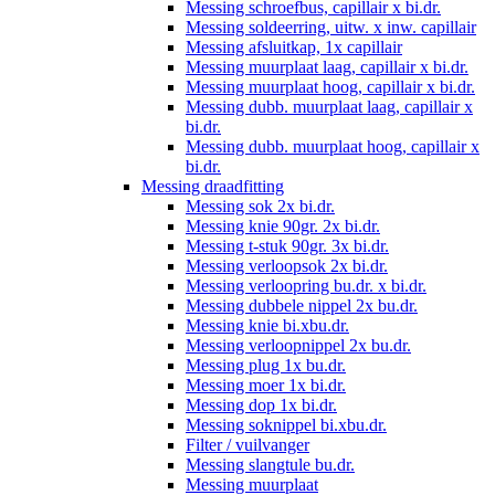
Messing schroefbus, capillair x bi.dr.
Messing soldeerring, uitw. x inw. capillair
Messing afsluitkap, 1x capillair
Messing muurplaat laag, capillair x bi.dr.
Messing muurplaat hoog, capillair x bi.dr.
Messing dubb. muurplaat laag, capillair x
bi.dr.
Messing dubb. muurplaat hoog, capillair x
bi.dr.
Messing draadfitting
Messing sok 2x bi.dr.
Messing knie 90gr. 2x bi.dr.
Messing t-stuk 90gr. 3x bi.dr.
Messing verloopsok 2x bi.dr.
Messing verloopring bu.dr. x bi.dr.
Messing dubbele nippel 2x bu.dr.
Messing knie bi.xbu.dr.
Messing verloopnippel 2x bu.dr.
Messing plug 1x bu.dr.
Messing moer 1x bi.dr.
Messing dop 1x bi.dr.
Messing soknippel bi.xbu.dr.
Filter / vuilvanger
Messing slangtule bu.dr.
Messing muurplaat