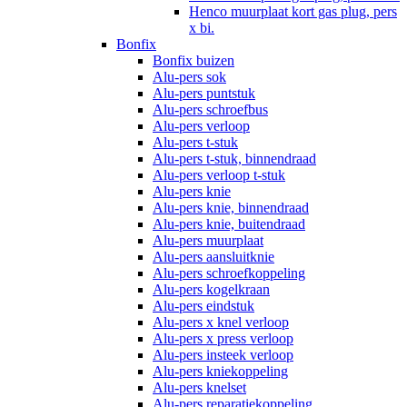
Henco muurplaat kort gas plug, pers
x bi.
Bonfix
Bonfix buizen
Alu-pers sok
Alu-pers puntstuk
Alu-pers schroefbus
Alu-pers verloop
Alu-pers t-stuk
Alu-pers t-stuk, binnendraad
Alu-pers verloop t-stuk
Alu-pers knie
Alu-pers knie, binnendraad
Alu-pers knie, buitendraad
Alu-pers muurplaat
Alu-pers aansluitknie
Alu-pers schroefkoppeling
Alu-pers kogelkraan
Alu-pers eindstuk
Alu-pers x knel verloop
Alu-pers x press verloop
Alu-pers insteek verloop
Alu-pers kniekoppeling
Alu-pers knelset
Alu-pers reparatiekoppeling