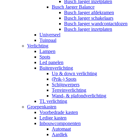
Busch Jaeger inzetplaten
Busch Jaeger Balance
Busch Jaeger afdekramen
Busch Jaeger schakelaars
Busch Jaeger wandcontactdozen
Busch Jaeger inzetplaten
Universeel
Tuinpaal
Verlichting
Lampen
Spots
Led panelen
Buitenverlichting
Up & down verlichting
(Prik-) Spots
Schijnwerpers
Terreinverlichting
Wand- & plafondverlichting
TL verlichting
Groepenkasten
Voorbedrade kasten
Ledige kasten
Inbouwcomponenten
Automaat
Aardlek