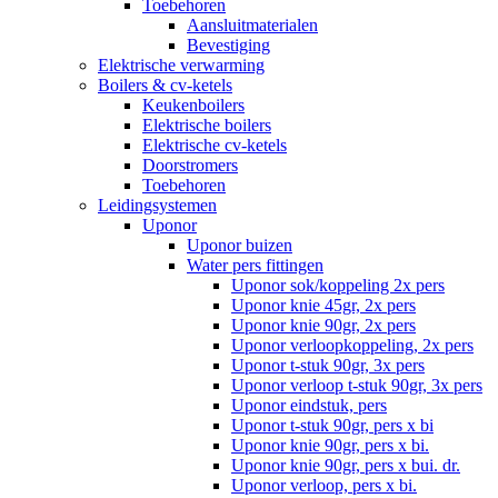
Toebehoren
Aansluitmaterialen
Bevestiging
Elektrische verwarming
Boilers & cv-ketels
Keukenboilers
Elektrische boilers
Elektrische cv-ketels
Doorstromers
Toebehoren
Leidingsystemen
Uponor
Uponor buizen
Water pers fittingen
Uponor sok/koppeling 2x pers
Uponor knie 45gr, 2x pers
Uponor knie 90gr, 2x pers
Uponor verloopkoppeling, 2x pers
Uponor t-stuk 90gr, 3x pers
Uponor verloop t-stuk 90gr, 3x pers
Uponor eindstuk, pers
Uponor t-stuk 90gr, pers x bi
Uponor knie 90gr, pers x bi.
Uponor knie 90gr, pers x bui. dr.
Uponor verloop, pers x bi.