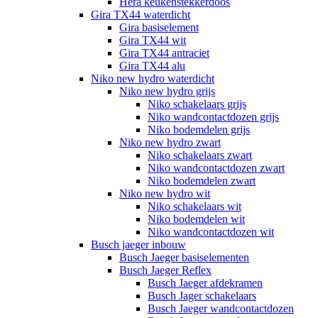
Hera keukenstekkerdoos
Gira TX44 waterdicht
Gira basiselement
Gira TX44 wit
Gira TX44 antraciet
Gira TX44 alu
Niko new hydro waterdicht
Niko new hydro grijs
Niko schakelaars grijs
Niko wandcontactdozen grijs
Niko bodemdelen grijs
Niko new hydro zwart
Niko schakelaars zwart
Niko wandcontactdozen zwart
Niko bodemdelen zwart
Niko new hydro wit
Niko schakelaars wit
Niko bodemdelen wit
Niko wandcontactdozen wit
Busch jaeger inbouw
Busch Jaeger basiselementen
Busch Jaeger Reflex
Busch Jaeger afdekramen
Busch Jager schakelaars
Busch Jaeger wandcontactdozen