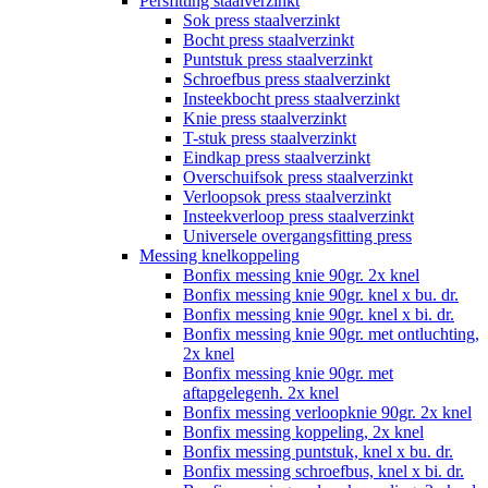
Persfitting staalverzinkt
Sok press staalverzinkt
Bocht press staalverzinkt
Puntstuk press staalverzinkt
Schroefbus press staalverzinkt
Insteekbocht press staalverzinkt
Knie press staalverzinkt
T-stuk press staalverzinkt
Eindkap press staalverzinkt
Overschuifsok press staalverzinkt
Verloopsok press staalverzinkt
Insteekverloop press staalverzinkt
Universele overgangsfitting press
Messing knelkoppeling
Bonfix messing knie 90gr. 2x knel
Bonfix messing knie 90gr. knel x bu. dr.
Bonfix messing knie 90gr. knel x bi. dr.
Bonfix messing knie 90gr. met ontluchting,
2x knel
Bonfix messing knie 90gr. met
aftapgelegenh. 2x knel
Bonfix messing verloopknie 90gr. 2x knel
Bonfix messing koppeling, 2x knel
Bonfix messing puntstuk, knel x bu. dr.
Bonfix messing schroefbus, knel x bi. dr.