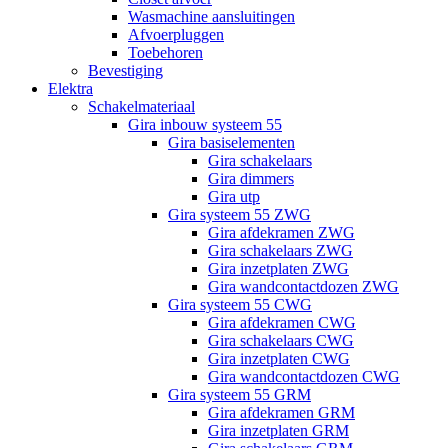
Wasmachine aansluitingen
Afvoerpluggen
Toebehoren
Bevestiging
Elektra
Schakelmateriaal
Gira inbouw systeem 55
Gira basiselementen
Gira schakelaars
Gira dimmers
Gira utp
Gira systeem 55 ZWG
Gira afdekramen ZWG
Gira schakelaars ZWG
Gira inzetplaten ZWG
Gira wandcontactdozen ZWG
Gira systeem 55 CWG
Gira afdekramen CWG
Gira schakelaars CWG
Gira inzetplaten CWG
Gira wandcontactdozen CWG
Gira systeem 55 GRM
Gira afdekramen GRM
Gira inzetplaten GRM