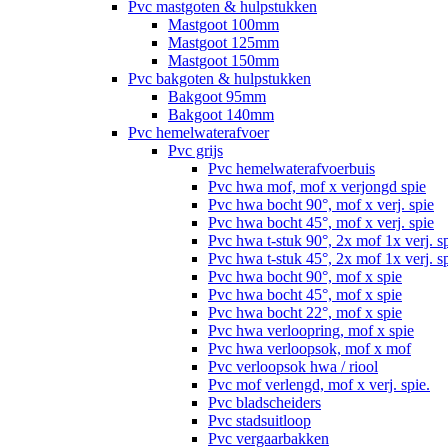
Pvc mastgoten & hulpstukken
Mastgoot 100mm
Mastgoot 125mm
Mastgoot 150mm
Pvc bakgoten & hulpstukken
Bakgoot 95mm
Bakgoot 140mm
Pvc hemelwaterafvoer
Pvc grijs
Pvc hemelwaterafvoerbuis
Pvc hwa mof, mof x verjongd spie
Pvc hwa bocht 90°, mof x verj. spie
Pvc hwa bocht 45°, mof x verj. spie
Pvc hwa t-stuk 90°, 2x mof 1x verj. s
Pvc hwa t-stuk 45°, 2x mof 1x verj. s
Pvc hwa bocht 90°, mof x spie
Pvc hwa bocht 45°, mof x spie
Pvc hwa bocht 22°, mof x spie
Pvc hwa verloopring, mof x spie
Pvc hwa verloopsok, mof x mof
Pvc verloopsok hwa / riool
Pvc mof verlengd, mof x verj. spie.
Pvc bladscheiders
Pvc stadsuitloop
Pvc vergaarbakken