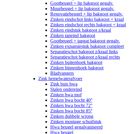
Gootbeugel + lip bakgoot gegalv.
Muurbeugel + lip bakgoot gegalv.
Renovatiebeugel + lip bakgoot gegalv.
Zinken eindschot links bakgoot + kraal
Zinken eindschot rechts bakgoot + kraal
Zinken eindstuk bakgoot z/kraal
Zinken tapeind bakgoot
Gootbeugel + tapgat bakgoot gegalv.
Zinken expansiestuk bakgoot compleet
Separatieschot bakgoot z/kraal links
Separatieschot bakgoot z/kraal rechts
Zinken buitenhoek bakgoot
Zinken binnenhoek bakgoot
Bladvangers
Zink hemelwaterafvoer
Zink buis hwa
Stalen ondereind
Zinken hwa mof
Zinken hwa bocht 40°
Zinken hwa bocht 72°
Zinken hwa bocht 85°
Zinken dubbele wrong
Zinken montage schuifstuk
Hwa beugel gegalvaniseerd
Hwa beugel