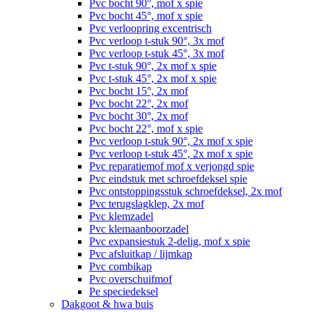
Pvc bocht 90°, mof x spie
Pvc bocht 45°, mof x spie
Pvc verloopring excentrisch
Pvc verloop t-stuk 90°, 3x mof
Pvc verloop t-stuk 45°, 3x mof
Pvc t-stuk 90°, 2x mof x spie
Pvc t-stuk 45°, 2x mof x spie
Pvc bocht 15°, 2x mof
Pvc bocht 22°, 2x mof
Pvc bocht 30°, 2x mof
Pvc bocht 22°, mof x spie
Pvc verloop t-stuk 90°, 2x mof x spie
Pvc verloop t-stuk 45°, 2x mof x spie
Pvc reparatiemof mof x verjongd spie
Pvc eindstuk met schroefdeksel spie
Pvc ontstoppingsstuk schroefdeksel, 2x mof
Pvc terugslagklep, 2x mof
Pvc klemzadel
Pvc klemaanboorzadel
Pvc expansiestuk 2-delig, mof x spie
Pvc afsluitkap / lijmkap
Pvc combikap
Pvc overschuifmof
Pe speciedeksel
Dakgoot & hwa buis