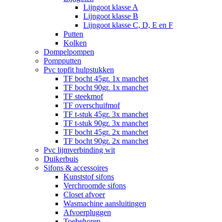
Lijngoot klasse A
Lijngoot klasse B
Lijngoot klasse C, D, E en F
Putten
Kolken
Dompelpompen
Pompputten
Pvc topfit hulpstukken
TF bocht 45gr. 1x manchet
TF bocht 90gr. 1x manchet
TF steekmof
TF overschuifmof
TF t-stuk 45gr. 3x manchet
TF t-stuk 90gr. 3x manchet
TF bocht 45gr. 2x manchet
TF bocht 90gr. 2x manchet
Pvc lijmverbinding wit
Duikerbuis
Sifons & accessoires
Kunststof sifons
Verchroomde sifons
Closet afvoer
Wasmachine aansluitingen
Afvoerpluggen
Toebehoren