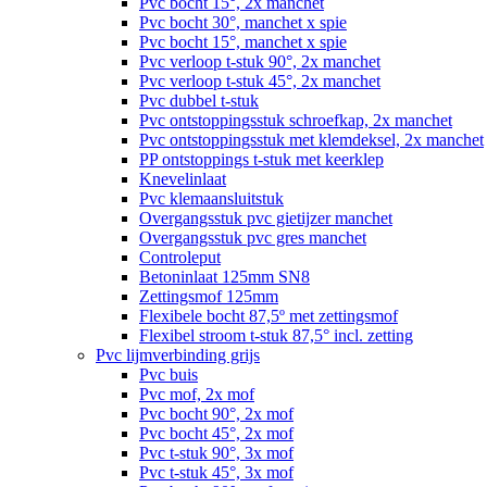
Pvc bocht 15°, 2x manchet
Pvc bocht 30°, manchet x spie
Pvc bocht 15°, manchet x spie
Pvc verloop t-stuk 90°, 2x manchet
Pvc verloop t-stuk 45°, 2x manchet
Pvc dubbel t-stuk
Pvc ontstoppingsstuk schroefkap, 2x manchet
Pvc ontstoppingsstuk met klemdeksel, 2x manchet
PP ontstoppings t-stuk met keerklep
Knevelinlaat
Pvc klemaansluitstuk
Overgangsstuk pvc gietijzer manchet
Overgangsstuk pvc gres manchet
Controleput
Betoninlaat 125mm SN8
Zettingsmof 125mm
Flexibele bocht 87,5º met zettingsmof
Flexibel stroom t-stuk 87,5° incl. zetting
Pvc lijmverbinding grijs
Pvc buis
Pvc mof, 2x mof
Pvc bocht 90°, 2x mof
Pvc bocht 45°, 2x mof
Pvc t-stuk 90°, 3x mof
Pvc t-stuk 45°, 3x mof