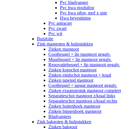
Pvc bladvanger
Pvc hwa rioolsifon
Pvc hwa sifon, mof x spie
Hwa bevestiging
Pvc antraciet
Pvc zwart
Pvc wit
Buisfolie
Zink mastgoten & hulpstukken
Zinken mastgoot
Gootbeugel + lip mastgoot gegalv.
Muurbeugel + lip mastgoot gegalv.
Renovatiebeugel + lip mastgoot gegalv.
Zinken kopschot mastgoot
Zinken eindschot mastgoot + kraal
Zinken tapeind mastgoot
Gootbeugel + tapgat mastgoot gegalv.
Zinken expansiestuk mastgoot compleet
Separatieschot mastgoot z/kraal links
Separatieschot mastgoot z/kraal rechts
Zinken buitenhoek mastgoot
Zinken binnenhoek mastgoot
Bladvangers
Zink bakgoten & hulpstukken
Zinken bakgoot