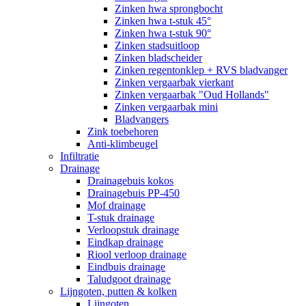
Zinken hwa sprongbocht
Zinken hwa t-stuk 45°
Zinken hwa t-stuk 90°
Zinken stadsuitloop
Zinken bladscheider
Zinken regentonklep + RVS bladvanger
Zinken vergaarbak vierkant
Zinken vergaarbak "Oud Hollands"
Zinken vergaarbak mini
Bladvangers
Zink toebehoren
Anti-klimbeugel
Infiltratie
Drainage
Drainagebuis kokos
Drainagebuis PP-450
Mof drainage
T-stuk drainage
Verloopstuk drainage
Eindkap drainage
Riool verloop drainage
Eindbuis drainage
Taludgoot drainage
Lijngoten, putten & kolken
Lijngoten