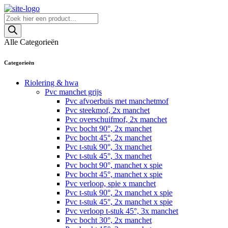
Skip
to
Producten
content
zoeken
Alle Categorieën
Categorieën
Riolering & hwa
Pvc manchet grijs
Pvc afvoerbuis met manchetmof
Pvc steekmof, 2x manchet
Pvc overschuifmof, 2x manchet
Pvc bocht 90°, 2x manchet
Pvc bocht 45°, 2x manchet
Pvc t-stuk 90°, 3x manchet
Pvc t-stuk 45°, 3x manchet
Pvc bocht 90°, manchet x spie
Pvc bocht 45°, manchet x spie
Pvc verloop, spie x manchet
Pvc t-stuk 90°, 2x manchet x spie
Pvc t-stuk 45°, 2x manchet x spie
Pvc verloop t-stuk 45°, 3x manchet
Pvc bocht 30°, 2x manchet