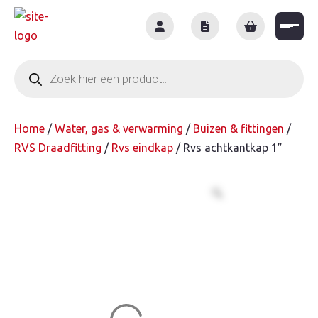
Skip
to
content
Producten
zoeken
Home
/
Water, gas & verwarming
/
Buizen & fittingen
/
RVS Draadfitting
/
Rvs eindkap
/ Rvs achtkantkap 1”