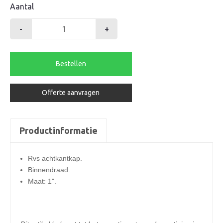
Aantal
-
+
Rvs
achtkantkap
1''
Bestellen
aantal
Offerte aanvragen
Productinformatie
Rvs achtkantkap.
Binnendraad.
Maat: 1".