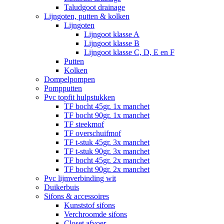
Taludgoot drainage
Lijngoten, putten & kolken
Lijngoten
Lijngoot klasse A
Lijngoot klasse B
Lijngoot klasse C, D, E en F
Putten
Kolken
Dompelpompen
Pompputten
Pvc topfit hulpstukken
TF bocht 45gr. 1x manchet
TF bocht 90gr. 1x manchet
TF steekmof
TF overschuifmof
TF t-stuk 45gr. 3x manchet
TF t-stuk 90gr. 3x manchet
TF bocht 45gr. 2x manchet
TF bocht 90gr. 2x manchet
Pvc lijmverbinding wit
Duikerbuis
Sifons & accessoires
Kunststof sifons
Verchroomde sifons
Closet afvoer