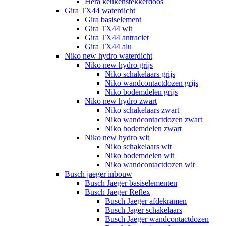
Hera keukenstekkerdoos
Gira TX44 waterdicht
Gira basiselement
Gira TX44 wit
Gira TX44 antraciet
Gira TX44 alu
Niko new hydro waterdicht
Niko new hydro grijs
Niko schakelaars grijs
Niko wandcontactdozen grijs
Niko bodemdelen grijs
Niko new hydro zwart
Niko schakelaars zwart
Niko wandcontactdozen zwart
Niko bodemdelen zwart
Niko new hydro wit
Niko schakelaars wit
Niko bodemdelen wit
Niko wandcontactdozen wit
Busch jaeger inbouw
Busch Jaeger basiselementen
Busch Jaeger Reflex
Busch Jaeger afdekramen
Busch Jager schakelaars
Busch Jaeger wandcontactdozen