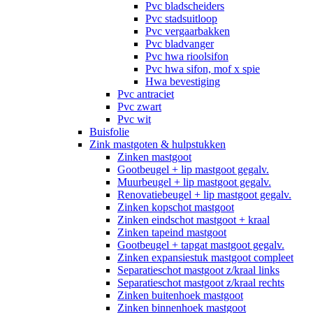
Pvc bladscheiders
Pvc stadsuitloop
Pvc vergaarbakken
Pvc bladvanger
Pvc hwa rioolsifon
Pvc hwa sifon, mof x spie
Hwa bevestiging
Pvc antraciet
Pvc zwart
Pvc wit
Buisfolie
Zink mastgoten & hulpstukken
Zinken mastgoot
Gootbeugel + lip mastgoot gegalv.
Muurbeugel + lip mastgoot gegalv.
Renovatiebeugel + lip mastgoot gegalv.
Zinken kopschot mastgoot
Zinken eindschot mastgoot + kraal
Zinken tapeind mastgoot
Gootbeugel + tapgat mastgoot gegalv.
Zinken expansiestuk mastgoot compleet
Separatieschot mastgoot z/kraal links
Separatieschot mastgoot z/kraal rechts
Zinken buitenhoek mastgoot
Zinken binnenhoek mastgoot