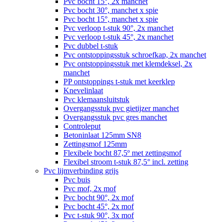
Pvc bocht 15°, 2x manchet
Pvc bocht 30°, manchet x spie
Pvc bocht 15°, manchet x spie
Pvc verloop t-stuk 90°, 2x manchet
Pvc verloop t-stuk 45°, 2x manchet
Pvc dubbel t-stuk
Pvc ontstoppingsstuk schroefkap, 2x manchet
Pvc ontstoppingsstuk met klemdeksel, 2x
manchet
PP ontstoppings t-stuk met keerklep
Knevelinlaat
Pvc klemaansluitstuk
Overgangsstuk pvc gietijzer manchet
Overgangsstuk pvc gres manchet
Controleput
Betoninlaat 125mm SN8
Zettingsmof 125mm
Flexibele bocht 87,5º met zettingsmof
Flexibel stroom t-stuk 87,5° incl. zetting
Pvc lijmverbinding grijs
Pvc buis
Pvc mof, 2x mof
Pvc bocht 90°, 2x mof
Pvc bocht 45°, 2x mof
Pvc t-stuk 90°, 3x mof