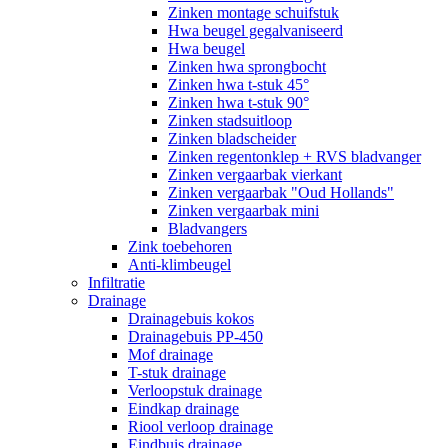
Zinken montage schuifstuk
Hwa beugel gegalvaniseerd
Hwa beugel
Zinken hwa sprongbocht
Zinken hwa t-stuk 45°
Zinken hwa t-stuk 90°
Zinken stadsuitloop
Zinken bladscheider
Zinken regentonklep + RVS bladvanger
Zinken vergaarbak vierkant
Zinken vergaarbak "Oud Hollands"
Zinken vergaarbak mini
Bladvangers
Zink toebehoren
Anti-klimbeugel
Infiltratie
Drainage
Drainagebuis kokos
Drainagebuis PP-450
Mof drainage
T-stuk drainage
Verloopstuk drainage
Eindkap drainage
Riool verloop drainage
Eindbuis drainage