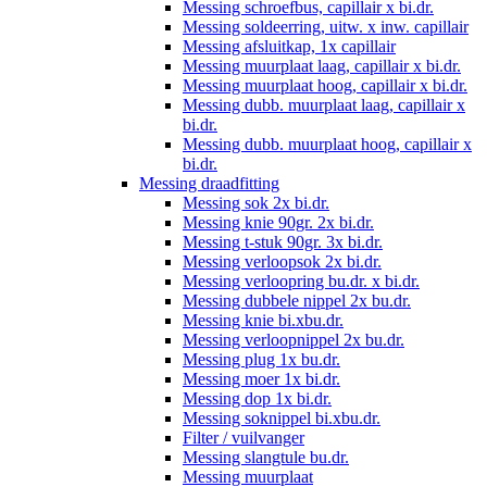
Messing schroefbus, capillair x bi.dr.
Messing soldeerring, uitw. x inw. capillair
Messing afsluitkap, 1x capillair
Messing muurplaat laag, capillair x bi.dr.
Messing muurplaat hoog, capillair x bi.dr.
Messing dubb. muurplaat laag, capillair x
bi.dr.
Messing dubb. muurplaat hoog, capillair x
bi.dr.
Messing draadfitting
Messing sok 2x bi.dr.
Messing knie 90gr. 2x bi.dr.
Messing t-stuk 90gr. 3x bi.dr.
Messing verloopsok 2x bi.dr.
Messing verloopring bu.dr. x bi.dr.
Messing dubbele nippel 2x bu.dr.
Messing knie bi.xbu.dr.
Messing verloopnippel 2x bu.dr.
Messing plug 1x bu.dr.
Messing moer 1x bi.dr.
Messing dop 1x bi.dr.
Messing soknippel bi.xbu.dr.
Filter / vuilvanger
Messing slangtule bu.dr.
Messing muurplaat