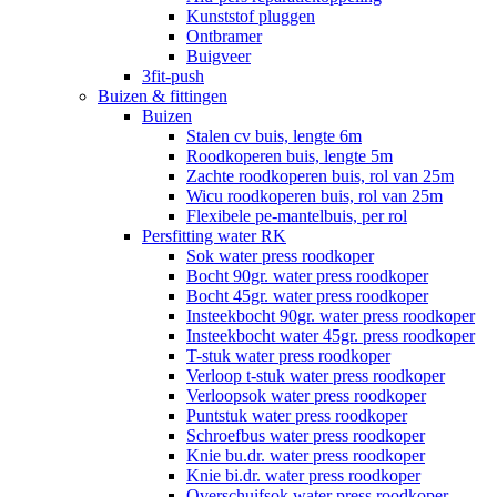
Kunststof pluggen
Ontbramer
Buigveer
3fit-push
Buizen & fittingen
Buizen
Stalen cv buis, lengte 6m
Roodkoperen buis, lengte 5m
Zachte roodkoperen buis, rol van 25m
Wicu roodkoperen buis, rol van 25m
Flexibele pe-mantelbuis, per rol
Persfitting water RK
Sok water press roodkoper
Bocht 90gr. water press roodkoper
Bocht 45gr. water press roodkoper
Insteekbocht 90gr. water press roodkoper
Insteekbocht water 45gr. press roodkoper
T-stuk water press roodkoper
Verloop t-stuk water press roodkoper
Verloopsok water press roodkoper
Puntstuk water press roodkoper
Schroefbus water press roodkoper
Knie bu.dr. water press roodkoper
Knie bi.dr. water press roodkoper
Overschuifsok water press roodkoper