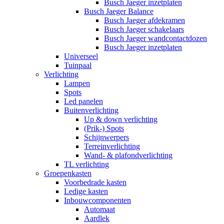
Busch Jaeger inzetplaten
Busch Jaeger Balance
Busch Jaeger afdekramen
Busch Jaeger schakelaars
Busch Jaeger wandcontactdozen
Busch Jaeger inzetplaten
Universeel
Tuinpaal
Verlichting
Lampen
Spots
Led panelen
Buitenverlichting
Up & down verlichting
(Prik-) Spots
Schijnwerpers
Terreinverlichting
Wand- & plafondverlichting
TL verlichting
Groepenkasten
Voorbedrade kasten
Ledige kasten
Inbouwcomponenten
Automaat
Aardlek