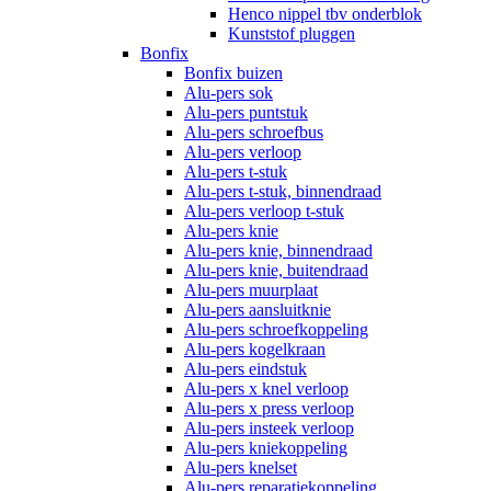
Henco nippel tbv onderblok
Kunststof pluggen
Bonfix
Bonfix buizen
Alu-pers sok
Alu-pers puntstuk
Alu-pers schroefbus
Alu-pers verloop
Alu-pers t-stuk
Alu-pers t-stuk, binnendraad
Alu-pers verloop t-stuk
Alu-pers knie
Alu-pers knie, binnendraad
Alu-pers knie, buitendraad
Alu-pers muurplaat
Alu-pers aansluitknie
Alu-pers schroefkoppeling
Alu-pers kogelkraan
Alu-pers eindstuk
Alu-pers x knel verloop
Alu-pers x press verloop
Alu-pers insteek verloop
Alu-pers kniekoppeling
Alu-pers knelset
Alu-pers reparatiekoppeling