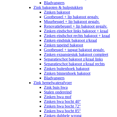
Bladvangers
Zink bakgoten & hulpstukken
Zinken bakgoot
Gootbeugel + lip bakgoot gegalv.
Muurbeugel + lip bakgoot gegalv.
Renovatiebeugel + lip bakgoot gegalv.
Zinken eindschot links bakgoot + kraal
Zinken eindschot rechts bakgoot + kraal
Zinken eindstuk bakgoot z/kraal
Zinken tapeind bakgoot
Gootbeugel + tapgat bakgoot gegalv.
Zinken expansiestuk bakgoot compleet
Separatieschot bakgoot z/kraal links
Separatieschot bakgoot z/kraal rechts
Zinken buitenhoek bakgoot
Zinken binnenhoek bakgoot
Bladvangers
Zink hemelwaterafvoer
Zink buis hwa
Stalen ondereind
Zinken hwa mof
Zinken hwa bocht 40°
Zinken hwa bocht 72°
Zinken hwa bocht 85°
Zinken dubbele wrong