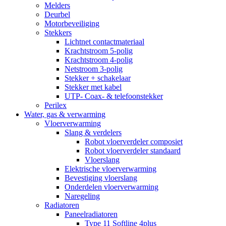
Melders
Deurbel
Motorbeveiliging
Stekkers
Lichtnet contactmateriaal
Krachtstroom 5-polig
Krachtstroom 4-polig
Netstroom 3-polig
Stekker + schakelaar
Stekker met kabel
UTP- Coax- & telefoonstekker
Perilex
Water, gas & verwarming
Vloerverwarming
Slang & verdelers
Robot vloerverdeler composiet
Robot vloerverdeler standaard
Vloerslang
Elektrische vloerverwarming
Bevestiging vloerslang
Onderdelen vloerverwarming
Naregeling
Radiatoren
Paneelradiatoren
Type 11 Softline 4plus