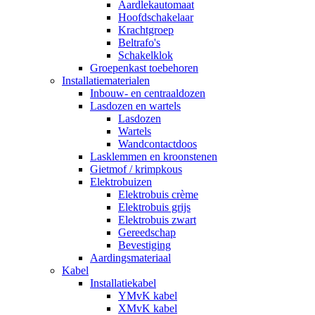
Aardlekautomaat
Hoofdschakelaar
Krachtgroep
Beltrafo's
Schakelklok
Groepenkast toebehoren
Installatiematerialen
Inbouw- en centraaldozen
Lasdozen en wartels
Lasdozen
Wartels
Wandcontactdoos
Lasklemmen en kroonstenen
Gietmof / krimpkous
Elektrobuizen
Elektrobuis crème
Elektrobuis grijs
Elektrobuis zwart
Gereedschap
Bevestiging
Aardingsmateriaal
Kabel
Installatiekabel
YMvK kabel
XMvK kabel