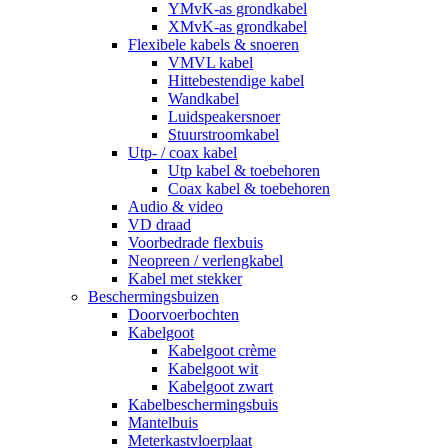
YMvK-as grondkabel
XMvK-as grondkabel
Flexibele kabels & snoeren
VMVL kabel
Hittebestendige kabel
Wandkabel
Luidspeakersnoer
Stuurstroomkabel
Utp- / coax kabel
Utp kabel & toebehoren
Coax kabel & toebehoren
Audio & video
VD draad
Voorbedrade flexbuis
Neopreen / verlengkabel
Kabel met stekker
Beschermingsbuizen
Doorvoerbochten
Kabelgoot
Kabelgoot crème
Kabelgoot wit
Kabelgoot zwart
Kabelbeschermingsbuis
Mantelbuis
Meterkastvloerplaat