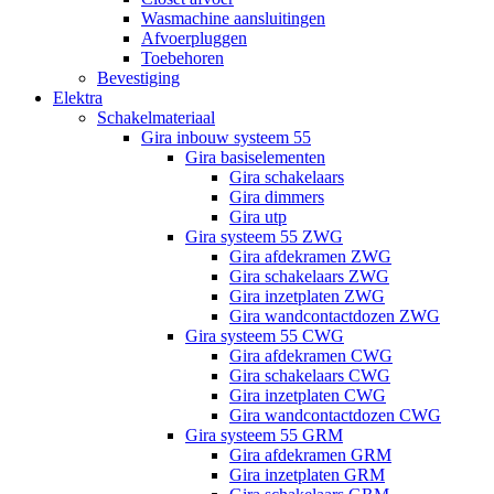
Wasmachine aansluitingen
Afvoerpluggen
Toebehoren
Bevestiging
Elektra
Schakelmateriaal
Gira inbouw systeem 55
Gira basiselementen
Gira schakelaars
Gira dimmers
Gira utp
Gira systeem 55 ZWG
Gira afdekramen ZWG
Gira schakelaars ZWG
Gira inzetplaten ZWG
Gira wandcontactdozen ZWG
Gira systeem 55 CWG
Gira afdekramen CWG
Gira schakelaars CWG
Gira inzetplaten CWG
Gira wandcontactdozen CWG
Gira systeem 55 GRM
Gira afdekramen GRM
Gira inzetplaten GRM