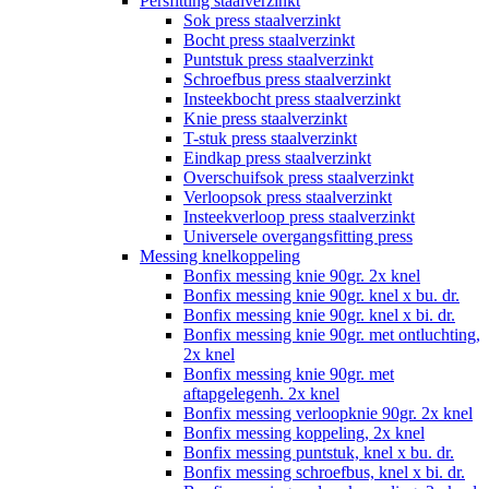
Persfitting staalverzinkt
Sok press staalverzinkt
Bocht press staalverzinkt
Puntstuk press staalverzinkt
Schroefbus press staalverzinkt
Insteekbocht press staalverzinkt
Knie press staalverzinkt
T-stuk press staalverzinkt
Eindkap press staalverzinkt
Overschuifsok press staalverzinkt
Verloopsok press staalverzinkt
Insteekverloop press staalverzinkt
Universele overgangsfitting press
Messing knelkoppeling
Bonfix messing knie 90gr. 2x knel
Bonfix messing knie 90gr. knel x bu. dr.
Bonfix messing knie 90gr. knel x bi. dr.
Bonfix messing knie 90gr. met ontluchting,
2x knel
Bonfix messing knie 90gr. met
aftapgelegenh. 2x knel
Bonfix messing verloopknie 90gr. 2x knel
Bonfix messing koppeling, 2x knel
Bonfix messing puntstuk, knel x bu. dr.
Bonfix messing schroefbus, knel x bi. dr.