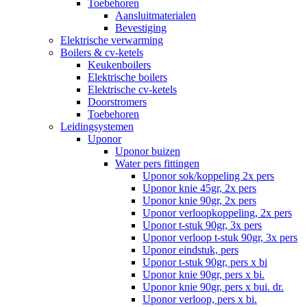
Toebehoren
Aansluitmaterialen
Bevestiging
Elektrische verwarming
Boilers & cv-ketels
Keukenboilers
Elektrische boilers
Elektrische cv-ketels
Doorstromers
Toebehoren
Leidingsystemen
Uponor
Uponor buizen
Water pers fittingen
Uponor sok/koppeling 2x pers
Uponor knie 45gr, 2x pers
Uponor knie 90gr, 2x pers
Uponor verloopkoppeling, 2x pers
Uponor t-stuk 90gr, 3x pers
Uponor verloop t-stuk 90gr, 3x pers
Uponor eindstuk, pers
Uponor t-stuk 90gr, pers x bi
Uponor knie 90gr, pers x bi.
Uponor knie 90gr, pers x bui. dr.
Uponor verloop, pers x bi.