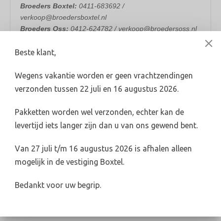
Broeders Boxtel:
0411-683692 /
verkoop@broedersboxtel.nl
Broeders Oss:
0412-624782 / verkoop@broedersoss.nl
Beste klant,
Wegens vakantie worden er geen vrachtzendingen
verzonden tussen 22 juli en 16 augustus 2026.
Levertijd 2-4 werkdagen (indien voorradig)
Pakketten worden wel verzonden, echter kan de
info@broederswebshop.nl
levertijd iets langer zijn dan u van ons gewend bent.
Online veilig & snel betalen
Van 27 juli t/m 16 augustus 2026 is afhalen alleen
mogelijk in de vestiging Boxtel.
Categorieën
Bedankt voor uw begrip.
Riolering & hwa
Elektra