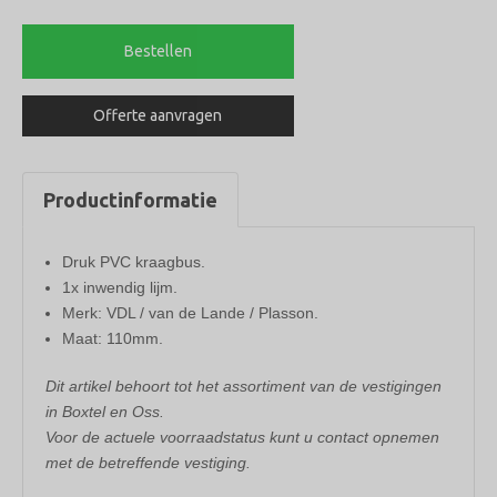
kraagbus
110mm
Bestellen
aantal
Offerte aanvragen
Productinformatie
Druk PVC kraagbus.
1x inwendig lijm.
Merk: VDL / van de Lande / Plasson.
Maat: 110mm.
Dit artikel behoort tot het assortiment van de vestigingen
in Boxtel en Oss.
Voor de actuele voorraadstatus kunt u contact opnemen
met de betreffende vestiging.