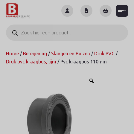
Skip
to
content
Producten
zoeken
Home
/
Beregening
/
Slangen en Buizen
/
Druk PVC
/
Druk pvc kraagbus, lijm
/ Pvc kraagbus 110mm