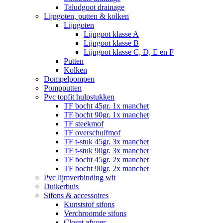
Taludgoot drainage
Lijngoten, putten & kolken
Lijngoten
Lijngoot klasse A
Lijngoot klasse B
Lijngoot klasse C, D, E en F
Putten
Kolken
Dompelpompen
Pompputten
Pvc topfit hulpstukken
TF bocht 45gr. 1x manchet
TF bocht 90gr. 1x manchet
TF steekmof
TF overschuifmof
TF t-stuk 45gr. 3x manchet
TF t-stuk 90gr. 3x manchet
TF bocht 45gr. 2x manchet
TF bocht 90gr. 2x manchet
Pvc lijmverbinding wit
Duikerbuis
Sifons & accessoires
Kunststof sifons
Verchroomde sifons
Closet afvoer