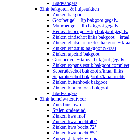
Bladvangers
Zink bakgoten & hulpstukken
Zinken bakgoot
Gootbeugel + lip bakgoot gegalv.
Muurbeugel + lip bakgoot gegalv.
Renovatiebeugel + lip bakgoot gegalv.
Zinken eindschot links bakgoot + kraal
Zinken eindschot rechts bakgoot + kraal
Zinken eindstuk bakgoot z/kraal
Zinken tapeind bakgoot
Gootbeugel + tapgat bakgoot gegalv.
Zinken expansiestuk bakgoot compleet
Separatieschot bakgoot z/kraal links
Separatieschot bakgoot z/kraal rechts
Zinken buitenhoek bakgoot
Zinken binnenhoek bakgoot
Bladvangers
Zink hemelwaterafvoer
Zink buis hwa
Stalen ondereind
Zinken hwa mof
Zinken hwa bocht 40°
Zinken hwa bocht 72°
Zinken hwa bocht 85°
Zinken dubbele wrong