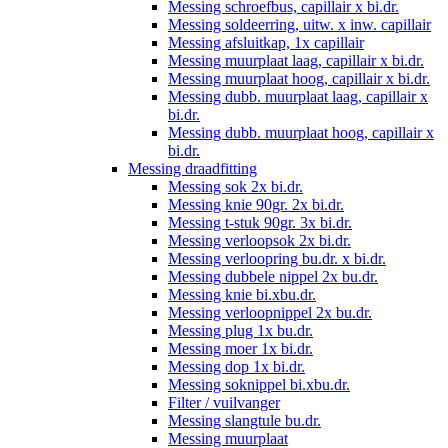
Messing schroefbus, capillair x bi.dr.
Messing soldeerring, uitw. x inw. capillair
Messing afsluitkap, 1x capillair
Messing muurplaat laag, capillair x bi.dr.
Messing muurplaat hoog, capillair x bi.dr.
Messing dubb. muurplaat laag, capillair x
bi.dr.
Messing dubb. muurplaat hoog, capillair x
bi.dr.
Messing draadfitting
Messing sok 2x bi.dr.
Messing knie 90gr. 2x bi.dr.
Messing t-stuk 90gr. 3x bi.dr.
Messing verloopsok 2x bi.dr.
Messing verloopring bu.dr. x bi.dr.
Messing dubbele nippel 2x bu.dr.
Messing knie bi.xbu.dr.
Messing verloopnippel 2x bu.dr.
Messing plug 1x bu.dr.
Messing moer 1x bi.dr.
Messing dop 1x bi.dr.
Messing soknippel bi.xbu.dr.
Filter / vuilvanger
Messing slangtule bu.dr.
Messing muurplaat