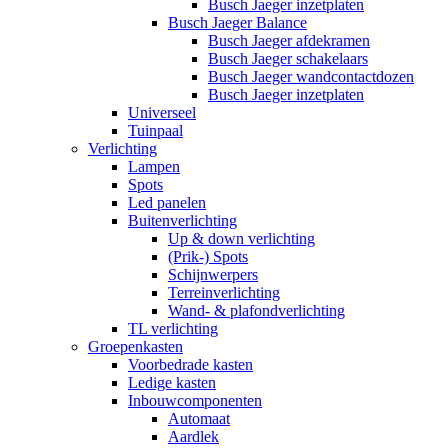
Busch Jaeger inzetplaten
Busch Jaeger Balance
Busch Jaeger afdekramen
Busch Jaeger schakelaars
Busch Jaeger wandcontactdozen
Busch Jaeger inzetplaten
Universeel
Tuinpaal
Verlichting
Lampen
Spots
Led panelen
Buitenverlichting
Up & down verlichting
(Prik-) Spots
Schijnwerpers
Terreinverlichting
Wand- & plafondverlichting
TL verlichting
Groepenkasten
Voorbedrade kasten
Ledige kasten
Inbouwcomponenten
Automaat
Aardlek