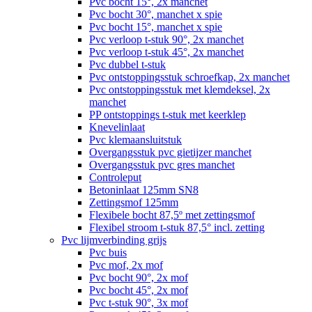
Pvc bocht 15°, 2x manchet
Pvc bocht 30°, manchet x spie
Pvc bocht 15°, manchet x spie
Pvc verloop t-stuk 90°, 2x manchet
Pvc verloop t-stuk 45°, 2x manchet
Pvc dubbel t-stuk
Pvc ontstoppingsstuk schroefkap, 2x manchet
Pvc ontstoppingsstuk met klemdeksel, 2x
manchet
PP ontstoppings t-stuk met keerklep
Knevelinlaat
Pvc klemaansluitstuk
Overgangsstuk pvc gietijzer manchet
Overgangsstuk pvc gres manchet
Controleput
Betoninlaat 125mm SN8
Zettingsmof 125mm
Flexibele bocht 87,5º met zettingsmof
Flexibel stroom t-stuk 87,5° incl. zetting
Pvc lijmverbinding grijs
Pvc buis
Pvc mof, 2x mof
Pvc bocht 90°, 2x mof
Pvc bocht 45°, 2x mof
Pvc t-stuk 90°, 3x mof