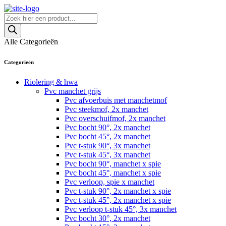
Skip
to
Producten
content
zoeken
Alle Categorieën
Categorieën
Riolering & hwa
Pvc manchet grijs
Pvc afvoerbuis met manchetmof
Pvc steekmof, 2x manchet
Pvc overschuifmof, 2x manchet
Pvc bocht 90°, 2x manchet
Pvc bocht 45°, 2x manchet
Pvc t-stuk 90°, 3x manchet
Pvc t-stuk 45°, 3x manchet
Pvc bocht 90°, manchet x spie
Pvc bocht 45°, manchet x spie
Pvc verloop, spie x manchet
Pvc t-stuk 90°, 2x manchet x spie
Pvc t-stuk 45°, 2x manchet x spie
Pvc verloop t-stuk 45°, 3x manchet
Pvc bocht 30°, 2x manchet