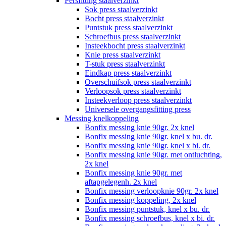
Persfitting staalverzinkt
Sok press staalverzinkt
Bocht press staalverzinkt
Puntstuk press staalverzinkt
Schroefbus press staalverzinkt
Insteekbocht press staalverzinkt
Knie press staalverzinkt
T-stuk press staalverzinkt
Eindkap press staalverzinkt
Overschuifsok press staalverzinkt
Verloopsok press staalverzinkt
Insteekverloop press staalverzinkt
Universele overgangsfitting press
Messing knelkoppeling
Bonfix messing knie 90gr. 2x knel
Bonfix messing knie 90gr. knel x bu. dr.
Bonfix messing knie 90gr. knel x bi. dr.
Bonfix messing knie 90gr. met ontluchting,
2x knel
Bonfix messing knie 90gr. met
aftapgelegenh. 2x knel
Bonfix messing verloopknie 90gr. 2x knel
Bonfix messing koppeling, 2x knel
Bonfix messing puntstuk, knel x bu. dr.
Bonfix messing schroefbus, knel x bi. dr.