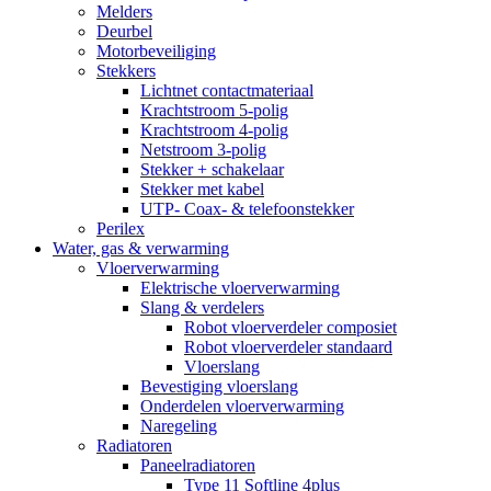
Melders
Deurbel
Motorbeveiliging
Stekkers
Lichtnet contactmateriaal
Krachtstroom 5-polig
Krachtstroom 4-polig
Netstroom 3-polig
Stekker + schakelaar
Stekker met kabel
UTP- Coax- & telefoonstekker
Perilex
Water, gas & verwarming
Vloerverwarming
Elektrische vloerverwarming
Slang & verdelers
Robot vloerverdeler composiet
Robot vloerverdeler standaard
Vloerslang
Bevestiging vloerslang
Onderdelen vloerverwarming
Naregeling
Radiatoren
Paneelradiatoren
Type 11 Softline 4plus