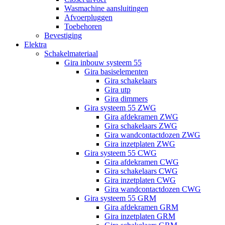
Wasmachine aansluitingen
Afvoerpluggen
Toebehoren
Bevestiging
Elektra
Schakelmateriaal
Gira inbouw systeem 55
Gira basiselementen
Gira schakelaars
Gira utp
Gira dimmers
Gira systeem 55 ZWG
Gira afdekramen ZWG
Gira schakelaars ZWG
Gira wandcontactdozen ZWG
Gira inzetplaten ZWG
Gira systeem 55 CWG
Gira afdekramen CWG
Gira schakelaars CWG
Gira inzetplaten CWG
Gira wandcontactdozen CWG
Gira systeem 55 GRM
Gira afdekramen GRM
Gira inzetplaten GRM