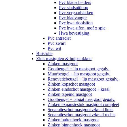
Pvc bladscheiders
Pvc stadsuitloop
Pvc vergaarbakken
Pvc bladvanger
Pvc hwa rioolsifon
Pvc hwa sifon, mof x spie
Hwa bevestiging
Pvc antraciet
Pvc zwart
Pvc wit
Buisfolie
Zink mastgoten & hulpstukken
Zinken mastgoot
Gootbeugel + lip mastgoot gegalv.
Muurbeugel + lip mastgoot gegalv.
Renovatiebeugel + lip mastgoot gegalv.
Zinken kopschot mastgoot
Zinken eindschot mastgoot + kraal
Zinken tapeind mastgoot
Gootbeugel + tapgat mastgoot gegalv.
Zinken expansiestuk mastgoot compleet
Separatieschot mastgoot z/kraal links
Separatieschot mastgoot z/kraal rechts
Zinken buitenhoek mastgoot
Zinken binnenhoek mastgoot