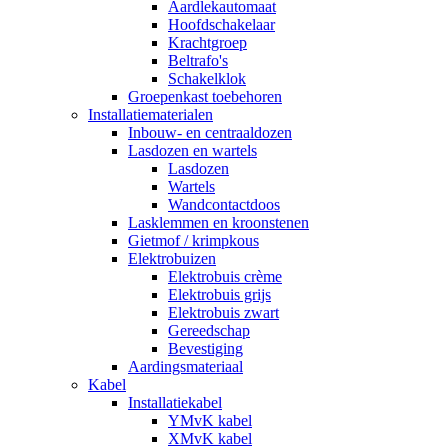
Aardlekautomaat
Hoofdschakelaar
Krachtgroep
Beltrafo's
Schakelklok
Groepenkast toebehoren
Installatiematerialen
Inbouw- en centraaldozen
Lasdozen en wartels
Lasdozen
Wartels
Wandcontactdoos
Lasklemmen en kroonstenen
Gietmof / krimpkous
Elektrobuizen
Elektrobuis crème
Elektrobuis grijs
Elektrobuis zwart
Gereedschap
Bevestiging
Aardingsmateriaal
Kabel
Installatiekabel
YMvK kabel
XMvK kabel