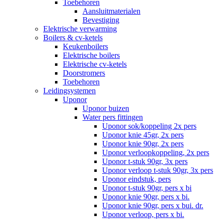
Toebehoren
Aansluitmaterialen
Bevestiging
Elektrische verwarming
Boilers & cv-ketels
Keukenboilers
Elektrische boilers
Elektrische cv-ketels
Doorstromers
Toebehoren
Leidingsystemen
Uponor
Uponor buizen
Water pers fittingen
Uponor sok/koppeling 2x pers
Uponor knie 45gr, 2x pers
Uponor knie 90gr, 2x pers
Uponor verloopkoppeling, 2x pers
Uponor t-stuk 90gr, 3x pers
Uponor verloop t-stuk 90gr, 3x pers
Uponor eindstuk, pers
Uponor t-stuk 90gr, pers x bi
Uponor knie 90gr, pers x bi.
Uponor knie 90gr, pers x bui. dr.
Uponor verloop, pers x bi.