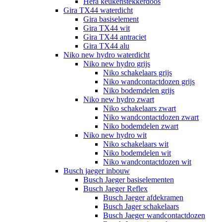
Hera keukenstekkerdoos
Gira TX44 waterdicht
Gira basiselement
Gira TX44 wit
Gira TX44 antraciet
Gira TX44 alu
Niko new hydro waterdicht
Niko new hydro grijs
Niko schakelaars grijs
Niko wandcontactdozen grijs
Niko bodemdelen grijs
Niko new hydro zwart
Niko schakelaars zwart
Niko wandcontactdozen zwart
Niko bodemdelen zwart
Niko new hydro wit
Niko schakelaars wit
Niko bodemdelen wit
Niko wandcontactdozen wit
Busch jaeger inbouw
Busch Jaeger basiselementen
Busch Jaeger Reflex
Busch Jaeger afdekramen
Busch Jager schakelaars
Busch Jaeger wandcontactdozen