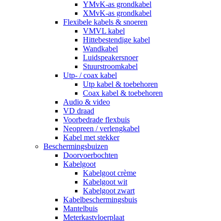
YMvK-as grondkabel
XMvK-as grondkabel
Flexibele kabels & snoeren
VMVL kabel
Hittebestendige kabel
Wandkabel
Luidspeakersnoer
Stuurstroomkabel
Utp- / coax kabel
Utp kabel & toebehoren
Coax kabel & toebehoren
Audio & video
VD draad
Voorbedrade flexbuis
Neopreen / verlengkabel
Kabel met stekker
Beschermingsbuizen
Doorvoerbochten
Kabelgoot
Kabelgoot crème
Kabelgoot wit
Kabelgoot zwart
Kabelbeschermingsbuis
Mantelbuis
Meterkastvloerplaat