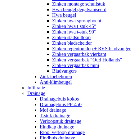
Zinken montage schuifstuk
Hwa beugel gegalvaniseerd
Hwa beugel
Zinken hwa sprongbocht
Zinken hwa t-stuk 45°
Zinken hwa t-stuk 90°
Zinken stadsuitloop
Zinken bladscheider
Zinken regentonklep + RVS bladvanger
Zinken vergaarbak vierkant
Zinken vergaarbak "Oud Hollands"
Zinken vergaarbak mini
Bladvangers
Zink toebehoren
Anti-klimbeugel
Infiltratie
Drainage
Drainagebuis kokos
Drainagebuis PP-450
Mof drainage
T-stuk drainage
Verloopstuk drainage
Eindkap drainage
Riool verloop drainage
Eindbuis drainage