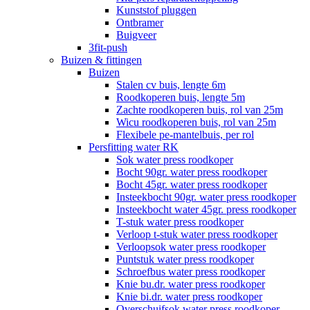
Kunststof pluggen
Ontbramer
Buigveer
3fit-push
Buizen & fittingen
Buizen
Stalen cv buis, lengte 6m
Roodkoperen buis, lengte 5m
Zachte roodkoperen buis, rol van 25m
Wicu roodkoperen buis, rol van 25m
Flexibele pe-mantelbuis, per rol
Persfitting water RK
Sok water press roodkoper
Bocht 90gr. water press roodkoper
Bocht 45gr. water press roodkoper
Insteekbocht 90gr. water press roodkoper
Insteekbocht water 45gr. press roodkoper
T-stuk water press roodkoper
Verloop t-stuk water press roodkoper
Verloopsok water press roodkoper
Puntstuk water press roodkoper
Schroefbus water press roodkoper
Knie bu.dr. water press roodkoper
Knie bi.dr. water press roodkoper
Overschuifsok water press roodkoper