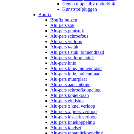
Henco nippel tbv onderblok
Kunststof pluggen
Bonfix
Bonfix buizen
Alu-pers sok
Alu-pers puntstuk
Alu-pers schroefbus
Alu-pers verloop
Alu-pers t-stuk
Alu-pers t-stuk, binnendraad
Alu-pers verloop t-stuk
Alu-pers knie
Alu-pers knie, binnendraad
Alu-pers knie, buitendraad
Alu-pers muurplaat
Alu-pers aansluitknie
Alu-pers schroefkoppeling
Alu-pers kogelkraan
Alu-pers eindstuk
Alu-pers x knel verloop
Alu-pers x press verloop
Alu-pers insteek verloop
Alu-pers kniekoppeling
Alu-pers knelset
Alu-pers reparatiekoppeling