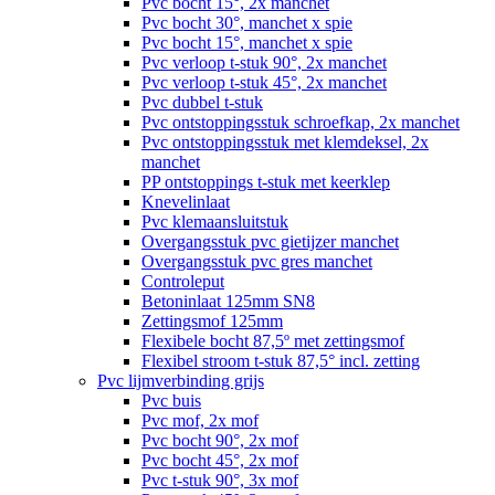
Pvc bocht 15°, 2x manchet
Pvc bocht 30°, manchet x spie
Pvc bocht 15°, manchet x spie
Pvc verloop t-stuk 90°, 2x manchet
Pvc verloop t-stuk 45°, 2x manchet
Pvc dubbel t-stuk
Pvc ontstoppingsstuk schroefkap, 2x manchet
Pvc ontstoppingsstuk met klemdeksel, 2x
manchet
PP ontstoppings t-stuk met keerklep
Knevelinlaat
Pvc klemaansluitstuk
Overgangsstuk pvc gietijzer manchet
Overgangsstuk pvc gres manchet
Controleput
Betoninlaat 125mm SN8
Zettingsmof 125mm
Flexibele bocht 87,5º met zettingsmof
Flexibel stroom t-stuk 87,5° incl. zetting
Pvc lijmverbinding grijs
Pvc buis
Pvc mof, 2x mof
Pvc bocht 90°, 2x mof
Pvc bocht 45°, 2x mof
Pvc t-stuk 90°, 3x mof