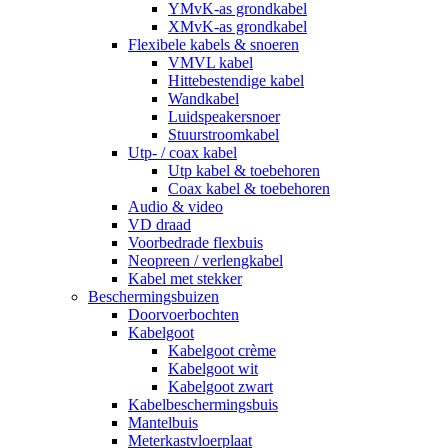
YMvK-as grondkabel
XMvK-as grondkabel
Flexibele kabels & snoeren
VMVL kabel
Hittebestendige kabel
Wandkabel
Luidspeakersnoer
Stuurstroomkabel
Utp- / coax kabel
Utp kabel & toebehoren
Coax kabel & toebehoren
Audio & video
VD draad
Voorbedrade flexbuis
Neopreen / verlengkabel
Kabel met stekker
Beschermingsbuizen
Doorvoerbochten
Kabelgoot
Kabelgoot crème
Kabelgoot wit
Kabelgoot zwart
Kabelbeschermingsbuis
Mantelbuis
Meterkastvloerplaat