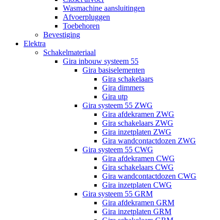
Wasmachine aansluitingen
Afvoerpluggen
Toebehoren
Bevestiging
Elektra
Schakelmateriaal
Gira inbouw systeem 55
Gira basiselementen
Gira schakelaars
Gira dimmers
Gira utp
Gira systeem 55 ZWG
Gira afdekramen ZWG
Gira schakelaars ZWG
Gira inzetplaten ZWG
Gira wandcontactdozen ZWG
Gira systeem 55 CWG
Gira afdekramen CWG
Gira schakelaars CWG
Gira wandcontactdozen CWG
Gira inzetplaten CWG
Gira systeem 55 GRM
Gira afdekramen GRM
Gira inzetplaten GRM