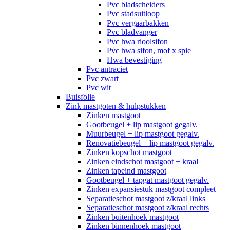
Pvc bladscheiders
Pvc stadsuitloop
Pvc vergaarbakken
Pvc bladvanger
Pvc hwa rioolsifon
Pvc hwa sifon, mof x spie
Hwa bevestiging
Pvc antraciet
Pvc zwart
Pvc wit
Buisfolie
Zink mastgoten & hulpstukken
Zinken mastgoot
Gootbeugel + lip mastgoot gegalv.
Muurbeugel + lip mastgoot gegalv.
Renovatiebeugel + lip mastgoot gegalv.
Zinken kopschot mastgoot
Zinken eindschot mastgoot + kraal
Zinken tapeind mastgoot
Gootbeugel + tapgat mastgoot gegalv.
Zinken expansiestuk mastgoot compleet
Separatieschot mastgoot z/kraal links
Separatieschot mastgoot z/kraal rechts
Zinken buitenhoek mastgoot
Zinken binnenhoek mastgoot