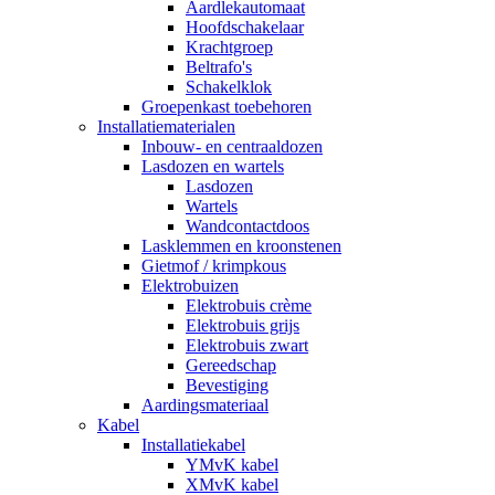
Aardlekautomaat
Hoofdschakelaar
Krachtgroep
Beltrafo's
Schakelklok
Groepenkast toebehoren
Installatiematerialen
Inbouw- en centraaldozen
Lasdozen en wartels
Lasdozen
Wartels
Wandcontactdoos
Lasklemmen en kroonstenen
Gietmof / krimpkous
Elektrobuizen
Elektrobuis crème
Elektrobuis grijs
Elektrobuis zwart
Gereedschap
Bevestiging
Aardingsmateriaal
Kabel
Installatiekabel
YMvK kabel
XMvK kabel