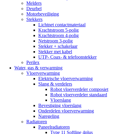
Melders
Deurbel
Motorbeveiliging
Stekkers
Lichtnet contactmateriaal
Krachtstroom 5-polig
Krachtstroom 4-polig
Netstroom 3-polig
Stekker + schakelaar
Stekker met kabel
UTP- Coax- & telefoonstekker
Perilex
Water, gas & verwarming
Vloerverwarming
Elektrische vloerverwarming
Slang & verdelers
Robot vloerverdeler composiet
Robot vloerverdeler standaard
Vloerslang
Bevestiging vloerslang
Onderdelen vloerverwarming
Naregeling
Radiatoren
Paneelradiatoren
Type 11 Softline 4plus