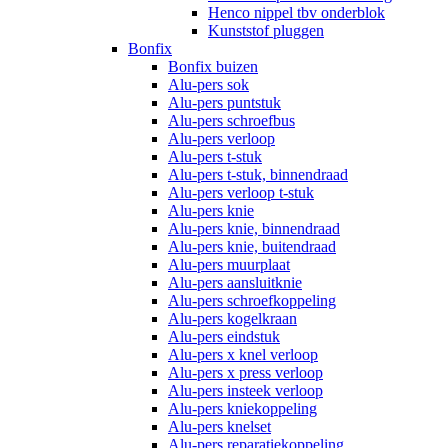
Henco nippel tbv onderblok
Kunststof pluggen
Bonfix
Bonfix buizen
Alu-pers sok
Alu-pers puntstuk
Alu-pers schroefbus
Alu-pers verloop
Alu-pers t-stuk
Alu-pers t-stuk, binnendraad
Alu-pers verloop t-stuk
Alu-pers knie
Alu-pers knie, binnendraad
Alu-pers knie, buitendraad
Alu-pers muurplaat
Alu-pers aansluitknie
Alu-pers schroefkoppeling
Alu-pers kogelkraan
Alu-pers eindstuk
Alu-pers x knel verloop
Alu-pers x press verloop
Alu-pers insteek verloop
Alu-pers kniekoppeling
Alu-pers knelset
Alu-pers reparatiekoppeling