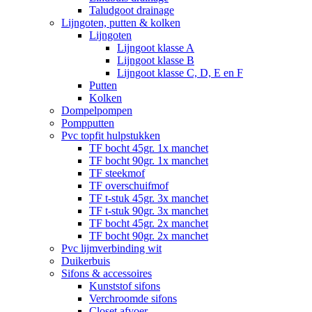
Taludgoot drainage
Lijngoten, putten & kolken
Lijngoten
Lijngoot klasse A
Lijngoot klasse B
Lijngoot klasse C, D, E en F
Putten
Kolken
Dompelpompen
Pompputten
Pvc topfit hulpstukken
TF bocht 45gr. 1x manchet
TF bocht 90gr. 1x manchet
TF steekmof
TF overschuifmof
TF t-stuk 45gr. 3x manchet
TF t-stuk 90gr. 3x manchet
TF bocht 45gr. 2x manchet
TF bocht 90gr. 2x manchet
Pvc lijmverbinding wit
Duikerbuis
Sifons & accessoires
Kunststof sifons
Verchroomde sifons
Closet afvoer