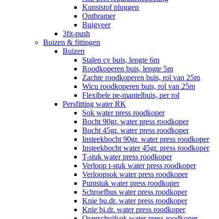
Kunststof pluggen
Ontbramer
Buigveer
3fit-push
Buizen & fittingen
Buizen
Stalen cv buis, lengte 6m
Roodkoperen buis, lengte 5m
Zachte roodkoperen buis, rol van 25m
Wicu roodkoperen buis, rol van 25m
Flexibele pe-mantelbuis, per rol
Persfitting water RK
Sok water press roodkoper
Bocht 90gr. water press roodkoper
Bocht 45gr. water press roodkoper
Insteekbocht 90gr. water press roodkoper
Insteekbocht water 45gr. press roodkoper
T-stuk water press roodkoper
Verloop t-stuk water press roodkoper
Verloopsok water press roodkoper
Puntstuk water press roodkoper
Schroefbus water press roodkoper
Knie bu.dr. water press roodkoper
Knie bi.dr. water press roodkoper
Overschuifsok water press roodkoper