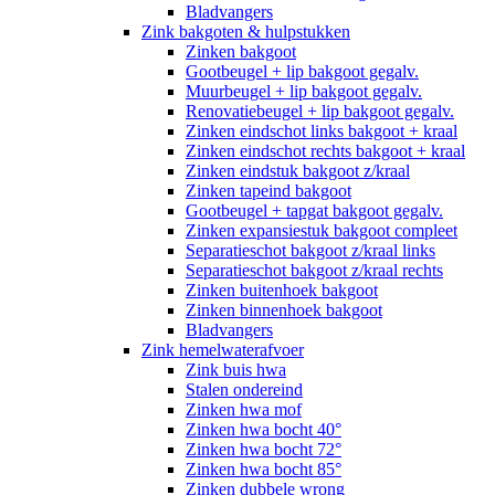
Bladvangers
Zink bakgoten & hulpstukken
Zinken bakgoot
Gootbeugel + lip bakgoot gegalv.
Muurbeugel + lip bakgoot gegalv.
Renovatiebeugel + lip bakgoot gegalv.
Zinken eindschot links bakgoot + kraal
Zinken eindschot rechts bakgoot + kraal
Zinken eindstuk bakgoot z/kraal
Zinken tapeind bakgoot
Gootbeugel + tapgat bakgoot gegalv.
Zinken expansiestuk bakgoot compleet
Separatieschot bakgoot z/kraal links
Separatieschot bakgoot z/kraal rechts
Zinken buitenhoek bakgoot
Zinken binnenhoek bakgoot
Bladvangers
Zink hemelwaterafvoer
Zink buis hwa
Stalen ondereind
Zinken hwa mof
Zinken hwa bocht 40°
Zinken hwa bocht 72°
Zinken hwa bocht 85°
Zinken dubbele wrong