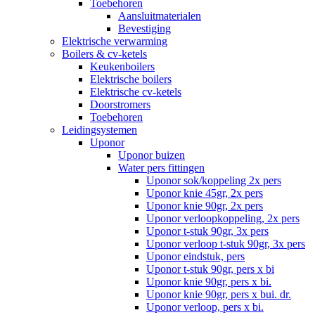
Toebehoren
Aansluitmaterialen
Bevestiging
Elektrische verwarming
Boilers & cv-ketels
Keukenboilers
Elektrische boilers
Elektrische cv-ketels
Doorstromers
Toebehoren
Leidingsystemen
Uponor
Uponor buizen
Water pers fittingen
Uponor sok/koppeling 2x pers
Uponor knie 45gr, 2x pers
Uponor knie 90gr, 2x pers
Uponor verloopkoppeling, 2x pers
Uponor t-stuk 90gr, 3x pers
Uponor verloop t-stuk 90gr, 3x pers
Uponor eindstuk, pers
Uponor t-stuk 90gr, pers x bi
Uponor knie 90gr, pers x bi.
Uponor knie 90gr, pers x bui. dr.
Uponor verloop, pers x bi.