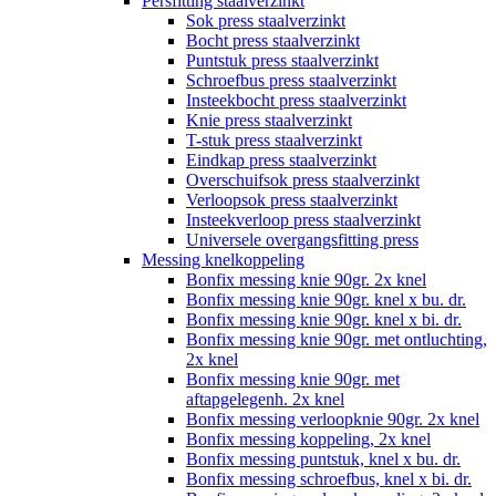
Persfitting staalverzinkt
Sok press staalverzinkt
Bocht press staalverzinkt
Puntstuk press staalverzinkt
Schroefbus press staalverzinkt
Insteekbocht press staalverzinkt
Knie press staalverzinkt
T-stuk press staalverzinkt
Eindkap press staalverzinkt
Overschuifsok press staalverzinkt
Verloopsok press staalverzinkt
Insteekverloop press staalverzinkt
Universele overgangsfitting press
Messing knelkoppeling
Bonfix messing knie 90gr. 2x knel
Bonfix messing knie 90gr. knel x bu. dr.
Bonfix messing knie 90gr. knel x bi. dr.
Bonfix messing knie 90gr. met ontluchting,
2x knel
Bonfix messing knie 90gr. met
aftapgelegenh. 2x knel
Bonfix messing verloopknie 90gr. 2x knel
Bonfix messing koppeling, 2x knel
Bonfix messing puntstuk, knel x bu. dr.
Bonfix messing schroefbus, knel x bi. dr.