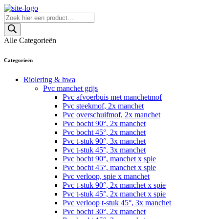
Skip
to
Producten
content
zoeken
Alle Categorieën
Categorieën
Riolering & hwa
Pvc manchet grijs
Pvc afvoerbuis met manchetmof
Pvc steekmof, 2x manchet
Pvc overschuifmof, 2x manchet
Pvc bocht 90°, 2x manchet
Pvc bocht 45°, 2x manchet
Pvc t-stuk 90°, 3x manchet
Pvc t-stuk 45°, 3x manchet
Pvc bocht 90°, manchet x spie
Pvc bocht 45°, manchet x spie
Pvc verloop, spie x manchet
Pvc t-stuk 90°, 2x manchet x spie
Pvc t-stuk 45°, 2x manchet x spie
Pvc verloop t-stuk 45°, 3x manchet
Pvc bocht 30°, 2x manchet