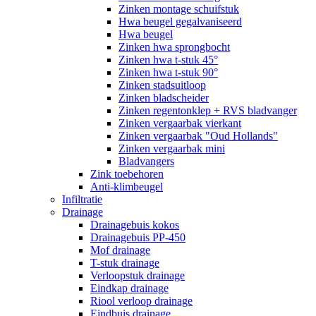
Zinken montage schuifstuk
Hwa beugel gegalvaniseerd
Hwa beugel
Zinken hwa sprongbocht
Zinken hwa t-stuk 45°
Zinken hwa t-stuk 90°
Zinken stadsuitloop
Zinken bladscheider
Zinken regentonklep + RVS bladvanger
Zinken vergaarbak vierkant
Zinken vergaarbak "Oud Hollands"
Zinken vergaarbak mini
Bladvangers
Zink toebehoren
Anti-klimbeugel
Infiltratie
Drainage
Drainagebuis kokos
Drainagebuis PP-450
Mof drainage
T-stuk drainage
Verloopstuk drainage
Eindkap drainage
Riool verloop drainage
Eindbuis drainage