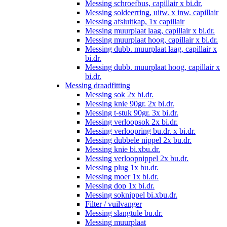
Messing schroefbus, capillair x bi.dr.
Messing soldeerring, uitw. x inw. capillair
Messing afsluitkap, 1x capillair
Messing muurplaat laag, capillair x bi.dr.
Messing muurplaat hoog, capillair x bi.dr.
Messing dubb. muurplaat laag, capillair x
bi.dr.
Messing dubb. muurplaat hoog, capillair x
bi.dr.
Messing draadfitting
Messing sok 2x bi.dr.
Messing knie 90gr. 2x bi.dr.
Messing t-stuk 90gr. 3x bi.dr.
Messing verloopsok 2x bi.dr.
Messing verloopring bu.dr. x bi.dr.
Messing dubbele nippel 2x bu.dr.
Messing knie bi.xbu.dr.
Messing verloopnippel 2x bu.dr.
Messing plug 1x bu.dr.
Messing moer 1x bi.dr.
Messing dop 1x bi.dr.
Messing soknippel bi.xbu.dr.
Filter / vuilvanger
Messing slangtule bu.dr.
Messing muurplaat