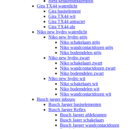
Hera keukenstekkerdoos
Gira TX44 waterdicht
Gira basiselement
Gira TX44 wit
Gira TX44 antraciet
Gira TX44 alu
Niko new hydro waterdicht
Niko new hydro grijs
Niko schakelaars grijs
Niko wandcontactdozen grijs
Niko bodemdelen grijs
Niko new hydro zwart
Niko schakelaars zwart
Niko wandcontactdozen zwart
Niko bodemdelen zwart
Niko new hydro wit
Niko schakelaars wit
Niko bodemdelen wit
Niko wandcontactdozen wit
Busch jaeger inbouw
Busch Jaeger basiselementen
Busch Jaeger Reflex
Busch Jaeger afdekramen
Busch Jager schakelaars
Busch Jaeger wandcontactdozen