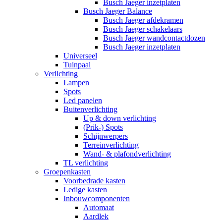
Busch Jaeger inzetplaten
Busch Jaeger Balance
Busch Jaeger afdekramen
Busch Jaeger schakelaars
Busch Jaeger wandcontactdozen
Busch Jaeger inzetplaten
Universeel
Tuinpaal
Verlichting
Lampen
Spots
Led panelen
Buitenverlichting
Up & down verlichting
(Prik-) Spots
Schijnwerpers
Terreinverlichting
Wand- & plafondverlichting
TL verlichting
Groepenkasten
Voorbedrade kasten
Ledige kasten
Inbouwcomponenten
Automaat
Aardlek