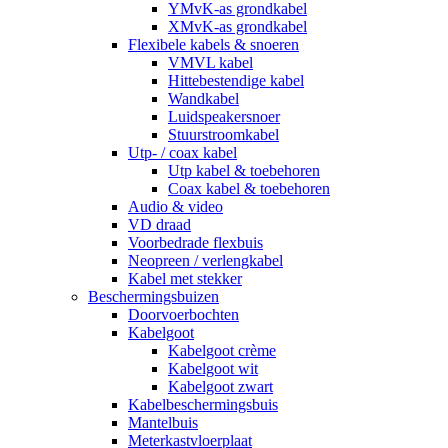
YMvK-as grondkabel
XMvK-as grondkabel
Flexibele kabels & snoeren
VMVL kabel
Hittebestendige kabel
Wandkabel
Luidspeakersnoer
Stuurstroomkabel
Utp- / coax kabel
Utp kabel & toebehoren
Coax kabel & toebehoren
Audio & video
VD draad
Voorbedrade flexbuis
Neopreen / verlengkabel
Kabel met stekker
Beschermingsbuizen
Doorvoerbochten
Kabelgoot
Kabelgoot crème
Kabelgoot wit
Kabelgoot zwart
Kabelbeschermingsbuis
Mantelbuis
Meterkastvloerplaat