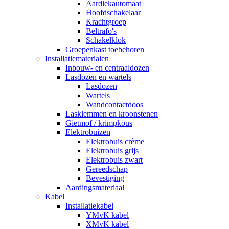
Aardlekautomaat
Hoofdschakelaar
Krachtgroep
Beltrafo's
Schakelklok
Groepenkast toebehoren
Installatiematerialen
Inbouw- en centraaldozen
Lasdozen en wartels
Lasdozen
Wartels
Wandcontactdoos
Lasklemmen en kroonstenen
Gietmof / krimpkous
Elektrobuizen
Elektrobuis crème
Elektrobuis grijs
Elektrobuis zwart
Gereedschap
Bevestiging
Aardingsmateriaal
Kabel
Installatiekabel
YMvK kabel
XMvK kabel