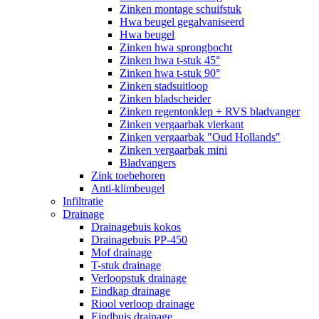
Zinken montage schuifstuk
Hwa beugel gegalvaniseerd
Hwa beugel
Zinken hwa sprongbocht
Zinken hwa t-stuk 45°
Zinken hwa t-stuk 90°
Zinken stadsuitloop
Zinken bladscheider
Zinken regentonklep + RVS bladvanger
Zinken vergaarbak vierkant
Zinken vergaarbak "Oud Hollands"
Zinken vergaarbak mini
Bladvangers
Zink toebehoren
Anti-klimbeugel
Infiltratie
Drainage
Drainagebuis kokos
Drainagebuis PP-450
Mof drainage
T-stuk drainage
Verloopstuk drainage
Eindkap drainage
Riool verloop drainage
Eindbuis drainage