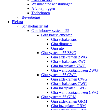
Wasmachine aansluitingen
Afvoerpluggen
Toebehoren
Bevestiging
Elektra
Schakelmateriaal
Gira inbouw systeem 55
Gira basiselementen
Gira schakelaars
Gira dimmers
Gira utp
Gira systeem 55 ZWG
Gira afdekramen ZWG
Gira schakelaars ZWG
Gira inzetplaten ZWG
Gira wandcontactdozen ZWG
Gira systeem 55 CWG
Gira afdekramen CWG
Gira schakelaars CWG
Gira inzetplaten CWG
Gira wandcontactdozen CWG
Gira systeem 55 GRM
Gira afdekramen GRM
Gira inzetplaten GRM