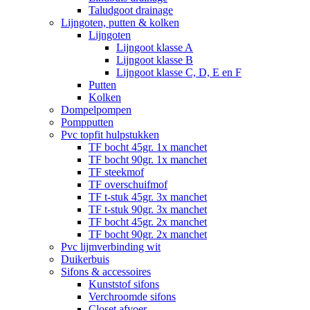
Taludgoot drainage
Lijngoten, putten & kolken
Lijngoten
Lijngoot klasse A
Lijngoot klasse B
Lijngoot klasse C, D, E en F
Putten
Kolken
Dompelpompen
Pompputten
Pvc topfit hulpstukken
TF bocht 45gr. 1x manchet
TF bocht 90gr. 1x manchet
TF steekmof
TF overschuifmof
TF t-stuk 45gr. 3x manchet
TF t-stuk 90gr. 3x manchet
TF bocht 45gr. 2x manchet
TF bocht 90gr. 2x manchet
Pvc lijmverbinding wit
Duikerbuis
Sifons & accessoires
Kunststof sifons
Verchroomde sifons
Closet afvoer