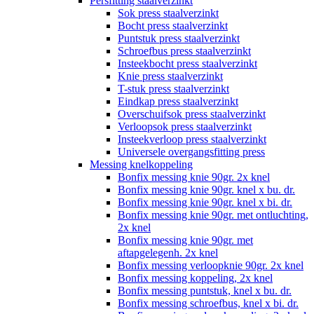
Persfitting staalverzinkt
Sok press staalverzinkt
Bocht press staalverzinkt
Puntstuk press staalverzinkt
Schroefbus press staalverzinkt
Insteekbocht press staalverzinkt
Knie press staalverzinkt
T-stuk press staalverzinkt
Eindkap press staalverzinkt
Overschuifsok press staalverzinkt
Verloopsok press staalverzinkt
Insteekverloop press staalverzinkt
Universele overgangsfitting press
Messing knelkoppeling
Bonfix messing knie 90gr. 2x knel
Bonfix messing knie 90gr. knel x bu. dr.
Bonfix messing knie 90gr. knel x bi. dr.
Bonfix messing knie 90gr. met ontluchting,
2x knel
Bonfix messing knie 90gr. met
aftapgelegenh. 2x knel
Bonfix messing verloopknie 90gr. 2x knel
Bonfix messing koppeling, 2x knel
Bonfix messing puntstuk, knel x bu. dr.
Bonfix messing schroefbus, knel x bi. dr.