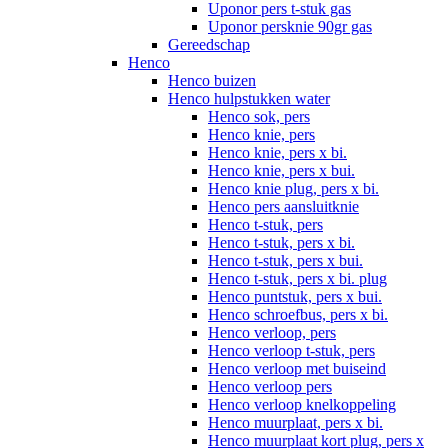
Uponor pers t-stuk gas
Uponor persknie 90gr gas
Gereedschap
Henco
Henco buizen
Henco hulpstukken water
Henco sok, pers
Henco knie, pers
Henco knie, pers x bi.
Henco knie, pers x bui.
Henco knie plug, pers x bi.
Henco pers aansluitknie
Henco t-stuk, pers
Henco t-stuk, pers x bi.
Henco t-stuk, pers x bui.
Henco t-stuk, pers x bi. plug
Henco puntstuk, pers x bui.
Henco schroefbus, pers x bi.
Henco verloop, pers
Henco verloop t-stuk, pers
Henco verloop met buiseind
Henco verloop pers
Henco verloop knelkoppeling
Henco muurplaat, pers x bi.
Henco muurplaat kort plug, pers x