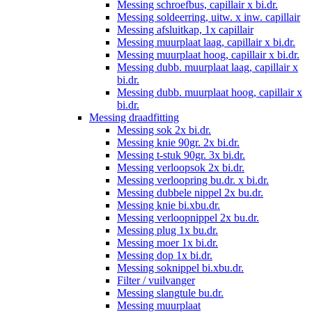
Messing schroefbus, capillair x bi.dr.
Messing soldeerring, uitw. x inw. capillair
Messing afsluitkap, 1x capillair
Messing muurplaat laag, capillair x bi.dr.
Messing muurplaat hoog, capillair x bi.dr.
Messing dubb. muurplaat laag, capillair x
bi.dr.
Messing dubb. muurplaat hoog, capillair x
bi.dr.
Messing draadfitting
Messing sok 2x bi.dr.
Messing knie 90gr. 2x bi.dr.
Messing t-stuk 90gr. 3x bi.dr.
Messing verloopsok 2x bi.dr.
Messing verloopring bu.dr. x bi.dr.
Messing dubbele nippel 2x bu.dr.
Messing knie bi.xbu.dr.
Messing verloopnippel 2x bu.dr.
Messing plug 1x bu.dr.
Messing moer 1x bi.dr.
Messing dop 1x bi.dr.
Messing soknippel bi.xbu.dr.
Filter / vuilvanger
Messing slangtule bu.dr.
Messing muurplaat