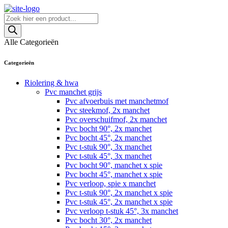
Skip
to
Producten
content
zoeken
Alle Categorieën
Categorieën
Riolering & hwa
Pvc manchet grijs
Pvc afvoerbuis met manchetmof
Pvc steekmof, 2x manchet
Pvc overschuifmof, 2x manchet
Pvc bocht 90°, 2x manchet
Pvc bocht 45°, 2x manchet
Pvc t-stuk 90°, 3x manchet
Pvc t-stuk 45°, 3x manchet
Pvc bocht 90°, manchet x spie
Pvc bocht 45°, manchet x spie
Pvc verloop, spie x manchet
Pvc t-stuk 90°, 2x manchet x spie
Pvc t-stuk 45°, 2x manchet x spie
Pvc verloop t-stuk 45°, 3x manchet
Pvc bocht 30°, 2x manchet