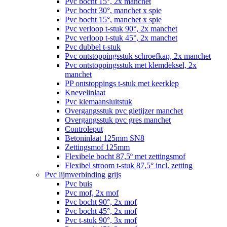
Pvc bocht 15°, 2x manchet
Pvc bocht 30°, manchet x spie
Pvc bocht 15°, manchet x spie
Pvc verloop t-stuk 90°, 2x manchet
Pvc verloop t-stuk 45°, 2x manchet
Pvc dubbel t-stuk
Pvc ontstoppingsstuk schroefkap, 2x manchet
Pvc ontstoppingsstuk met klemdeksel, 2x
manchet
PP ontstoppings t-stuk met keerklep
Knevelinlaat
Pvc klemaansluitstuk
Overgangsstuk pvc gietijzer manchet
Overgangsstuk pvc gres manchet
Controleput
Betoninlaat 125mm SN8
Zettingsmof 125mm
Flexibele bocht 87,5º met zettingsmof
Flexibel stroom t-stuk 87,5° incl. zetting
Pvc lijmverbinding grijs
Pvc buis
Pvc mof, 2x mof
Pvc bocht 90°, 2x mof
Pvc bocht 45°, 2x mof
Pvc t-stuk 90°, 3x mof