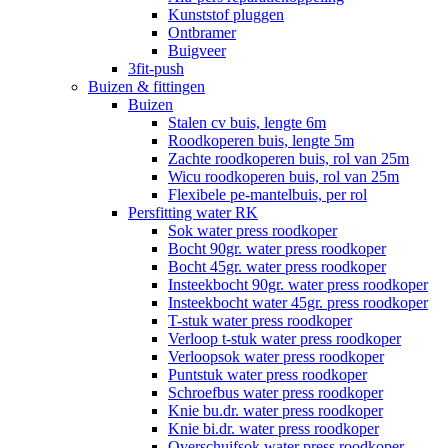
Kunststof pluggen
Ontbramer
Buigveer
3fit-push
Buizen & fittingen
Buizen
Stalen cv buis, lengte 6m
Roodkoperen buis, lengte 5m
Zachte roodkoperen buis, rol van 25m
Wicu roodkoperen buis, rol van 25m
Flexibele pe-mantelbuis, per rol
Persfitting water RK
Sok water press roodkoper
Bocht 90gr. water press roodkoper
Bocht 45gr. water press roodkoper
Insteekbocht 90gr. water press roodkoper
Insteekbocht water 45gr. press roodkoper
T-stuk water press roodkoper
Verloop t-stuk water press roodkoper
Verloopsok water press roodkoper
Puntstuk water press roodkoper
Schroefbus water press roodkoper
Knie bu.dr. water press roodkoper
Knie bi.dr. water press roodkoper
Overschuifsok water press roodkoper