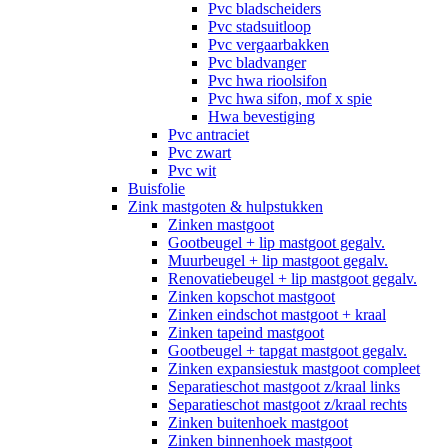
Pvc bladscheiders
Pvc stadsuitloop
Pvc vergaarbakken
Pvc bladvanger
Pvc hwa rioolsifon
Pvc hwa sifon, mof x spie
Hwa bevestiging
Pvc antraciet
Pvc zwart
Pvc wit
Buisfolie
Zink mastgoten & hulpstukken
Zinken mastgoot
Gootbeugel + lip mastgoot gegalv.
Muurbeugel + lip mastgoot gegalv.
Renovatiebeugel + lip mastgoot gegalv.
Zinken kopschot mastgoot
Zinken eindschot mastgoot + kraal
Zinken tapeind mastgoot
Gootbeugel + tapgat mastgoot gegalv.
Zinken expansiestuk mastgoot compleet
Separatieschot mastgoot z/kraal links
Separatieschot mastgoot z/kraal rechts
Zinken buitenhoek mastgoot
Zinken binnenhoek mastgoot