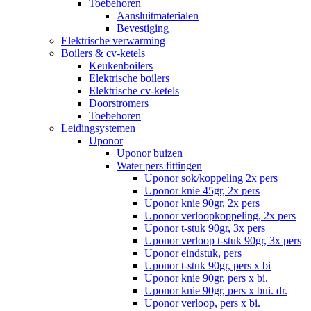
Toebehoren
Aansluitmaterialen
Bevestiging
Elektrische verwarming
Boilers & cv-ketels
Keukenboilers
Elektrische boilers
Elektrische cv-ketels
Doorstromers
Toebehoren
Leidingsystemen
Uponor
Uponor buizen
Water pers fittingen
Uponor sok/koppeling 2x pers
Uponor knie 45gr, 2x pers
Uponor knie 90gr, 2x pers
Uponor verloopkoppeling, 2x pers
Uponor t-stuk 90gr, 3x pers
Uponor verloop t-stuk 90gr, 3x pers
Uponor eindstuk, pers
Uponor t-stuk 90gr, pers x bi
Uponor knie 90gr, pers x bi.
Uponor knie 90gr, pers x bui. dr.
Uponor verloop, pers x bi.