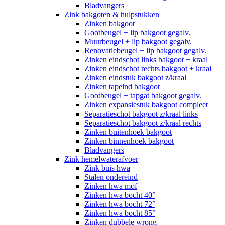
Bladvangers
Zink bakgoten & hulpstukken
Zinken bakgoot
Gootbeugel + lip bakgoot gegalv.
Muurbeugel + lip bakgoot gegalv.
Renovatiebeugel + lip bakgoot gegalv.
Zinken eindschot links bakgoot + kraal
Zinken eindschot rechts bakgoot + kraal
Zinken eindstuk bakgoot z/kraal
Zinken tapeind bakgoot
Gootbeugel + tapgat bakgoot gegalv.
Zinken expansiestuk bakgoot compleet
Separatieschot bakgoot z/kraal links
Separatieschot bakgoot z/kraal rechts
Zinken buitenhoek bakgoot
Zinken binnenhoek bakgoot
Bladvangers
Zink hemelwaterafvoer
Zink buis hwa
Stalen ondereind
Zinken hwa mof
Zinken hwa bocht 40°
Zinken hwa bocht 72°
Zinken hwa bocht 85°
Zinken dubbele wrong