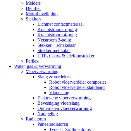
Melders
Deurbel
Motorbeveiliging
Stekkers
Lichtnet contactmateriaal
Krachtstroom 5-polig
Krachtstroom 4-polig
Netstroom 3-polig
Stekker + schakelaar
Stekker met kabel
UTP- Coax- & telefoonstekker
Perilex
Water, gas & verwarming
Vloerverwarming
Slang & verdelers
Robot vloerverdeler composiet
Robot vloerverdeler standaard
Vloerslang
Elektrische vloerverwarming
Bevestiging vloerslang
Onderdelen vloerverwarming
Naregeling
Radiatoren
Paneelradiatoren
Type 11 Softline 4plus