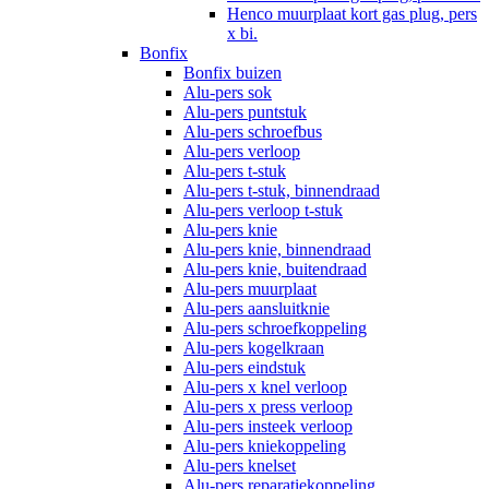
Henco muurplaat kort gas plug, pers
x bi.
Bonfix
Bonfix buizen
Alu-pers sok
Alu-pers puntstuk
Alu-pers schroefbus
Alu-pers verloop
Alu-pers t-stuk
Alu-pers t-stuk, binnendraad
Alu-pers verloop t-stuk
Alu-pers knie
Alu-pers knie, binnendraad
Alu-pers knie, buitendraad
Alu-pers muurplaat
Alu-pers aansluitknie
Alu-pers schroefkoppeling
Alu-pers kogelkraan
Alu-pers eindstuk
Alu-pers x knel verloop
Alu-pers x press verloop
Alu-pers insteek verloop
Alu-pers kniekoppeling
Alu-pers knelset
Alu-pers reparatiekoppeling