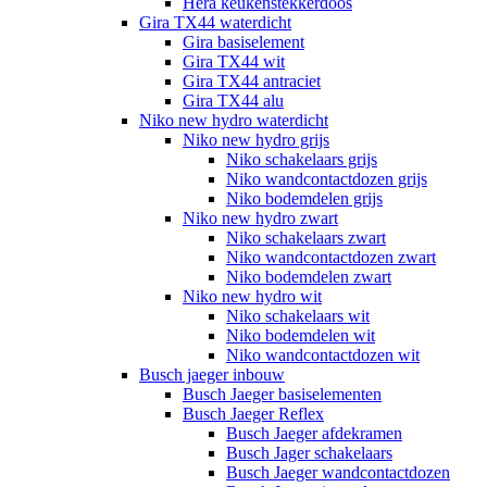
Hera keukenstekkerdoos
Gira TX44 waterdicht
Gira basiselement
Gira TX44 wit
Gira TX44 antraciet
Gira TX44 alu
Niko new hydro waterdicht
Niko new hydro grijs
Niko schakelaars grijs
Niko wandcontactdozen grijs
Niko bodemdelen grijs
Niko new hydro zwart
Niko schakelaars zwart
Niko wandcontactdozen zwart
Niko bodemdelen zwart
Niko new hydro wit
Niko schakelaars wit
Niko bodemdelen wit
Niko wandcontactdozen wit
Busch jaeger inbouw
Busch Jaeger basiselementen
Busch Jaeger Reflex
Busch Jaeger afdekramen
Busch Jager schakelaars
Busch Jaeger wandcontactdozen