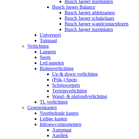
Busch Jaeger inzetplaten
Busch Jaeger Balance
Busch Jaeger afdekramen
Busch Jaeger schakelaars
Busch Jaeger wandcontactdozen
Busch Jaeger inzetplaten
Universeel
Tuinpaal
Verlichting
Lampen
Spots
Led panelen
Buitenverlichting
Up & down verlichting
(Prik-) Spots
Schijnwerpers
Terreinverlichting
Wand- & plafondverlichting
TL verlichting
Groepenkasten
Voorbedrade kasten
Ledige kasten
Inbouwcomponenten
Automaat
Aardlek