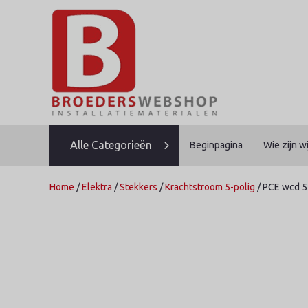
Skip
to
content
Alle Categorieën
Beginpagina
Wie zijn wi
Home
/
Elektra
/
Stekkers
/
Krachtstroom 5-polig
/ PCE wcd 5