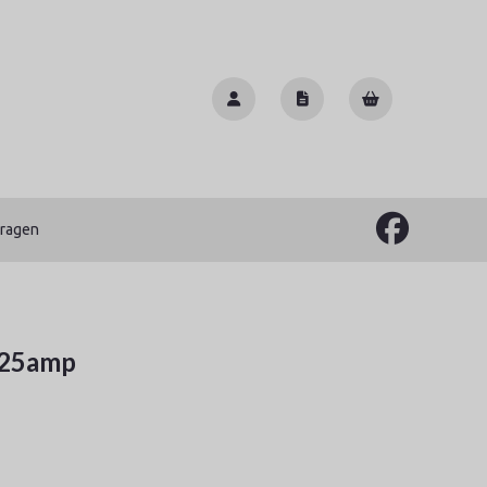
vragen
125amp