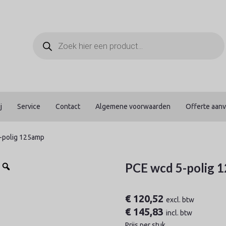
Producten
zoeken
j
Service
Contact
Algemene voorwaarden
Offerte aan
-polig 125amp
PCE wcd 5-polig 
€
120,52
excl. btw
€
145,83
incl. btw
Prijs per stuk