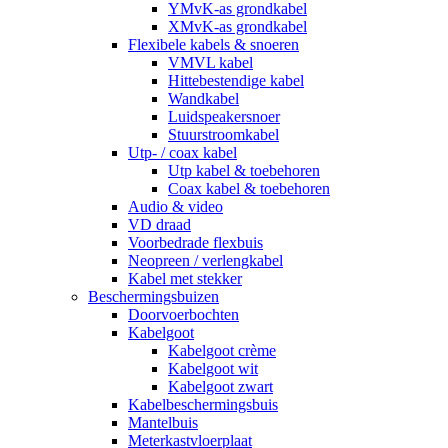
YMvK-as grondkabel
XMvK-as grondkabel
Flexibele kabels & snoeren
VMVL kabel
Hittebestendige kabel
Wandkabel
Luidspeakersnoer
Stuurstroomkabel
Utp- / coax kabel
Utp kabel & toebehoren
Coax kabel & toebehoren
Audio & video
VD draad
Voorbedrade flexbuis
Neopreen / verlengkabel
Kabel met stekker
Beschermingsbuizen
Doorvoerbochten
Kabelgoot
Kabelgoot crème
Kabelgoot wit
Kabelgoot zwart
Kabelbeschermingsbuis
Mantelbuis
Meterkastvloerplaat