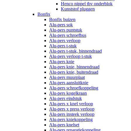
Henco nippel tbv onderblok
Kunststof pluggen
Bonfix
Bonfix buizen
Alu-pers sok
Alu-pers puntstuk
Alu-pers schroefbus
Alu-pers verloop
Alu-pers t-stuk
Alu-pers t-stuk, binnendraad
Alu-pers verloop t-stuk
Alu-pers knie
Alu-pers knie, binnendraad
Alu-pers knie, buitendraad
Alu-pers muurplaat
Alu-pers aansluitknie
Alu-pers schroefkoppeling
Alu-pers kogelkraan
Alu-pers eindstuk
Alu-pers x knel verloop
Alu-pers x press verloop
Alu-pers insteek verloop
Alu-pers kniekoppeling
Alu-pers knelset
Alu-pers reparatiekoppeling