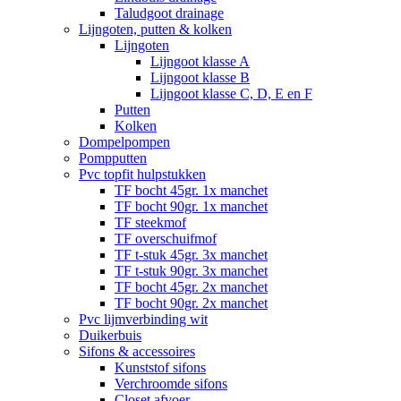
Taludgoot drainage
Lijngoten, putten & kolken
Lijngoten
Lijngoot klasse A
Lijngoot klasse B
Lijngoot klasse C, D, E en F
Putten
Kolken
Dompelpompen
Pompputten
Pvc topfit hulpstukken
TF bocht 45gr. 1x manchet
TF bocht 90gr. 1x manchet
TF steekmof
TF overschuifmof
TF t-stuk 45gr. 3x manchet
TF t-stuk 90gr. 3x manchet
TF bocht 45gr. 2x manchet
TF bocht 90gr. 2x manchet
Pvc lijmverbinding wit
Duikerbuis
Sifons & accessoires
Kunststof sifons
Verchroomde sifons
Closet afvoer