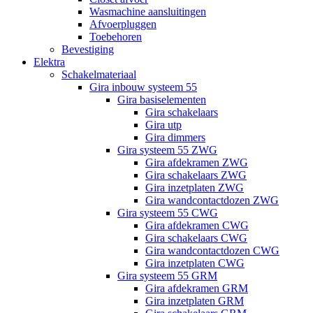
Wasmachine aansluitingen
Afvoerpluggen
Toebehoren
Bevestiging
Elektra
Schakelmateriaal
Gira inbouw systeem 55
Gira basiselementen
Gira schakelaars
Gira utp
Gira dimmers
Gira systeem 55 ZWG
Gira afdekramen ZWG
Gira schakelaars ZWG
Gira inzetplaten ZWG
Gira wandcontactdozen ZWG
Gira systeem 55 CWG
Gira afdekramen CWG
Gira schakelaars CWG
Gira wandcontactdozen CWG
Gira inzetplaten CWG
Gira systeem 55 GRM
Gira afdekramen GRM
Gira inzetplaten GRM