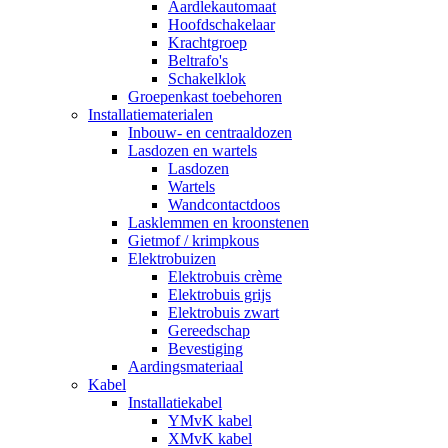
Aardlekautomaat
Hoofdschakelaar
Krachtgroep
Beltrafo's
Schakelklok
Groepenkast toebehoren
Installatiematerialen
Inbouw- en centraaldozen
Lasdozen en wartels
Lasdozen
Wartels
Wandcontactdoos
Lasklemmen en kroonstenen
Gietmof / krimpkous
Elektrobuizen
Elektrobuis crème
Elektrobuis grijs
Elektrobuis zwart
Gereedschap
Bevestiging
Aardingsmateriaal
Kabel
Installatiekabel
YMvK kabel
XMvK kabel