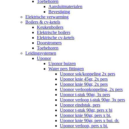
Toebehoren
Aansluitmaterialen
Bevestiging
Elektrische verwarming
Boilers & cv-ketels
Keukenboilers
Elektrische boilers
Elektrische cv-ketels
Doorstromers
Toebehoren
Leidingsystemen
Uponor
Uponor buizen
Water pers fittingen
Uponor sok/koppeling 2x pers
Uponor knie 45gr, 2x pers
Uponor knie 90gr, 2x pers
Uponor verloopkoppeling, 2x pers
Uponor t-stuk 90gr, 3x pers
Uponor verloop t-stuk 90gr, 3x pers
Uponor eindstuk, pers
Uponor t-stuk 90gr, pers x bi
Uponor knie 90gr, pers x bi.
Uponor knie 90gr, pers x bui. dr.
Uponor verloop, pers x bi.