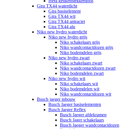
Hera keukenstekkerdoos
Gira TX44 waterdicht
Gira basiselement
Gira TX44 wit
Gira TX44 antraciet
Gira TX44 alu
Niko new hydro waterdicht
Niko new hydro grijs
Niko schakelaars grijs
Niko wandcontactdozen grijs
Niko bodemdelen grijs
Niko new hydro zwart
Niko schakelaars zwart
Niko wandcontactdozen zwart
Niko bodemdelen zwart
Niko new hydro wit
Niko schakelaars wit
Niko bodemdelen wit
Niko wandcontactdozen wit
Busch jaeger inbouw
Busch Jaeger basiselementen
Busch Jaeger Reflex
Busch Jaeger afdekramen
Busch Jager schakelaars
Busch Jaeger wandcontactdozen