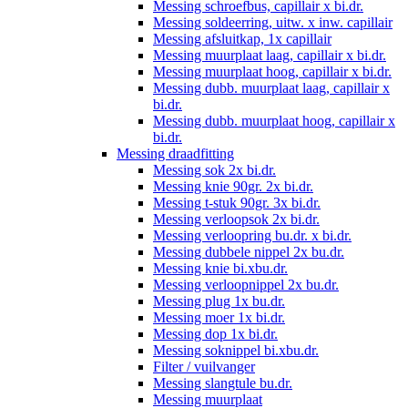
Messing schroefbus, capillair x bi.dr.
Messing soldeerring, uitw. x inw. capillair
Messing afsluitkap, 1x capillair
Messing muurplaat laag, capillair x bi.dr.
Messing muurplaat hoog, capillair x bi.dr.
Messing dubb. muurplaat laag, capillair x
bi.dr.
Messing dubb. muurplaat hoog, capillair x
bi.dr.
Messing draadfitting
Messing sok 2x bi.dr.
Messing knie 90gr. 2x bi.dr.
Messing t-stuk 90gr. 3x bi.dr.
Messing verloopsok 2x bi.dr.
Messing verloopring bu.dr. x bi.dr.
Messing dubbele nippel 2x bu.dr.
Messing knie bi.xbu.dr.
Messing verloopnippel 2x bu.dr.
Messing plug 1x bu.dr.
Messing moer 1x bi.dr.
Messing dop 1x bi.dr.
Messing soknippel bi.xbu.dr.
Filter / vuilvanger
Messing slangtule bu.dr.
Messing muurplaat