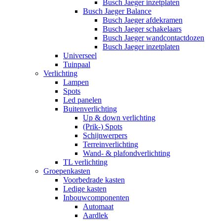
Busch Jaeger inzetplaten
Busch Jaeger Balance
Busch Jaeger afdekramen
Busch Jaeger schakelaars
Busch Jaeger wandcontactdozen
Busch Jaeger inzetplaten
Universeel
Tuinpaal
Verlichting
Lampen
Spots
Led panelen
Buitenverlichting
Up & down verlichting
(Prik-) Spots
Schijnwerpers
Terreinverlichting
Wand- & plafondverlichting
TL verlichting
Groepenkasten
Voorbedrade kasten
Ledige kasten
Inbouwcomponenten
Automaat
Aardlek