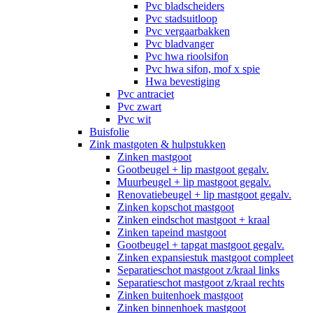
Pvc bladscheiders
Pvc stadsuitloop
Pvc vergaarbakken
Pvc bladvanger
Pvc hwa rioolsifon
Pvc hwa sifon, mof x spie
Hwa bevestiging
Pvc antraciet
Pvc zwart
Pvc wit
Buisfolie
Zink mastgoten & hulpstukken
Zinken mastgoot
Gootbeugel + lip mastgoot gegalv.
Muurbeugel + lip mastgoot gegalv.
Renovatiebeugel + lip mastgoot gegalv.
Zinken kopschot mastgoot
Zinken eindschot mastgoot + kraal
Zinken tapeind mastgoot
Gootbeugel + tapgat mastgoot gegalv.
Zinken expansiestuk mastgoot compleet
Separatieschot mastgoot z/kraal links
Separatieschot mastgoot z/kraal rechts
Zinken buitenhoek mastgoot
Zinken binnenhoek mastgoot