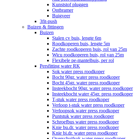
Kunststof pluggen
Ontbramer
Buigveer
3fit-push
Buizen & fittingen
Buizen
Stalen cv buis, lengte 6m
Roodkoperen buis, lengte 5m
Zachte roodkoperen buis, rol van 25m
Wicu roodkoperen buis, rol van 25m
Flexibele pe-mantelbuis, per rol
Persfitting water RK
Sok water press roodkoper
Bocht 90gr. water press roodkoper
Bocht 45gr. water press roodkoper
Insteekbocht 90gr. water press roodkoper
Insteekbocht water 45gr. press roodkoper
T-stuk water press roodkoper
Verloop t-stuk water press roodkoper
Verloopsok water press roodkoper
Puntstuk water press roodkoper
Schroefbus water press roodkoper
Knie bu.dr. water press roodkoper
Knie bi.dr. water press roodkoper
Overschuifsok water press roodkoper