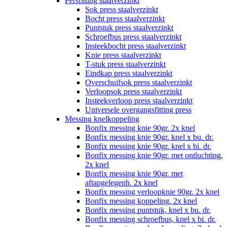
Persfitting staalverzinkt
Sok press staalverzinkt
Bocht press staalverzinkt
Puntstuk press staalverzinkt
Schroefbus press staalverzinkt
Insteekbocht press staalverzinkt
Knie press staalverzinkt
T-stuk press staalverzinkt
Eindkap press staalverzinkt
Overschuifsok press staalverzinkt
Verloopsok press staalverzinkt
Insteekverloop press staalverzinkt
Universele overgangsfitting press
Messing knelkoppeling
Bonfix messing knie 90gr. 2x knel
Bonfix messing knie 90gr. knel x bu. dr.
Bonfix messing knie 90gr. knel x bi. dr.
Bonfix messing knie 90gr. met ontluchting,
2x knel
Bonfix messing knie 90gr. met
aftapgelegenh. 2x knel
Bonfix messing verloopknie 90gr. 2x knel
Bonfix messing koppeling, 2x knel
Bonfix messing puntstuk, knel x bu. dr.
Bonfix messing schroefbus, knel x bi. dr.