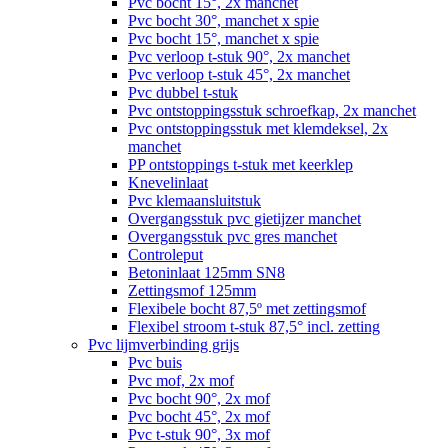
Pvc bocht 15°, 2x manchet
Pvc bocht 30°, manchet x spie
Pvc bocht 15°, manchet x spie
Pvc verloop t-stuk 90°, 2x manchet
Pvc verloop t-stuk 45°, 2x manchet
Pvc dubbel t-stuk
Pvc ontstoppingsstuk schroefkap, 2x manchet
Pvc ontstoppingsstuk met klemdeksel, 2x
manchet
PP ontstoppings t-stuk met keerklep
Knevelinlaat
Pvc klemaansluitstuk
Overgangsstuk pvc gietijzer manchet
Overgangsstuk pvc gres manchet
Controleput
Betoninlaat 125mm SN8
Zettingsmof 125mm
Flexibele bocht 87,5º met zettingsmof
Flexibel stroom t-stuk 87,5° incl. zetting
Pvc lijmverbinding grijs
Pvc buis
Pvc mof, 2x mof
Pvc bocht 90°, 2x mof
Pvc bocht 45°, 2x mof
Pvc t-stuk 90°, 3x mof