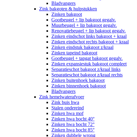
Bladvangers
Zink bakgoten & hulpstukken
Zinken bakgoot
Gootbeugel + lip bakgoot gegalv.
Muurbeugel + lip bakgoot gegalv.
Renovatiebeugel + lip bakgoot gegalv.
Zinken eindschot links bakgoot + kraal
Zinken eindschot rechts bakgoot + kraal
Zinken eindstuk bakgoot z/kraal
Zinken tapeind bakgoot
Gootbeugel + tapgat bakgoot gegalv.
Zinken expansiestuk bakgoot compleet
Separatieschot bakgoot z/kraal links
Separatieschot bakgoot z/kraal rechts
Zinken buitenhoek bakgoot
Zinken binnenhoek bakgoot
Bladvangers
Zink hemelwaterafvoer
Zink buis hwa
Stalen ondereind
Zinken hwa mof
Zinken hwa bocht 40°
Zinken hwa bocht 72°
Zinken hwa bocht 85°
Zinken dubbele wrong