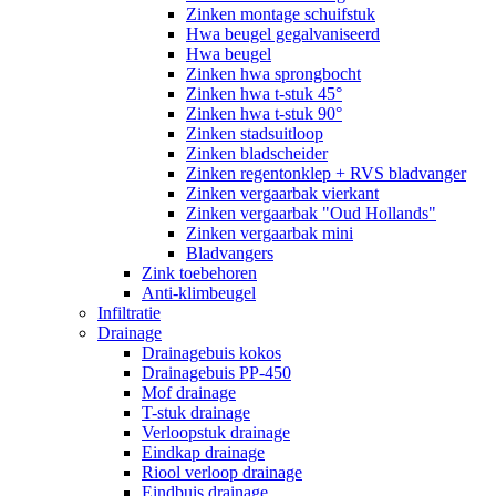
Zinken montage schuifstuk
Hwa beugel gegalvaniseerd
Hwa beugel
Zinken hwa sprongbocht
Zinken hwa t-stuk 45°
Zinken hwa t-stuk 90°
Zinken stadsuitloop
Zinken bladscheider
Zinken regentonklep + RVS bladvanger
Zinken vergaarbak vierkant
Zinken vergaarbak "Oud Hollands"
Zinken vergaarbak mini
Bladvangers
Zink toebehoren
Anti-klimbeugel
Infiltratie
Drainage
Drainagebuis kokos
Drainagebuis PP-450
Mof drainage
T-stuk drainage
Verloopstuk drainage
Eindkap drainage
Riool verloop drainage
Eindbuis drainage