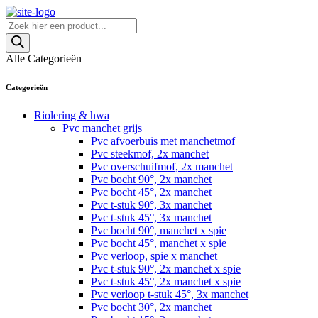
Skip
to
Producten
content
zoeken
Alle Categorieën
Categorieën
Riolering & hwa
Pvc manchet grijs
Pvc afvoerbuis met manchetmof
Pvc steekmof, 2x manchet
Pvc overschuifmof, 2x manchet
Pvc bocht 90°, 2x manchet
Pvc bocht 45°, 2x manchet
Pvc t-stuk 90°, 3x manchet
Pvc t-stuk 45°, 3x manchet
Pvc bocht 90°, manchet x spie
Pvc bocht 45°, manchet x spie
Pvc verloop, spie x manchet
Pvc t-stuk 90°, 2x manchet x spie
Pvc t-stuk 45°, 2x manchet x spie
Pvc verloop t-stuk 45°, 3x manchet
Pvc bocht 30°, 2x manchet