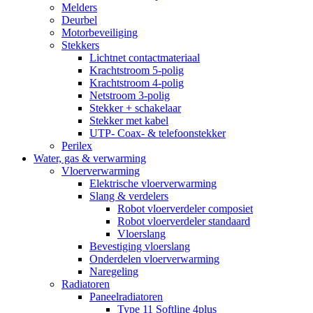
Melders
Deurbel
Motorbeveiliging
Stekkers
Lichtnet contactmateriaal
Krachtstroom 5-polig
Krachtstroom 4-polig
Netstroom 3-polig
Stekker + schakelaar
Stekker met kabel
UTP- Coax- & telefoonstekker
Perilex
Water, gas & verwarming
Vloerverwarming
Elektrische vloerverwarming
Slang & verdelers
Robot vloerverdeler composiet
Robot vloerverdeler standaard
Vloerslang
Bevestiging vloerslang
Onderdelen vloerverwarming
Naregeling
Radiatoren
Paneelradiatoren
Type 11 Softline 4plus