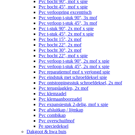
Pvc bocht 90°, mof x spie
Pvc bocht 45°, mof x spie
Pvc verloopring excentrisch
Pvc verloop t-stuk 90°, 3x mof
Pvc verloop t-stuk 45°, 3x mof
Pvc t-stuk 90°, 2x mof x spie
Pvc t-stuk 45°, 2x mof x spie
Pvc bocht 15°, 2x mof
Pvc bocht 22°, 2x mof
Pvc bocht 30°, 2x mof
Pvc bocht 22°, mof x spie
Pvc verloop t-stuk 90°, 2x mof x spie
Pvc verloop t-stuk 45°, 2x mof x spie
Pvc reparatiemof mof x verjongd spie
Pvc eindstuk met schroefdeksel spie
Pvc ontstoppingsstuk schroefdeksel, 2x mof
Pvc terugslagklep, 2x mof
Pvc klemzadel
Pvc klemaanboorzadel
Pvc expansiestuk 2-delig, mof x spie
Pvc afsluitkap / lijmkap
Pvc combikap
Pvc overschuifmof
Pe speciedeksel
Dakgoot & hwa buis