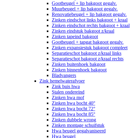
Gootbeugel + lip bakgoot gegalv.
Muurbeugel + lip bakgoot gegalv.
Renovatiebeugel + lip bakgoot gegalv.
Zinken eindschot links bakgoot + kraal
Zinken eindschot rechts bakgoot + kraal
Zinken eindstuk bakgoot z/kraal
Zinken tapeind bakgoot
Gootbeugel + tapgat bakgoot gegalv.
Zinken expansiestuk bakgoot compleet
Separatieschot bakgoot z/kraal links
Separatieschot bakgoot z/kraal rechts
Zinken buitenhoek bakgoot
Zinken binnenhoek bakgoot
Bladvangers
Zink hemelwaterafvoer
Zink buis hwa
Stalen ondereind
Zinken hwa mof
Zinken hwa bocht 40°
Zinken hwa bocht 72°
Zinken hwa bocht 85°
Zinken dubbele wrong
Zinken montage schuifstuk
Hwa beugel gegalvaniseerd
Hwa beugel