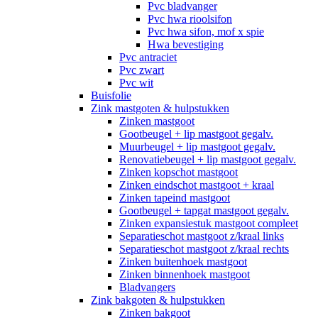
Pvc bladvanger
Pvc hwa rioolsifon
Pvc hwa sifon, mof x spie
Hwa bevestiging
Pvc antraciet
Pvc zwart
Pvc wit
Buisfolie
Zink mastgoten & hulpstukken
Zinken mastgoot
Gootbeugel + lip mastgoot gegalv.
Muurbeugel + lip mastgoot gegalv.
Renovatiebeugel + lip mastgoot gegalv.
Zinken kopschot mastgoot
Zinken eindschot mastgoot + kraal
Zinken tapeind mastgoot
Gootbeugel + tapgat mastgoot gegalv.
Zinken expansiestuk mastgoot compleet
Separatieschot mastgoot z/kraal links
Separatieschot mastgoot z/kraal rechts
Zinken buitenhoek mastgoot
Zinken binnenhoek mastgoot
Bladvangers
Zink bakgoten & hulpstukken
Zinken bakgoot