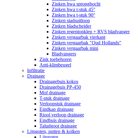
Zinken hwa sprongbocht
Zinken hwa t-stuk 45°
Zinken hwa t-stuk 90°
Zinken stadsuitloop
Zinken bladscheider
Zinken regentonklep + RVS bladvanger
Zinken vergaarbak vierkant
Zinken vergaarbak "Oud Hollands"
Zinken vergaarbak mini
Bladvangers
Zink toebehoren
Anti-klimbeugel
Infiltratie
Drainage
Drainagebuis kokos
Drainagebuis PP-450
Mof drainage
T-stuk drainage
Verloopstuk drainage
Eindkap drainage
Riool verloop drainage
Eindbuis drainage
Taludgoot drainage
Lijngoten, putten & kolken
Lijngoten