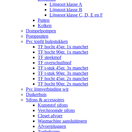
Lijngoot klasse A
Lijngoot klasse B
Lijngoot klasse C, D, E en F
Putten
Kolken
Dompelpompen
Pompputten
Pvc topfit hulpstukken
TF bocht 45gr. 1x manchet
TF bocht 90gr. 1x manchet
TF steekmof
TF overschuifmof
TF t-stuk 45gr. 3x manchet
TF t-stuk 90gr. 3x manchet
TF bocht 45gr. 2x manchet
TF bocht 90gr. 2x manchet
Pvc lijmverbinding wit
Duikerbuis
Sifons & accessoires
Kunststof sifons
Verchroomde sifons
Closet afvoer
Wasmachine aansluitingen
Afvoerpluggen
Toebehoren