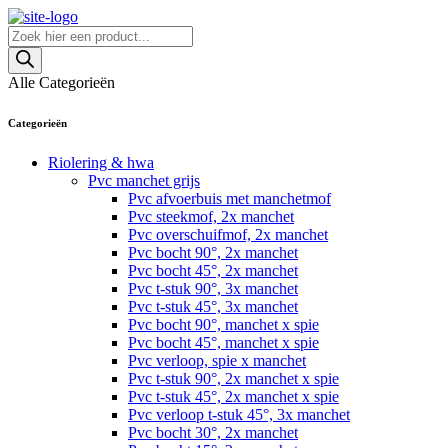
Skip
to
Producten
content
zoeken
Alle Categorieën
Categorieën
Riolering & hwa
Pvc manchet grijs
Pvc afvoerbuis met manchetmof
Pvc steekmof, 2x manchet
Pvc overschuifmof, 2x manchet
Pvc bocht 90°, 2x manchet
Pvc bocht 45°, 2x manchet
Pvc t-stuk 90°, 3x manchet
Pvc t-stuk 45°, 3x manchet
Pvc bocht 90°, manchet x spie
Pvc bocht 45°, manchet x spie
Pvc verloop, spie x manchet
Pvc t-stuk 90°, 2x manchet x spie
Pvc t-stuk 45°, 2x manchet x spie
Pvc verloop t-stuk 45°, 3x manchet
Pvc bocht 30°, 2x manchet