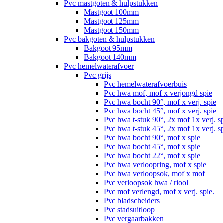
Pvc mastgoten & hulpstukken
Mastgoot 100mm
Mastgoot 125mm
Mastgoot 150mm
Pvc bakgoten & hulpstukken
Bakgoot 95mm
Bakgoot 140mm
Pvc hemelwaterafvoer
Pvc grijs
Pvc hemelwaterafvoerbuis
Pvc hwa mof, mof x verjongd spie
Pvc hwa bocht 90°, mof x verj. spie
Pvc hwa bocht 45°, mof x verj. spie
Pvc hwa t-stuk 90°, 2x mof 1x verj. s
Pvc hwa t-stuk 45°, 2x mof 1x verj. s
Pvc hwa bocht 90°, mof x spie
Pvc hwa bocht 45°, mof x spie
Pvc hwa bocht 22°, mof x spie
Pvc hwa verloopring, mof x spie
Pvc hwa verloopsok, mof x mof
Pvc verloopsok hwa / riool
Pvc mof verlengd, mof x verj. spie.
Pvc bladscheiders
Pvc stadsuitloop
Pvc vergaarbakken