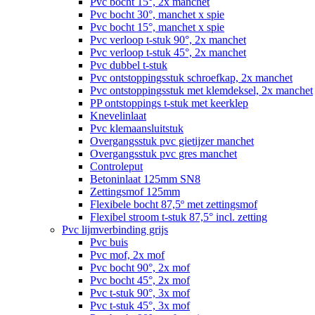
Pvc bocht 15°, 2x manchet
Pvc bocht 30°, manchet x spie
Pvc bocht 15°, manchet x spie
Pvc verloop t-stuk 90°, 2x manchet
Pvc verloop t-stuk 45°, 2x manchet
Pvc dubbel t-stuk
Pvc ontstoppingsstuk schroefkap, 2x manchet
Pvc ontstoppingsstuk met klemdeksel, 2x manchet
PP ontstoppings t-stuk met keerklep
Knevelinlaat
Pvc klemaansluitstuk
Overgangsstuk pvc gietijzer manchet
Overgangsstuk pvc gres manchet
Controleput
Betoninlaat 125mm SN8
Zettingsmof 125mm
Flexibele bocht 87,5º met zettingsmof
Flexibel stroom t-stuk 87,5° incl. zetting
Pvc lijmverbinding grijs
Pvc buis
Pvc mof, 2x mof
Pvc bocht 90°, 2x mof
Pvc bocht 45°, 2x mof
Pvc t-stuk 90°, 3x mof
Pvc t-stuk 45°, 3x mof