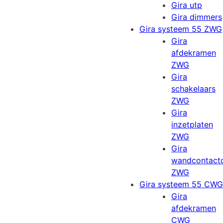
Gira utp
Gira dimmers
Gira systeem 55 ZWG
Gira
afdekramen
ZWG
Gira
schakelaars
ZWG
Gira
inzetplaten
ZWG
Gira
wandcontact
ZWG
Gira systeem 55 CWG
Gira
afdekramen
CWG