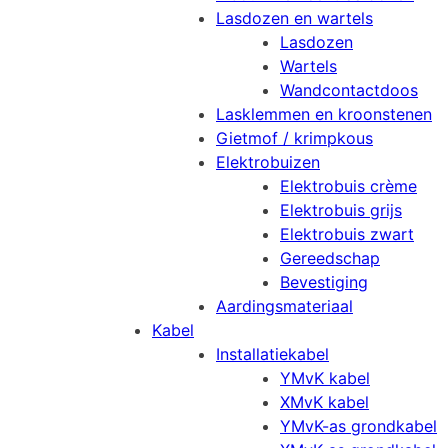
Lasdozen en wartels
Lasdozen
Wartels
Wandcontactdoos
Lasklemmen en kroonstenen
Gietmof / krimpkous
Elektrobuizen
Elektrobuis crème
Elektrobuis grijs
Elektrobuis zwart
Gereedschap
Bevestiging
Aardingsmateriaal
Kabel
Installatiekabel
YMvK kabel
XMvK kabel
YMvK-as grondkabel