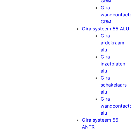
GRM
Gira
wandcontact
GRM
Gira systeem 55 ALU
Gira
afdekraam
alu
Gira
inzetplaten
alu
Gira
schakelaars
alu
Gira
wandcontact
alu
Gira systeem 55
ANTR