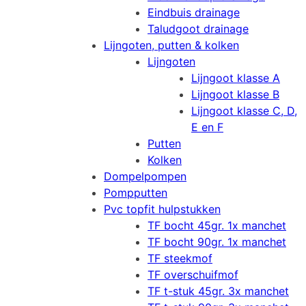
Eindbuis drainage
Taludgoot drainage
Lijngoten, putten & kolken
Lijngoten
Lijngoot klasse A
Lijngoot klasse B
Lijngoot klasse C, D,
E en F
Putten
Kolken
Dompelpompen
Pompputten
Pvc topfit hulpstukken
TF bocht 45gr. 1x manchet
TF bocht 90gr. 1x manchet
TF steekmof
TF overschuifmof
TF t-stuk 45gr. 3x manchet