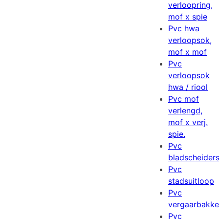
verloopring,
mof x spie
Pvc hwa
verloopsok,
mof x mof
Pvc
verloopsok
hwa / riool
Pvc mof
verlengd,
mof x verj.
spie.
Pvc
bladscheider
Pvc
stadsuitloop
Pvc
vergaarbakk
Pvc