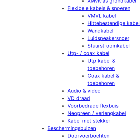
XMvK-as grondkabel
Flexibele kabels & snoeren
VMVL kabel
Hittebestendige kabel
Wandkabel
Luidspeakersnoer
Stuurstroomkabel
Utp- / coax kabel
Utp kabel &
toebehoren
Coax kabel &
toebehoren
Audio & video
VD draad
Voorbedrade flexbuis
Neopreen / verlengkabel
Kabel met stekker
Beschermingsbuizen
Doorvoerbochten