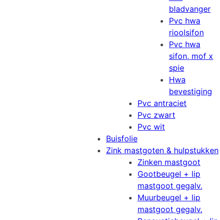
bladvanger
Pvc hwa
rioolsifon
Pvc hwa
sifon, mof x
spie
Hwa
bevestiging
Pvc antraciet
Pvc zwart
Pvc wit
Buisfolie
Zink mastgoten & hulpstukken
Zinken mastgoot
Gootbeugel + lip
mastgoot gegalv.
Muurbeugel + lip
mastgoot gegalv.