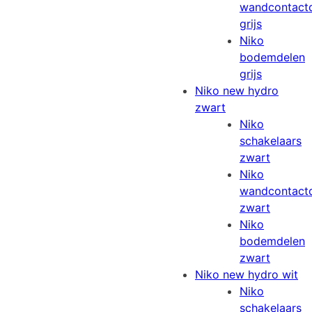
wandcontact
grijs
Niko
bodemdelen
grijs
Niko new hydro
zwart
Niko
schakelaars
zwart
Niko
wandcontact
zwart
Niko
bodemdelen
zwart
Niko new hydro wit
Niko
schakelaars