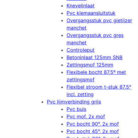
Knevelinlaat
Pvc klemaansluitstuk
Overgangsstuk pvc gietijzer
manchet
Overgangsstuk pvc gres
manchet
Controleput
Betoninlaat 125mm SN8
Zettingsmof 125mm
Flexibele bocht 87,5º met
zettingsmof
Flexibel stroom t-stuk 87,5°
incl. zetting
Pvc lijmverbinding grijs
Pvc buis
Pvc mof, 2x mof
Pvc bocht 90°, 2x mof
Pvc bocht 45°, 2x mof