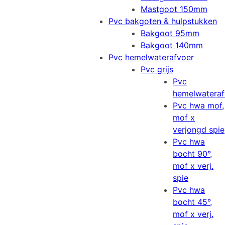
Mastgoot 150mm
Pvc bakgoten & hulpstukken
Bakgoot 95mm
Bakgoot 140mm
Pvc hemelwaterafvoer
Pvc grijs
Pvc
hemelwateraf
Pvc hwa mof,
mof x
verjongd spie
Pvc hwa
bocht 90°,
mof x verj.
spie
Pvc hwa
bocht 45°,
mof x verj.