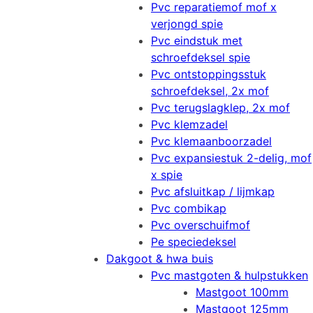
Pvc reparatiemof mof x
verjongd spie
Pvc eindstuk met
schroefdeksel spie
Pvc ontstoppingsstuk
schroefdeksel, 2x mof
Pvc terugslagklep, 2x mof
Pvc klemzadel
Pvc klemaanboorzadel
Pvc expansiestuk 2-delig, mof
x spie
Pvc afsluitkap / lijmkap
Pvc combikap
Pvc overschuifmof
Pe speciedeksel
Dakgoot & hwa buis
Pvc mastgoten & hulpstukken
Mastgoot 100mm
Mastgoot 125mm