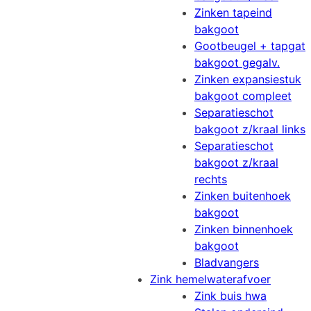
Zinken tapeind
bakgoot
Gootbeugel + tapgat
bakgoot gegalv.
Zinken expansiestuk
bakgoot compleet
Separatieschot
bakgoot z/kraal links
Separatieschot
bakgoot z/kraal
rechts
Zinken buitenhoek
bakgoot
Zinken binnenhoek
bakgoot
Bladvangers
Zink hemelwaterafvoer
Zink buis hwa