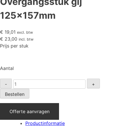
Overgangsstuk gij
125x157mm
€
19,01
excl. btw
€
23,00
incl. btw
Prijs per stuk
Aantal
Overgangsstuk
-
+
gij
Bestellen
125x157mm
aantal
Offerte aanvragen
Productinformatie