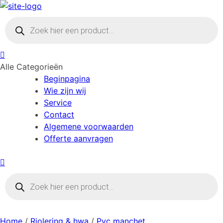
Skip
to
Producten
zoeken
content
Alle Categorieën
Beginpagina
Wie zijn wij
Service
Contact
Algemene voorwaarden
Offerte aanvragen
Producten
zoeken
Home
/
Riolering & hwa
/
Pvc manchet