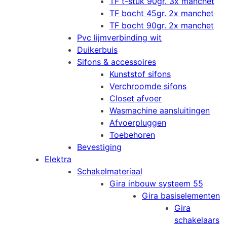
TF t-stuk 90gr. 3x manchet
TF bocht 45gr. 2x manchet
TF bocht 90gr. 2x manchet
Pvc lijmverbinding wit
Duikerbuis
Sifons & accessoires
Kunststof sifons
Verchroomde sifons
Closet afvoer
Wasmachine aansluitingen
Afvoerpluggen
Toebehoren
Bevestiging
Elektra
Schakelmateriaal
Gira inbouw systeem 55
Gira basiselementen
Gira
schakelaars