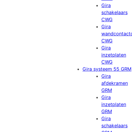
Gira
schakelaars
CWG
Gira
wandcontact
CWG
Gira
inzetplaten
CWG
Gira systeem 55 GRM
Gira
afdekramen
GRM
Gira
inzetplaten
GRM
Gira
schakelaars