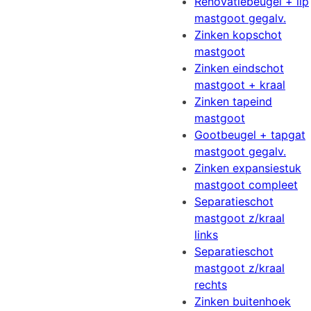
Renovatiebeugel + lip
mastgoot gegalv.
Zinken kopschot
mastgoot
Zinken eindschot
mastgoot + kraal
Zinken tapeind
mastgoot
Gootbeugel + tapgat
mastgoot gegalv.
Zinken expansiestuk
mastgoot compleet
Separatieschot
mastgoot z/kraal
links
Separatieschot
mastgoot z/kraal
rechts
Zinken buitenhoek