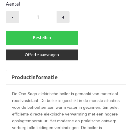
Aantal
-
+
Oso
saga
boiler
Bestellen
150
liter
Offerte aanvragen
aantal
Productinformatie
De Oso Saga elektrische boiler is gemaakt van materiaal
roestvaststaal. De boiler is geschikt in de meeste situaties
voor de behoeften aan warm water in gezinnen. Simpele,
efficiënte directe elektrische verwarming met een hogere
opslagtemperatuur. Het moderne en praktische ontwerp
verbergt alle leidingen verbindingen. De boiler is