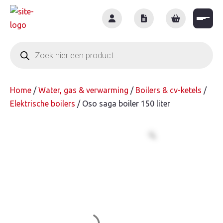
Skip
to
content
Producten
zoeken
Home
/
Water, gas & verwarming
/
Boilers & cv-ketels
/
Elektrische boilers
/ Oso saga boiler 150 liter