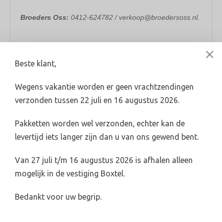
Broeders Oss:
0412-624782 / verkoop@broedersoss.nl.
Beste klant,
Wegens vakantie worden er geen vrachtzendingen
Levertijd 2-4 werkdagen (indien voorradig)
verzonden tussen 22 juli en 16 augustus 2026.
info@broederswebshop.nl
Online veilig & snel betalen
Pakketten worden wel verzonden, echter kan de
levertijd iets langer zijn dan u van ons gewend bent.
Van 27 juli t/m 16 augustus 2026 is afhalen alleen
Categorieën
mogelijk in de vestiging Boxtel.
Riolering & hwa
Bedankt voor uw begrip.
Elektra
Water, gas & verwarming