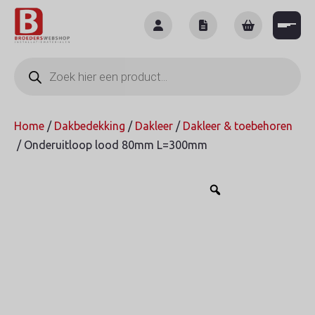
Skip
to
content
Producten
zoeken
Home
/
Dakbedekking
/
Dakleer
/
Dakleer & toebehoren
/ Onderuitloop lood 80mm L=300mm