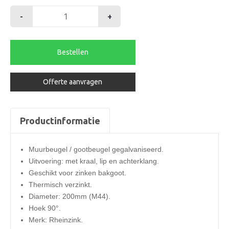
-
+
Muurbeugel
M44
+
Bestellen
lip
6mm
Offerte aanvragen
gegalv.
aantal
Productinformatie
Muurbeugel / gootbeugel gegalvaniseerd.
Uitvoering: met kraal, lip en achterklang.
Geschikt voor zinken bakgoot.
Thermisch verzinkt.
Diameter: 200mm (M44).
Hoek 90°.
Merk: Rheinzink.