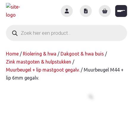
Skip
to
content
Producten
zoeken
Home
/
Riolering & hwa
/
Dakgoot & hwa buis
/
Zink mastgoten & hulpstukken
/
Muurbeugel + lip mastgoot gegalv.
/ Muurbeugel M44 +
lip 6mm gegalv.