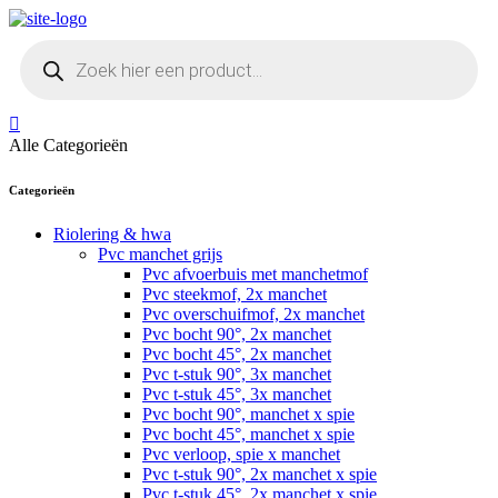
Skip
to
Producten
content
zoeken
Alle Categorieën
Categorieën
Riolering & hwa
Pvc manchet grijs
Pvc afvoerbuis met manchetmof
Pvc steekmof, 2x manchet
Pvc overschuifmof, 2x manchet
Pvc bocht 90°, 2x manchet
Pvc bocht 45°, 2x manchet
Pvc t-stuk 90°, 3x manchet
Pvc t-stuk 45°, 3x manchet
Pvc bocht 90°, manchet x spie
Pvc bocht 45°, manchet x spie
Pvc verloop, spie x manchet
Pvc t-stuk 90°, 2x manchet x spie
Pvc t-stuk 45°, 2x manchet x spie