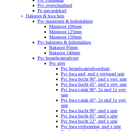
Pvc combikap
Pvc overschuifmof
Pe speciedeksel
Dakgoot & hwa buis
Pvc mastgoten & hulpstukken
Mastgoot 100mm
Mastgoot 125mm
Mastgoot 150mm
Pvc bakgoten & hulpstukken
Bakgoot 95mm
Bakgoot 140mm
Pvc hemelwaterafvoer
Pvc grijs
Pvc hemelwaterafvoerbuis
Pvc hwa mof, mof x verjongd spie
Pvc hwa bocht 90°, mof x verj. spie
Pvc hwa bocht 45°, mof x verj. spie
Pvc hwa t-stuk 90°, 2x mof 1x verj.
spie
Pvc hwa t-stuk 45°, 2x mof 1x verj.
spie
Pvc hwa bocht 90°, mof x spie
Pvc hwa bocht 45°, mof x spie
Pvc hwa bocht 22°, mof x spie
Pvc hwa verloopring, mof x spie