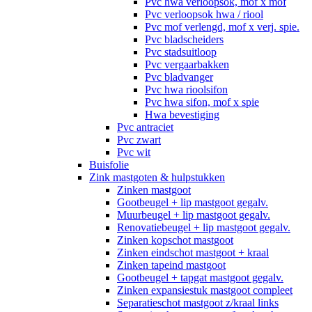
Pvc hwa verloopsok, mof x mof
Pvc verloopsok hwa / riool
Pvc mof verlengd, mof x verj. spie.
Pvc bladscheiders
Pvc stadsuitloop
Pvc vergaarbakken
Pvc bladvanger
Pvc hwa rioolsifon
Pvc hwa sifon, mof x spie
Hwa bevestiging
Pvc antraciet
Pvc zwart
Pvc wit
Buisfolie
Zink mastgoten & hulpstukken
Zinken mastgoot
Gootbeugel + lip mastgoot gegalv.
Muurbeugel + lip mastgoot gegalv.
Renovatiebeugel + lip mastgoot gegalv.
Zinken kopschot mastgoot
Zinken eindschot mastgoot + kraal
Zinken tapeind mastgoot
Gootbeugel + tapgat mastgoot gegalv.
Zinken expansiestuk mastgoot compleet
Separatieschot mastgoot z/kraal links