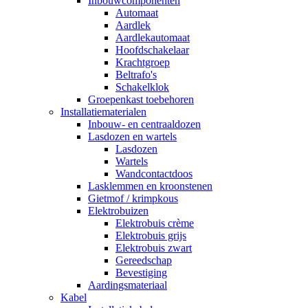
Inbouwcomponenten
Automaat
Aardlek
Aardlekautomaat
Hoofdschakelaar
Krachtgroep
Beltrafo's
Schakelklok
Groepenkast toebehoren
Installatiematerialen
Inbouw- en centraaldozen
Lasdozen en wartels
Lasdozen
Wartels
Wandcontactdoos
Lasklemmen en kroonstenen
Gietmof / krimpkous
Elektrobuizen
Elektrobuis crème
Elektrobuis grijs
Elektrobuis zwart
Gereedschap
Bevestiging
Aardingsmateriaal
Kabel