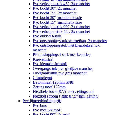
Pvc verloop t-stuk 45°, 3x manchet
Pvc bocht 30°, 2x manchet
Pvc bocht 15°, 2x manchet
Pvc bocht 30°, manchet x spie
Pvc bocht 15°, manchet x spie
Pvc verloop t-stuk 90°, 2x manchet
Pvc verloop t-stuk 45°, 2x manchet
Pvc dubbel t-stuk
Pvc ontstoppingsstuk schroefkap, 2x manchet
Pvc ontstoppingsstuk met klemdeksel, 2x
manchet
PP ontstoppings t-stuk met keerklep
Knevelinlaat
Pvc klemaansluitstuk
Overgangsstuk pvc gietijzer manchet
Overgangsstuk pvc gres manchet
Controleput
Betoninlaat 125mm SN8
Zettingsmof 125mm
Flexibele bocht 87,5º met zettingsmof
Flexibel stroom t-stuk 87,5° incl. zetting
Pvc lijmverbinding grijs
Pvc buis
Pvc mof, 2x mof
Pvc bocht 90°, 2x mof