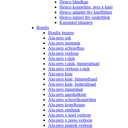
Henco blindkap
Henco koppeling, pers x knel
Henco adapter tbv knelfitting
Henco nippel tbv onderblok
Kunststof pluggen
Bonfix
Bonfix buizen
Alu-pers sok
Alu-pers puntstuk
Alu-pers schroefbus
Alu-pers verloop
Alu-pers t-stuk
Alu-pers t-stuk, binnendraad
Alu-pers verloop t-stuk
Alu-pers knie
Alu-pers knie, binnendraad
Alu-pers knie, buitendraad
Alu-pers muurplaat
Alu-pers aansluitknie
Alu-pers schroefkoppeling
Alu-pers kogelkraan
Alu-pers eindstuk
Alu-pers x knel verloop
Alu-pers x press verloop
Alu-pers insteek verloop