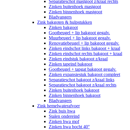
Separatieschot mastgoot z/kraal rechts
Zinken buitenhoek mastgoot
Zinken binnenhoek mastgoot
Bladvangers
Zink bakgoten & hulpstukken
Zinken bakgoot
Gootbeugel + lip bakgoot gegalv.
Muurbeugel + lip bakgoot gegalv.
Renovatiebeugel + lip bakgoot gegalv.
Zinken eindschot links bakgoot + kraal
Zinken eindschot rechts bakgoot + kraal
Zinken eindstuk bakgoot z/kraal
Zinken tapeind bakgoot
Gootbeugel + tapgat bakgoot gegalv.
Zinken expansiestuk bakgoot compleet
Separatieschot bakgoot z/kraal links
Separatieschot bakgoot z/kraal rechts
Zinken buitenhoek bakgoot
Zinken binnenhoek bakgoot
Bladvangers
Zink hemelwaterafvoer
Zink buis hwa
Stalen ondereind
Zinken hwa mof
Zinken hwa bocht 40°