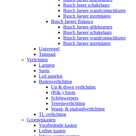
Busch Jager schakelaars
Busch Jaeger wandcontactdozen
Busch Jaeger inzetplaten
Busch Jaeger Balance
Busch Jaeger afdekramen
Busch Jaeger schakelaars
Busch Jaeger wandcontactdozen
Busch Jaeger inzetplaten
Universeel
Tuinpaal
Verlichting
Lampen
Spots
Led panelen
Buitenverlichting
Up & down verlichting
(Prik-) Spots
Schijnwerpers
Terreinverlichting
Wand- & plafondverlichting
TL verlichting
Groepenkasten
Voorbedrade kasten
Ledige kasten