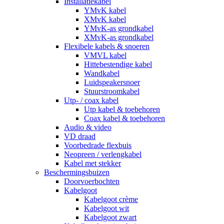
Installatiekabel
YMvK kabel
XMvK kabel
YMvK-as grondkabel
XMvK-as grondkabel
Flexibele kabels & snoeren
VMVL kabel
Hittebestendige kabel
Wandkabel
Luidspeakersnoer
Stuurstroomkabel
Utp- / coax kabel
Utp kabel & toebehoren
Coax kabel & toebehoren
Audio & video
VD draad
Voorbedrade flexbuis
Neopreen / verlengkabel
Kabel met stekker
Beschermingsbuizen
Doorvoerbochten
Kabelgoot
Kabelgoot crème
Kabelgoot wit
Kabelgoot zwart