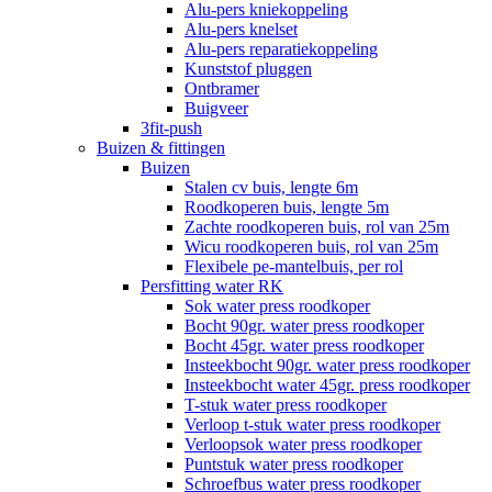
Alu-pers kniekoppeling
Alu-pers knelset
Alu-pers reparatiekoppeling
Kunststof pluggen
Ontbramer
Buigveer
3fit-push
Buizen & fittingen
Buizen
Stalen cv buis, lengte 6m
Roodkoperen buis, lengte 5m
Zachte roodkoperen buis, rol van 25m
Wicu roodkoperen buis, rol van 25m
Flexibele pe-mantelbuis, per rol
Persfitting water RK
Sok water press roodkoper
Bocht 90gr. water press roodkoper
Bocht 45gr. water press roodkoper
Insteekbocht 90gr. water press roodkoper
Insteekbocht water 45gr. press roodkoper
T-stuk water press roodkoper
Verloop t-stuk water press roodkoper
Verloopsok water press roodkoper
Puntstuk water press roodkoper
Schroefbus water press roodkoper