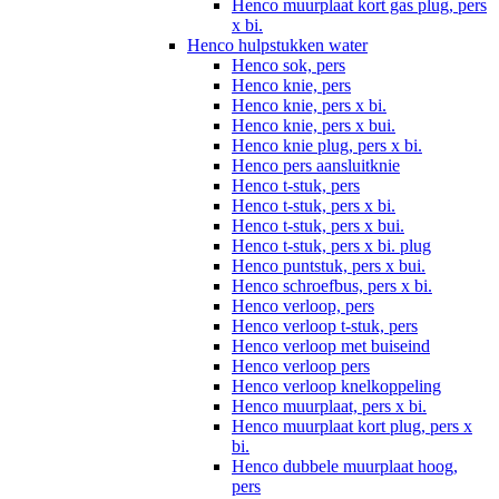
Henco muurplaat kort gas plug, pers
x bi.
Henco hulpstukken water
Henco sok, pers
Henco knie, pers
Henco knie, pers x bi.
Henco knie, pers x bui.
Henco knie plug, pers x bi.
Henco pers aansluitknie
Henco t-stuk, pers
Henco t-stuk, pers x bi.
Henco t-stuk, pers x bui.
Henco t-stuk, pers x bi. plug
Henco puntstuk, pers x bui.
Henco schroefbus, pers x bi.
Henco verloop, pers
Henco verloop t-stuk, pers
Henco verloop met buiseind
Henco verloop pers
Henco verloop knelkoppeling
Henco muurplaat, pers x bi.
Henco muurplaat kort plug, pers x
bi.
Henco dubbele muurplaat hoog,
pers