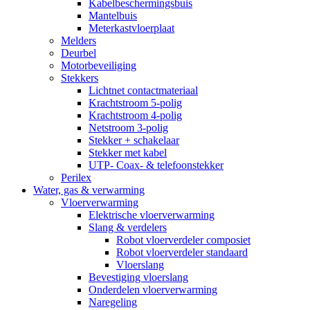
Kabelbeschermingsbuis
Mantelbuis
Meterkastvloerplaat
Melders
Deurbel
Motorbeveiliging
Stekkers
Lichtnet contactmateriaal
Krachtstroom 5-polig
Krachtstroom 4-polig
Netstroom 3-polig
Stekker + schakelaar
Stekker met kabel
UTP- Coax- & telefoonstekker
Perilex
Water, gas & verwarming
Vloerverwarming
Elektrische vloerverwarming
Slang & verdelers
Robot vloerverdeler composiet
Robot vloerverdeler standaard
Vloerslang
Bevestiging vloerslang
Onderdelen vloerverwarming
Naregeling