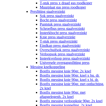
T-stuk press x draad gas roodkoper
Muurplaat gas press roodkoper
Persfitting staalverzinkt
Sok press staalverzinkt
Bocht press staalverzinkt
Puntstuk press staalverzinkt
Schroefbus press staalverzinkt
Insteekbocht press staalverzinkt
Knie press staalverzinkt
T-stuk press staalverzinkt
Eindkap press staalverzinkt
Overschuifsok press staalverzinkt
Verloopsok press staalverzinkt
Insteekverloop press staalverzinkt
Universele overgangsfitting press
Messing knelkoppeling
Bonfix messing knie 90gr. 2x knel
Bonfix messing knie 90gr. knel x bu. dr.
Bonfix messing knie 90gr. knel x bi. dr.
Bonfix messing knie 90gr. met ontluchting,
2x knel
Bonfix messing knie 90gr. met
aftapgelegenh. 2x knel
Bonfix messing verloopknie 90gr. 2x knel
Bonfix messing koppeling, 2x knel