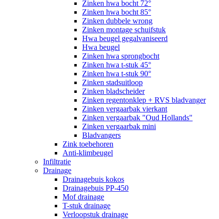
Zinken hwa bocht 72°
Zinken hwa bocht 85°
Zinken dubbele wrong
Zinken montage schuifstuk
Hwa beugel gegalvaniseerd
Hwa beugel
Zinken hwa sprongbocht
Zinken hwa t-stuk 45°
Zinken hwa t-stuk 90°
Zinken stadsuitloop
Zinken bladscheider
Zinken regentonklep + RVS bladvanger
Zinken vergaarbak vierkant
Zinken vergaarbak "Oud Hollands"
Zinken vergaarbak mini
Bladvangers
Zink toebehoren
Anti-klimbeugel
Infiltratie
Drainage
Drainagebuis kokos
Drainagebuis PP-450
Mof drainage
T-stuk drainage
Verloopstuk drainage