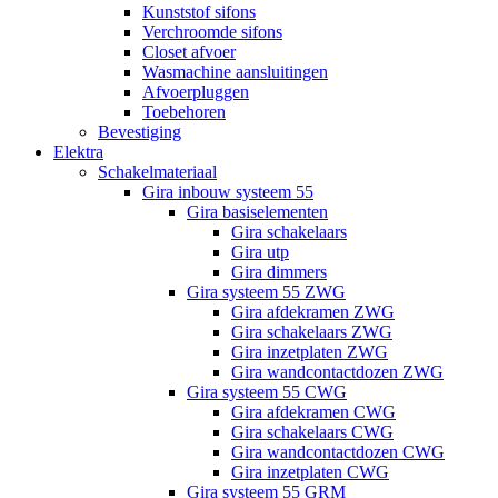
Kunststof sifons
Verchroomde sifons
Closet afvoer
Wasmachine aansluitingen
Afvoerpluggen
Toebehoren
Bevestiging
Elektra
Schakelmateriaal
Gira inbouw systeem 55
Gira basiselementen
Gira schakelaars
Gira utp
Gira dimmers
Gira systeem 55 ZWG
Gira afdekramen ZWG
Gira schakelaars ZWG
Gira inzetplaten ZWG
Gira wandcontactdozen ZWG
Gira systeem 55 CWG
Gira afdekramen CWG
Gira schakelaars CWG
Gira wandcontactdozen CWG
Gira inzetplaten CWG
Gira systeem 55 GRM