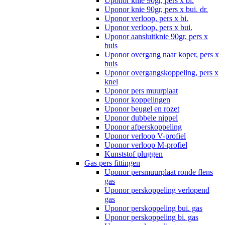
Uponor knie 90gr, pers x bi.
Uponor knie 90gr, pers x bui. dr.
Uponor verloop, pers x bi.
Uponor verloop, pers x bui.
Uponor aansluitknie 90gr, pers x
buis
Uponor overgang naar koper, pers x
buis
Uponor overgangskoppeling, pers x
knel
Uponor pers muurplaat
Uponor koppelingen
Uponor beugel en rozet
Uponor dubbele nippel
Uponor afperskoppeling
Uponor verloop V-profiel
Uponor verloop M-profiel
Kunststof pluggen
Gas pers fittingen
Uponor persmuurplaat ronde flens
gas
Uponor perskoppeling verlopend
gas
Uponor perskoppeling bui. gas
Uponor perskoppeling bi. gas