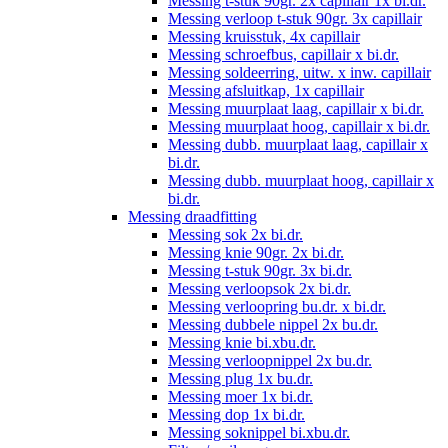
Messing t-stuk 90gr. 2x capillair 1x bi.dr.
Messing verloop t-stuk 90gr. 3x capillair
Messing kruisstuk, 4x capillair
Messing schroefbus, capillair x bi.dr.
Messing soldeerring, uitw. x inw. capillair
Messing afsluitkap, 1x capillair
Messing muurplaat laag, capillair x bi.dr.
Messing muurplaat hoog, capillair x bi.dr.
Messing dubb. muurplaat laag, capillair x
bi.dr.
Messing dubb. muurplaat hoog, capillair x
bi.dr.
Messing draadfitting
Messing sok 2x bi.dr.
Messing knie 90gr. 2x bi.dr.
Messing t-stuk 90gr. 3x bi.dr.
Messing verloopsok 2x bi.dr.
Messing verloopring bu.dr. x bi.dr.
Messing dubbele nippel 2x bu.dr.
Messing knie bi.xbu.dr.
Messing verloopnippel 2x bu.dr.
Messing plug 1x bu.dr.
Messing moer 1x bi.dr.
Messing dop 1x bi.dr.
Messing soknippel bi.xbu.dr.