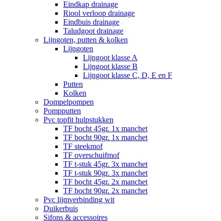
Eindkap drainage
Riool verloop drainage
Eindbuis drainage
Taludgoot drainage
Lijngoten, putten & kolken
Lijngoten
Lijngoot klasse A
Lijngoot klasse B
Lijngoot klasse C, D, E en F
Putten
Kolken
Dompelpompen
Pompputten
Pvc topfit hulpstukken
TF bocht 45gr. 1x manchet
TF bocht 90gr. 1x manchet
TF steekmof
TF overschuifmof
TF t-stuk 45gr. 3x manchet
TF t-stuk 90gr. 3x manchet
TF bocht 45gr. 2x manchet
TF bocht 90gr. 2x manchet
Pvc lijmverbinding wit
Duikerbuis
Sifons & accessoires