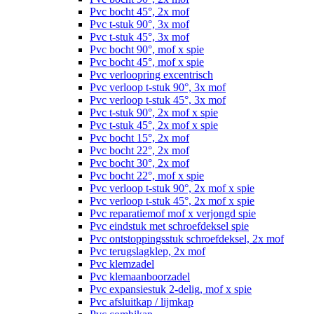
Pvc bocht 45°, 2x mof
Pvc t-stuk 90°, 3x mof
Pvc t-stuk 45°, 3x mof
Pvc bocht 90°, mof x spie
Pvc bocht 45°, mof x spie
Pvc verloopring excentrisch
Pvc verloop t-stuk 90°, 3x mof
Pvc verloop t-stuk 45°, 3x mof
Pvc t-stuk 90°, 2x mof x spie
Pvc t-stuk 45°, 2x mof x spie
Pvc bocht 15°, 2x mof
Pvc bocht 22°, 2x mof
Pvc bocht 30°, 2x mof
Pvc bocht 22°, mof x spie
Pvc verloop t-stuk 90°, 2x mof x spie
Pvc verloop t-stuk 45°, 2x mof x spie
Pvc reparatiemof mof x verjongd spie
Pvc eindstuk met schroefdeksel spie
Pvc ontstoppingsstuk schroefdeksel, 2x mof
Pvc terugslagklep, 2x mof
Pvc klemzadel
Pvc klemaanboorzadel
Pvc expansiestuk 2-delig, mof x spie
Pvc afsluitkap / lijmkap