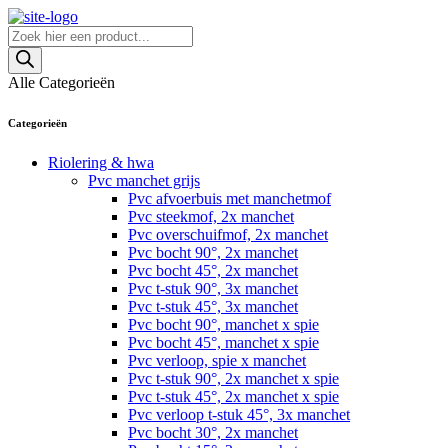
Skip
to
Producten
content
zoeken
Alle Categorieën
Categorieën
Riolering & hwa
Pvc manchet grijs
Pvc afvoerbuis met manchetmof
Pvc steekmof, 2x manchet
Pvc overschuifmof, 2x manchet
Pvc bocht 90°, 2x manchet
Pvc bocht 45°, 2x manchet
Pvc t-stuk 90°, 3x manchet
Pvc t-stuk 45°, 3x manchet
Pvc bocht 90°, manchet x spie
Pvc bocht 45°, manchet x spie
Pvc verloop, spie x manchet
Pvc t-stuk 90°, 2x manchet x spie
Pvc t-stuk 45°, 2x manchet x spie
Pvc verloop t-stuk 45°, 3x manchet
Pvc bocht 30°, 2x manchet