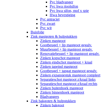
Pvc bladvanger
Pvc hwa rioolsifon
Pvc hwa sifon, mof x spie
Hwa bevestiging
Pvc antraciet
Pvc zwart
Pvc wit
Buisfolie
Zink mastgoten & hulpstukken
Zinken mastgoot
Gootbeugel + lip mastgoot gegalv.
Muurbeugel + lip mastgoot gegalv.
Renovatiebeugel + lip mastgoot gegalv.
Zinken kopschot mastgoot
Zinken eindschot mastgoot + kraal
Zinken tapeind mastgoot
Gootbeugel + tapgat mastgoot gegalv.
Zinken expansiestuk mastgoot compleet
Separatieschot mastgoot z/kraal links
Separatieschot mastgoot z/kraal rechts
Zinken buitenhoek mastgoot
Zinken binnenhoek mastgoot
Bladvangers
Zink bakgoten & hulpstukken
Zinken bakgoot