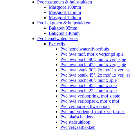
Pvc mastgoten & hulpstukken
Mastgoot 100mm
Mastgoot 125mm
Mastgoot 150mm
Pvc bakgoten & hulpstukken
Bakgoot 95mm
Bakgoot 140mm
Pvc hemelwaterafvoer
Pvc grijs
Pvc hemelwaterafvoerbuis
Pvc hwa mof, mof x verjongd spie
Pvc hwa bocht 90°, mof x verj. spie
Pvc hwa bocht 45°, mof x verj. spie
Pvc hwa t-stuk 90°, 2x mof 1x verj. s
Pvc hwa t-stuk 45°, 2x mof 1x verj. s
Pvc hwa bocht 90°, mof x spie
Pvc hwa bocht 45°, mof x spie
Pvc hwa bocht 22°, mof x spie
Pvc hwa verloopring, mof x spie
Pvc hwa verloopsok, mof x mof
Pvc verloopsok hwa / riool
Pvc mof verlengd, mof x verj. spie.
Pvc bladscheiders
Pvc stadsuitloop
Pvc vergaarbakken