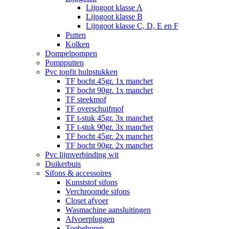
Lijngoot klasse A
Lijngoot klasse B
Lijngoot klasse C, D, E en F
Putten
Kolken
Dompelpompen
Pompputten
Pvc topfit hulpstukken
TF bocht 45gr. 1x manchet
TF bocht 90gr. 1x manchet
TF steekmof
TF overschuifmof
TF t-stuk 45gr. 3x manchet
TF t-stuk 90gr. 3x manchet
TF bocht 45gr. 2x manchet
TF bocht 90gr. 2x manchet
Pvc lijmverbinding wit
Duikerbuis
Sifons & accessoires
Kunststof sifons
Verchroomde sifons
Closet afvoer
Wasmachine aansluitingen
Afvoerpluggen
Toebehoren