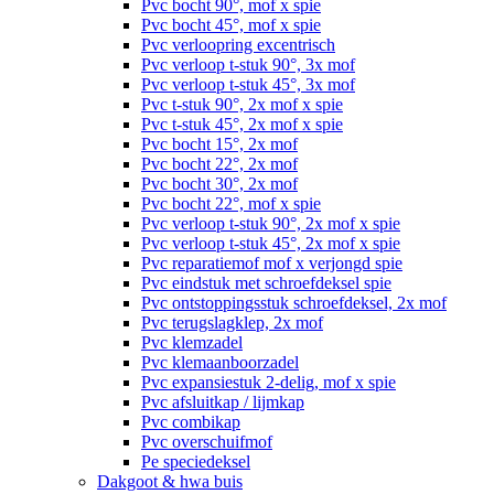
Pvc bocht 90°, mof x spie
Pvc bocht 45°, mof x spie
Pvc verloopring excentrisch
Pvc verloop t-stuk 90°, 3x mof
Pvc verloop t-stuk 45°, 3x mof
Pvc t-stuk 90°, 2x mof x spie
Pvc t-stuk 45°, 2x mof x spie
Pvc bocht 15°, 2x mof
Pvc bocht 22°, 2x mof
Pvc bocht 30°, 2x mof
Pvc bocht 22°, mof x spie
Pvc verloop t-stuk 90°, 2x mof x spie
Pvc verloop t-stuk 45°, 2x mof x spie
Pvc reparatiemof mof x verjongd spie
Pvc eindstuk met schroefdeksel spie
Pvc ontstoppingsstuk schroefdeksel, 2x mof
Pvc terugslagklep, 2x mof
Pvc klemzadel
Pvc klemaanboorzadel
Pvc expansiestuk 2-delig, mof x spie
Pvc afsluitkap / lijmkap
Pvc combikap
Pvc overschuifmof
Pe speciedeksel
Dakgoot & hwa buis