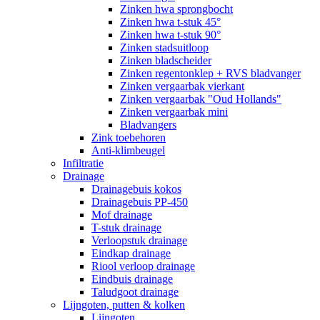
Zinken hwa sprongbocht
Zinken hwa t-stuk 45°
Zinken hwa t-stuk 90°
Zinken stadsuitloop
Zinken bladscheider
Zinken regentonklep + RVS bladvanger
Zinken vergaarbak vierkant
Zinken vergaarbak "Oud Hollands"
Zinken vergaarbak mini
Bladvangers
Zink toebehoren
Anti-klimbeugel
Infiltratie
Drainage
Drainagebuis kokos
Drainagebuis PP-450
Mof drainage
T-stuk drainage
Verloopstuk drainage
Eindkap drainage
Riool verloop drainage
Eindbuis drainage
Taludgoot drainage
Lijngoten, putten & kolken
Lijngoten