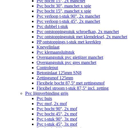
Pvc bocht 15°, 2x manchet
Pvc bocht 30°, manchet x spie
Pvc bocht 15°, manchet x spie
Pvc verloop t-stuk 90°, 2x manchet
Pvc verloop t-stuk 45°, 2x manchet
Pvc dubbel t-stuk
Pvc ontstoppingsstuk schroefkap, 2x manchet
Pvc ontstoppingsstuk met klemdeksel, 2x manchet
PP ontstoppings t-stuk met keerklep
Knevelinlaat
Pvc klemaansluitstuk
Overgangsstuk pvc gietijzer manchet
Overgangsstuk pvc gres manchet
Controleput
Betoninlaat 125mm SN8
Zettingsmof 125mm
Flexibele bocht 87,5º met zettingsmof
Flexibel stroom t-stuk 87,5° incl. zetting
Pvc lijmverbinding grijs
Pvc buis
Pvc mof, 2x mof
Pvc bocht 90°, 2x mof
Pvc bocht 45°, 2x mof
Pvc t-stuk 90°, 3x mof
Pvc t-stuk 45°, 3x mof