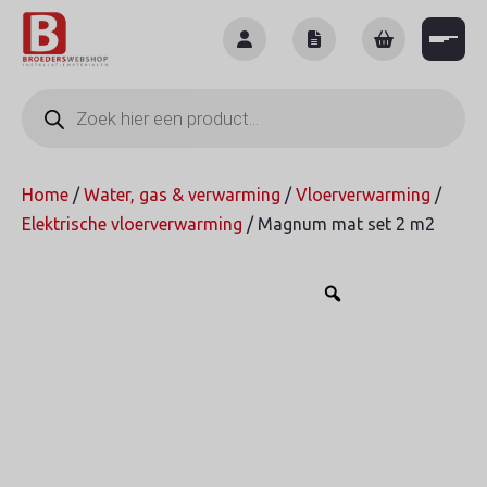
Skip
to
content
Producten
zoeken
Home
/
Water, gas & verwarming
/
Vloerverwarming
/
Elektrische vloerverwarming
/ Magnum mat set 2 m2