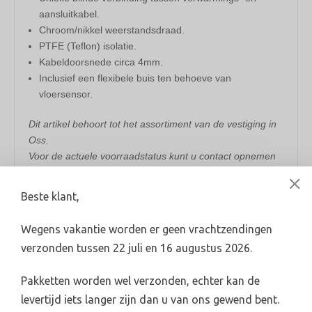
aansluitkabel.
Chroom/nikkel weerstandsdraad.
PTFE (Teflon) isolatie.
Kabeldoorsnede circa 4mm.
Inclusief een flexibele buis ten behoeve van
vloersensor.
Dit artikel behoort tot het assortiment van de vestiging in
Oss.
Voor de actuele voorraadstatus kunt u contact opnemen
met de betreffende vestiging.
Beste klant,
Broeders Oss:
0412-624782 / verkoop@broedersoss.nl.
Wegens vakantie worden er geen vrachtzendingen
verzonden tussen 22 juli en 16 augustus 2026.
Pakketten worden wel verzonden, echter kan de
levertijd iets langer zijn dan u van ons gewend bent.
Levertijd 2-4 werkdagen (indien voorradig)