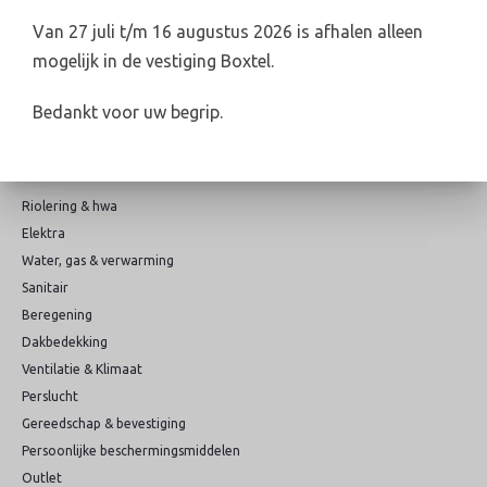
info@broederswebshop.nl
Van 27 juli t/m 16 augustus 2026 is afhalen alleen
Online veilig & snel betalen
mogelijk in de vestiging Boxtel.
Bedankt voor uw begrip.
Categorieën
Riolering & hwa
Elektra
Water, gas & verwarming
Sanitair
Beregening
Dakbedekking
Ventilatie & Klimaat
Perslucht
Gereedschap & bevestiging
Persoonlijke beschermingsmiddelen
Outlet