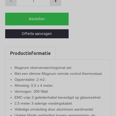
-
+
Magnum
mat
set
Bestellen
2
m2
Offerte aanvragen
aantal
Productinformatie
Magnum vloerverwarmingsmat set.
Met een slimme Magnum remote control thermostaat.
Oppervlakte: 2 m2
.
Afmeting: 0,5 x 4 meter.
Vermogen: 300 Watt.
EMC-vrije 2-geleiderkabel bevestigd op glasvezelnet.
2,5 meter 3-aderige voedingskabel.
Volledige omsluiting door aluminium aardmantel.
Unieke blinde verbinding tussen verwarmings- en