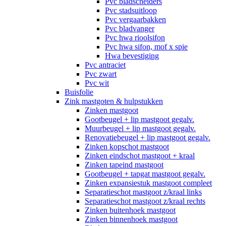
Pvc bladscheiders
Pvc stadsuitloop
Pvc vergaarbakken
Pvc bladvanger
Pvc hwa rioolsifon
Pvc hwa sifon, mof x spie
Hwa bevestiging
Pvc antraciet
Pvc zwart
Pvc wit
Buisfolie
Zink mastgoten & hulpstukken
Zinken mastgoot
Gootbeugel + lip mastgoot gegalv.
Muurbeugel + lip mastgoot gegalv.
Renovatiebeugel + lip mastgoot gegalv.
Zinken kopschot mastgoot
Zinken eindschot mastgoot + kraal
Zinken tapeind mastgoot
Gootbeugel + tapgat mastgoot gegalv.
Zinken expansiestuk mastgoot compleet
Separatieschot mastgoot z/kraal links
Separatieschot mastgoot z/kraal rechts
Zinken buitenhoek mastgoot
Zinken binnenhoek mastgoot