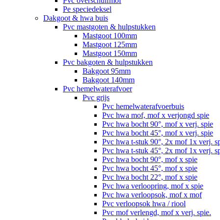
Pvc overschuifmof
Pe speciedeksel
Dakgoot & hwa buis
Pvc mastgoten & hulpstukken
Mastgoot 100mm
Mastgoot 125mm
Mastgoot 150mm
Pvc bakgoten & hulpstukken
Bakgoot 95mm
Bakgoot 140mm
Pvc hemelwaterafvoer
Pvc grijs
Pvc hemelwaterafvoerbuis
Pvc hwa mof, mof x verjongd spie
Pvc hwa bocht 90°, mof x verj. spie
Pvc hwa bocht 45°, mof x verj. spie
Pvc hwa t-stuk 90°, 2x mof 1x verj. s
Pvc hwa t-stuk 45°, 2x mof 1x verj. s
Pvc hwa bocht 90°, mof x spie
Pvc hwa bocht 45°, mof x spie
Pvc hwa bocht 22°, mof x spie
Pvc hwa verloopring, mof x spie
Pvc hwa verloopsok, mof x mof
Pvc verloopsok hwa / riool
Pvc mof verlengd, mof x verj. spie.