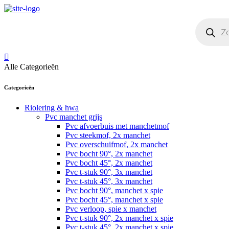
Skip
to
Producten
content
zoeken
Alle Categorieën
Categorieën
Riolering & hwa
Pvc manchet grijs
Pvc afvoerbuis met manchetmof
Pvc steekmof, 2x manchet
Pvc overschuifmof, 2x manchet
Pvc bocht 90°, 2x manchet
Pvc bocht 45°, 2x manchet
Pvc t-stuk 90°, 3x manchet
Pvc t-stuk 45°, 3x manchet
Pvc bocht 90°, manchet x spie
Pvc bocht 45°, manchet x spie
Pvc verloop, spie x manchet
Pvc t-stuk 90°, 2x manchet x spie
Pvc t-stuk 45°, 2x manchet x spie