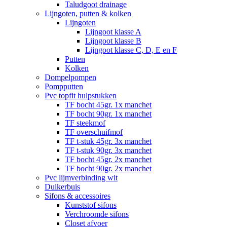
Taludgoot drainage
Lijngoten, putten & kolken
Lijngoten
Lijngoot klasse A
Lijngoot klasse B
Lijngoot klasse C, D, E en F
Putten
Kolken
Dompelpompen
Pompputten
Pvc topfit hulpstukken
TF bocht 45gr. 1x manchet
TF bocht 90gr. 1x manchet
TF steekmof
TF overschuifmof
TF t-stuk 45gr. 3x manchet
TF t-stuk 90gr. 3x manchet
TF bocht 45gr. 2x manchet
TF bocht 90gr. 2x manchet
Pvc lijmverbinding wit
Duikerbuis
Sifons & accessoires
Kunststof sifons
Verchroomde sifons
Closet afvoer