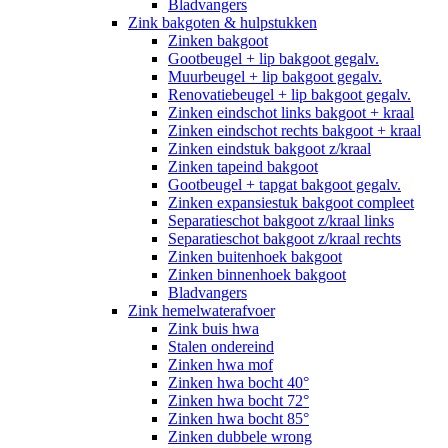
Bladvangers
Zink bakgoten & hulpstukken
Zinken bakgoot
Gootbeugel + lip bakgoot gegalv.
Muurbeugel + lip bakgoot gegalv.
Renovatiebeugel + lip bakgoot gegalv.
Zinken eindschot links bakgoot + kraal
Zinken eindschot rechts bakgoot + kraal
Zinken eindstuk bakgoot z/kraal
Zinken tapeind bakgoot
Gootbeugel + tapgat bakgoot gegalv.
Zinken expansiestuk bakgoot compleet
Separatieschot bakgoot z/kraal links
Separatieschot bakgoot z/kraal rechts
Zinken buitenhoek bakgoot
Zinken binnenhoek bakgoot
Bladvangers
Zink hemelwaterafvoer
Zink buis hwa
Stalen ondereind
Zinken hwa mof
Zinken hwa bocht 40°
Zinken hwa bocht 72°
Zinken hwa bocht 85°
Zinken dubbele wrong