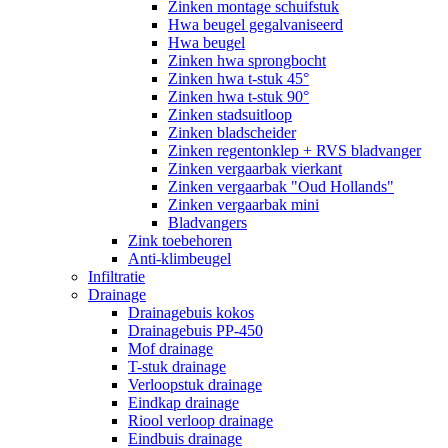
Zinken montage schuifstuk
Hwa beugel gegalvaniseerd
Hwa beugel
Zinken hwa sprongbocht
Zinken hwa t-stuk 45°
Zinken hwa t-stuk 90°
Zinken stadsuitloop
Zinken bladscheider
Zinken regentonklep + RVS bladvanger
Zinken vergaarbak vierkant
Zinken vergaarbak "Oud Hollands"
Zinken vergaarbak mini
Bladvangers
Zink toebehoren
Anti-klimbeugel
Infiltratie
Drainage
Drainagebuis kokos
Drainagebuis PP-450
Mof drainage
T-stuk drainage
Verloopstuk drainage
Eindkap drainage
Riool verloop drainage
Eindbuis drainage