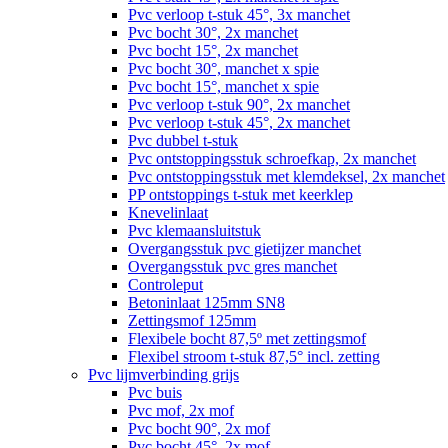
Pvc verloop t-stuk 45°, 3x manchet
Pvc bocht 30°, 2x manchet
Pvc bocht 15°, 2x manchet
Pvc bocht 30°, manchet x spie
Pvc bocht 15°, manchet x spie
Pvc verloop t-stuk 90°, 2x manchet
Pvc verloop t-stuk 45°, 2x manchet
Pvc dubbel t-stuk
Pvc ontstoppingsstuk schroefkap, 2x manchet
Pvc ontstoppingsstuk met klemdeksel, 2x manchet
PP ontstoppings t-stuk met keerklep
Knevelinlaat
Pvc klemaansluitstuk
Overgangsstuk pvc gietijzer manchet
Overgangsstuk pvc gres manchet
Controleput
Betoninlaat 125mm SN8
Zettingsmof 125mm
Flexibele bocht 87,5º met zettingsmof
Flexibel stroom t-stuk 87,5° incl. zetting
Pvc lijmverbinding grijs
Pvc buis
Pvc mof, 2x mof
Pvc bocht 90°, 2x mof
Pvc bocht 45°, 2x mof