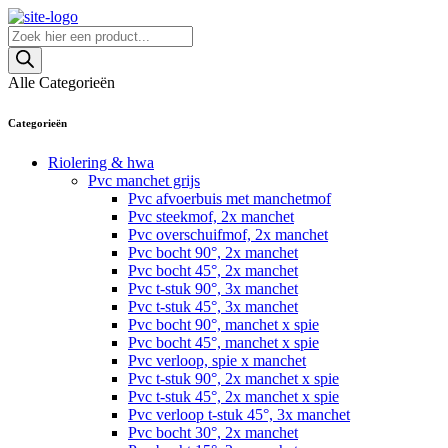
Skip
to
Producten
content
zoeken
Alle Categorieën
Categorieën
Riolering & hwa
Pvc manchet grijs
Pvc afvoerbuis met manchetmof
Pvc steekmof, 2x manchet
Pvc overschuifmof, 2x manchet
Pvc bocht 90°, 2x manchet
Pvc bocht 45°, 2x manchet
Pvc t-stuk 90°, 3x manchet
Pvc t-stuk 45°, 3x manchet
Pvc bocht 90°, manchet x spie
Pvc bocht 45°, manchet x spie
Pvc verloop, spie x manchet
Pvc t-stuk 90°, 2x manchet x spie
Pvc t-stuk 45°, 2x manchet x spie
Pvc verloop t-stuk 45°, 3x manchet
Pvc bocht 30°, 2x manchet