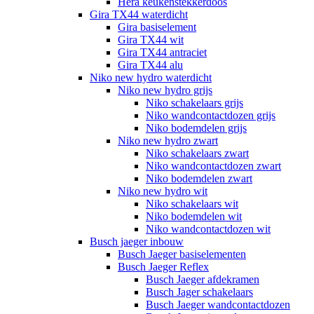
Hera keukenstekkerdoos
Gira TX44 waterdicht
Gira basiselement
Gira TX44 wit
Gira TX44 antraciet
Gira TX44 alu
Niko new hydro waterdicht
Niko new hydro grijs
Niko schakelaars grijs
Niko wandcontactdozen grijs
Niko bodemdelen grijs
Niko new hydro zwart
Niko schakelaars zwart
Niko wandcontactdozen zwart
Niko bodemdelen zwart
Niko new hydro wit
Niko schakelaars wit
Niko bodemdelen wit
Niko wandcontactdozen wit
Busch jaeger inbouw
Busch Jaeger basiselementen
Busch Jaeger Reflex
Busch Jaeger afdekramen
Busch Jager schakelaars
Busch Jaeger wandcontactdozen