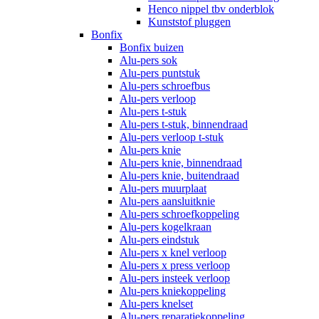
Henco nippel tbv onderblok
Kunststof pluggen
Bonfix
Bonfix buizen
Alu-pers sok
Alu-pers puntstuk
Alu-pers schroefbus
Alu-pers verloop
Alu-pers t-stuk
Alu-pers t-stuk, binnendraad
Alu-pers verloop t-stuk
Alu-pers knie
Alu-pers knie, binnendraad
Alu-pers knie, buitendraad
Alu-pers muurplaat
Alu-pers aansluitknie
Alu-pers schroefkoppeling
Alu-pers kogelkraan
Alu-pers eindstuk
Alu-pers x knel verloop
Alu-pers x press verloop
Alu-pers insteek verloop
Alu-pers kniekoppeling
Alu-pers knelset
Alu-pers reparatiekoppeling