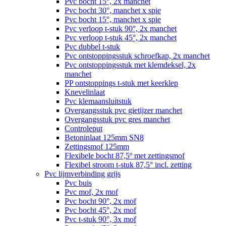
Pvc bocht 15°, 2x manchet
Pvc bocht 30°, manchet x spie
Pvc bocht 15°, manchet x spie
Pvc verloop t-stuk 90°, 2x manchet
Pvc verloop t-stuk 45°, 2x manchet
Pvc dubbel t-stuk
Pvc ontstoppingsstuk schroefkap, 2x manchet
Pvc ontstoppingsstuk met klemdeksel, 2x
manchet
PP ontstoppings t-stuk met keerklep
Knevelinlaat
Pvc klemaansluitstuk
Overgangsstuk pvc gietijzer manchet
Overgangsstuk pvc gres manchet
Controleput
Betoninlaat 125mm SN8
Zettingsmof 125mm
Flexibele bocht 87,5º met zettingsmof
Flexibel stroom t-stuk 87,5° incl. zetting
Pvc lijmverbinding grijs
Pvc buis
Pvc mof, 2x mof
Pvc bocht 90°, 2x mof
Pvc bocht 45°, 2x mof
Pvc t-stuk 90°, 3x mof