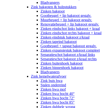
Bladvangers
Zink bakgoten & hulpstukken
Zinken bakgoot
Gootbeugel + lip bakgoot gegalv.
Muurbeugel + lip bakgoot gegalv.
Renovatiebeugel + lip bakgoot gegalv.
Zinken eindschot links bakgoot + kraal
Zinken eindschot rechts bakgoot + kraal
Zinken eindstuk bakgoot z/kraal
Zinken tapeind bakgoot
Gootbeugel + tapgat bakgoot gegalv.
Zinken expansiestuk bakgoot compleet
Separatieschot bakgoot z/kraal links
Separatieschot bakgoot z/kraal rechts
Zinken buitenhoek bakgoot
Zinken binnenhoek bakgoot
Bladvangers
Zink hemelwaterafvoer
Zink buis hwa
Stalen ondereind
Zinken hwa mof
Zinken hwa bocht 40°
Zinken hwa bocht 72°
Zinken hwa bocht 85°
Zinken dubbele wrong