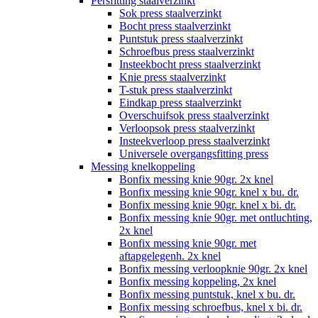
Persfitting staalverzinkt
Sok press staalverzinkt
Bocht press staalverzinkt
Puntstuk press staalverzinkt
Schroefbus press staalverzinkt
Insteekbocht press staalverzinkt
Knie press staalverzinkt
T-stuk press staalverzinkt
Eindkap press staalverzinkt
Overschuifsok press staalverzinkt
Verloopsok press staalverzinkt
Insteekverloop press staalverzinkt
Universele overgangsfitting press
Messing knelkoppeling
Bonfix messing knie 90gr. 2x knel
Bonfix messing knie 90gr. knel x bu. dr.
Bonfix messing knie 90gr. knel x bi. dr.
Bonfix messing knie 90gr. met ontluchting,
2x knel
Bonfix messing knie 90gr. met
aftapgelegenh. 2x knel
Bonfix messing verloopknie 90gr. 2x knel
Bonfix messing koppeling, 2x knel
Bonfix messing puntstuk, knel x bu. dr.
Bonfix messing schroefbus, knel x bi. dr.