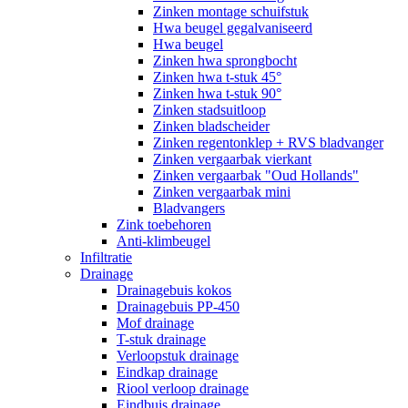
Zinken montage schuifstuk
Hwa beugel gegalvaniseerd
Hwa beugel
Zinken hwa sprongbocht
Zinken hwa t-stuk 45°
Zinken hwa t-stuk 90°
Zinken stadsuitloop
Zinken bladscheider
Zinken regentonklep + RVS bladvanger
Zinken vergaarbak vierkant
Zinken vergaarbak "Oud Hollands"
Zinken vergaarbak mini
Bladvangers
Zink toebehoren
Anti-klimbeugel
Infiltratie
Drainage
Drainagebuis kokos
Drainagebuis PP-450
Mof drainage
T-stuk drainage
Verloopstuk drainage
Eindkap drainage
Riool verloop drainage
Eindbuis drainage