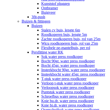
Kunststof pluggen
Ontbramer
Buigveer
3fit-push
Buizen & fittingen
Buizen
Stalen cv buis, lengte 6m
Roodkoperen buis, lengte 5m
Zachte roodkoperen buis, rol van 25m
Wicu roodkoperen buis, rol van 25m
Flexibele pe-mantelbuis, per rol
Persfitting water RK
Sok water press roodkoper
Bocht 90gr. water press roodkoper
Bocht 45gr. water press roodkoper
Insteekbocht 90gr. water press roodkoper
Insteekbocht water 45gr. press roodkoper
T-stuk water press roodkoper
Verloop t-stuk water press roodkoper
Verloopsok water press roodkoper
Puntstuk water press roodkoper
Schroefbus water press roodkoper
Knie bu.dr. water press roodkoper
Knie bi.dr. water press roodkoper
Overschuifsok water press roodkoper