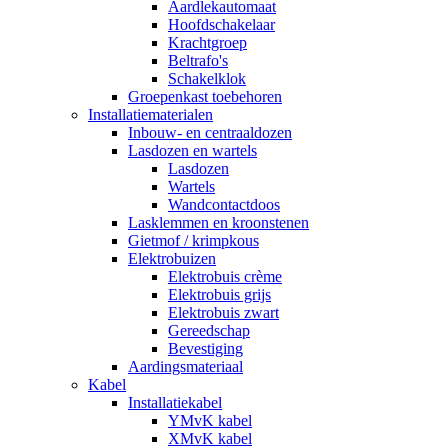
Aardlekautomaat
Hoofdschakelaar
Krachtgroep
Beltrafo's
Schakelklok
Groepenkast toebehoren
Installatiematerialen
Inbouw- en centraaldozen
Lasdozen en wartels
Lasdozen
Wartels
Wandcontactdoos
Lasklemmen en kroonstenen
Gietmof / krimpkous
Elektrobuizen
Elektrobuis crème
Elektrobuis grijs
Elektrobuis zwart
Gereedschap
Bevestiging
Aardingsmateriaal
Kabel
Installatiekabel
YMvK kabel
XMvK kabel