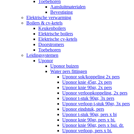
Toebehoren
Aansluitmaterialen
Bevestiging
Elektrische verwarming
Boilers & cv-ketels
Keukenboilers
Elektrische boilers
Elektrische cv-ketels
Doorstromers
Toebehoren
Leidingsystemen
Uponor
Uponor buizen
Water pers fittingen
Uponor sok/koppeling 2x pers
Uponor knie 45gr, 2x pers
Uponor knie 90gr, 2x pers
Uponor verloopkoppeling, 2x pers
Uponor t-stuk 90gr, 3x pers
Uponor verloop t-stuk 90gr, 3x pers
Uponor eindstuk, pers
Uponor t-stuk 90gr, pers x bi
Uponor knie 90gr, pers x bi.
Uponor knie 90gr, pers x bui. dr.
Uponor verloop, pers x bi.