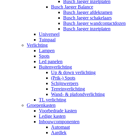
Busch Jaeger inzetplaten
Busch Jaeger Balance
Busch Jaeger afdekramen
Busch Jaeger schakelaars
Busch Jaeger wandcontactdozen
Busch Jaeger inzetplaten
Universeel
Tuinpaal
Verlichting
Lampen
Spots
Led panelen
Buitenverlichting
Up & down verlichting
(Prik-) Spots
Schijnwerpers
Terreinverlichting
Wand- & plafondverlichting
TL verlichting
Groepenkasten
Voorbedrade kasten
Ledige kasten
Inbouwcomponenten
Automaat
Aardlek