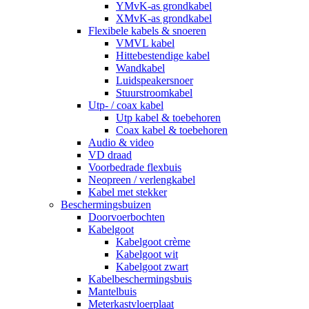
YMvK-as grondkabel
XMvK-as grondkabel
Flexibele kabels & snoeren
VMVL kabel
Hittebestendige kabel
Wandkabel
Luidspeakersnoer
Stuurstroomkabel
Utp- / coax kabel
Utp kabel & toebehoren
Coax kabel & toebehoren
Audio & video
VD draad
Voorbedrade flexbuis
Neopreen / verlengkabel
Kabel met stekker
Beschermingsbuizen
Doorvoerbochten
Kabelgoot
Kabelgoot crème
Kabelgoot wit
Kabelgoot zwart
Kabelbeschermingsbuis
Mantelbuis
Meterkastvloerplaat