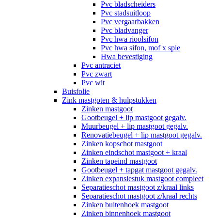
Pvc bladscheiders
Pvc stadsuitloop
Pvc vergaarbakken
Pvc bladvanger
Pvc hwa rioolsifon
Pvc hwa sifon, mof x spie
Hwa bevestiging
Pvc antraciet
Pvc zwart
Pvc wit
Buisfolie
Zink mastgoten & hulpstukken
Zinken mastgoot
Gootbeugel + lip mastgoot gegalv.
Muurbeugel + lip mastgoot gegalv.
Renovatiebeugel + lip mastgoot gegalv.
Zinken kopschot mastgoot
Zinken eindschot mastgoot + kraal
Zinken tapeind mastgoot
Gootbeugel + tapgat mastgoot gegalv.
Zinken expansiestuk mastgoot compleet
Separatieschot mastgoot z/kraal links
Separatieschot mastgoot z/kraal rechts
Zinken buitenhoek mastgoot
Zinken binnenhoek mastgoot