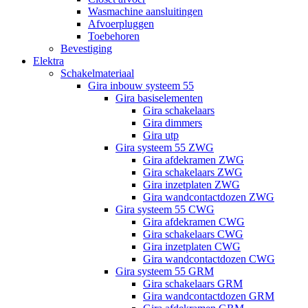
Wasmachine aansluitingen
Afvoerpluggen
Toebehoren
Bevestiging
Elektra
Schakelmateriaal
Gira inbouw systeem 55
Gira basiselementen
Gira schakelaars
Gira dimmers
Gira utp
Gira systeem 55 ZWG
Gira afdekramen ZWG
Gira schakelaars ZWG
Gira inzetplaten ZWG
Gira wandcontactdozen ZWG
Gira systeem 55 CWG
Gira afdekramen CWG
Gira schakelaars CWG
Gira inzetplaten CWG
Gira wandcontactdozen CWG
Gira systeem 55 GRM
Gira schakelaars GRM
Gira wandcontactdozen GRM