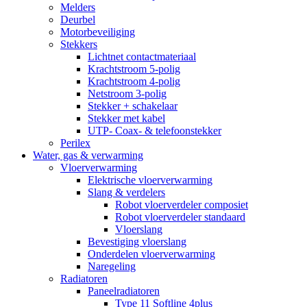
Melders
Deurbel
Motorbeveiliging
Stekkers
Lichtnet contactmateriaal
Krachtstroom 5-polig
Krachtstroom 4-polig
Netstroom 3-polig
Stekker + schakelaar
Stekker met kabel
UTP- Coax- & telefoonstekker
Perilex
Water, gas & verwarming
Vloerverwarming
Elektrische vloerverwarming
Slang & verdelers
Robot vloerverdeler composiet
Robot vloerverdeler standaard
Vloerslang
Bevestiging vloerslang
Onderdelen vloerverwarming
Naregeling
Radiatoren
Paneelradiatoren
Type 11 Softline 4plus