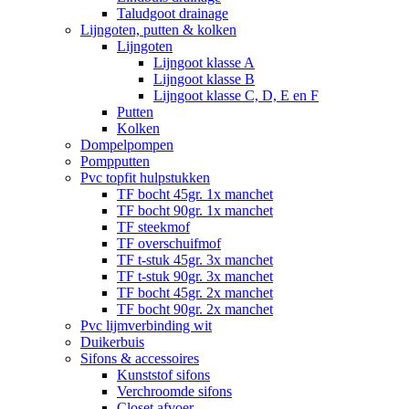
Taludgoot drainage
Lijngoten, putten & kolken
Lijngoten
Lijngoot klasse A
Lijngoot klasse B
Lijngoot klasse C, D, E en F
Putten
Kolken
Dompelpompen
Pompputten
Pvc topfit hulpstukken
TF bocht 45gr. 1x manchet
TF bocht 90gr. 1x manchet
TF steekmof
TF overschuifmof
TF t-stuk 45gr. 3x manchet
TF t-stuk 90gr. 3x manchet
TF bocht 45gr. 2x manchet
TF bocht 90gr. 2x manchet
Pvc lijmverbinding wit
Duikerbuis
Sifons & accessoires
Kunststof sifons
Verchroomde sifons
Closet afvoer