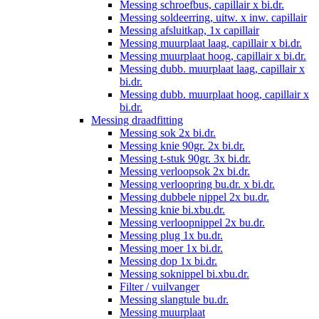
Messing schroefbus, capillair x bi.dr.
Messing soldeerring, uitw. x inw. capillair
Messing afsluitkap, 1x capillair
Messing muurplaat laag, capillair x bi.dr.
Messing muurplaat hoog, capillair x bi.dr.
Messing dubb. muurplaat laag, capillair x
bi.dr.
Messing dubb. muurplaat hoog, capillair x
bi.dr.
Messing draadfitting
Messing sok 2x bi.dr.
Messing knie 90gr. 2x bi.dr.
Messing t-stuk 90gr. 3x bi.dr.
Messing verloopsok 2x bi.dr.
Messing verloopring bu.dr. x bi.dr.
Messing dubbele nippel 2x bu.dr.
Messing knie bi.xbu.dr.
Messing verloopnippel 2x bu.dr.
Messing plug 1x bu.dr.
Messing moer 1x bi.dr.
Messing dop 1x bi.dr.
Messing soknippel bi.xbu.dr.
Filter / vuilvanger
Messing slangtule bu.dr.
Messing muurplaat