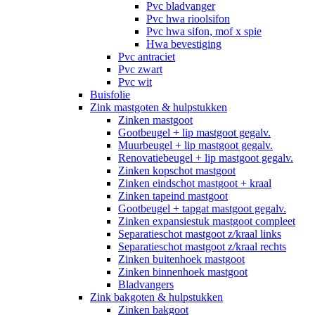
Pvc bladvanger
Pvc hwa rioolsifon
Pvc hwa sifon, mof x spie
Hwa bevestiging
Pvc antraciet
Pvc zwart
Pvc wit
Buisfolie
Zink mastgoten & hulpstukken
Zinken mastgoot
Gootbeugel + lip mastgoot gegalv.
Muurbeugel + lip mastgoot gegalv.
Renovatiebeugel + lip mastgoot gegalv.
Zinken kopschot mastgoot
Zinken eindschot mastgoot + kraal
Zinken tapeind mastgoot
Gootbeugel + tapgat mastgoot gegalv.
Zinken expansiestuk mastgoot compleet
Separatieschot mastgoot z/kraal links
Separatieschot mastgoot z/kraal rechts
Zinken buitenhoek mastgoot
Zinken binnenhoek mastgoot
Bladvangers
Zink bakgoten & hulpstukken
Zinken bakgoot