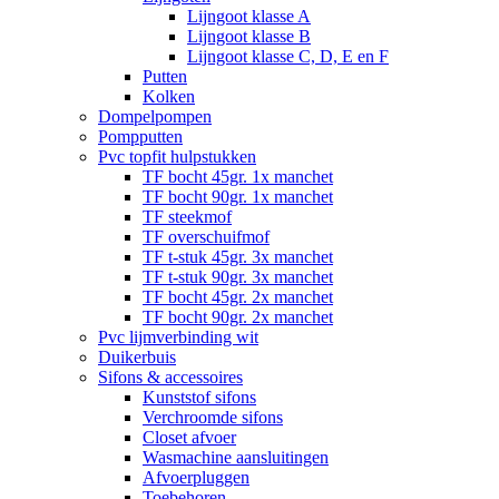
Lijngoot klasse A
Lijngoot klasse B
Lijngoot klasse C, D, E en F
Putten
Kolken
Dompelpompen
Pompputten
Pvc topfit hulpstukken
TF bocht 45gr. 1x manchet
TF bocht 90gr. 1x manchet
TF steekmof
TF overschuifmof
TF t-stuk 45gr. 3x manchet
TF t-stuk 90gr. 3x manchet
TF bocht 45gr. 2x manchet
TF bocht 90gr. 2x manchet
Pvc lijmverbinding wit
Duikerbuis
Sifons & accessoires
Kunststof sifons
Verchroomde sifons
Closet afvoer
Wasmachine aansluitingen
Afvoerpluggen
Toebehoren