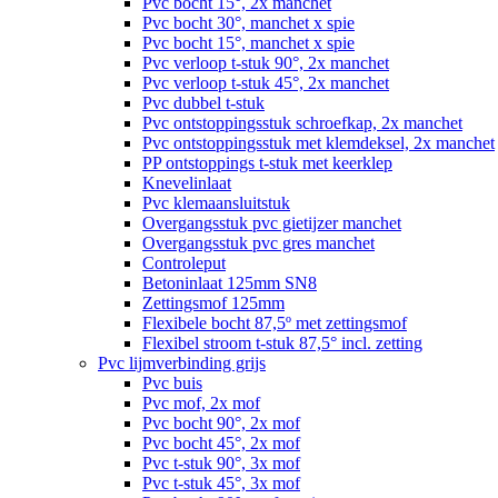
Pvc bocht 15°, 2x manchet
Pvc bocht 30°, manchet x spie
Pvc bocht 15°, manchet x spie
Pvc verloop t-stuk 90°, 2x manchet
Pvc verloop t-stuk 45°, 2x manchet
Pvc dubbel t-stuk
Pvc ontstoppingsstuk schroefkap, 2x manchet
Pvc ontstoppingsstuk met klemdeksel, 2x manchet
PP ontstoppings t-stuk met keerklep
Knevelinlaat
Pvc klemaansluitstuk
Overgangsstuk pvc gietijzer manchet
Overgangsstuk pvc gres manchet
Controleput
Betoninlaat 125mm SN8
Zettingsmof 125mm
Flexibele bocht 87,5º met zettingsmof
Flexibel stroom t-stuk 87,5° incl. zetting
Pvc lijmverbinding grijs
Pvc buis
Pvc mof, 2x mof
Pvc bocht 90°, 2x mof
Pvc bocht 45°, 2x mof
Pvc t-stuk 90°, 3x mof
Pvc t-stuk 45°, 3x mof