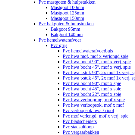
Pvc mastgoten & hulpstukken
Mastgoot 100mm
Mastgoot 125mm
Mastgoot 150mm
Pvc bakgoten & hulpstukken
Bakgoot 95mm
Bakgoot 140mm
Pvc hemelwaterafvoer
Pvc grijs
Pvc hemelwaterafvoerbuis
Pvc hwa mof, mof x verjongd spie
Pvc hwa bocht 90°, mof x verj. spie
Pvc hwa bocht 45°, mof x verj. spie
Pvc hwa t-stuk 90°, 2x mof 1x verj. s
Pvc hwa t-stuk 45°, 2x mof 1x verj. s
Pvc hwa bocht 90°, mof x spie
Pvc hwa bocht 45°, mof x spie
Pvc hwa bocht 22°, mof x spie
Pvc hwa verloopring, mof x spie
Pvc hwa verloopsok, mof x mof
Pvc verloopsok hwa / riool
Pvc mof verlengd, mof x verj. spie.
Pvc bladscheiders
Pvc stadsuitloop
Pvc vergaarbakken