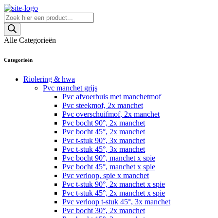
Skip
to
Producten
content
zoeken
Alle Categorieën
Categorieën
Riolering & hwa
Pvc manchet grijs
Pvc afvoerbuis met manchetmof
Pvc steekmof, 2x manchet
Pvc overschuifmof, 2x manchet
Pvc bocht 90°, 2x manchet
Pvc bocht 45°, 2x manchet
Pvc t-stuk 90°, 3x manchet
Pvc t-stuk 45°, 3x manchet
Pvc bocht 90°, manchet x spie
Pvc bocht 45°, manchet x spie
Pvc verloop, spie x manchet
Pvc t-stuk 90°, 2x manchet x spie
Pvc t-stuk 45°, 2x manchet x spie
Pvc verloop t-stuk 45°, 3x manchet
Pvc bocht 30°, 2x manchet