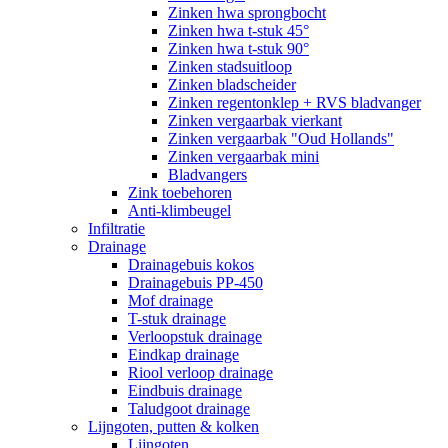
Zinken hwa sprongbocht
Zinken hwa t-stuk 45°
Zinken hwa t-stuk 90°
Zinken stadsuitloop
Zinken bladscheider
Zinken regentonklep + RVS bladvanger
Zinken vergaarbak vierkant
Zinken vergaarbak "Oud Hollands"
Zinken vergaarbak mini
Bladvangers
Zink toebehoren
Anti-klimbeugel
Infiltratie
Drainage
Drainagebuis kokos
Drainagebuis PP-450
Mof drainage
T-stuk drainage
Verloopstuk drainage
Eindkap drainage
Riool verloop drainage
Eindbuis drainage
Taludgoot drainage
Lijngoten, putten & kolken
Lijngoten