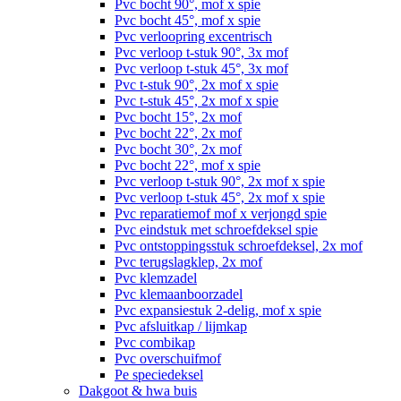
Pvc bocht 90°, mof x spie
Pvc bocht 45°, mof x spie
Pvc verloopring excentrisch
Pvc verloop t-stuk 90°, 3x mof
Pvc verloop t-stuk 45°, 3x mof
Pvc t-stuk 90°, 2x mof x spie
Pvc t-stuk 45°, 2x mof x spie
Pvc bocht 15°, 2x mof
Pvc bocht 22°, 2x mof
Pvc bocht 30°, 2x mof
Pvc bocht 22°, mof x spie
Pvc verloop t-stuk 90°, 2x mof x spie
Pvc verloop t-stuk 45°, 2x mof x spie
Pvc reparatiemof mof x verjongd spie
Pvc eindstuk met schroefdeksel spie
Pvc ontstoppingsstuk schroefdeksel, 2x mof
Pvc terugslagklep, 2x mof
Pvc klemzadel
Pvc klemaanboorzadel
Pvc expansiestuk 2-delig, mof x spie
Pvc afsluitkap / lijmkap
Pvc combikap
Pvc overschuifmof
Pe speciedeksel
Dakgoot & hwa buis